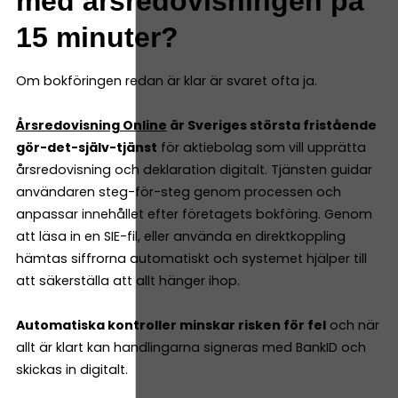
med årsredovisningen på
15 minuter?
Om bokföringen redan är klar är svaret ofta ja.
Årsredovisning Online
är Sveriges största fristående
gör-det-själv-tjänst
för aktiebolag som vill upprätta
årsredovisning och deklaration digitalt. Tjänsten guidar
användaren steg-för-steg genom processen och
anpassar innehållet efter företagets bokföring. Genom
att läsa in en SIE-fil, eller använda en direktkoppling
hämtas siffrorna automatiskt och systemet hjälper till
att säkerställa att allt hänger ihop.
Automatiska kontroller minskar risken för fel
och när
allt är klart kan handlingarna signeras med BankID och
skickas in digitalt.