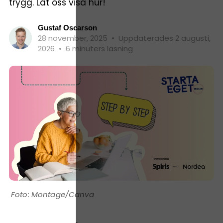
trygg. Låt oss visa hur!
Gustaf Oscarson
28 november, 2025
•
Uppdaterades 2 augusti,
2026
•
6 minuters läsning
Montage/Canva