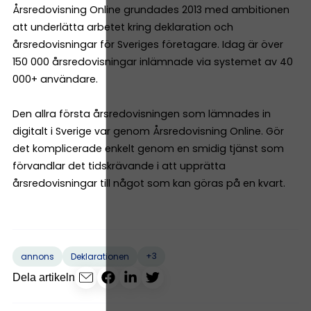
Årsredovisning Online grundades 2013 med ambitionen
att underlätta arbetet kring deklaration och
årsredovisningar för Sveriges företagare. Idag är över
150 000 årsredovisningar inlämnade via systemet av 40
000+ användare.
Den allra första årsredovisningen som lämnades in
digitalt i Sverige var genom Årsredovisning Online. Gör
det komplicerade enkelt genom en smidig tjänst som
förvandlar det tidskrävande i att upprätta
årsredovisningar till något som kan göras på en kvart.
+3
annons
Deklarationen
Dela artikeln