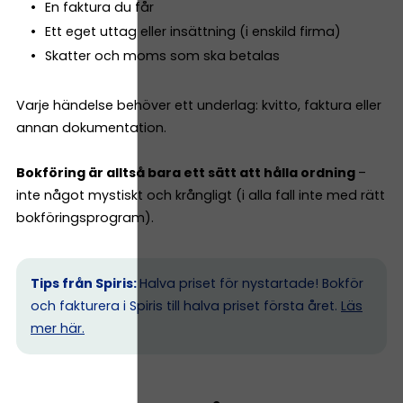
En faktura du får
Ett eget uttag eller insättning (i enskild firma)
Skatter och moms som ska betalas
Varje händelse behöver ett underlag: kvitto, faktura eller
annan dokumentation.
Bokföring är alltså bara ett sätt att hålla ordning
–
inte något mystiskt och krångligt (i alla fall inte med rätt
bokföringsprogram).
Tips från Spiris:
Halva priset för nystartade! Bokför
och fakturera i Spiris till halva priset första året.
Läs
mer här.