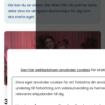
Här kan du se videon där Hilda från vår partner Spiris
delar sina tre viktigaste ekonomitips för dig som
ska starta eget.
Den här webbplatsen använder cookies
för sta
Driva eget använder cookies för att förbättra din anvä
underlag till förbättring och vidareutveckling av hems
relevanta erbjudanden till dig.
3. Detta måste bokföras –