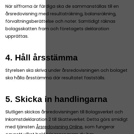
När siffrorna är färdiga ska de sammanställas till en
årsredovisning med resultaträkning, balansräkning,
förvaltningsberättelse och noter. Samtidigt räknas
bolagsskatten fram och företagets deklaration
upprättas.
4. Håll årsstämma
Styrelsen ska skriva under årsredovisningen och bolaget
ska hålla årsstämma där resultatet fastställs.
5. Skicka in handlingarna
Slutligen skickas årsredovisningen till Bolagsverket och
Inkomstdeklaration 2 till Skatteverket. Detta görs smidigt
med tjänsten
Årsredovisning Online
, som fungerar