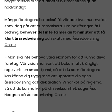
något missas eller att arbetet blir mer stressigt än
nödvändigt.
Många företagare blir också förvånade över hur mycket
som idag går att automatisera. Om bokföringen är i
ordning,
behöver det inte ta mer än 15 minuter att få
klart årsredovisning
och skatt med
Årsredovisning
Online
.
– Man ska inte behöva vara ekonom för att kunna driva
företag. Vår vision har varit att baka in allt krångligt
regelverk i en smart tjänst, så att du som företagare
kan känna dig trygg med att upprätta din egen
årsredovisning och deklaration. Vi har koll på reglerna,
så att du kan ha koll på din verksamhet, säger Åsa
Hedgren på Årsredovisning Online.