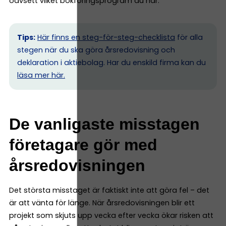
oavsett vilket bokföringsprogram du har.
Tips:
Här finns en steg-för-steg-checklista
för alla
stegen när du ska göra årsredovisning och
deklaration i aktiebolag. Har du enskild firma kan du
l
äsa mer här.
De vanligaste misstagen
företagare gör med
årsredovisningen
Det största misstaget är faktiskt inte att göra fel – det
är att vänta för länge. När årsredovisningen blir ett
projekt som skjuts upp vecka efter vecka ökar risken att