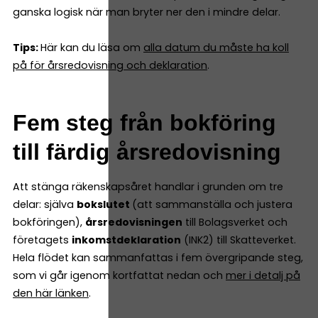
ganska logisk när man bryter ner den i mindre delar.
Tips:
Här kan du läsa om
alla datum du måste ha koll
på för årsredovisning och deklaration
.
Fem steg från bokföring
till färdig årsredovisning
Att stänga räkenskapsåret handlar i grunden om tre
delar: själva
bokslutet
(att sammanställa och justera
bokföringen),
årsredovisningen
till Bolagsverket och
företagets
inkomstdeklaration
(INK2) till Skatteverket.
Hela flödet kan sammanfattas i fem övergripande steg,
som vi går igenom kortfattat nedan och
mer i detalj på
den här länken
.