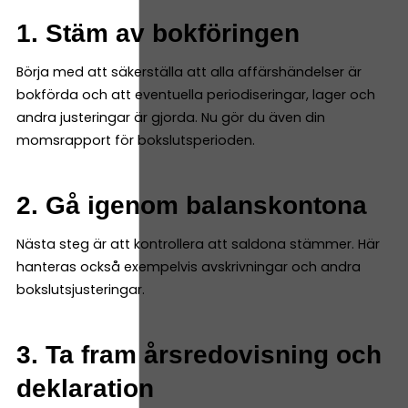
1. Stäm av bokföringen
Börja med att säkerställa att alla affärshändelser är
bokförda och att eventuella periodiseringar, lager och
andra justeringar är gjorda. Nu gör du även din
momsrapport för bokslutsperioden.
2. Gå igenom balanskontona
Nästa steg är att kontrollera att saldona stämmer. Här
hanteras också exempelvis avskrivningar och andra
bokslutsjusteringar.
3. Ta fram årsredovisning och
deklaration