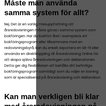
Måste man använda
samma system för allt?
Nej. Det är en vanlig missuppfattning att
årsredovisningen måste göras i samma system som
bokföringen. Har du bokfört året i exempelvis ett
bokföringsprogram eller tillsammans med en
redovisningsbyrå, kan du enkelt exportera en SIE-fil eller
använda en direktkoppling till Årsredovisning Online för
att skapa själva årsredovisningen och deklarationen.
Detta ger dig flexibiliteten att behålla ditt befintliga
bokföringsprogram samtidigt som du väljer en lösning
som är specialiserad på årsredovisning och deklaration.
Kan man verkligen bli klar