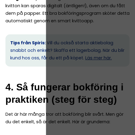
kvitton kan sparas digitalt (äntligen!), även om du fått
dem på papper. Ett bra bokföringsprogram sköter detta
automatiskt genom en smart kvittoapp.
Tips från Spiris:
Vill du också starta aktiebolag
snabbt och enkelt? Skaffa ett lagerbolag. När du blir
kund hos oss, får du ett på köpet.
Läs mer här.
4. Så fungerar bokföring i
praktiken (steg för steg)
Det är här många tror att bokföring blir svårt. Men gör
du det enkelt, så är det enkelt. Här är grunderna: