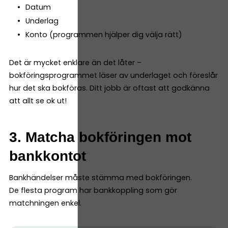
Datum
Underlag
Konto (programmen hjälper dig välja rätt)
Det är mycket enklare än det låter –
bokföringsprogrammet läser av underlaget och föreslår
hur det ska bokföras. Ditt jobb är oftast att godkänna
att allt se ok ut!
3. Matcha bokföringen mot
bankkontot
Bankhändelser måste stämma med bokföringen.
De flesta program har bankkoppling som gör
matchningen enkel.