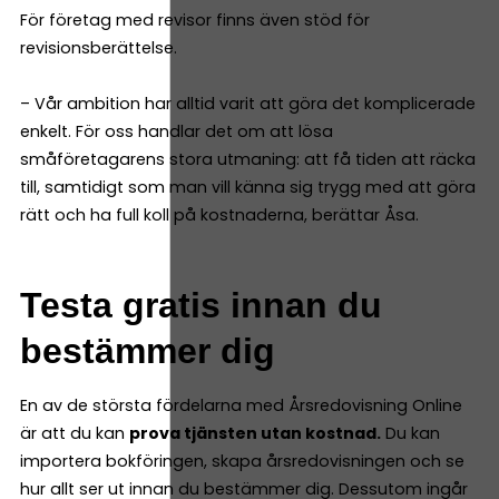
För företag med revisor finns även stöd för
revisionsberättelse.
– Vår ambition har alltid varit att göra det komplicerade
enkelt. För oss handlar det om att lösa
småföretagarens stora utmaning: att få tiden att räcka
till, samtidigt som man vill känna sig trygg med att göra
rätt och ha full koll på kostnaderna, berättar Åsa.
Testa gratis innan du
bestämmer dig
En av de största fördelarna med Årsredovisning Online
är att du kan
prova tjänsten utan kostnad.
Du kan
importera bokföringen, skapa årsredovisningen och se
hur allt ser ut innan du bestämmer dig. Dessutom ingår