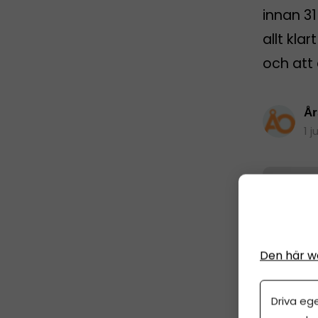
innan 31
allt kla
och att 
År
1 j
Den här w
Driva eg