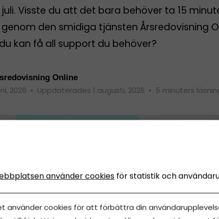
 juli. Visste du att det bara behöver ta 15 minut
rt genom den smidiga tjänsten Årsredovisning O
du kan få all support du behöver?
sredovisning Online
uni, 2026
•
Uppdaterades 1 augusti, 2026
•
5 minuters läsnin
ebbplatsen använder cookies
för statistik och användar
et använder cookies för att förbättra din användarupplevelse