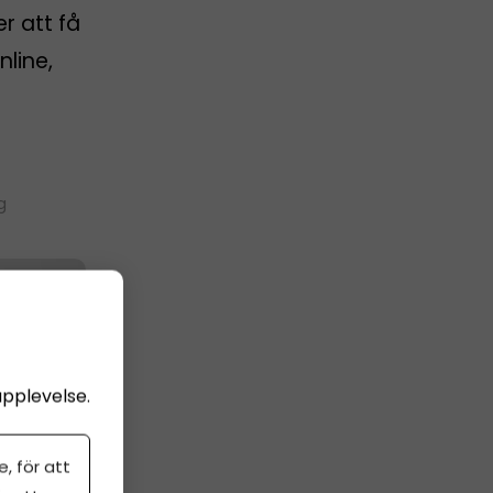
er att få
nline,
g
upplevelse.
, för att