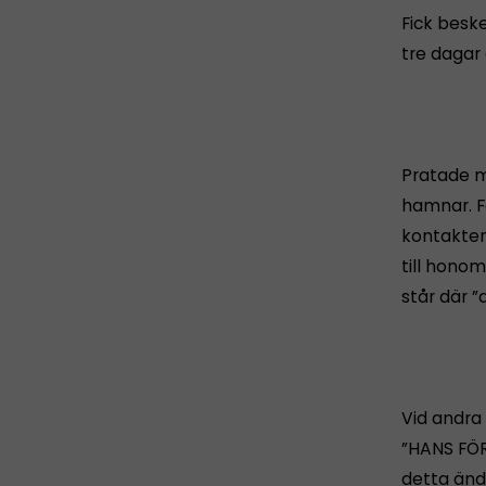
Fick besk
tre dagar 
Pratade m
hamnar. F
kontakten
till honom
står där 
Vid andra 
”HANS FÖR
detta änd