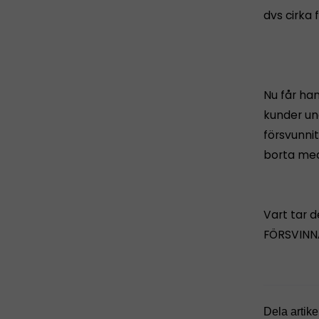
dvs cirka 
Nu får ha
kunder und
försvunnit
borta med 
Vart tar 
FÖRSVINNA
Dela artike