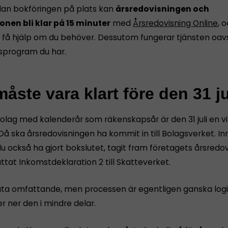
dan bokföringen på plats kan
årsredovisningen och
onen bli klar på 15 minuter
med
Årsredovisning Online
, 
få hjälp om du behöver. Dessutom fungerar tjänsten oavs
sprogram du har.
åste vara klart före den 31 ju
bolag med kalenderår som räkenskapsår är den 31 juli en vi
Då ska årsredovisningen ha kommit in till Bolagsverket. I
u också ha gjort bokslutet, tagit fram företagets årsredov
tat Inkomstdeklaration 2 till Skatteverket.
åta omfattande, men processen är egentligen ganska logi
r ner den i mindre delar.