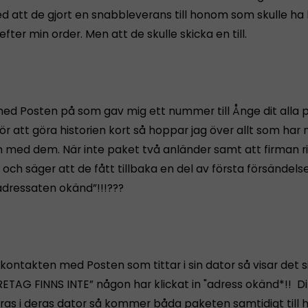
ed att de gjort en snabbleverans till honom som skulle h
efter min order. Men att de skulle skicka en till.
ed Posten på som gav mig ett nummer till Ånge dit alla 
ör att göra historien kort så hoppar jag över allt som har
 med dem. När inte paket två anländer samt att firman r
 och säger att de fått tillbaka en del av första försändel
”adressaten okänd”!!!???
kontakten med Posten som tittar i sin dator så visar det s
ETAG FINNS INTE” någon har klickat in "adress okänd*!! Di
ras i deras dator så kommer båda paketen samtidigt till 