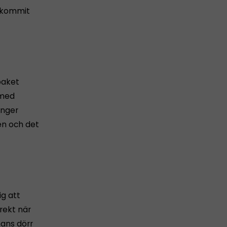
a kommit
paket
 med
inger
sen och det
ig att
rekt när
hans dörr