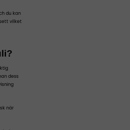
och du kan
ett vilket
li?
ktig
nnan dess
isning
sk när