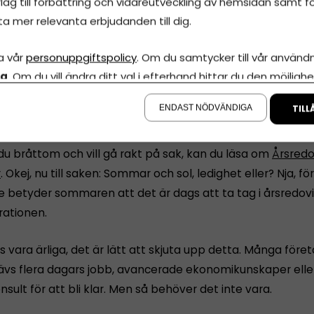
lag till förbättring och vidareutveckling av hemsidan samt fö
ta mer relevanta erbjudanden till dig.
a vår
personuppgiftspolicy
. Om du samtycker till vår användni
la
. Om du vill ändra ditt val i efterhand hittar du den möjlighe
å sidan.
edovisning Online
ENDAST NÖDVÄNDIGA
TILL
du bråttom och vill gå rakt på sak, kan du läsa om
Årsredo
r
. Okej, nu till saken: Sommar och sol, ledighet eller? Nja, 
e betyder sommaren att det är dags att ta tag i årsredov
rationen.
s vara ärliga, det är lätt att skjuta upp detta. Många före
rävs flera dagars jobb, avancerade ekonomikunskaper eller
nsult för att bli klar. Men så behöver det inte vara.