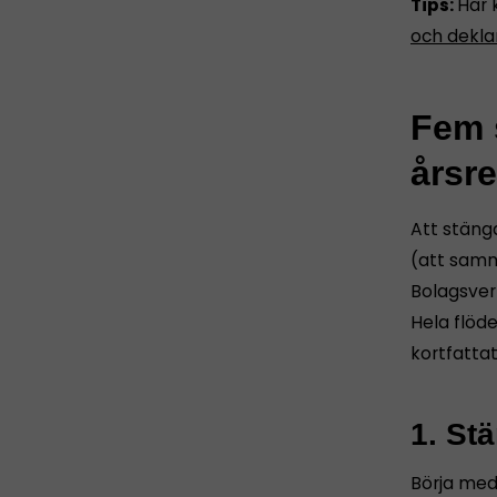
Tips:
Här 
och dekla
Fem s
årsr
Att stäng
(att samm
Bolagsver
Hela flöd
kortfatta
1. St
Börja med 