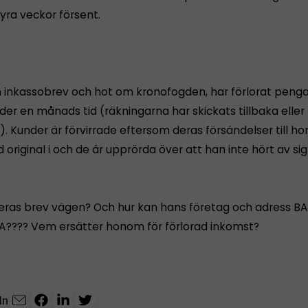
fyra veckor försent.
n inkassobrev och hot om kronofogden, har förlorat penga
er en månads tid (räkningarna har skickats tillbaka eller
). Kunder är förvirrade eftersom deras försändelser till h
original i och de är upprörda över att han inte hört av sig
deras brev vägen? Och hur kan hans företag och adress B
???? Vem ersätter honom för förlorad inkomst?
ln