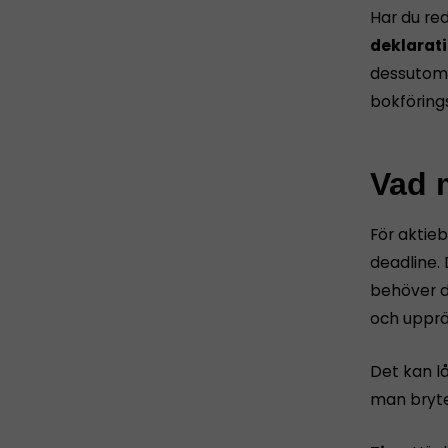
Har du re
deklarati
dessutom 
bokföring
Vad m
För aktie
deadline. 
behöver d
och upprät
Det kan l
man bryte