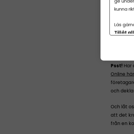
ge under
kunna rik
Läs gärn
Tillåt al
botten p
Årsr
Psst!
Har 
Online hä
företagar
och dekla
Och låt os
att det k
från en ko