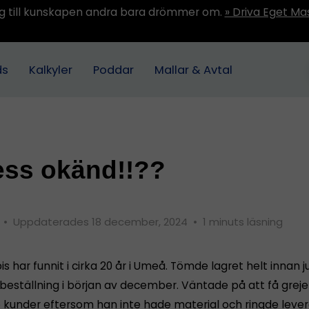
ång till kunskapen andra bara drömmer om.
» Driva Eget Ma
ds
Kalkyler
Poddar
Mallar & Avtal
ess okänd!!??
1
•
Uppdaterades 18 december, 2024
•
1 minuts läsning
s har funnit i cirka 20 år i Umeå. Tömde lagret helt innan j
 beställning i början av december. Väntade på att få greje
kunder eftersom han inte hade material och ringde lever