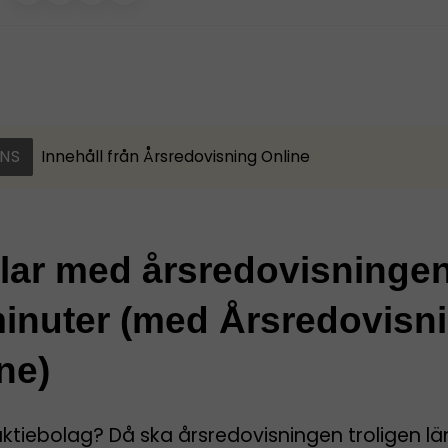
NS
Innehåll från
Årsredovisning Online
klar med årsredovisninge
inuter (med Årsredovisn
ne)
aktiebolag? Då ska årsredovisningen troligen l