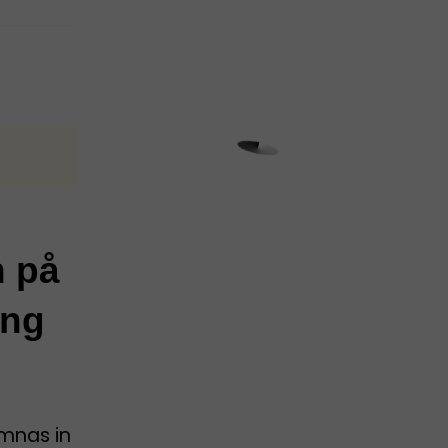
n på
ing
ämnas in