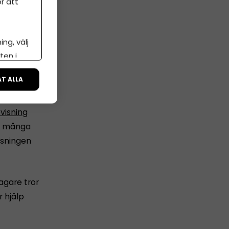
r att
ng, välj
ten i
ÅT ALLA
visning
för många
isningen
tagare tror
 hjälp