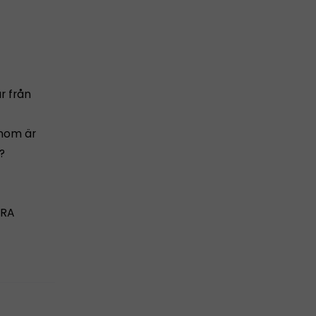
r från
onom är
?
ARA