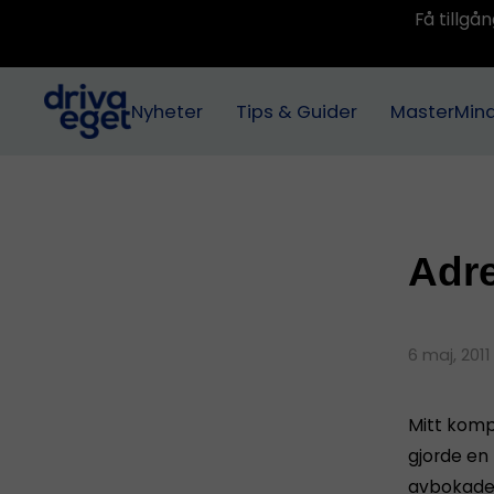
Få tillg
Nyheter
Tips & Guider
MasterMin
Adr
6 maj, 201
Mitt kompi
gjorde en
avbokade 