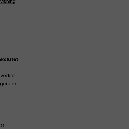
visning
kslutet
everket.
 igenom
att