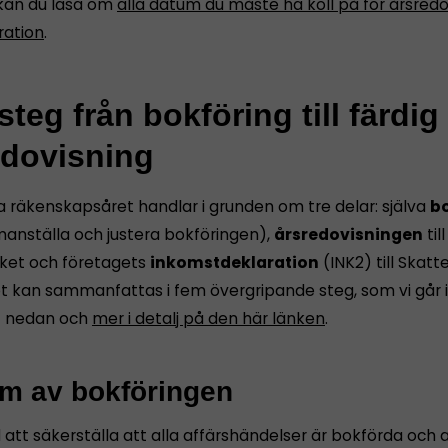
kan du läsa om
alla datum du måste ha koll på för årsredo
ration
.
teg från bokföring till färdig
edovisning
a räkenskapsåret handlar i grunden om tre delar: själva
bo
anställa och justera bokföringen),
årsredovisningen
till
ket och företagets
inkomstdeklaration
(INK2) till Skatt
et kan sammanfattas i fem övergripande steg, som vi går
t nedan och
mer i detalj på den här länken
.
äm av bokföringen
att säkerställa att alla affärshändelser är bokförda och 