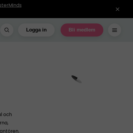
sterMinds
Logga in
Bli medlem
ul och
rna,
antören.