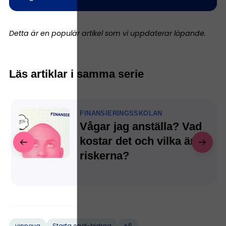
Detta är en populär artikel som vi uppdaterar löpande.
Läs artiklar i samma serie
FINANSIERINGSSKOLAN
Vågar jag anställa? Vad
kostar det och vilka är
riskerna?
+6
vinnova
Starta eget-bidrag