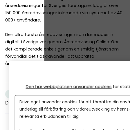
årsredovisningar för Sveriges företagare. Idag är över
150 000 årsredovisningar inlämnade via systemet av 40
000+ användare.
Den allra första årsredovisningen som lämnades in
digitalt i Sverige var genom Årsredovisning Online. Gör
det komplicerade enkelt genom en smidig tjänst som
förvandlar det tidskrävande i att upprätta
årsredovisningar till något som kan göras på en kvart.
Den här webbplatsen använder cookies
för sta
+3
annons
Deklarationen
Driva eget använder cookies för att förbättra din anvä
Dela artikeln
underlag till förbättring och vidareutveckling av hems
relevanta erbjudanden till dig.