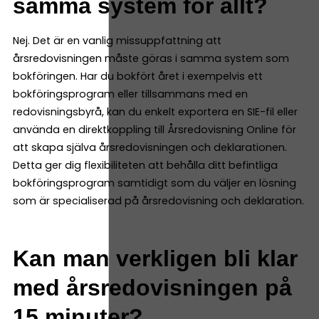
samma system för allt?
Nej. Det är en vanlig missuppfattning att
årsredovisningen måste göras i samma system som
bokföringen. Har du bokfört året i exempelvis ett
bokföringsprogram eller tillsammans med en
redovisningsbyrå, kan du enkelt exportera en SIE-fil eller
använda en direktkoppling till Årsredovisning Online för
att skapa själva årsredovisningen och deklarationen.
Detta ger dig flexibiliteten att behålla ditt befintliga
bokföringsprogram samtidigt som du väljer en lösning
som är specialiserad på årsredovisning och deklaration.
Kan man verkligen bli klar
med årsredovisningen på
15 minuter?