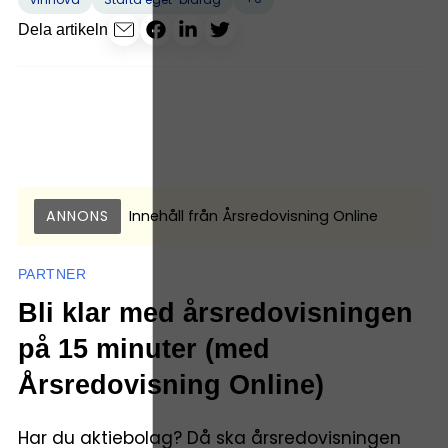
Dela artikeln
ANNONS
Innehåll från
Årsredovisning Online
PARTNER
Bli klar med årsredovisningen
på 15 minuter (med
Årsredovisning Online)
Har du aktiebolag? Då ska årsredovisningen