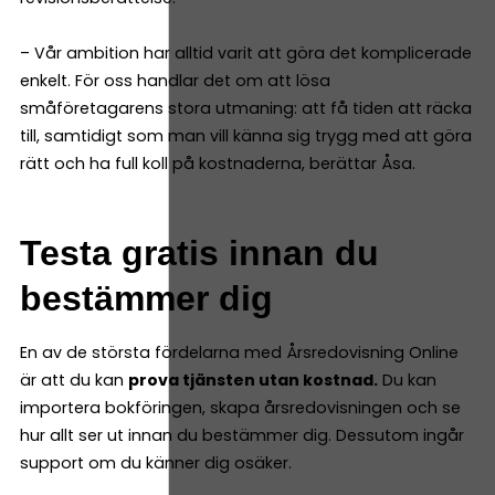
– Vår ambition har alltid varit att göra det komplicerade
enkelt. För oss handlar det om att lösa
småföretagarens stora utmaning: att få tiden att räcka
till, samtidigt som man vill känna sig trygg med att göra
rätt och ha full koll på kostnaderna, berättar Åsa.
Testa gratis innan du
bestämmer dig
En av de största fördelarna med Årsredovisning Online
är att du kan
prova tjänsten utan kostnad.
Du kan
importera bokföringen, skapa årsredovisningen och se
hur allt ser ut innan du bestämmer dig. Dessutom ingår
support om du känner dig osäker.