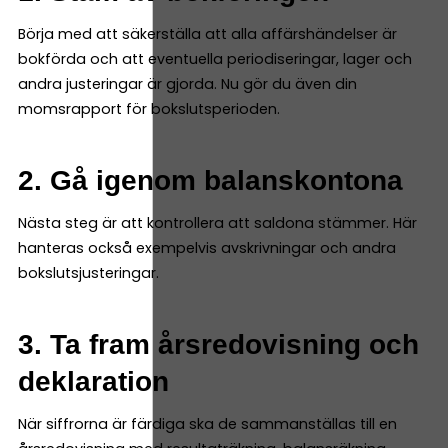
Börja med att säkerställa att alla affärshändelser är
bokförda och att eventuella periodiseringar, lager och
andra justeringar är gjorda. Nu gör du även din
momsrapport för bokslutsperioden.
2. Gå igenom balanskontona
Nästa steg är att kontrollera att saldona stämmer. Här
hanteras också exempelvis avskrivningar och andra
bokslutsjusteringar.
3. Ta fram årsredovisning och
deklaration
När siffrorna är färdiga ska de sammanställas till en