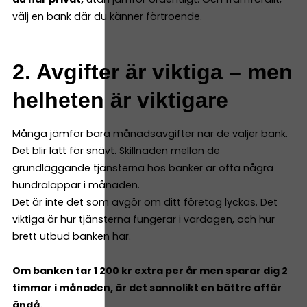
välj en bank där du känner förtroende.
2. Avgifter är viktiga – men
helheten är viktigare
Många jämför bara månadsavgifter när de väljer bank.
Det blir lätt för snävt. Skillnaden mellan de
grundläggande tjänsterna hos banker är ofta några
hundralappar i månaden.
Det är inte det som avgör om ditt företag lyckas. Det
viktiga är hur tjänsterna fungerar i vardagen, och hur
brett utbud banken har.
Om banken tar 1 200 kr extra per år men sparar dig 2
timmar i månaden, är det sannolikt en bättre affär
ändå.