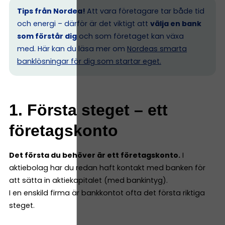
Tips från Nordea!
Att vara företagare tar både tid
och energi – därför är det viktigt att
välja en bank
som förstår dig
och som företaget kan växa
med. Här kan du läsa mer om
Nordeas smarta
banklösningar för dig som startar eget.
1. Första steget – ett
företagskonto
Det första du behöver är ett företagskonto.
I
aktiebolag har du redan haft kontakt med banken för
att sätta in aktiekapitalet (med bankintyg).
I en enskild firma är bankkontot ofta det första riktiga
steget.