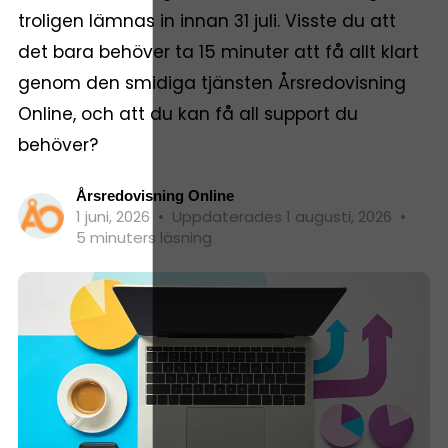
troligen lämnas in innan 31 juli. Visste du att
det bara behöver ta 15 minuter att få allt klart
genom den smidiga tjänsten Årsredovisning
Online, och att du kan få all support du
behöver?
Årsredovisning Online
1 juni, 2026
•
Uppdaterades 1 augusti, 2026
•
5 minuters läsning