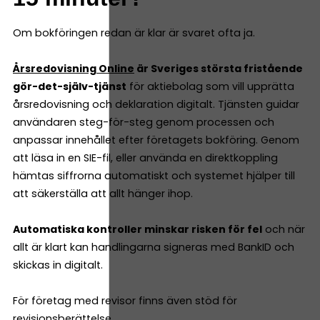
Om bokföringen redan är klar är svaret ofta ja.
Årsredovisning Online
är Sveriges största fristående
gör-det-själv-tjänst
för aktiebolag som vill upprätta
årsredovisning och deklaration digitalt. Tjänsten guidar
användaren steg-för-steg genom processen och
anpassar innehållet efter företagets bokföring. Genom
att läsa in en SIE-fil, eller använda en direktkoppling
hämtas siffrorna automatiskt och systemet hjälper till
att säkerställa att allt hänger ihop.
Automatiska kontroller minskar risken för fel
och när
allt är klart kan handlingarna signeras med BankID och
skickas in digitalt.
För företag med revisor finns även stöd för
revisionsberättelse.