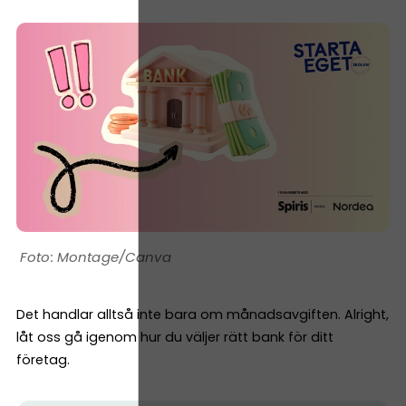
Montage/Canva
Det handlar alltså inte bara om månadsavgiften. Alright,
låt oss gå igenom hur du väljer rätt bank för ditt
företag.