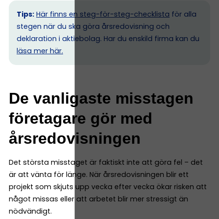
Tips:
Här finns en steg-för-steg-checklista
för alla
stegen när du ska göra årsredovisning och
deklaration i aktiebolag. Har du enskild firma kan du
l
äsa mer här.
De vanligaste misstagen
företagare gör med
årsredovisningen
Det största misstaget är faktiskt inte att göra fel – det
är att vänta för länge. När årsredovisningen blir ett
projekt som skjuts upp vecka efter vecka ökar risken att
något missas eller att arbetet blir mer stressigt än
nödvändigt.