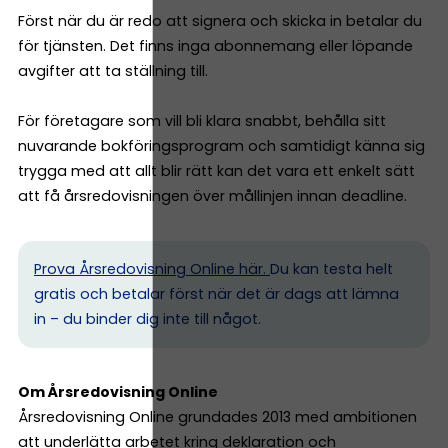
Först när du är redo att signera och skicka in betalar du
för tjänsten. Det finns inga abonnemang eller löpande
avgifter att ta ställning till.
För företagare som vill bli klara snabbt, behålla sitt
nuvarande bokföringsprogram och samtidigt känna sig
trygga med att allt blir rätt kan det vara ett enkelt sätt
att få årsredovisningen över mållinjen innan deadline.
Prova Årsredovisning Online här.
Du kan testa helt
gratis och betalar först när det är dags att lämna
in – du binder dig inte till något.
Om Årsredovisning Online
Årsredovisning Online grundades 2013 med ambitionen
att underlätta arbetet kring deklaration och