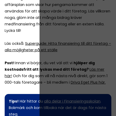
affärsplan som visar hur pengarna kommer att
användas för att skapa värde i ditt företag. Läs villkoren
noga, glöm inte att många bidrag kräver
medfinansiering från ditt företag eller en extern källa.
Lycka till!
Läs också:
Superguide: Hitta finansiering till ditt företag –
alla möjligheter på ett ställe
Psst!
Innan vi börjar, du vet väl att vi
hjälper dig
kostnadsfritt att lyckas med ditt företag?
Läs mer
här!
Och för dig som vill nå nästa nivå direkt, gör som 1
000-tals företagare – bli medlem i
Driva Eget Plus här.
Tips!
Här hittar du
alla delar i Finansieringsskolan
.
Bokmärk och kom tillbaka när det är dags för nästa
steg.