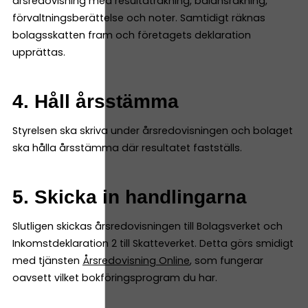
årsredovisning med resultaträkning, balansräkning,
förvaltningsberättelse och noter. Samtidigt räknas
bolagsskatten fram och företagets deklaration
upprättas.
4. Håll årsstämma
Styrelsen ska skriva under årsredovisningen och bolaget
ska hålla årsstämma där resultatet fastställs.
5. Skicka in handlingarna
Slutligen skickas årsredovisningen till Bolagsverket och
Inkomstdeklaration 2 till Skatteverket. Detta görs smidigt
med tjänsten
Årsredovisning Online
, som fungerar
oavsett vilket bokföringsprogram du har.