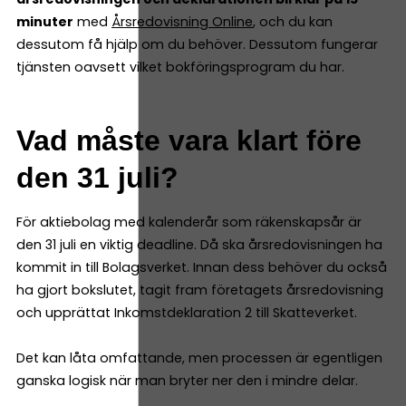
minuter
med
Årsredovisning Online
, och du kan
dessutom få hjälp om du behöver. Dessutom fungerar
tjänsten oavsett vilket bokföringsprogram du har.
Vad måste vara klart före
den 31 juli?
För aktiebolag med kalenderår som räkenskapsår är
den 31 juli en viktig deadline. Då ska årsredovisningen ha
kommit in till Bolagsverket. Innan dess behöver du också
ha gjort bokslutet, tagit fram företagets årsredovisning
och upprättat Inkomstdeklaration 2 till Skatteverket.
Det kan låta omfattande, men processen är egentligen
ganska logisk när man bryter ner den i mindre delar.