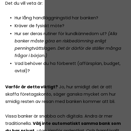
Det du vill veta är:
Hur lång handläggningstid har banken?
Kräver de fysiskt möte?
Hur ser deras rutiner för kundkännedom ut?
(Alla
banker måste göra en riskbedömning enligt
penningtvättslagen. Det är därför de ställer många
frågor i början.)
Vad behöver du ha förberett (affärsplan, budget,
avtal)?
Varför är detta viktigt?
Jo, hur smidigt det är att
skaffa företagskonto, säger ganska mycket om hur
smidig resten av resan med banken kommer att bli.
Vissa banker är snabba och digitala. Andra är mer
traditionella.
Välj inte automatiskt samma bank som
du har privat,
utan jämför ordentligt. Och framförallt,