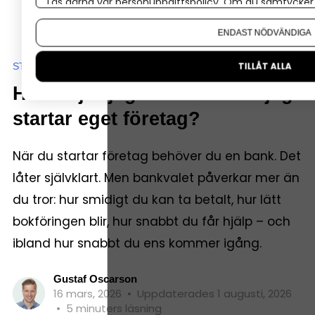
Läs gärna vår
personuppgiftspolicy
. Om du samtycker t
Om du vill ändra ditt val i efterhand hittar du den möjl
ENDAST NÖDVÄNDIGA
STARTA EGET-SKOLAN
TILLÅT ALLA
Hur väljer jag rätt bank när jag
startar eget företag?
När du startar företag behöver du en bank. Det
låter självklart. Men bankvalet påverkar mer än
du tror: hur smidigt du kan ta betalt, hur lätt
bokföringen blir, hur snabbt du får hjälp – och
ibland hur snabbt du ens kommer igång.
Gustaf Oscarson
16 mars, 2026
•
Uppdaterades 1 augusti, 2026
•
5 minuters läsning