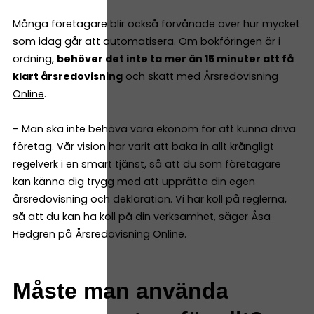
Många företagare blir också förvånade över hur mycket
som idag går att automatisera. Om bokföringen är i
ordning,
behöver det inte ta mer än 15 minuter att få
klart årsredovisning
och skatt med
Årsredovisning
Online
.
– Man ska inte behöva vara ekonom för att kunna driva
företag. Vår vision har varit att baka in allt krångligt
regelverk i en smart tjänst, så att du som företagare
kan känna dig trygg med att upprätta din egen
årsredovisning och deklaration. Vi har koll på reglerna,
så att du kan ha koll på din verksamhet, säger Åsa
Hedgren på Årsredovisning Online.
Måste man använda