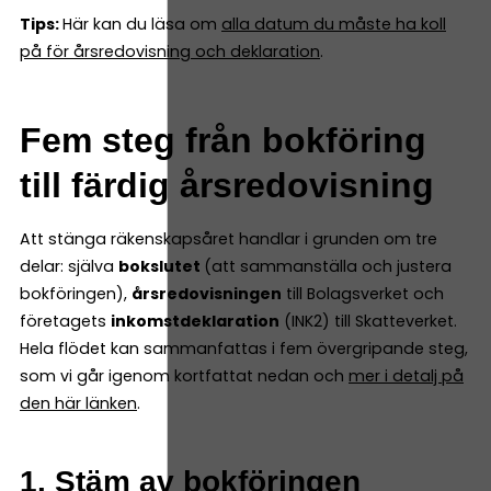
Tips:
Här kan du läsa om
alla datum du måste ha koll
på för årsredovisning och deklaration
.
Fem steg från bokföring
till färdig årsredovisning
Att stänga räkenskapsåret handlar i grunden om tre
delar: själva
bokslutet
(att sammanställa och justera
bokföringen),
årsredovisningen
till Bolagsverket och
företagets
inkomstdeklaration
(INK2) till Skatteverket.
Hela flödet kan sammanfattas i fem övergripande steg,
som vi går igenom kortfattat nedan och
mer i detalj på
den här länken
.
1. Stäm av bokföringen