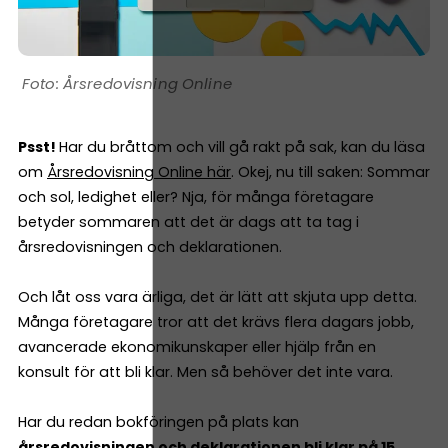
Årsredovisning Online
Psst!
Har du bråttom och vill gå rakt på sak, kan du läsa
om
Årsredovisning Online här
. Okej, nu till saken: Sommar
och sol, ledighet eller? Nja, för många företagare
betyder sommaren att det är dags att ta tag i
årsredovisningen och deklarationen.
Och låt oss vara ärliga, det är lätt att skjuta upp detta.
Många företagare tror att det krävs flera dagars jobb,
avancerade ekonomikunskaper eller hjälp från en
konsult för att bli klar. Men så behöver det inte vara.
Har du redan bokföringen på plats kan
årsredovisningen och deklarationen bli klar på 15