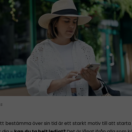
is
tt bestämma över sin tid är ett starkt motiv till att starta
r dig –
kan du ta helt ledigt?
Det är långt ifrån alla som 