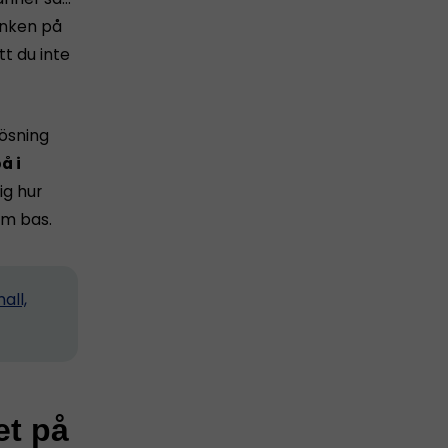
tanken på
tt du inte
lösning
å i
ig hur
m bas.
all,
et på