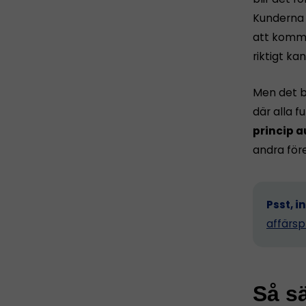
Kunderna h
att komma 
riktigt ka
Men det b
där alla 
princip a
andra för
Psst, i
affärsp
Så sä