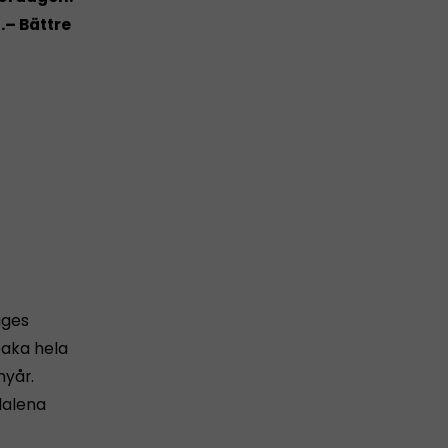
.
– Bättre
iges
baka hela
nyår.
dalena