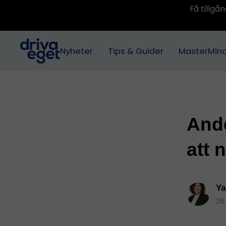
Få tillg
Nyheter
Tips & Guider
MasterMin
Ande
att 
Ya
26