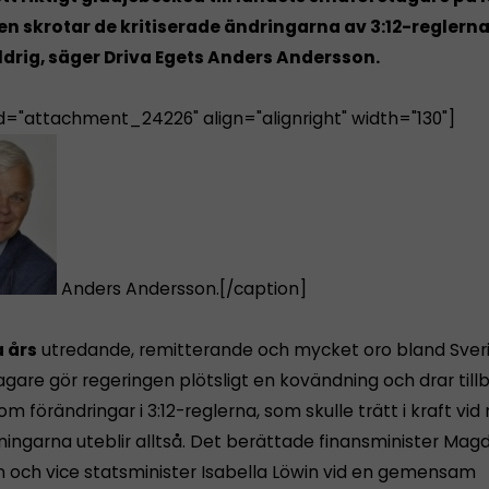
n skrotar de kritiserade ändringarna av 3:12-reglerna
ldrig, säger Driva Egets Anders Andersson.
id="attachment_24226" align="alignright" width="130"]
Anders Andersson.[/caption]
a års
utredande, remitterande och mycket oro bland Sver
gare gör regeringen plötsligt en kovändning och drar till
om förändringar i 3:12-reglerna, som skulle trätt i kraft vid 
ningarna uteblir alltså. Det berättade finansminister Mag
 och vice statsminister Isabella Löwin vid en gemensam