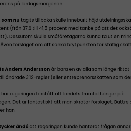
erens på lördagsmorgonen.
t som nu
tagits tillbaka skulle inneburit höjd utdelningsska
ocent (från 37,6 till 41,5 procent med tanke på att det också
tt). Dessutom skulle småföretagarna kunna ta ut en mindr
 Även förslaget om att sänka brytpunkten för statlig skat
ets Anders Andersson
är bara en av alla som länge riktat 
till ändrade 3:12-regler (eller entreprenörsskatten som d
n har regeringen förstått att landets framtid hänger på
gen. Det är fantastiskt att man skrotar förslaget. Bättre
ger han.
tycker ändå
att regeringen kunde hanterat frågan annor