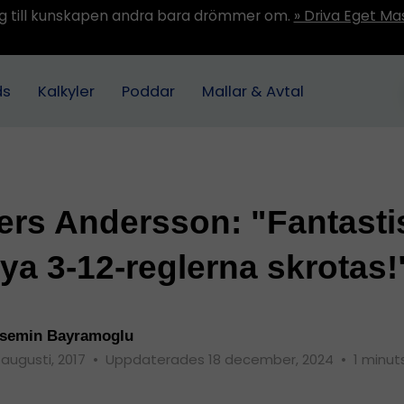
ång till kunskapen andra bara drömmer om.
» Driva Eget Ma
ds
Kalkyler
Poddar
Mallar & Avtal
rs Andersson: "Fantasti
nya 3-12-reglerna skrotas!
semin Bayramoglu
 augusti, 2017
•
Uppdaterades 18 december, 2024
•
1 minut