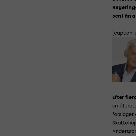
Regeringe
sent än a
[caption 
Efter fler
småföreta
förslaget 
Skattehöj
Andersson