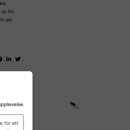
ika
 är för
tt att
upplevelse.
, för att