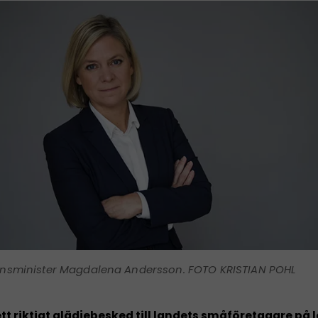
ansminister Magdalena Andersson. FOTO KRISTIAN POHL
ett riktigt glädjebesked till landets småföretagare på 