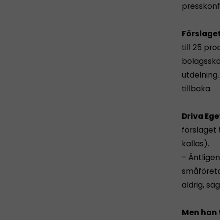
presskonf
Förslage
till 25 pr
bolagsska
utdelning.
tillbaka.
Driva Eg
förslaget 
kallas).
– Äntlige
småföreta
aldrig, sä
Men han 