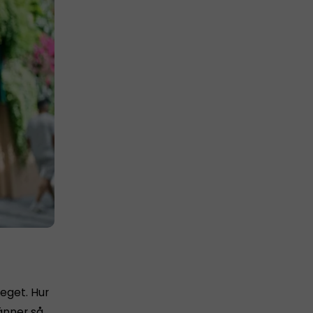
 eget. Hur
känner så…