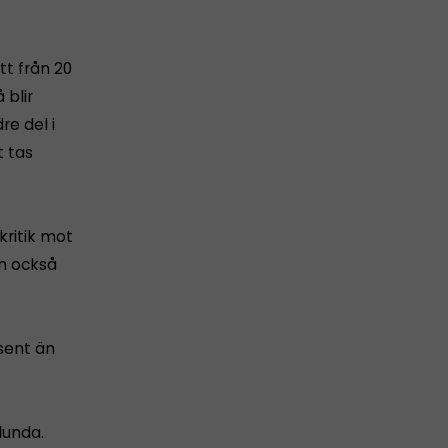
tt från 20
 blir
e del i
t tas
kritik mot
en också
 sent än
lunda.