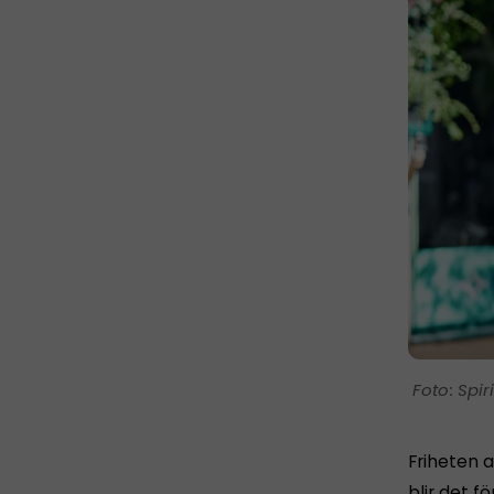
Spir
Friheten a
blir det fö