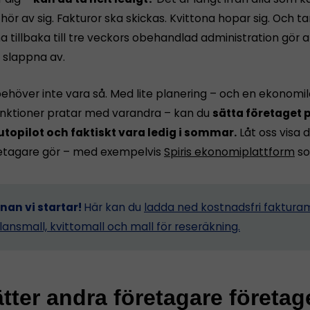
ör av sig. Fakturor ska skickas. Kvittona hopar sig. Och 
tillbaka till tre veckors obehandlad administration gör a
n slappna av.
ehöver inte vara så. Med lite planering – och en ekonomi
funktioner pratar med varandra – kan du
sätta företaget p
utopilot och faktiskt vara ledig i sommar.
Låt oss visa d
etagare gör – med exempelvis
Spiris ekonomiplattform
so
nnan vi startar!
Här kan du
ladda ned kostnadsfri fakturam
lansmall, kvittomall och mall för reseräkning.
tter andra företagare företag