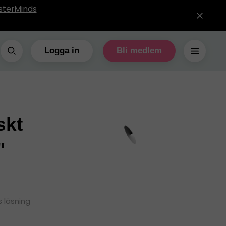
sterMinds
Logga in
Bli medlem
skt
"
s läsning