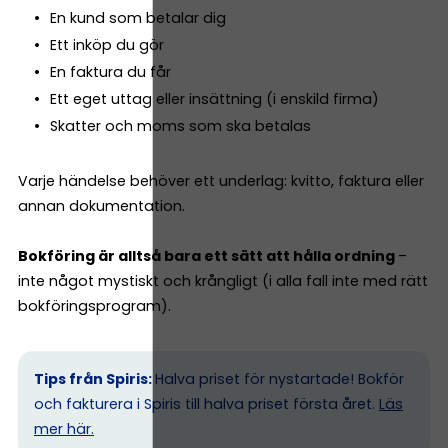
En kund som betalar dig
Ett inköp du gör
En faktura du får
Ett eget uttag eller insättning (i enskild firma)
Skatter och moms som ska betalas
Varje händelse behöver ett underlag: kvitto, faktura eller
annan dokumentation.
Bokföring är alltså bara ett sätt att hålla ordning
–
inte något mystiskt och krångligt (i alla fall inte med rätt
bokföringsprogram).
Tips från Spiris:
Halva priset för nystartade! Bokför
och fakturera i Spiris till halva priset första året.
Läs
mer här.