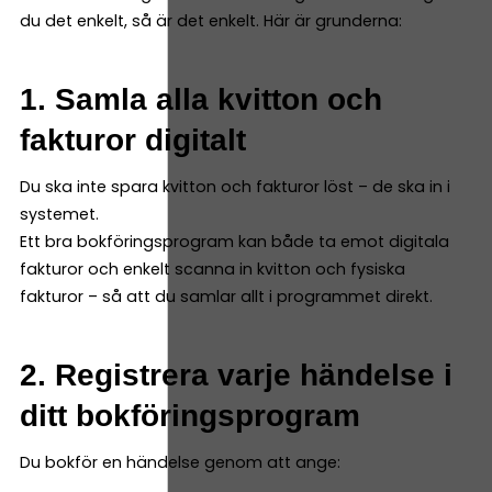
du det enkelt, så är det enkelt. Här är grunderna:
1. Samla alla kvitton och
fakturor digitalt
Du ska inte spara kvitton och fakturor löst – de ska in i
systemet.
Ett bra bokföringsprogram kan både ta emot digitala
fakturor och enkelt scanna in kvitton och fysiska
fakturor – så att du samlar allt i programmet direkt.
2. Registrera varje händelse i
ditt bokföringsprogram
Du bokför en händelse genom att ange: