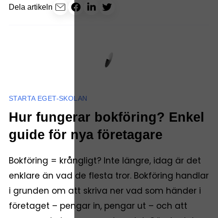
Dela artikeln
STARTA EGET-SKOLAN
Hur fungerar bokföring? Enkel
guide för nya företagare
Bokföring = krångligt? Inte längre, idag är det
enklare än vad de flesta tror. Bokföring handlar
i grunden om att skriva ner vad som händer i
företaget – pengar in, pengar ut – och att