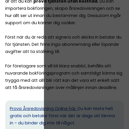
är att du kan
prova tjänsten utan kostnad.
Du kan
importera bokföringen, skapa årsredovisningen och se
hur allt ser ut innan du bestämmer dig. Dessutom ingår
support om du känner dig osäker.
Först när du är redo att signera och skicka in betalar du
för tjänsten. Det finns inga abonnemang eller löpande
avgifter att ta ställning till.
För företagare som vill bli klara snabbt, behålla sitt
nuvarande bokföringsprogram och samtidigt känna sig
trygga med att allt blir rätt kan det vara ett enkelt sätt
att få årsredovisningen över mållinjen innan deadline.
Prova Årsredovisning Online här.
Du kan testa helt
gratis och betalar först när det är dags att lämna
in – du binder dig inte till något.