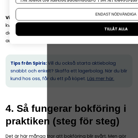
lag.
Läs gärna vår
personuppgiftspolicy
. Om du samtycker t
Om du vill ändra ditt val i efterhand hittar du den möjl
ENDAST NÖDVÄNDIGA
Viktigt:
Den nya kvittolagen från 2025 innebär att alla
kvitton kan sparas digitalt (äntligen!), även om du fått
TILLÅT ALLA
dem på papper. Ett bra bokföringsprogram sköter detta
automatiskt genom en smart kvittoapp.
Tips från Spiris:
Vill du också starta aktiebolag
snabbt och enkelt? Skaffa ett lagerbolag. När du blir
kund hos oss, får du ett på köpet.
Läs mer här.
4. Så fungerar bokföring i
praktiken (steg för steg)
Det är här många tror att bokföring blir svårt. Men gör