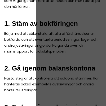
som vi går igenom kortfattat nedan och
mer i detalj på
den här länken
.
1. Stäm av bokföringen
Börja med att säkerställa att alla affärshändelser är
bokförda och att eventuella periodiseringar, lager och
andra justeringar är gjorda. Nu gör du även din
momsrapport för bokslutsperioden.
2. Gå igenom balanskontona
Nästa steg är att kontrollera att saldona stämmer. Här
hanteras också exempelvis avskrivningar och andra
bokslutsjusteringar.