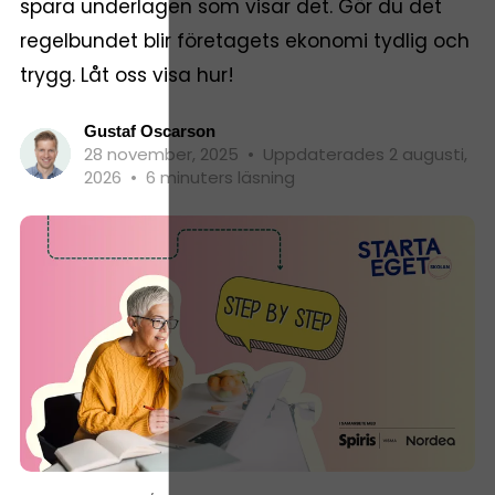
spara underlagen som visar det. Gör du det
regelbundet blir företagets ekonomi tydlig och
trygg. Låt oss visa hur!
Gustaf Oscarson
28 november, 2025
•
Uppdaterades 2 augusti,
2026
•
6 minuters läsning