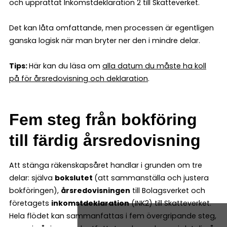
och upprättat Inkomstdeklaration 2 till Skatteverket.
Det kan låta omfattande, men processen är egentligen
ganska logisk när man bryter ner den i mindre delar.
Tips:
Här kan du läsa om
alla datum du måste ha koll
på för årsredovisning och deklaration
.
Fem steg från bokföring
till färdig årsredovisning
Att stänga räkenskapsåret handlar i grunden om tre
delar: själva
bokslutet
(att sammanställa och justera
bokföringen),
årsredovisningen
till Bolagsverket och
företagets
inkomstdeklaration
(INK2) till Skatteverket.
Hela flödet kan sammanfattas i fem övergripande steg,