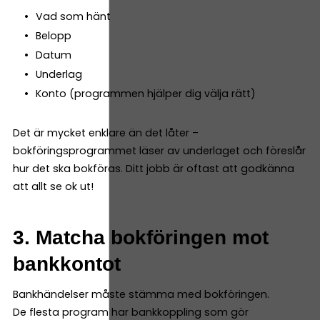
Vad som hänt
Belopp
Datum
Underlag
Konto (programmen hjälper dig välja rätt)
Det är mycket enklare än det låter –
bokföringsprogrammet läser av underlaget och föreslår
hur det ska bokföras. Ditt jobb är oftast att godkänna
att allt se ok ut!
3. Matcha bokföringen mot
bankkontot
Bankhändelser måste stämma med bokföringen.
De flesta program har bankkoppling som gör