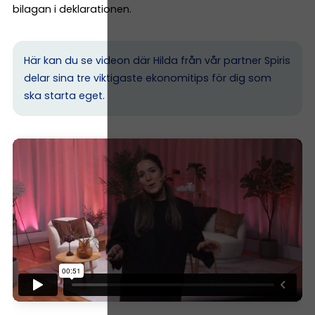
bilagan i deklarationen.
Här kan du se videon där Hilda från vår partner Spiris
delar sina tre viktigaste ekonomitips för dig som
ska starta eget.