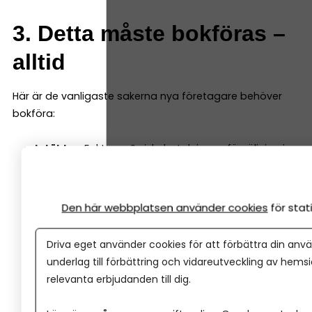
3. Detta måste bokföras –
alltid
Här är de vanligaste sakerna nya företagare behöver
bokföra:
Intäkter:
Fakturor, Swish-betalningar, försäljning i
butik eller online.
Kostnader:
Inköp, abonnemang, hyror, program.
Skatter och avgifter:
Moms, preliminärskatt,
Den här webbplatsen använder cookies
för sta
arbetsgivaravgifter.
Lön:
Utbetalad lön från aktiebolag.
Driva eget använder cookies för att förbättra din anvä
Eget uttag / egen insättning:
I enskild firma.
underlag till förbättring och vidareutveckling av hems
Tillgångar:
Maskiner, datorer, inventarier.
relevanta erbjudanden till dig.
Kvittounderlag:
Alla kvitton måste sparas enligt