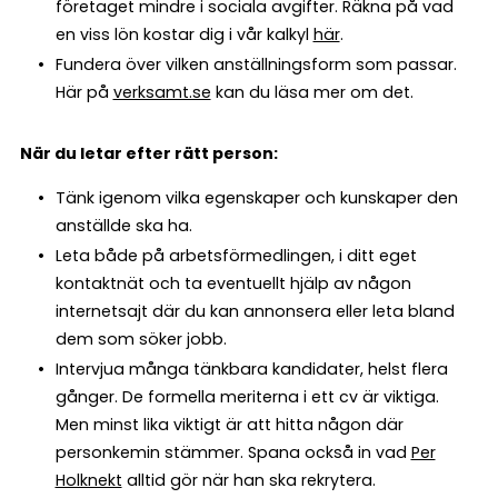
företaget mindre i sociala avgifter. Räkna på vad
en viss lön kostar dig i vår kalkyl
här
.
Fundera över vilken anställningsform som passar.
Här på
verksamt.se
kan du läsa mer om det.
När du letar efter rätt person:
Tänk igenom vilka egenskaper och kunskaper den
anställde ska ha.
Leta både på arbetsförmedlingen, i ditt eget
kontaktnät och ta eventuellt hjälp av någon
internetsajt där du kan annonsera eller leta bland
dem som söker jobb.
Intervjua många tänkbara kandidater, helst flera
gånger. De formella meriterna i ett cv är viktiga.
Men minst lika viktigt är att hitta någon där
personkemin stämmer. Spana också in vad
Per
Holknekt
alltid gör när han ska rekrytera.