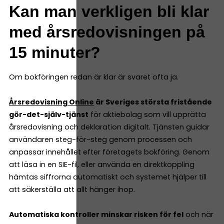
Kan man verkligen bli klar
med årsredovisningen på
15 minuter?
Om bokföringen redan är klar är svaret ofta ja.
Årsredovisning Online
är Sveriges största fristående
gör-det-själv-tjänst
för aktiebolag som vill upprätta
årsredovisning och deklaration digitalt. Tjänsten guidar
användaren steg-för-steg genom processen och
anpassar innehållet efter företagets bokföring. Genom
att läsa in en SIE-fil, eller använda en direktkoppling
hämtas siffrorna automatiskt och systemet hjälper till
att säkerställa att allt hänger ihop.
Automatiska kontroller minskar risken för fel
och när