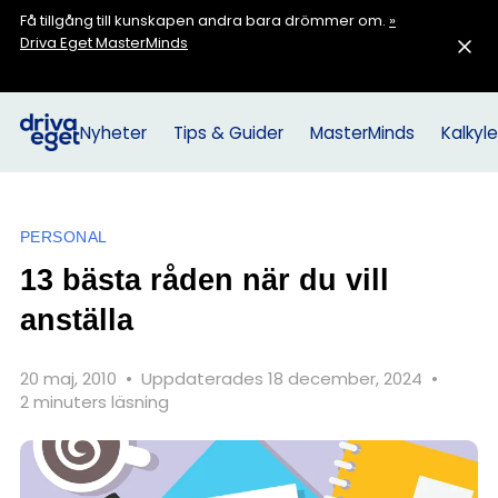
Få tillgång till kunskapen andra bara drömmer om.
»
Driva Eget MasterMinds
Nyheter
Tips & Guider
MasterMinds
Kalkyle
PERSONAL
13 bästa råden när du vill
anställa
20 maj, 2010
•
Uppdaterades 18 december, 2024
•
2 minuters läsning