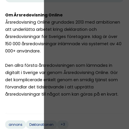
Om Årsredovisning Online
Årsredovisning Online grundades 2013 med ambitionen
att underlätta arbetet kring deklaration och
årsredovisningar för Sveriges företagare. Idag är över
150 000 årsredovisningar inlämnade via systemet av 40
000+ användare.
Den allra första årsredovisningen som lämnades in
digitalt i Sverige var genom Årsredovisning Online. Gör
det komplicerade enkelt genom en smidig tjänst som
förvandlar det tidskrävande i att upprätta
årsredovisningar till något som kan göras på en kvart.
+3
annons
Deklarationen