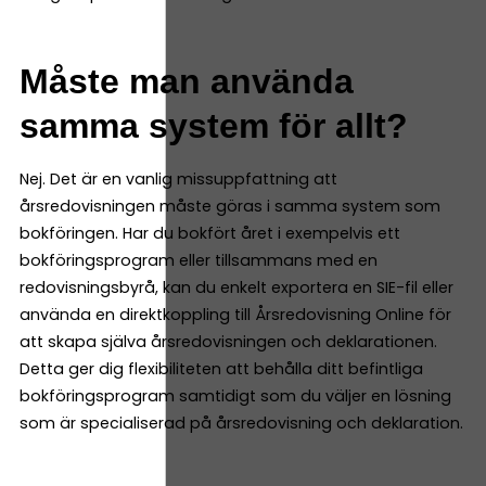
Måste man använda
samma system för allt?
Nej. Det är en vanlig missuppfattning att
årsredovisningen måste göras i samma system som
bokföringen. Har du bokfört året i exempelvis ett
bokföringsprogram eller tillsammans med en
redovisningsbyrå, kan du enkelt exportera en SIE-fil eller
använda en direktkoppling till Årsredovisning Online för
att skapa själva årsredovisningen och deklarationen.
Detta ger dig flexibiliteten att behålla ditt befintliga
bokföringsprogram samtidigt som du väljer en lösning
som är specialiserad på årsredovisning och deklaration.