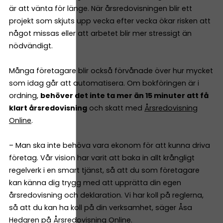
är att vänta för länge. När årsredovisningen blir ett
projekt som skjuts upp vecka efter vecka ökar risken att
något missas eller att arbetet blir mer stressigt än
nödvändigt.
Många företagare blir också förvånade över hur mycket
som idag går att automatisera. Om bokföringen är i
ordning,
behöver det inte ta mer än 15 minuter att få
klart årsredovisning
och skatt med
Årsredovisning
Online
.
– Man ska inte behöva vara ekonom för att kunna driva
företag. Vår vision har varit att baka in allt krångligt
regelverk i en smart tjänst, så att du som företagare
kan känna dig trygg med att upprätta din egen
årsredovisning och deklaration. Vi har koll på reglerna,
så att du kan ha koll på din verksamhet, säger Åsa
Hedgren på Årsredovisning Online.