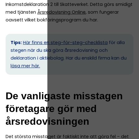
Inkomstdeklaration 2 till Skatteverket. Detta görs smidigt
med tjänsten
Årsredovisning Online
, som fungerar
oavsett vilket bokföringsprogram du har.
Tips:
Här finns en steg-för-steg-checklista
för alla
stegen när du ska göra årsredovisning och
deklaration i aktiebolag. Har du enskild firma kan du
l
äsa mer här.
De vanligaste misstagen
företagare gör med
årsredovisningen
Det största misstaget är faktiskt inte att göra fel – det