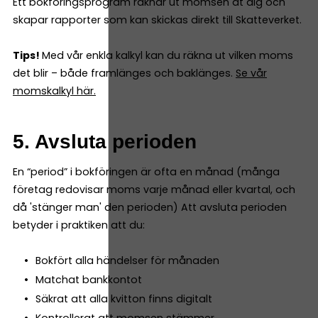
Ett bokföringsprogram räknar ut momsen åt dig och
skapar rapporter som kan skickas direkt till Skatteverket.
Tips!
Med vår enkla kalkyl kan du räkna ut vilken moms
det blir – både framlänges och baklänges.
Se vår
momskalkyl här.
5. Avsluta perioden
En “period” i bokföringen är ofta en månad (många
företag redovisar moms varje månad eller kvartal, och
då 'stänger man' den perioden) Att avsluta perioden
betyder i praktiken att du:
Bokfört alla händelser för månaden
Matchat bankkontot
Säkrat att alla kvitton finns digitalt