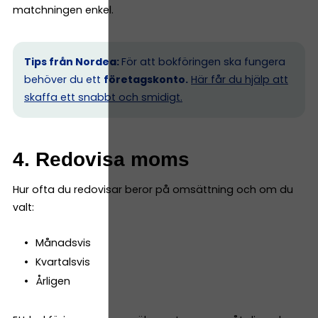
matchningen enkel.
Tips från Nordea:
För att bokföringen ska fungera
behöver du ett
företagskonto.
Här får du hjälp att
skaffa ett snabbt och smidigt.
4. Redovisa moms
Hur ofta du redovisar beror på omsättning och om du
valt:
Månadsvis
Kvartalsvis
Årligen