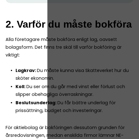
2. Varför du måste bokföra
Alla företagare måste bokföra enligt lag, oavsett
bolagsform. Det finns tre skäl till varför bokföring är
viktigt:
Lagkrav:
Du måste kunna visa Skatteverket hur du
sköter ekonomin.
Koll:
Du ser om du går med vinst eller förlust och
slipper obehagliga överraskningar.
Beslutsunderlag:
Du får bättre underlag för
prissättning, budget och investeringar.
För aktiebolag är bokföringen dessutom grunden för
årsredovisningen, medan enskilda firmor lämnar NE-