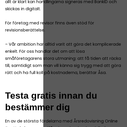
allt är klart kan handlingarna signeras med BankID och
skickas in digitalt.
För företag med revisor finns även stöd för
revisionsberättelse.
– Vår ambition har alltid varit att göra det komplicerade
enkelt. För oss handlar det om att lösa
småföretagarens stora utmaning: att få tiden att räcka
till, samtidigt som man vill känna sig trygg med att göra
rätt och ha full koll på kostnaderna, berättar Åsa.
Testa gratis innan du
bestämmer dig
En av de största fördelarna med Årsredovisning Online