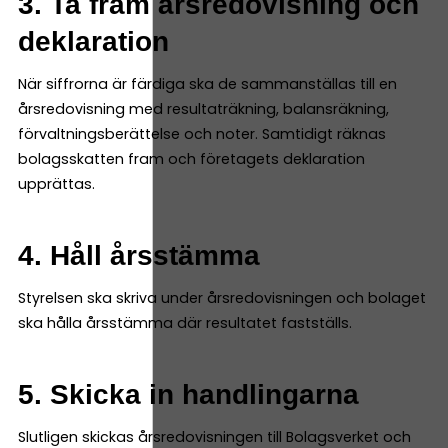
3. Ta fram årsredovisning och
deklaration
När siffrorna är färdiga ska de sammanställas till en
årsredovisning med resultaträkning, balansräkning,
förvaltningsberättelse och noter. Samtidigt räknas
bolagsskatten fram och företagets deklaration
upprättas.
4. Håll årsstämma
Styrelsen ska skriva under årsredovisningen och bolaget
ska hålla årsstämma där resultatet fastställs.
5. Skicka in handlingarna
Slutligen skickas årsredovisningen till Bolagsverket och