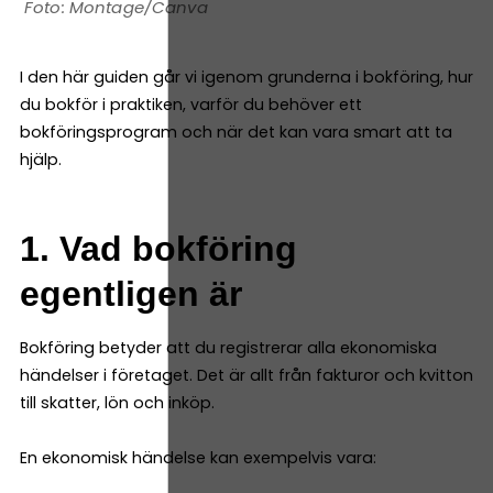
Montage/Canva
I den här guiden går vi igenom grunderna i bokföring, hur
du bokför i praktiken, varför du behöver ett
bokföringsprogram och när det kan vara smart att ta
hjälp.
1. Vad bokföring
egentligen är
Bokföring betyder att du registrerar alla ekonomiska
händelser i företaget. Det är allt från fakturor och kvitton
till skatter, lön och inköp.
En ekonomisk händelse kan exempelvis vara: