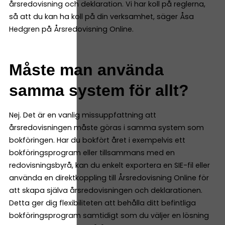
årsredovisning och deklaration. Vi har koll på reglerna,
så att du kan ha koll på din verksamhet, säger Åsa
Hedgren på Årsredovisning Online.
Måste man använda
samma system för allt?
Nej. Det är en vanlig missuppfattning att
årsredovisningen måste göras i samma system som
bokföringen. Har du bokfört året i exempelvis ett
bokföringsprogram eller tillsammans med en
redovisningsbyrå, kan du enkelt exportera en SIE-fil eller
använda en direktkoppling till Årsredovisning Online för
att skapa själva årsredovisningen och deklarationen.
Detta ger dig flexibiliteten att behålla ditt befintliga
bokföringsprogram samtidigt som du väljer en lösning