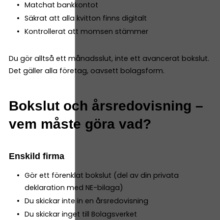
Matchat bankkontot
Säkrat att alla kvitton finns digitalt
Kontrollerat att momsen stämmer
Du gör alltså ett månadsslut, inte ett avancerat bokslut.
Det gäller alla företag, oavsett bolagsform.
Bokslut och årsredovisning –
vem måste göra vad?
Enskild firma
Gör ett förenklat bokslut (del av din privata
deklaration med NE-bilaga)
Du skickar inte in en årsredovisning
Du skickar inget till Bolagsverket