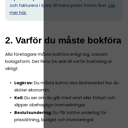
och fakturera i Spiris till halva priset första året.
Läs
mer här.
2. Varför du måste bokföra
Alla företagare måste bokföra enligt lag, oavsett
bolagsform. Det finns tre skäl till varför bokföring är
viktigt:
Lagkrav:
Du måste kunna visa Skatteverket hur du
sköter ekonomin.
Koll:
Du ser om du går med vinst eller förlust och
slipper obehagliga överraskningar.
Beslutsunderlag:
Du får bättre underlag för
prissättning, budget och investeringar.