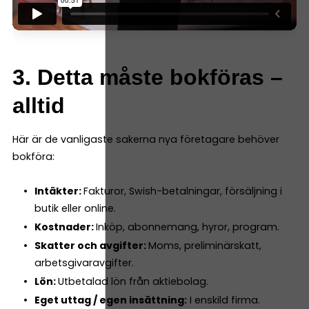
3. Detta måste bokföras –
alltid
Här är de vanligaste sakerna nya företagare behöver
bokföra:
Intäkter:
Fakturor, Swish-betalningar, försäljning i
butik eller online.
Kostnader:
Inköp, abonnemang, hyror, program.
Skatter och avgifter:
Moms, preliminärskatt,
arbetsgivaravgifter.
Lön:
Utbetalad lön från aktiebolag.
Eget uttag / egen insättning:
I enskild firma.