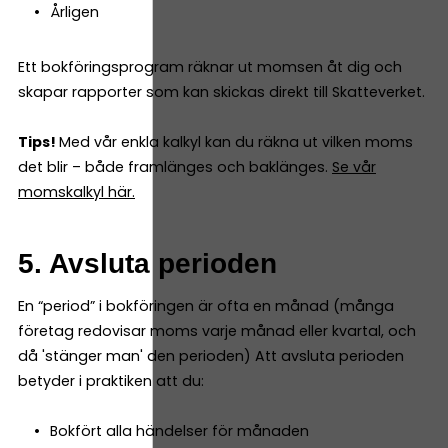
Årligen
Ett bokföringsprogram räknar ut momsen åt dig och
skapar rapporter som kan skickas direkt till Skatteverket.
Tips!
Med vår enkla kalkyl kan du räkna ut vilken moms
det blir – både framlänges och baklänges.
Se vår
momskalkyl här.
5. Avsluta perioden
En “period” i bokföringen är ofta en månad (många
företag redovisar moms varje månad eller kvartal, och
då 'stänger man' den perioden) Att avsluta perioden
betyder i praktiken att du:
Bokfört alla händelser för månaden