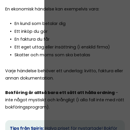
En ekonomisk händelse kan exempelvis vara:
En kund som betalar dig
Ett inköp du gör
En faktura du får
Ett eget uttag eller insättning (i enskild firma)
Skatter och moms som ska betalas
Varje händelse behöver ett underlag: kvitto, faktura eller
annan dokumentation.
Bokföring är alltså bara ett sätt att hålla ordning
–
inte något mystiskt och krångligt (i alla fall inte med rätt
bokföringsprogram).
Tips från Spiris:
Halva priset för nystartade! Bokför