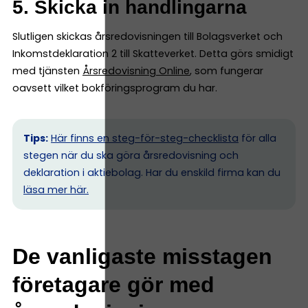
5. Skicka in handlingarna
Slutligen skickas årsredovisningen till Bolagsverket och
Inkomstdeklaration 2 till Skatteverket. Detta görs smidigt
med tjänsten
Årsredovisning Online
, som fungerar
oavsett vilket bokföringsprogram du har.
Tips:
Här finns en steg-för-steg-checklista
för alla
stegen när du ska göra årsredovisning och
deklaration i aktiebolag. Har du enskild firma kan du
l
äsa mer här.
De vanligaste misstagen
företagare gör med