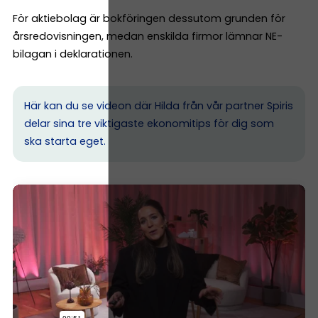
För aktiebolag är bokföringen dessutom grunden för
årsredovisningen, medan enskilda firmor lämnar NE-
bilagan i deklarationen.
Här kan du se videon där Hilda från vår partner Spiris
delar sina tre viktigaste ekonomitips för dig som
ska starta eget.