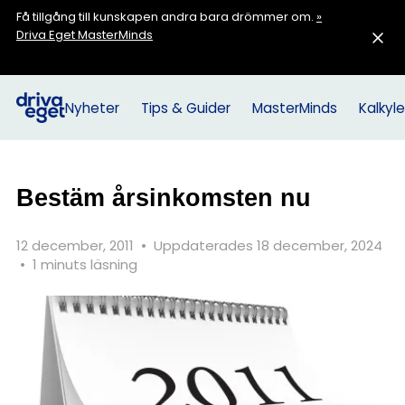
Få tillgång till kunskapen andra bara drömmer om.
»
Driva Eget MasterMinds
Nyheter
Tips & Guider
MasterMinds
Kalkyle
Bestäm årsinkomsten nu
12 december, 2011
•
Uppdaterades 18 december, 2024
•
1 minuts läsning