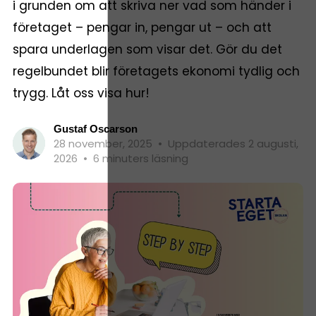
i grunden om att skriva ner vad som händer i
företaget – pengar in, pengar ut – och att
spara underlagen som visar det. Gör du det
regelbundet blir företagets ekonomi tydlig och
trygg. Låt oss visa hur!
Gustaf Oscarson
28 november, 2025
•
Uppdaterades 2 augusti,
2026
•
6 minuters läsning