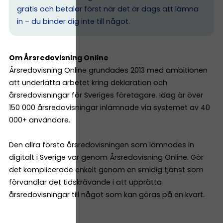
gratis och betalar först när det är dags att lämna
in – du binder dig inte till något.
Om Årsredovisning Online
Årsredovisning Online grundades 2013 med ambitionen
att underlätta arbetet kring deklaration och
årsredovisningar för Sveriges företagare. Idag är över
150 000 årsredovisningar inlämnade via systemet av 40
000+ användare.
Den allra första årsredovisningen som lämnades in
digitalt i Sverige var genom Årsredovisning Online. Gör
det komplicerade enkelt genom en smidig tjänst som
förvandlar det tidskrävande i att upprätta
årsredovisningar till något som kan göras på en kvart.