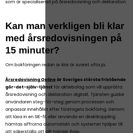
som är specialiserad på årsredovisning och deklaration.
Kan man verkligen bli klar
med årsredovisningen på
15 minuter?
Om bokföringen redan är klar är svaret ofta ja.
Årsredovisning Online
är Sveriges största fristående
gör-det-själv-tjänst
för aktiebolag som vill upprätta
årsredovisning och deklaration digitalt. Tjänsten guidar
användaren steg-för-steg genom processen och
anpassar innehållet efter företagets bokföring. Genom
att läsa in en SIE-fil, eller använda en direktkoppling
hämtas siffrorna automatiskt och systemet hjälper till
att säkerställa att allt hänger ihop.