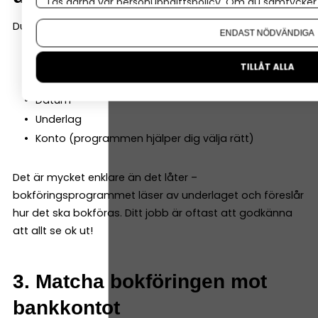
Läs gärna vår
personuppgiftspolicy
. Om du samtycker t
Om du vill ändra ditt val i efterhand hittar du den möjl
Du bokför en händelse genom att ange:
ENDAST NÖDVÄNDIGA
Vad som hänt
TILLÅT ALLA
Belopp
Datum
Underlag
Konto (programmen hjälper dig välja rätt)
Det är mycket enklare än det låter –
bokföringsprogrammet läser av underlaget och föreslår
hur det ska bokföras. Ditt jobb är oftast att godkänna
att allt se ok ut!
3. Matcha bokföringen mot
bankkontot