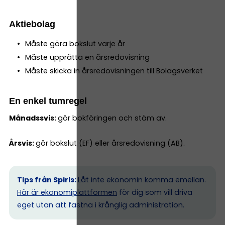
Aktiebolag
Måste göra bokslut varje år
Måste upprätta en årsredovisning
Måste skicka in årsredovisningen till Bolagsverket
En enkel tumregel
Månadssvis:
gör bokföringen och stäm av.
Årsvis:
gör bokslut (EF) eller årsredovisning (AB).
Tips från Spiris:
Låt inte ekonomin komma emellan.
Här är ekonomiplattformen
för dig som vill driva
eget utan att fastna i krånglig administration.