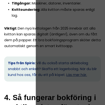
Tillgångar:
Maskiner, datorer, inventarier.
Kvittounderlag:
Alla kvitton måste sparas enligt
lag.
Viktigt:
Den nya kvittolagen från 2025 innebär att alla
kvitton kan sparas digitalt (äntligen!), även om du fått
dem på papper. Ett bra bokföringsprogram sköter detta
automatiskt genom en smart kvittoapp.
Tips från Spiris:
Vill du också starta aktiebolag
snabbt och enkelt? Skaffa ett lagerbolag. När du blir
kund hos oss, får du ett på köpet.
Läs mer här.
4. Så fungerar bokföring i