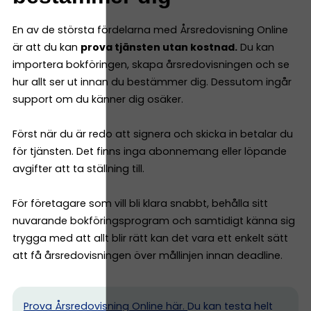
En av de största fördelarna med Årsredovisning Online
är att du kan
prova tjänsten utan kostnad.
Du kan
importera bokföringen, skapa årsredovisningen och se
hur allt ser ut innan du bestämmer dig. Dessutom ingår
support om du känner dig osäker.
Först när du är redo att signera och skicka in betalar du
för tjänsten. Det finns inga abonnemang eller löpande
avgifter att ta ställning till.
För företagare som vill bli klara snabbt, behålla sitt
nuvarande bokföringsprogram och samtidigt känna sig
trygga med att allt blir rätt kan det vara ett enkelt sätt
att få årsredovisningen över mållinjen innan deadline.
Prova Årsredovisning Online här.
Du kan testa helt