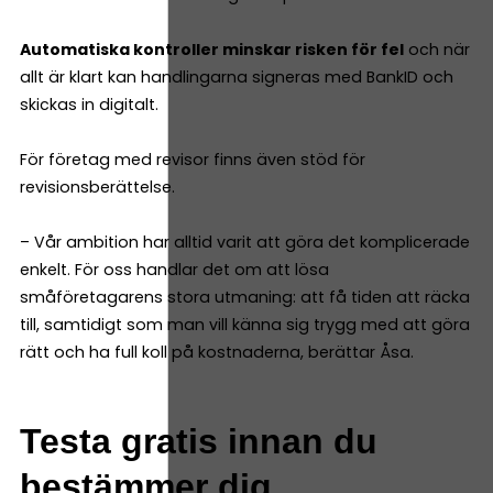
Automatiska kontroller minskar risken för fel
och när
allt är klart kan handlingarna signeras med BankID och
skickas in digitalt.
För företag med revisor finns även stöd för
revisionsberättelse.
– Vår ambition har alltid varit att göra det komplicerade
enkelt. För oss handlar det om att lösa
småföretagarens stora utmaning: att få tiden att räcka
till, samtidigt som man vill känna sig trygg med att göra
rätt och ha full koll på kostnaderna, berättar Åsa.
Testa gratis innan du
bestämmer dig