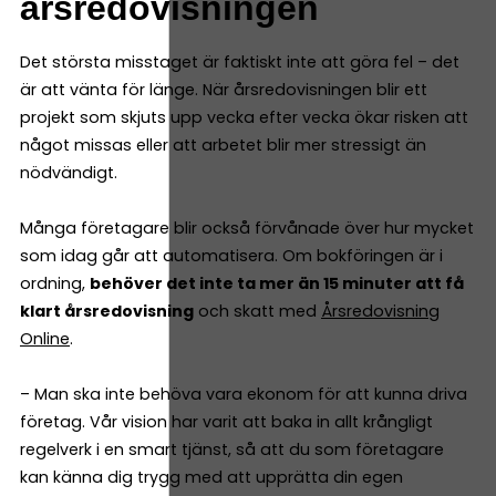
årsredovisningen
Det största misstaget är faktiskt inte att göra fel – det
är att vänta för länge. När årsredovisningen blir ett
projekt som skjuts upp vecka efter vecka ökar risken att
något missas eller att arbetet blir mer stressigt än
nödvändigt.
Många företagare blir också förvånade över hur mycket
som idag går att automatisera. Om bokföringen är i
ordning,
behöver det inte ta mer än 15 minuter att få
klart årsredovisning
och skatt med
Årsredovisning
Online
.
– Man ska inte behöva vara ekonom för att kunna driva
företag. Vår vision har varit att baka in allt krångligt
regelverk i en smart tjänst, så att du som företagare
kan känna dig trygg med att upprätta din egen