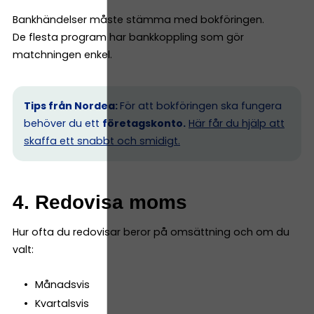
Bankhändelser måste stämma med bokföringen.
De flesta program har bankkoppling som gör
matchningen enkel.
Tips från Nordea:
För att bokföringen ska fungera
behöver du ett
företagskonto.
Här får du hjälp att
skaffa ett snabbt och smidigt.
4. Redovisa moms
Hur ofta du redovisar beror på omsättning och om du
valt:
Månadsvis
Kvartalsvis