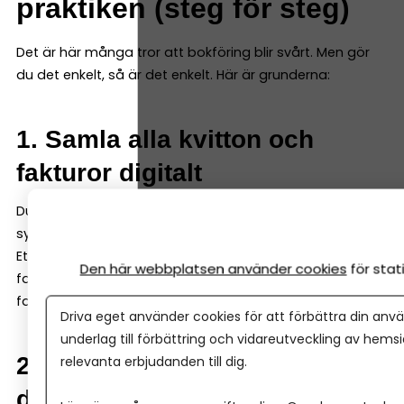
praktiken (steg för steg)
Det är här många tror att bokföring blir svårt. Men gör
du det enkelt, så är det enkelt. Här är grunderna:
1. Samla alla kvitton och
fakturor digitalt
Du ska inte spara kvitton och fakturor löst – de ska in i
systemet.
Ett bra bokföringsprogram kan både ta emot digitala
Den här webbplatsen använder cookies
för sta
fakturor och enkelt scanna in kvitton och fysiska
fakturor – så att du samlar allt i programmet direkt.
Driva eget använder cookies för att förbättra din anvä
underlag till förbättring och vidareutveckling av hems
2. Registrera varje händelse i
relevanta erbjudanden till dig.
ditt bokföringsprogram