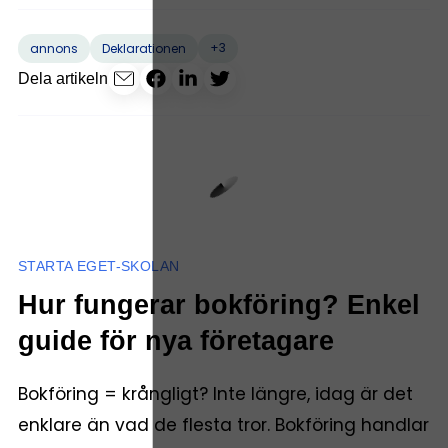
+3
annons
Deklarationen
Dela artikeln
STARTA EGET-SKOLAN
Hur fungerar bokföring? Enkel
guide för nya företagare
Bokföring = krångligt? Inte längre, idag är det
enklare än vad de flesta tror. Bokföring handlar