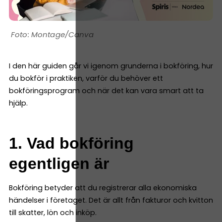
Montage/Canva
I den här guiden går vi igenom grunderna i bokföring, hur
du bokför i praktiken, varför du behöver ett
bokföringsprogram och när det kan vara smart att ta
hjälp.
1. Vad bokföring
egentligen är
Bokföring betyder att du registrerar alla ekonomiska
händelser i företaget. Det är allt från fakturor och kvitton
till skatter, lön och inköp.