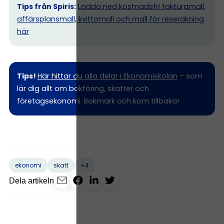
Tips från Spiris:
Ladda ned kostnadsfri fakturamall,
affärsplansmall, kvittomall och mall för reseräkning
här
Tips!
Här hittar du alla delar i Ekonomiskolan
– som
lär dig allt om bokföring, skatter och
företagsekonomi. Bokmärk och kom tillbaka!
+4
ekonomi
skatt
Dela artikeln