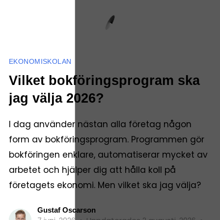
EKONOMISKOLAN
Vilket bokföringsprogram ska
jag välja 2026?
I dag använder nästan alla företag någon
form av bokföringsprogram. Programmen gör
bokföringen enklare, automatiserar mycket av
arbetet och hjälper dig att hålla koll på
företagets ekonomi. Men vilket ska jag välja?
Gustaf Oscarson