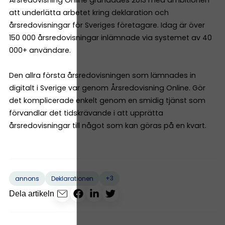
att underlätta arbetet kring deklaration och
årsredovisningar för Sveriges företagare. Idag är över
150 000 årsredovisningar inlämnade via systemet av 40
000+ användare.
Den allra första årsredovisningen som lämnades in
digitalt i Sverige var genom Årsredovisning Online. Gör
det komplicerade enkelt genom en smidig tjänst som
förvandlar det tidskrävande i att upprätta
årsredovisningar till något som kan göras på en kvart.
+3
annons
Deklarationen
Dela artikeln