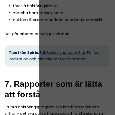
föreslå bokföringskonto
matcha banktransaktioner
bokföra återkommande kostnader automatiskt
Det gör arbetet betydligt snabbare.
Tips från Spiris:
Följ Spiris nyhetsbrev här.
Få tips,
inspiration och aktualiteter för företagare.
7. Rapporter som är lätta
att förstå
Ett bra bokföringsprogram ska inte bara registrera
siffror – det ska också hjälpa dig att förstå ekonomin.