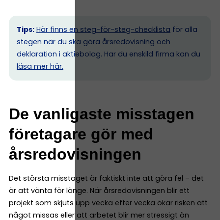
Tips:
Här finns en steg-för-steg-checklista
för alla
stegen när du ska göra årsredovisning och
deklaration i aktiebolag. Har du enskild firma kan du
l
äsa mer här.
De vanligaste misstagen
företagare gör med
årsredovisningen
Det största misstaget är faktiskt inte att göra fel – det
är att vänta för länge. När årsredovisningen blir ett
projekt som skjuts upp vecka efter vecka ökar risken att
något missas eller att arbetet blir mer stressigt än