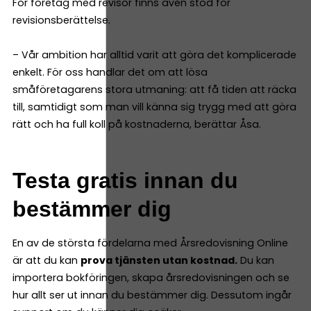
För företag med revisor finns även stöd för
revisionsberättelse.
– Vår ambition har alltid varit att göra det komplicerade
enkelt. För oss handlar det om att lösa
småföretagarens stora utmaning: att få tiden att räcka
till, samtidigt som man vill känna sig trygg med att göra
rätt och ha full koll på kostnaderna, berättar Åsa.
Testa gratis innan du
bestämmer dig
En av de största fördelarna med Årsredovisning Online
är att du kan
prova tjänsten utan kostnad.
Du kan
importera bokföringen, skapa årsredovisningen och se
hur allt ser ut innan du bestämmer dig. Dessutom ingår