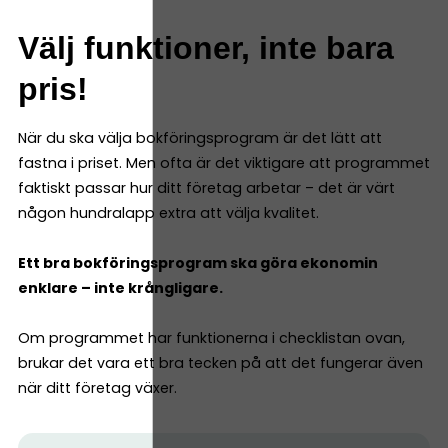
Välj funktioner, inte bara
pris!
När du ska välja bokföringsprogram är det lätt att
fastna i priset. Men ofta är det viktigare att programmet
faktiskt passar hur ditt företag arbetar – det är värt
någon hundralapp extra att välja kvalitet.
Ett bra bokföringsprogram ska göra ekonomin
enklare – inte krångligare.
Om programmet har funktionerna i checklistan ovan,
brukar det vara ett bra tecken på att det fungerar även
när ditt företag växer.