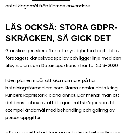
antal klagomål från Klarnas användare.
LÄS OCKSÅ: STORA GDPR-
SKRÄCKEN, SÅ GICK DET
Granskningen sker efter att myndigheten tagit del av
företagets dataskyddspolicy och ligger linje med den
tillsynsplan som Datainspektionen har för 2019–2020.
I den planen ingår att kika närmare på hur
betalningsförmedlare som Klarna samlar data kring
kunders köphistorik, bland annat. Där menar man att
det finns behov av att klargöra rättsfrågor som till
exempel ändamål med behandling och gallring av
personuppgifter.
– Klarna är ett stort företag och deras behandling rör