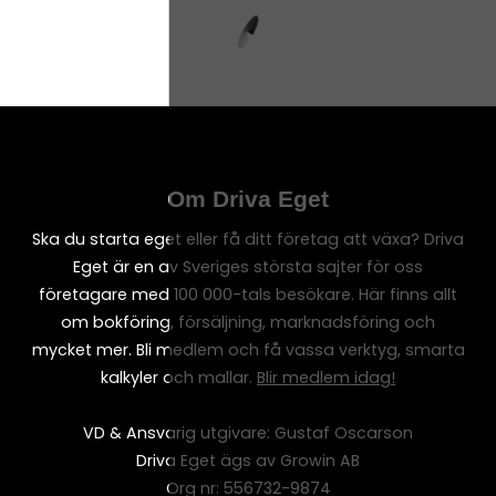
Om Driva Eget
Ska du starta eget eller få ditt företag att växa? Driva
Eget är en av Sveriges största sajter för oss
företagare med 100 000-tals besökare. Här finns allt
om bokföring, försäljning, marknadsföring och
mycket mer. Bli medlem och få vassa verktyg, smarta
kalkyler och mallar.
Blir medlem idag!
VD & Ansvarig utgivare: Gustaf Oscarson
Driva Eget ägs av Growin AB
Org nr: 556732-9874