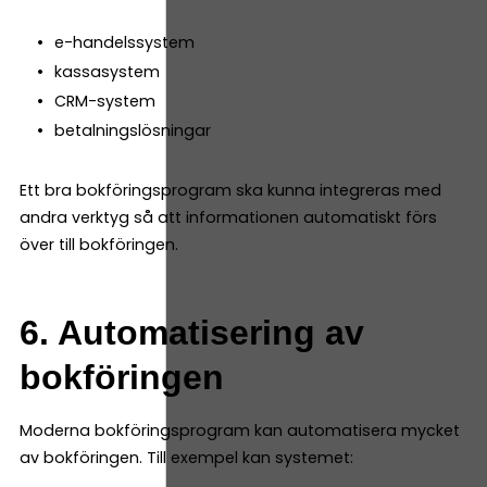
e-handelssystem
kassasystem
CRM-system
betalningslösningar
Ett bra bokföringsprogram ska kunna integreras med
andra verktyg så att informationen automatiskt förs
över till bokföringen.
6. Automatisering av
bokföringen
Moderna bokföringsprogram kan automatisera mycket
av bokföringen. Till exempel kan systemet: