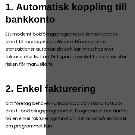
1. Automatisk koppling till
bankkonto
Ett modernt bokföringsprogram ska kunna kopplas
direkt till företagets bankkonto. Då importeras
transaktioner automatiskt och kan matchas mot
fakturor eller kvitton. Det sparar mycket tid och minskar
risken för manuella fel.
2. Enkel fakturering
Ditt företag behöver kunna skapa och skicka fakturor
direkt i bokföringsprogrammet. Programmet bör därför
ha en enkel faktureringsfunktion. Det är också en fördel
om programmet kan: