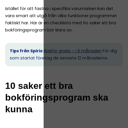
Istället för att fastna i specifika varumärken kan det
vara smart att utgå från vilka funktioner programmet
faktiskt har. Här är en checklista med tio saker ett bra
bokföringsprogram bör klara av.
Tips från Spiris:
Bokför gratis – i 6 månader!
För dig
som startat företag de senaste 12 månaderna.
10 saker ett bra
bokföringsprogram ska
kunna