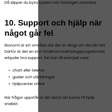
Då slipper du byta system när företaget utvecklas.
10. Support och hjälp när
något går fel
Ekonomi är ett område där det är viktigt att det blir rätt.
Därför är det en stor fördel om bokföringsprogrammet
erbjuder bra support. Det kan till exempel vara:
chatt eller telefon
guider och utbildningar
hjälpcenter online
När frågor uppstår är det skönt att kunna få hjälp
snabbt.