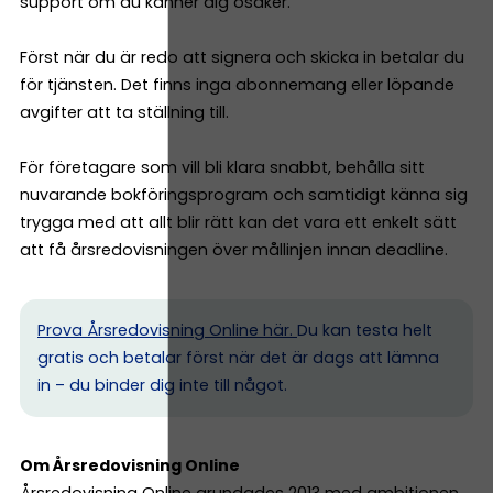
support om du känner dig osäker.
Först när du är redo att signera och skicka in betalar du
för tjänsten. Det finns inga abonnemang eller löpande
avgifter att ta ställning till.
För företagare som vill bli klara snabbt, behålla sitt
nuvarande bokföringsprogram och samtidigt känna sig
trygga med att allt blir rätt kan det vara ett enkelt sätt
att få årsredovisningen över mållinjen innan deadline.
Prova Årsredovisning Online här.
Du kan testa helt
gratis och betalar först när det är dags att lämna
in – du binder dig inte till något.
Om Årsredovisning Online
Årsredovisning Online grundades 2013 med ambitionen