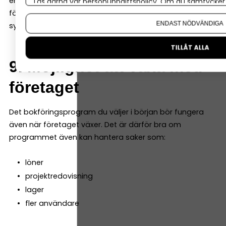
enkelt att dela bokföringen. Många system låter både
Läs gärna vår
personuppgiftspolicy
. Om du samtycker t
företagaren och redovisningskonsulten arbeta i samma
Om du vill ändra ditt val i efterhand hittar du den möjl
ENDAST NÖDVÄNDIGA
system samtidigt.
TILLÅT ALLA
9. Möjlighet att växa med
företaget
Det bokföringsprogram du väljer i början bör fungera
även när företaget växer. Det är därför bra om
programmet även kan hantera saker som:
löner
projektredovisning
lager
fler användare