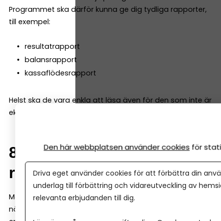
Programmet ska därför kunna ge dig tydliga rapporter,
till exempel:
resultatrapport
balansrapport
kassaflödesrapport
Helst ska de vara enkla att läsa även för den som inte är
ekonom.
Den här webbplatsen använder cookies
för sta
8. Samarbete med
redovisningskonsult
Driva eget använder cookies för att förbättra din anvä
underlag till förbättring och vidareutveckling av hems
Många företag väljer att anlita en redovisningskonsult
relevanta erbjudanden till dig.
när de växer. Då är det viktigt att programmet gör det