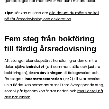
ganska logisk när man bryter ner den i mindre delar.
Tips:
Här kan du läsa om
alla datum du måste ha koll
på för årsredovisning och deklaration
.
Fem steg från bokföring
till färdig årsredovisning
Att stänga räkenskapsåret handlar i grunden om tre
delar: själva
bokslutet
(att sammanställa och justera
bokföringen),
årsredovisningen
till Bolagsverket och
företagets
inkomstdeklaration
(INK2) till Skatteverket.
Hela flödet kan sammanfattas i fem övergripande steg,
som vi går igenom kortfattat nedan och
mer i detalj på
den här länken
.