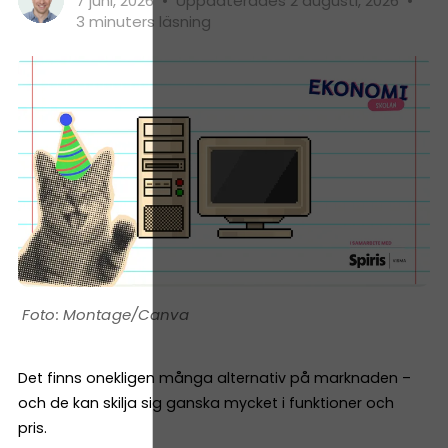
7 juni, 2026
•
Uppdaterades 2 augusti, 2026
•
3 minuters läsning
Montage/Canva
Det finns onekligen många alternativ på marknaden –
och de kan skilja sig ganska mycket i funktioner och
pris.