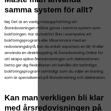
samma system för allt?
Nej. Det är en vanlig missuppfattning att
årsredovisningen måste göras i samma system som
bokföringen. Har du bokfört året i exempelvis ett
bokföringsprogram eller tillsammans med en
redovisningsbyrå, kan du enkelt exportera en SIE-fil eller
använda en direktkoppling till Årsredovisning Online för
att skapa själva årsredovisningen och deklarationen.
Detta ger dig flexibiliteten att behålla ditt befintliga
bokföringsprogram samtidigt som du väljer en lösning
som är specialiserad på årsredovisning och deklaration.
Kan man verkligen bli klar
med årsredovisningen på