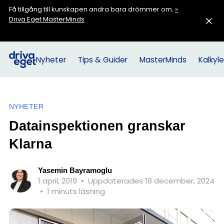
Få tillgång till kunskapen andra bara drömmer om.
»
Driva Eget MasterMinds
Nyheter
Tips & Guider
MasterMinds
Kalkyle
NYHETER
Datainspektionen granskar
Klarna
Yasemin Bayramoglu
1 april, 2019
•
Uppdaterades 18 december, 2024
•
1 minuts läsning