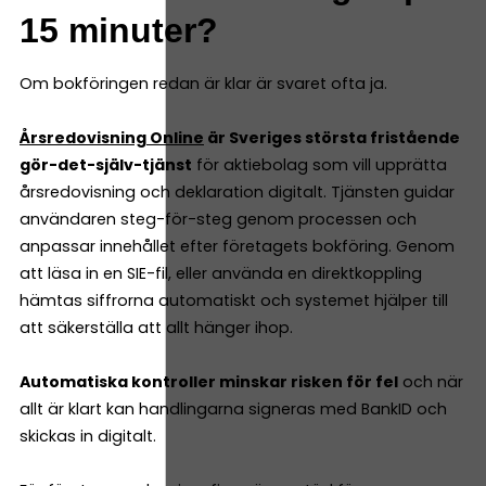
15 minuter?
Om bokföringen redan är klar är svaret ofta ja.
Årsredovisning Online
är Sveriges största fristående
gör-det-själv-tjänst
för aktiebolag som vill upprätta
årsredovisning och deklaration digitalt. Tjänsten guidar
användaren steg-för-steg genom processen och
anpassar innehållet efter företagets bokföring. Genom
att läsa in en SIE-fil, eller använda en direktkoppling
hämtas siffrorna automatiskt och systemet hjälper till
att säkerställa att allt hänger ihop.
Automatiska kontroller minskar risken för fel
och när
allt är klart kan handlingarna signeras med BankID och
skickas in digitalt.