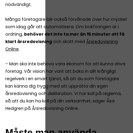
nödvändigt.
Många företagare blir också förvånade över hur mycket
som idag går att automatisera. Om bokföringen är i
ordning,
behöver det inte ta mer än 15 minuter att få
klart årsredovisning
och skatt med
Årsredovisning
Online
.
– Man ska inte behöva vara ekonom för att kunna driva
företag. Vår vision har varit att baka in allt krångligt
regelverk i en smart tjänst, så att du som företagare
kan känna dig trygg med att upprätta din egen
årsredovisning och deklaration. Vi har koll på reglerna,
så att du kan ha koll på din verksamhet, säger Åsa
Hedgren på Årsredovisning Online.
Måste man använda