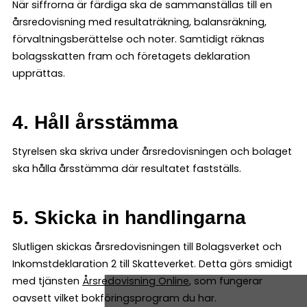
När siffrorna är färdiga ska de sammanställas till en
årsredovisning med resultaträkning, balansräkning,
förvaltningsberättelse och noter. Samtidigt räknas
bolagsskatten fram och företagets deklaration
upprättas.
4. Håll årsstämma
Styrelsen ska skriva under årsredovisningen och bolaget
ska hålla årsstämma där resultatet fastställs.
5. Skicka in handlingarna
Slutligen skickas årsredovisningen till Bolagsverket och
Inkomstdeklaration 2 till Skatteverket. Detta görs smidigt
med tjänsten
Årsredovisning Online
, som fungerar
oavsett vilket bokföringsprogram du har.