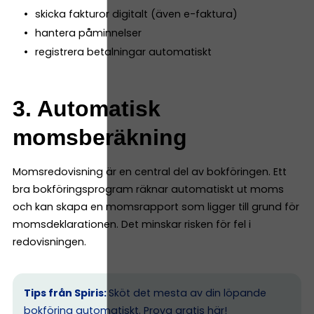
skicka fakturor digitalt (även e-faktura)
hantera påminnelser
registrera betalningar automatiskt
3. Automatisk
momsberäkning
Momsredovisning är en central del av bokföringen. Ett
bra bokföringsprogram räknar automatiskt ut moms
och kan skapa en momsrapport som ligger till grund för
momsdeklarationen. Det minskar risken för fel i
redovisningen.
Tips från Spiris:
Sköt det mesta av din löpande
bokföring automatiskt.
Prova gratis här!