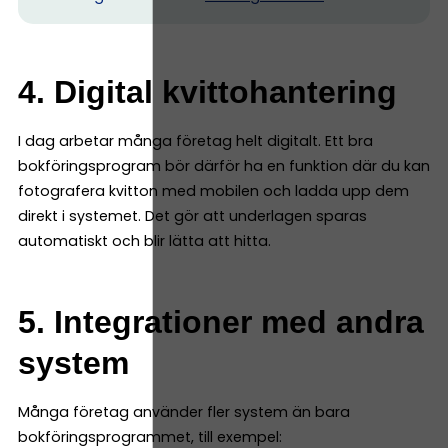
4. Digital kvittohantering
I dag arbetar många företag helt digitalt. Ett bra
bokföringsprogram bör därför ha en funktion där du kan
fotografera kvitton med mobilen och ladda upp dem
direkt i systemet. Det gör att underlagen sparas
automatiskt och blir lätta att hitta.
5. Integrationer med andra
system
Många företag använder fler system än bara
bokföringsprogrammet, till exempel: