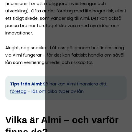
finansiärer för att möjliggöra investeringar och
utveckling). Ofta är det företag med lite högre risk, eller i
ett tidigt skede, som vänder sig till Almi. Det kan också
passa bra när företaget ska växa med nya idéer och
innovationer.
Alright, nog snackat. Låt oss gå igenom hur finansiering
via Almi fungerar – för det kan faktiskt handla om såväl
lån som verifieringsmedel och riskkapital.
Tips från Almi:
Så här kan Almi finansiera ditt
företag
– läs om olika typer av lån
Vilka är Almi – och varför
finns de?