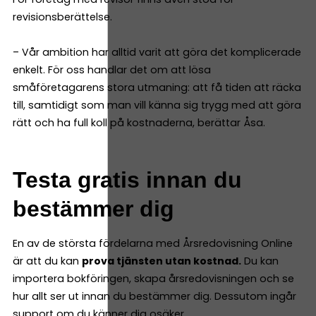
revisionsberättelse.
– Vår ambition har alltid varit att göra det komplicerade
enkelt. För oss handlar det om att lösa
småföretagarens stora utmaning: att få tiden att räcka
till, samtidigt som man vill känna sig trygg med att göra
rätt och ha full koll på kostnaderna, berättar Åsa.
Testa gratis innan du
bestämmer dig
En av de största fördelarna med Årsredovisning Online
är att du kan
prova tjänsten utan kostnad.
Du kan
importera bokföringen, skapa årsredovisningen och se
hur allt ser ut innan du bestämmer dig. Dessutom ingår
support om du känner dig osäker.