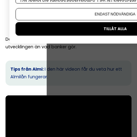
Läs gärna vår
personuppgiftspolicy
. Om du samtycker t
marknad
Om du vill ändra ditt val i efterhand hittar du den möjl
tillväxtmöjligheter
ENDAST NÖDVÄNDIGA
entreprenörens erfarenhet
TILLÅT ALLA
Det gör att Almi ofta kan finansiera företag tidigare i
utvecklingen än vad banker gör.
Tips från Almi:
I den här videon får du veta hur ett
Almilån fungerar.