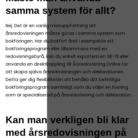
samma system för allt?
Nej. Det är en vanlig missuppfattning att
årsredovisningen måste göras i samma system som
bokföringen. Har du bokfört året i exempelvis ett
bokföringsprogram eller tillsammans med en
redovisningsbyrå, kan du enkelt exportera en SIE-fil eller
använda en direktkoppling till Årsredovisning Online för
att skapa själva årsredovisningen och deklarationen.
Detta ger dig flexibiliteten att behålla ditt befintliga
bokföringsprogram samtidigt som du väljer en lösning
som är specialiserad på årsredovisning och deklaration.
Kan man verkligen bli klar
med årsredovisningen på