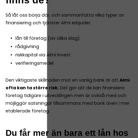
Så låt oss börja där, och sammanfatta vilka typer av
finansiering och tjänster Almi erbjuder:
lån till företag (av olika slag)
rådgivning
riskkapital via Almi Invest
verifieringsmedel
Den viktigaste skillnaden mot en vanlig bank är att
Almi
ofta kan ta större risk.
Det gör att de kan finansiera
företag tidigare i utvecklingen men är också med och
möjliggör satsningar tillsammans med bank även i mer
etablerade företag.
Du får mer än bara ett lån hos