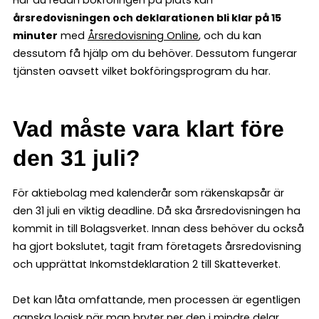
årsredovisningen och deklarationen bli klar på 15
minuter
med
Årsredovisning Online
, och du kan
dessutom få hjälp om du behöver. Dessutom fungerar
tjänsten oavsett vilket bokföringsprogram du har.
Vad måste vara klart före
den 31 juli?
För aktiebolag med kalenderår som räkenskapsår är
den 31 juli en viktig deadline. Då ska årsredovisningen ha
kommit in till Bolagsverket. Innan dess behöver du också
ha gjort bokslutet, tagit fram företagets årsredovisning
och upprättat Inkomstdeklaration 2 till Skatteverket.
Det kan låta omfattande, men processen är egentligen
ganska logisk när man bryter ner den i mindre delar.