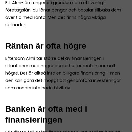
Ett Almi-lån fungerar i grunden som ett vanligt
företagslån: du lånar pengar och betalar tillbaka dem
över tid med ränta. Men det finns några viktiga
skillnader.
Räntan är ofta högre
Eftersom Almi tar större del av finansieringen i
situationer med högre osäkerhet är räntan normalt
högre. Det är alltså inte en billigare finansiering – men
den kan göra det möjligt att genomföra investeringar
som annars inte hade blivit av.
Banken är ofta med i
finansieringen