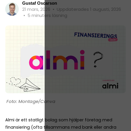
Gustaf Oscarson
21 mars, 2026
•
Uppdaterades 1 augusti, 2026
•
5 minuters läsning
Montage/Canva
Almi är ett statligt bolag som hjälper företag med
finansiering (ofta tillsammans med bank eller andra