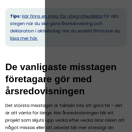
Tips:
Här finns en steg-för-steg-checklista
för alla
stegen när du ska göra årsredovisning och
deklaration i aktiebolag. Har du enskild firma kan du
l
äsa mer här.
De vanligaste misstagen
företagare gör med
årsredovisningen
Det största misstaget är faktiskt inte att göra fel – det
är att vänta för länge. När årsredovisningen blir ett
projekt som skjuts upp vecka efter vecka ökar risken att
något missas eller att arbetet blir mer stressigt än