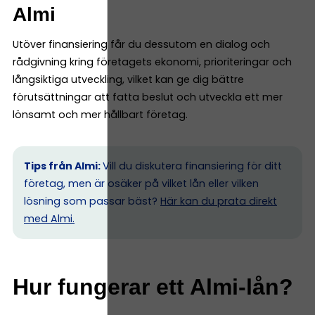
Almi
Utöver finansiering får du dessutom en dialog och
rådgivning kring företagets ekonomi, prioriteringar och
långsiktiga utveckling, vilket kan ge dig bättre
förutsättningar att fatta beslut och utveckla ett mer
lönsamt och mer hållbart företag.
Tips från Almi:
Vill du diskutera finansiering för ditt
företag, men är osäker på vilket lån eller vilken
lösning som passar bäst?
Här kan du prata direkt
med Almi.
Hur fungerar ett Almi-lån?