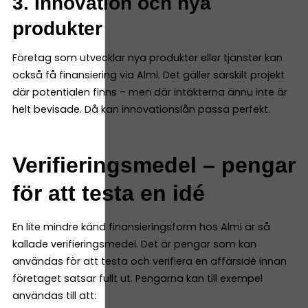
3. Innovation och nya
produkter
Företag som utvecklar nya produkter eller tjänster kan
också få finansiering via Almi. Det gäller särskilt projekt
där potentialen finns – men där intäkterna ännu inte är
helt bevisade. Då kan innovationslån passa perfekt.
Verifieringsmedel – pengar
för att testa en idé
En lite mindre känd finansieringsform hos Almi är så
kallade verifieringsmedel. Det är pengar som kan
användas för att testa och verifiera en affärsidé innan
företaget satsar fullt ut. Pengarna kan till exempel
användas till att: