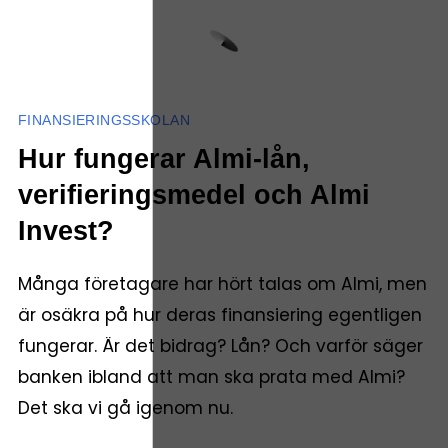
FINANSIERINGSSKOLAN
Hur fungerar Almi-lån,
verifieringsmedel och Almi
Invest?
Många företagare har hört talas om Almi, men
är osäkra på hur deras finansiering egentligen
fungerar. Är det bidrag? Lån? Och varför säger
banken ibland att man ska prata med Almi?
Det ska vi gå igenom nu.