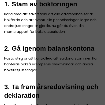
1. Stäm av bokföringen
Börja med att säkerställa att alla affärshändelser är
bokförda och att eventuella periodiseringar, lager och
andra justeringar är gjorda. Nu gör du även din
momsrapport för bokslutsperioden.
2. Gå igenom balanskontona
Nästa steg är att kontrollera att saldona stämmer. Här
hanteras också exempelvis avskrivningar och andra
bokslutsjusteringar.
3. Ta fram årsredovisning och
deklaration