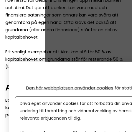
I de flesta fall delas finansieringen upp mellan banken
och Almi. Det gör att banken kan vara med och
finansiera satsningar som annars kan vara svåra att
genomföra på egen hand. Ofta krävs det också att
grundarna (eller andra finansiärer) står för en del av
kapitalbehovet.
Ett vanligt exempel är att Almi kan stå för 50 % av
kapitalbehovet om grundarna står för resterande 50 %
(banken måste således inte vara med).
Affärsidén väger tungt
Den här webbplatsen använder cookies
för sta
Banker tittar ofta mycket på historiska siffror. Almi
Driva eget använder cookies för att förbättra din anvä
lägger däremot ofta lika stor vikt vid företagets
underlag till förbättring och vidareutveckling av hems
potential. De tittar till exempel på:
relevanta erbjudanden till dig.
affärsmodell