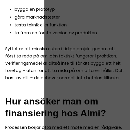
bygga en prototyp
göra marknadstester
testa teknik eller funktion
ta fram en första version av produkten
Syftet är att minska risken i tidiga projekt genom att
först ta reda på om idén faktiskt fungerar i praktiken.
Verifieringsmedel är alltså inte till för att bygga ett helt
företag – utan för att ta reda på om affären håller. Och
bäst av allt – de behöver normalt inte betalas tillbaka.
Hur ansöker man om
finansiering hos Almi?
Processen börjar ofta med ett möte med en rådgivare.