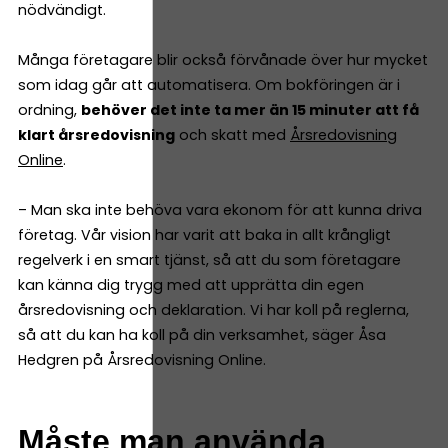
nödvändigt.
Många företagare blir också förvånade över hur mycket
som idag går att automatisera. Om bokföringen är i
ordning,
behöver det inte ta mer än 15 minuter att få
klart årsredovisning
och skatt med
Årsredovisning
Online
.
– Man ska inte behöva vara ekonom för att kunna driva
företag. Vår vision har varit att baka in allt krångligt
regelverk i en smart tjänst, så att du som företagare
kan känna dig trygg med att upprätta din egen
årsredovisning och deklaration. Vi har koll på reglerna,
så att du kan ha koll på din verksamhet, säger Åsa
Hedgren på Årsredovisning Online.
Måste man använda