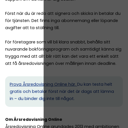
Först när du är redo att signera och skicka in betalar du
för tjänsten. Det finns inga abonnemang eller löpande
avgifter att ta ställning till.
För företagare som vill bli klara snabbt, behålla sitt
nuvarande bokföringsprogram och samtidigt känna sig
trygga med att allt blir rätt kan det vara ett enkelt sätt
att få årsredovisningen över mållinjen innan deadline.
Prova Årsredovisning Online här.
Du kan testa helt
gratis och betalar först när det är dags att lämna
in – du binder dig inte till något.
Om Årsredovisning Online
Årsredovisning Online grundades 2013 med ambitionen