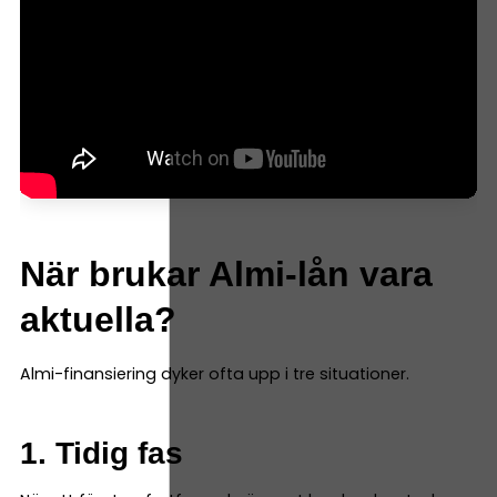
När brukar Almi-lån vara
aktuella?
Almi-finansiering dyker ofta upp i tre situationer.
1. Tidig fas