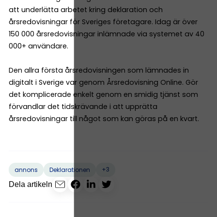
att underlätta arbetet kring deklaration och
årsredovisningar för Sveriges företagare. Idag är över
150 000 årsredovisningar inlämnade via systemet av 40
000+ användare.
Den allra första årsredovisningen som lämnades in
digitalt i Sverige var genom Årsredovisning Online. Gör
det komplicerade enkelt genom en smidig tjänst som
förvandlar det tidskrävande i att upprätta
årsredovisningar till något som kan göras på en kvart.
+3
annons
Deklarationen
Dela artikeln