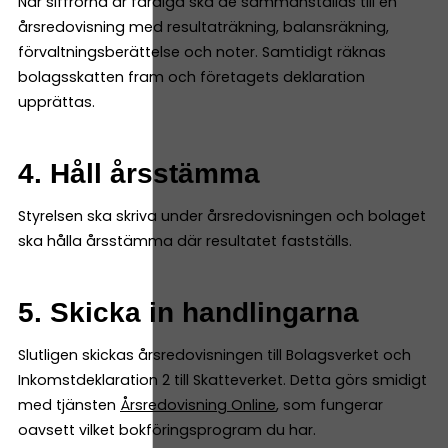
När siffrorna är färdiga ska de sammanställas till en
årsredovisning med resultaträkning, balansräkning,
förvaltningsberättelse och noter. Samtidigt räknas
bolagsskatten fram och företagets deklaration
upprättas.
4. Håll årsstämma
Styrelsen ska skriva under årsredovisningen och bolaget
ska hålla årsstämma där resultatet fastställs.
5. Skicka in handlingarna
Slutligen skickas årsredovisningen till Bolagsverket och
Inkomstdeklaration 2 till Skatteverket. Detta görs smidigt
med tjänsten
Årsredovisning Online
, som fungerar
oavsett vilket bokföringsprogram du har.