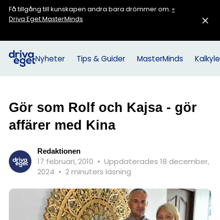
Få tillgång till kunskapen andra bara drömmer om.
»
Driva Eget MasterMinds
Nyheter
Tips & Guider
MasterMinds
Kalkyle
Gör som Rolf och Kajsa - gör
affärer med Kina
Redaktionen
17 februari, 2010
•
Uppdaterades 18 december,
2024
•
2 minuters läsning