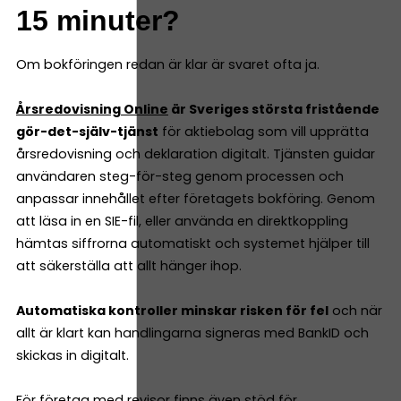
15 minuter?
Om bokföringen redan är klar är svaret ofta ja.
Årsredovisning Online
är Sveriges största fristående
gör-det-själv-tjänst
för aktiebolag som vill upprätta
årsredovisning och deklaration digitalt. Tjänsten guidar
användaren steg-för-steg genom processen och
anpassar innehållet efter företagets bokföring. Genom
att läsa in en SIE-fil, eller använda en direktkoppling
hämtas siffrorna automatiskt och systemet hjälper till
att säkerställa att allt hänger ihop.
Automatiska kontroller minskar risken för fel
och när
allt är klart kan handlingarna signeras med BankID och
skickas in digitalt.
För företag med revisor finns även stöd för