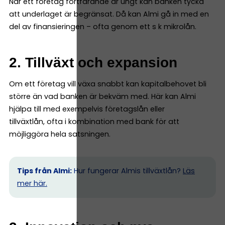
När ett företag fortfarande är ungt kan banken tycka
att underlaget är begränsat. Då kan Almi gå in med en
del av finansieringen – ofta genom ett s k mikrolån.
2. Tillväxt och expansion
Om ett företag vill växa snabbt kan kapitalbehovet bli
större än vad banken är bekväm med. Här kan Almi
hjälpa till med exempelvis företagslån eller
tillväxtlån, ofta i kombination med bank för att
möjliggöra hela satsningen.
Tips från Almi:
Hur fungerar Almis tillväxtlån?
Läs
mer här.