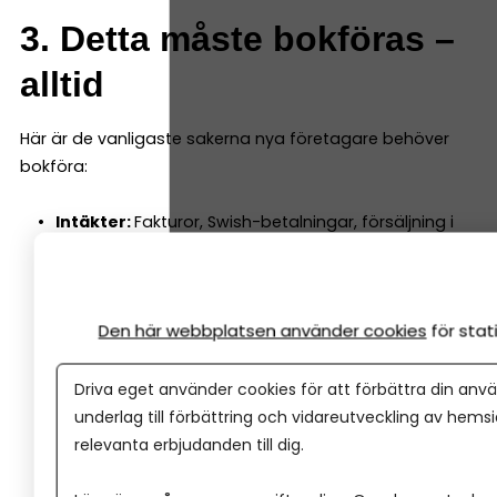
3. Detta måste bokföras –
alltid
Här är de vanligaste sakerna nya företagare behöver
bokföra:
Intäkter:
Fakturor, Swish-betalningar, försäljning i
butik eller online.
Kostnader:
Inköp, abonnemang, hyror, program.
Skatter och avgifter:
Moms, preliminärskatt,
Den här webbplatsen använder cookies
för sta
arbetsgivaravgifter.
Lön:
Utbetalad lön från aktiebolag.
Driva eget använder cookies för att förbättra din anvä
Eget uttag / egen insättning:
I enskild firma.
underlag till förbättring och vidareutveckling av hems
Tillgångar:
Maskiner, datorer, inventarier.
relevanta erbjudanden till dig.
Kvittounderlag:
Alla kvitton måste sparas enligt
lag.