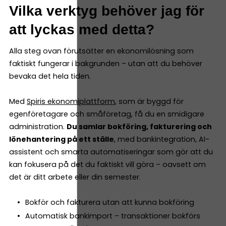
Vilka verktyg behöver jag för
att lyckas med detta?
Alla steg ovan förutsätter en ekonomilösning som
faktiskt fungerar i bakgrunden – utan att du behöver
bevaka det hela tiden.
Med
Spiris ekonomiplattform
, som är byggd för
egenföretagare och småföretag, få du en smidigare
administration.
Du samlar bokföring, fakturering och
lönehantering på ett ställe
, med bankintegration, AI-
assistent och smarta automatiseringar som gör att du
kan fokusera på det du faktiskt vill göra – oavsett om
det är ditt arbete eller din semester.
Bokför och fakturera utan att kunna bokföring
Automatisk bankimport – transaktioner bokförs