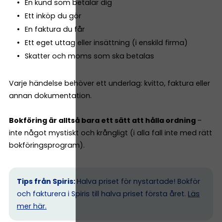
En kund som betalar dig
Ett inköp du gör
En faktura du får
Ett eget uttag eller insättning (i enskild firma)
Skatter och moms som ska betalas
Varje händelse behöver ett underlag: kvitto, faktura eller
annan dokumentation.
Bokföring är alltså bara ett sätt att hålla ordning
–
inte något mystiskt och krångligt (i alla fall inte med rätt
bokföringsprogram).
Tips från Spiris:
Halva priset för nystartade! Bokför
och fakturera i Spiris till halva priset första året.
Läs
mer här.