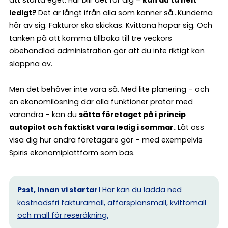
ledigt?
Det är långt ifrån alla som känner så…Kunderna
hör av sig. Fakturor ska skickas. Kvittona hopar sig. Och
tanken på att komma tillbaka till tre veckors
obehandlad administration gör att du inte riktigt kan
slappna av.
Men det behöver inte vara så. Med lite planering – och
en ekonomilösning där alla funktioner pratar med
varandra – kan du
sätta företaget på i princip
autopilot och faktiskt vara ledig i sommar.
Låt oss
visa dig hur andra företagare gör – med exempelvis
Spiris ekonomiplattform
som bas.
Psst, innan vi startar!
Här kan du
ladda ned
kostnadsfri fakturamall, affärsplansmall, kvittomall
och mall för reseräkning.