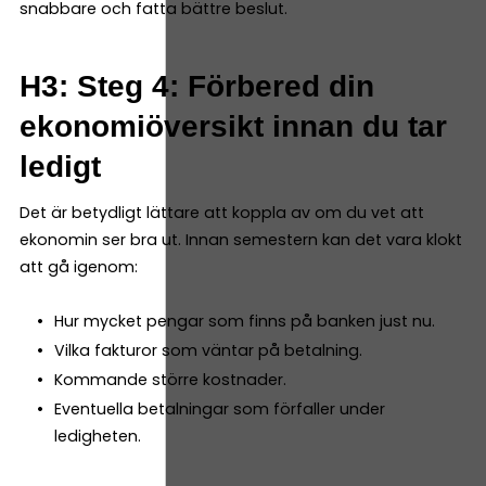
snabbare och fatta bättre beslut.
H3: Steg 4: Förbered din
ekonomiöversikt innan du tar
ledigt
Det är betydligt lättare att koppla av om du vet att
ekonomin ser bra ut. Innan semestern kan det vara klokt
att gå igenom:
Hur mycket pengar som finns på banken just nu.
Vilka fakturor som väntar på betalning.
Kommande större kostnader.
Eventuella betalningar som förfaller under
ledigheten.