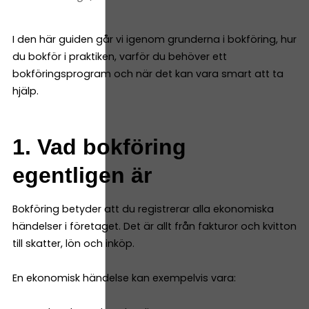
I den här guiden går vi igenom grunderna i bokföring, hur
du bokför i praktiken, varför du behöver ett
bokföringsprogram och när det kan vara smart att ta
hjälp.
1. Vad bokföring
egentligen är
Bokföring betyder att du registrerar alla ekonomiska
händelser i företaget. Det är allt från fakturor och kvitton
till skatter, lön och inköp.
En ekonomisk händelse kan exempelvis vara: