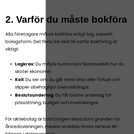
2. Varför du måste bokföra
Alla företagare måste bokföra enligt lag, oavsett
bolagsform. Det finns tre skäl till varför bokföring är
viktigt:
Lagkrav:
Du måste kunna visa Skatteverket hur du
sköter ekonomin.
Koll:
Du ser om du går med vinst eller förlust och
slipper obehagliga överraskningar.
Beslutsunderlag:
Du får bättre underlag för
prissättning, budget och investeringar.
För aktiebolag är bokföringen dessutom grunden för
årsredovisningen, medan enskilda firmor lämnar NE-
bilagan i deklarationen.