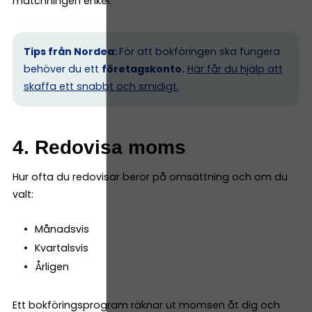
matchningen enkel.
Tips från Nordea:
För att bokföringen ska fungera
behöver du ett
företagskonto.
Här får du hjälp att
skaffa ett snabbt och smidigt.
4. Redovisa moms
Hur ofta du redovisar beror på omsättning och om du
valt:
Månadsvis
Kvartalsvis
Årligen
Ett bokföringsprogram räknar ut momsen åt dig och