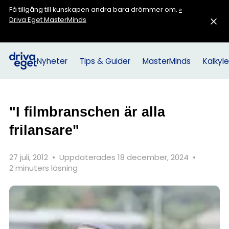
Få tillgång till kunskapen andra bara drömmer om.
»
Driva Eget MasterMinds
Nyheter
Tips & Guider
MasterMinds
Kalkyle
"I filmbranschen är alla
frilansare"
27 juli, 2012
•
Uppdaterades 18 december, 2024
•
2 minuters läsning