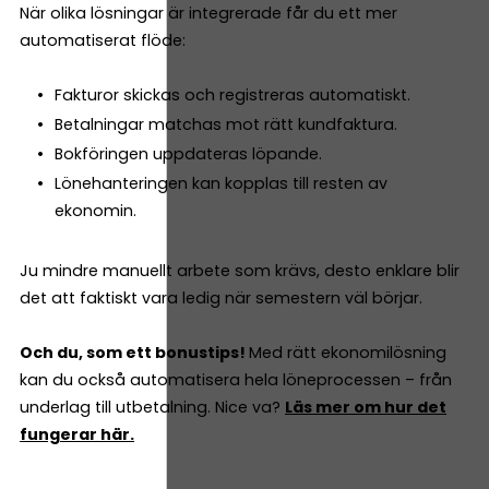
När olika lösningar är integrerade får du ett mer
automatiserat flöde:
Fakturor skickas och registreras automatiskt.
Betalningar matchas mot rätt kundfaktura.
Bokföringen uppdateras löpande.
Lönehanteringen kan kopplas till resten av
ekonomin.
Ju mindre manuellt arbete som krävs, desto enklare blir
det att faktiskt vara ledig när semestern väl börjar.
Och du, som ett bonustips!
Med rätt ekonomilösning
kan du också automatisera hela löneprocessen – från
underlag till utbetalning. Nice va?
Läs mer om hur det
fungerar här.