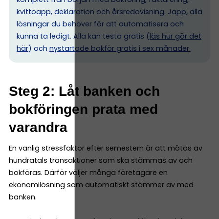
kvittoapp, deklaration och årsredovisning. Japp, alla
lösningar du behöver för att automatisera och
kunna ta ledigt. Alla kan testa gratis (
läs hur gör det
här
) och
nystartade bokför gratis i sex månader.
Steg 2: Låt banken och
bokföringen prata med
varandra
En vanlig stressfaktor efter semestern är att mötas av
hundratals transaktioner som ska stämmas av och
bokföras. Därför väljer många företagare en
ekonomilösning som automatiskt stämmer av med
banken.