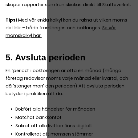
skapar rapporter som kan skickas direkt till Skatteverket.
Tips!
Med vår enkla kalkyl kan du räkna ut vilken moms
det blir – både framlänges och baklänges.
Se vår
momskalkyl här.
5. Avsluta perioden
En “period” i bokföringen är ofta en månad (många
företag redovisar moms varje månad eller kvartal, och
då 'stänger man' den perioden) Att avsluta perioden
betyder i praktiken att du:
Bokfört alla händelser för månaden
Matchat bankkontot
Säkrat att alla kvitton finns digitalt
Kontrollerat att momsen stämmer