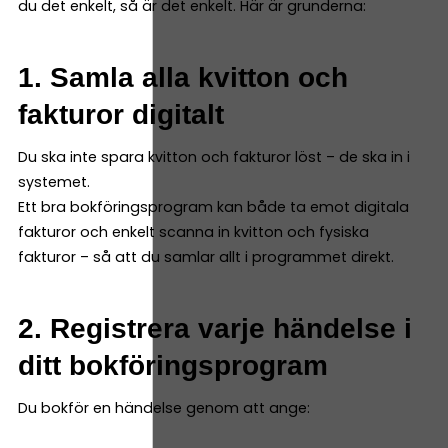
du det enkelt, så är det enkelt. Här är grunderna:
1. Samla alla kvitton och
fakturor digitalt
Du ska inte spara kvitton och fakturor löst – de ska in i
systemet.
Ett bra bokföringsprogram kan både ta emot digitala
fakturor och enkelt scanna in kvitton och fysiska
fakturor – så att du samlar allt i programmet direkt.
2. Registrera varje händelse i
ditt bokföringsprogram
Du bokför en händelse genom att ange: