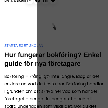
Dela artikeln
STARTA EGET-SKOLAN
Hur fungerar bokföring? Enkel
guide för nya företagare
Bokföring = krångligt? Inte längre, idag är det
enklare än vad de flesta tror. Bokföring handlar
i grunden om att skriva ner vad som händer i
företaget – pengar in, pengar ut – och att
spara underlagen som visar det. Gör du det