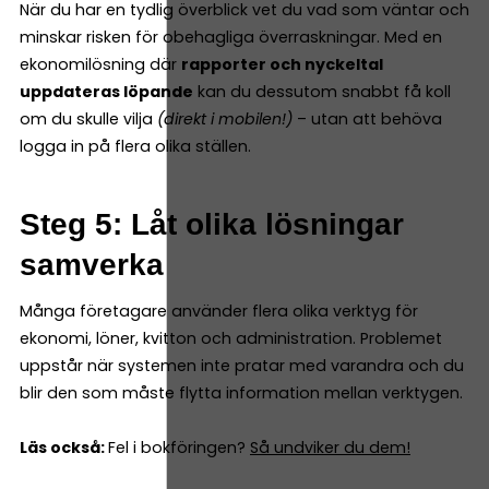
När du har en tydlig överblick vet du vad som väntar och
minskar risken för obehagliga överraskningar. Med en
ekonomilösning där
rapporter och nyckeltal
uppdateras löpande
kan du dessutom snabbt få koll
om du skulle vilja
(direkt i mobilen!)
– utan att behöva
logga in på flera olika ställen.
Steg 5: Låt olika lösningar
samverka
Många företagare använder flera olika verktyg för
ekonomi, löner, kvitton och administration. Problemet
uppstår när systemen inte pratar med varandra och du
blir den som måste flytta information mellan verktygen.
Läs också:
Fel i bokföringen?
Så undviker du dem!