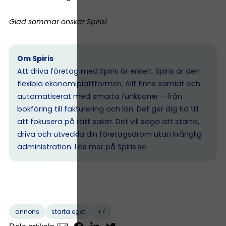
Glad sommar önskar Spiris!
Om Spiris
Att driva företag med Spiris är enkelt. Spiris är den
flexibla ekonomiplattformen. Allt finns samlat och
automatiserat med smarta funktioner – från
bokföring till fakturering och lön. Det ger dig tid till
att fokusera på rätt saker. Det vill säga att starta,
driva och utveckla din företagsdröm utan krånglig
administration. Läs mer på
Spiris.se
.
+7
annons
starta eget