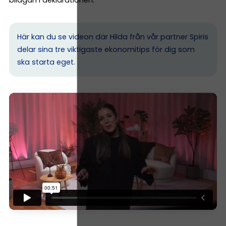
Här kan du se videon där Hilda från vår partner Spiris
delar sina tre viktigaste ekonomitips för dig som
ska starta eget.