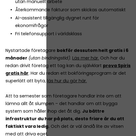
utan manuellt arbete
Återkommande fakturor som skickas automatiskt
AI-assistent tillgänglig dygnet runt för
ekonomifrågor
Fri telefonsupport i världsklass
Nystartade företagare
bokför dessutom helt gratis i 6
månader
(utan bindningstid)
.
Läs mer här.
Och har du
redan drivit företag ett tag kan du självklart
prova Spiris
gratis här
. Har du redan ett bokföringsprogram är det
superlätt att byta,
läs hur du gör här.
Att ta semester som företagare handlar inte om att
lämna allt åt slumpen – det handlar om att bygga
system som håller ihop det åt dig.
Ju bättre
infrastruktur du har på plats, desto friare är du att
faktiskt vara ledig.
Och det är väl ändå lite av vitsen
med att driva eget.