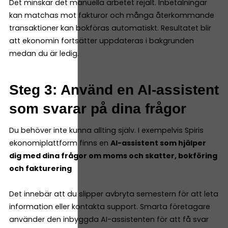
Det minskar det manuella arbetet rejält. Inbetalningar
kan matchas mot fakturor och många återkommande
transaktioner kan bokföras automatiskt. Resultatet blir
att ekonomin fortsätter uppdateras i bakgrunden
medan du är ledig.
Steg 3: Använd en AI-assistent
som svarar på dina frågor
Du behöver inte kunna allting själv. I exempelvis Spiris
ekonomiplattform finns en
AI-assistent som hjälper
dig med dina frågor om moms och skatter, bokföring
och fakturering
Det innebär att du slipper avbryta semestern för att leta
information eller kontakta support. Smarta företagare
använder den inbyggda AI-assistenten för att få svar