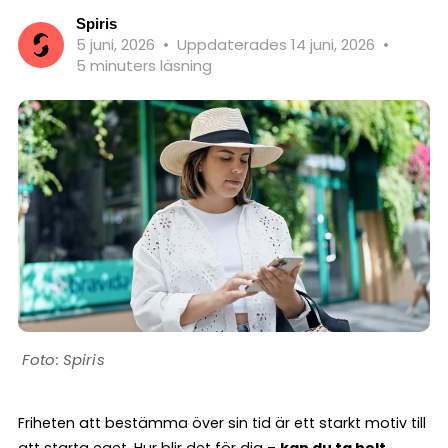
Spiris
5 juni, 2026
•
Uppdaterades 14 juni, 2026
•
5 minuters läsning
Spiris
Friheten att bestämma över sin tid är ett starkt motiv till
att starta eget. Hur blir det för dig –
kan du ta helt