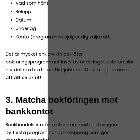
Vad som hänt
Belopp
Datum
Underlag
Konto (programmen hjälper dig välja rätt)
Det är mycket enklare än det låter –
bokföringsprogrammet läser av underlaget och föreslår
hur det ska bokföras. Ditt jobb är oftast att godkänna
att allt se ok ut!
3. Matcha bokföringen mot
bankkontot
Bankhändelser måste stämma med bokföringen.
De flesta program har bankkoppling som gör