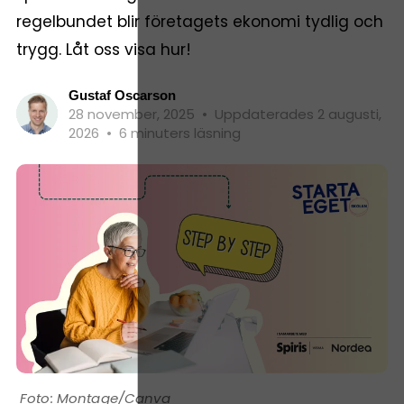
regelbundet blir företagets ekonomi tydlig och
trygg. Låt oss visa hur!
Gustaf Oscarson
28 november, 2025
•
Uppdaterades 2 augusti,
2026
•
6 minuters läsning
Montage/Canva