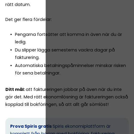
rätt datum.
Det ger flera fördelar:
Pengarna fortsätter att komma in även när du är
ledig.
Du slipper lägga semesterns vackra dagar på
fakturering.
Automatiska betalningspåminnelser minskar risken
för sena betalningar.
Ditt mål:
att faktureringen jobbar på även när du inte
gör det. Med rätt ekonomilösning är faktureringen också
kopplad till bokföringen, så att allt går sömlöst!
Prova Spiris gratis
Spiris ekonomiplattform är
komplett från början med bokföring, fakturering,