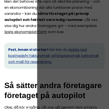
Men det behöver inte vara så. Med lite planering – och
en ekonomilösning där alla funktioner pratar med
varandra – kan du
sätta företaget på i princip
autopilot och faktiskt vara ledig i sommar.
Låt oss
visa dig hur andra företagare gör – med exempelvis
Spiris ekonomiplattform
som bas.
Psst, innan vi startar!
Här kan du
ladda ned
kostnadsfri fakturamall, affärsplansmall, kvittomall
och mall för reseräkning.
Så sätter andra företagare
företaget på autopilot
Okej, då kör vi igång. Låt oss gå igenom fem smarta