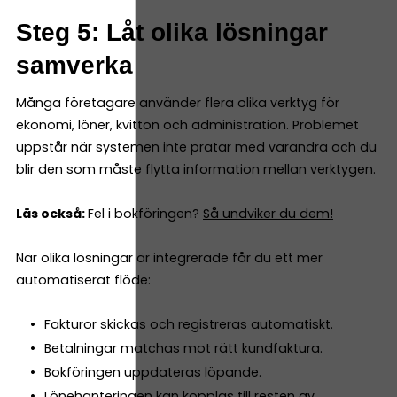
Steg 5: Låt olika lösningar
samverka
Många företagare använder flera olika verktyg för
ekonomi, löner, kvitton och administration. Problemet
uppstår när systemen inte pratar med varandra och du
blir den som måste flytta information mellan verktygen.
Läs också:
Fel i bokföringen?
Så undviker du dem!
När olika lösningar är integrerade får du ett mer
automatiserat flöde:
Fakturor skickas och registreras automatiskt.
Betalningar matchas mot rätt kundfaktura.
Bokföringen uppdateras löpande.
Lönehanteringen kan kopplas till resten av