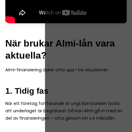
När brukar Almi-lån vara
aktuella?
Almi-finansiering dyker ofta upp i tre situationer.
1. Tidig fas
När ett företag fortfarande är ungt kan banken tycka
att underlaget är begränsat. Då kan Almi gå in med en
del av finansieringen – ofta genom ett s k mikrolån.