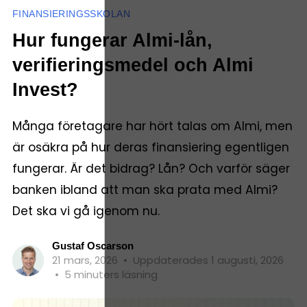
FINANSIERINGSSKOLAN
Hur fungerar Almi-lån,
verifieringsmedel och Almi
Invest?
Många företagare har hört talas om Almi, men
är osäkra på hur deras finansiering egentligen
fungerar. Är det bidrag? Lån? Och varför säger
banken ibland att man ska prata med Almi?
Det ska vi gå igenom nu.
Gustaf Oscarson
21 mars, 2026
•
Uppdaterades 1 augusti, 2026
•
5 minuters läsning