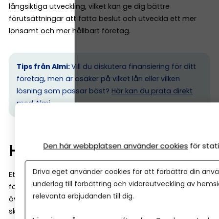
långsiktiga utveckling, vilket kan ge dig bättre
förutsättningar att fatta beslut och utveckla ett mer
lönsamt och mer hållbart företag.
Tips från Almi:
Vill du diskutera finansiering för ditt
företag, men är osäker på vilket lån eller vilken
lösning som passar bäst?
Här kan du prata direkt
med Almi.
Den här webbplatsen använder cookies
för sta
Hur fungerar ett Almi-lån?
Driva eget använder cookies för att förbättra din anvä
Ett Almi-lån fungerar i grunden som ett vanligt
underlag till förbättring och vidareutveckling av hems
företagslån: du lånar pengar och betalar tillbaka dem
relevanta erbjudanden till dig.
över tid med ränta. Men det finns några viktiga
skillnader.