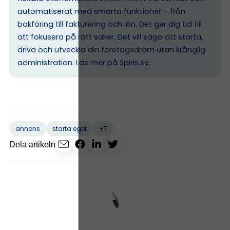
automatiserat med smarta funktioner – från
bokföring till fakturering och lön. Det ger dig tid till
att fokusera på rätt saker. Det vill säga att starta,
driva och utveckla din företagsdröm utan krånglig
administration. Läs mer på
Spiris.se
.
+7
annons
starta eget
Dela artikeln