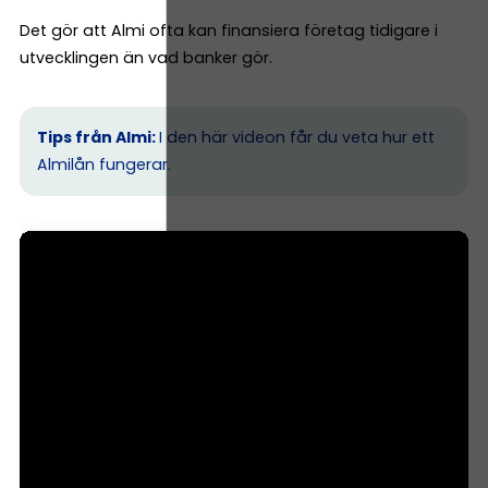
Det gör att Almi ofta kan finansiera företag tidigare i
utvecklingen än vad banker gör.
Tips från Almi:
I den här videon får du veta hur ett
Almilån fungerar.