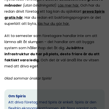
månader
(utan bindningstid)
.
Läs mer här.
Och har du
redan drivit företag ett tag kan du självklart
prova Spiris
gratis här
. Har du redan ett bokföringsprogram är det
superlätt att byta,
läs hur du gör här.
Att ta semester som företagare handlar inte om att
lämna allt åt slumpen – det handlar om att bygga
system som håller ihop det åt dig.
Ju bättre
infrastruktur du har på plats, desto friare är du att
faktiskt vara ledig.
Och det är väl ändå lite av vitsen
med att driva eget.
Glad sommar önskar Spiris!
Om Spiris
Att driva företag med Spiris är enkelt. Spiris är den
flexibla ekonomiplattformen. Allt finns samlat och