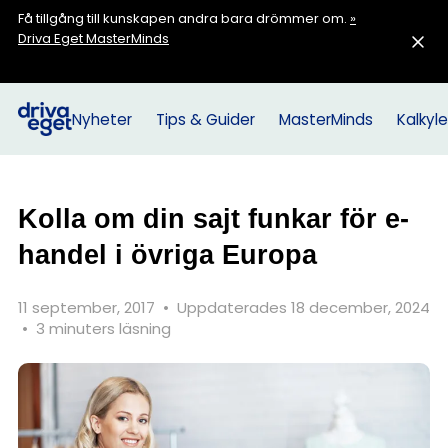
Få tillgång till kunskapen andra bara drömmer om.
»
Driva Eget MasterMinds
Nyheter
Tips & Guider
MasterMinds
Kalkyle
Kolla om din sajt funkar för e-
handel i övriga Europa
11 september, 2017
•
Uppdaterades 18 december, 2024
•
3 minuters läsning