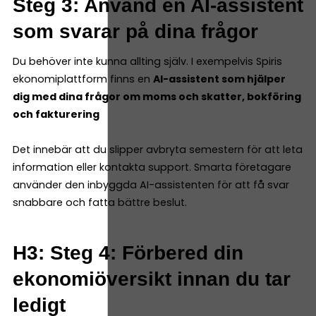
Steg 3: Använd en AI-assistent
som svarar på dina frågor
Du behöver inte kunna allting själv. I exempelvis Spiris
ekonomiplattform finns en
AI-assistent som hjälper
dig med dina frågor om moms och skatter, bokföring
och fakturering
Det innebär att du slipper avbryta semestern för att leta
information eller kontakta support. Smarta företagare
använder den inbyggda AI-assistenten för att få svar
snabbare och fatta bättre beslut.
H3: Steg 4: Förbered din
ekonomiöversikt innan du tar
ledigt