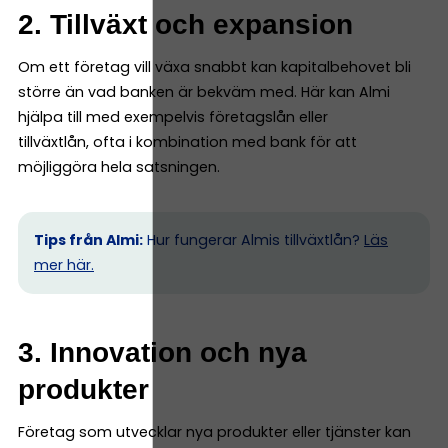
2. Tillväxt och expansion
Om ett företag vill växa snabbt kan kapitalbehovet bli
större än vad banken är bekväm med. Här kan Almi
hjälpa till med exempelvis företagslån eller
tillväxtlån, ofta i kombination med bank för att
möjliggöra hela satsningen.
Tips från Almi:
Hur fungerar Almis tillväxtlån?
Läs
mer här.
3. Innovation och nya
produkter
Företag som utvecklar nya produkter eller tjänster kan