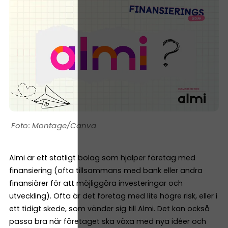
Montage/Canva
Almi är ett statligt bolag som hjälper företag med
finansiering (ofta tillsammans med bank eller andra
finansiärer för att möjliggöra investeringar och
utveckling). Ofta är det företag med lite högre risk, eller i
ett tidigt skede, som vänder sig till Almi. Det kan också
passa bra när företaget ska växa med nya idéer och