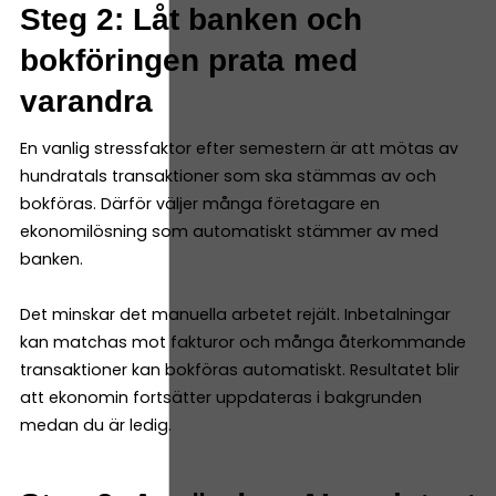
Steg 2: Låt banken och
bokföringen prata med
varandra
En vanlig stressfaktor efter semestern är att mötas av
hundratals transaktioner som ska stämmas av och
bokföras. Därför väljer många företagare en
ekonomilösning som automatiskt stämmer av med
banken.
Det minskar det manuella arbetet rejält. Inbetalningar
kan matchas mot fakturor och många återkommande
transaktioner kan bokföras automatiskt. Resultatet blir
att ekonomin fortsätter uppdateras i bakgrunden
medan du är ledig.