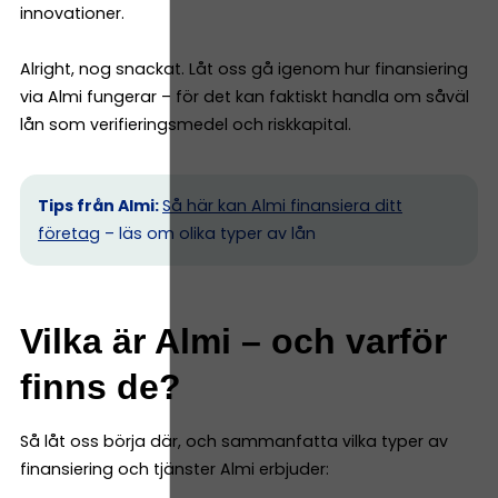
innovationer.
Alright, nog snackat. Låt oss gå igenom hur finansiering
via Almi fungerar – för det kan faktiskt handla om såväl
lån som verifieringsmedel och riskkapital.
Tips från Almi:
Så här kan Almi finansiera ditt
företag
– läs om olika typer av lån
Vilka är Almi – och varför
finns de?
Så låt oss börja där, och sammanfatta vilka typer av
finansiering och tjänster Almi erbjuder: