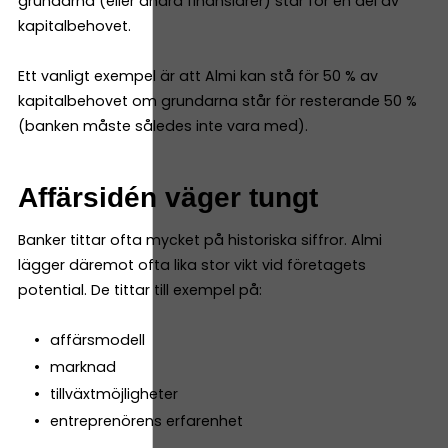
grundarna (eller andra finansiärer) står för en del av
kapitalbehovet.
Ett vanligt exempel är att Almi kan stå för 50 % av
kapitalbehovet om grundarna står för resterande 50 %
(banken måste således inte vara med).
Affärsidén väger tungt
Banker tittar ofta mycket på historiska siffror. Almi
lägger däremot ofta lika stor vikt vid företagets
potential. De tittar till exempel på:
affärsmodell
marknad
tillväxtmöjligheter
entreprenörens erfarenhet