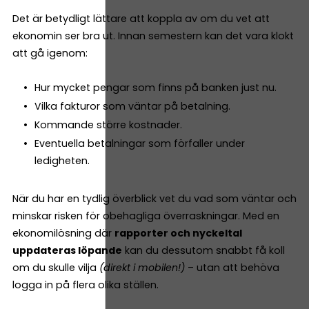
Det är betydligt lättare att koppla av om du vet att
ekonomin ser bra ut. Innan semestern kan det vara klokt
att gå igenom:
Hur mycket pengar som finns på banken just nu.
Vilka fakturor som väntar på betalning.
Kommande större kostnader.
Eventuella betalningar som förfaller under
ledigheten.
När du har en tydlig överblick vet du vad som väntar och
minskar risken för obehagliga överraskningar. Med en
ekonomilösning där
rapporter och nyckeltal
uppdateras löpande
kan du dessutom snabbt få koll
om du skulle vilja
(direkt i mobilen!)
– utan att behöva
logga in på flera olika ställen.