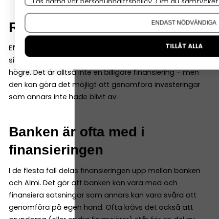
Läs gärna vår
personuppgiftspolicy
. Om du samtycker t
Om du vill ändra ditt val i efterhand hittar du den möjl
ENDAST NÖDVÄNDIGA
Räntan är ofta högre
TILLÅT ALLA
Eftersom Almi tar större del av finansieringen i
situationer med högre osäkerhet är räntan normalt
högre. Det är alltså inte en billigare finansiering – men
den kan göra det möjligt att genomföra investeringar
som annars inte hade blivit av.
Banken är ofta med i
finansieringen
I de flesta fall delas finansieringen upp mellan banken
och Almi. Det gör att banken kan vara med och
finansiera satsningar som annars kan vara svåra att
genomföra på egen hand. Ofta krävs det också att