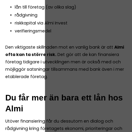
lån till företag (av olika slag)
rådgivning
riskkapital via Almi Invest
verifieringsmedel
Den viktigaste skillnaden mot en vanlig bank är att
Almi
ofta kan ta större risk.
Det gör att de kan finansiera
företag tidigare i utvecklingen men är också med och
möjliggör satsningar tillsammans med bank även i mer
etablerade företag.
Du får mer än bara ett lån hos
Almi
Utöver finansiering får du dessutom en dialog och
rådgivning kring företagets ekonomi, prioriteringar och