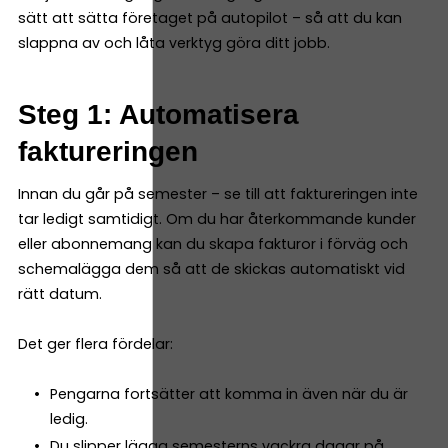
sätt att sätta företaget på autopilot – så att du kan
slappna av och låta verktyg göra ditt jobb.
Steg 1: Automatisera
faktureringen
Innan du går på semester – se till att faktureringen inte
tar ledigt samtidigt. Om du har återkommande kunder
eller abonnemang kan du skapa fakturor i förväg och
schemalägga dem så att de skickas automatiskt vid
rätt datum.
Det ger flera fördelar:
Pengarna fortsätter att komma in även när du är
ledig.
Du slipper lägga semesterns vackra dagar på