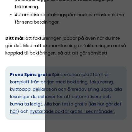
fakturering.
Automatiska betalningspåminnelser minskar risken
för sena betalningar.
Ditt mål:
att faktureringen jobbar på även när du inte
gör det. Med rätt ekonomilösning är faktureringen också
kopplad till bokföringen, så att allt går sömlöst!
Prova Spiris gratis
Spiris ekonomiplattform är
komplett från början med bokföring, fakturering,
kvittoapp, deklaration och årsredovisning. Japp, alla
lösningar du behöver för att automatisera och
kunna ta ledigt. Alla kan testa gratis (
läs hur gör det
här
) och
nystartade bokför gratis i sex månader.