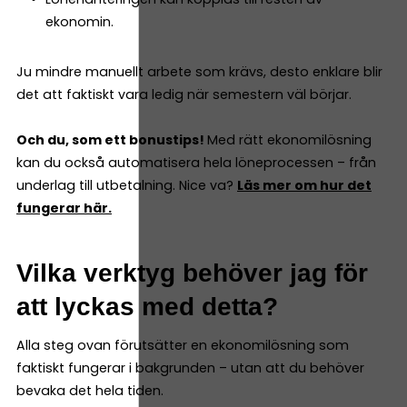
ekonomin.
Ju mindre manuellt arbete som krävs, desto enklare blir
det att faktiskt vara ledig när semestern väl börjar.
Och du, som ett bonustips!
Med rätt ekonomilösning
kan du också automatisera hela löneprocessen – från
underlag till utbetalning. Nice va?
Läs mer om hur det
fungerar här.
Vilka verktyg behöver jag för
att lyckas med detta?
Alla steg ovan förutsätter en ekonomilösning som
faktiskt fungerar i bakgrunden – utan att du behöver
bevaka det hela tiden.