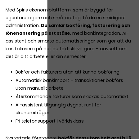
Med
Spiris ekonomiplattform
, som är byggd för
egenföretagare och småföretag, få du en smidigare
administration.
Du samlar bokföring, fakturering och
lönehantering på ett ställe
, med bankintegration, AI-
assistent och smarta automatiseringar som gör att du
kan fokusera på det du faktiskt vill göra – oavsett om
det är ditt arbete eller din semester.
Bokför och fakturera utan att kunna bokföring
Automatisk bankimport – transaktioner bokförs
utan manuellt arbete
Återkommande fakturor som skickas automatiskt
AI-assistent tillgänglig dygnet runt för
ekonomifrågor
Fri telefonsupport i världsklass
Nystartade företagare
bokför dessutom helt gratis i 6