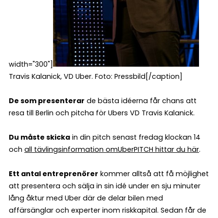
width="300"]
Travis Kalanick, VD Uber. Foto: Pressbild[/caption]
De som presenterar
de bästa idéerna får chans att
resa till Berlin och pitcha för Ubers VD Travis Kalanick.
Du måste skicka
in din pitch senast fredag klockan 14
och
all tävlingsinformation om
UberPITCH hittar du här
.
Ett antal entreprenörer
kommer alltså att få möjlighet
att presentera och sälja in sin idé under en sju minuter
lång åktur med Uber där de delar bilen med
affärsänglar och experter inom riskkapital. Sedan får de