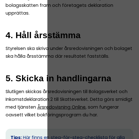
bolagsskatten fram och företagets deklaration
upprättas.
4. Håll årsstämma
Styrelsen ska skriva under årsredovisningen och bolaget
ska hålla årsstämma där resultatet fastställs.
5. Skicka in handlingarna
Slutligen skickas årsredovisningen till Bolagsverket och
Inkomstdeklaration 2 till Skatteverket. Detta görs smidigt
med tjänsten
Årsredovisning Online
, som fungerar
oavsett vilket bokföringsprogram du har.
Tips:
Här finns en steg-för-steg-checklista
för alla