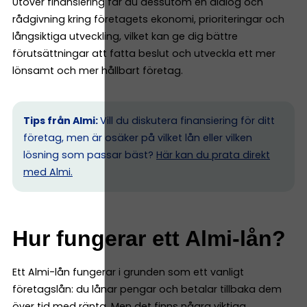
Utöver finansiering får du dessutom en dialog och
rådgivning kring företagets ekonomi, prioriteringar och
långsiktiga utveckling, vilket kan ge dig bättre
förutsättningar att fatta beslut och utveckla ett mer
lönsamt och mer hållbart företag.
Tips från Almi:
Vill du diskutera finansiering för ditt
företag, men är osäker på vilket lån eller vilken
lösning som passar bäst?
Här kan du prata direkt
med Almi.
Hur fungerar ett Almi-lån?
Ett Almi-lån fungerar i grunden som ett vanligt
företagslån: du lånar pengar och betalar tillbaka dem
över tid med ränta. Men det finns några viktiga