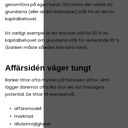
genomföra på egen hand. Ofta krävs det också att
grundarna (eller andra finansiärer) står för en del av
kapitalbehovet.
Ett vanligt exempel är att Almi kan stå för 50 % av
kapitalbehovet om grundarna står för resterande 50 %
(banken måste således inte vara med).
Affärsidén väger tungt
Banker tittar ofta mycket på historiska siffror. Almi
lägger däremot ofta lika stor vikt vid företagets
potential. De tittar till exempel på:
affärsmodell
marknad
tillväxtmöjligheter