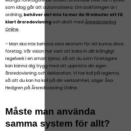
Många företagare blir också förvånade över hur mycket
som idag går att automatisera. Om bokföringen är i
ordning,
behöver det inte ta mer än 15 minuter att få
klart årsredovisning
och skatt med
Årsredovisning
Online
.
– Man ska inte behöva vara ekonom för att kunna driva
företag. Vår vision har varit att baka in allt krångligt
regelverk i en smart tjänst, så att du som företagare
kan känna dig trygg med att upprätta din egen
årsredovisning och deklaration. Vi har koll på reglerna,
så att du kan ha koll på din verksamhet, säger Åsa
Hedgren på Årsredovisning Online.
Måste man använda
samma system för allt?