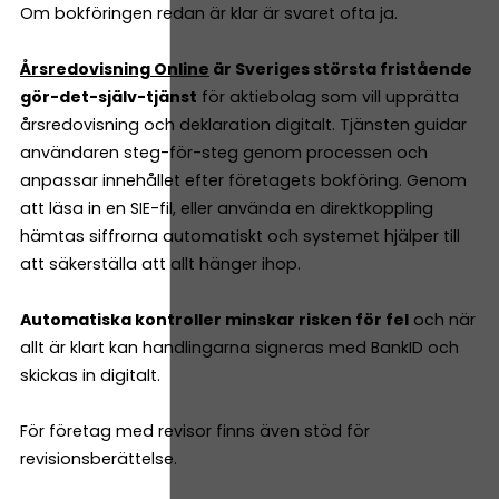
Om bokföringen redan är klar är svaret ofta ja.
Årsredovisning Online
är Sveriges största fristående
gör-det-själv-tjänst
för aktiebolag som vill upprätta
årsredovisning och deklaration digitalt. Tjänsten guidar
användaren steg-för-steg genom processen och
anpassar innehållet efter företagets bokföring. Genom
att läsa in en SIE-fil, eller använda en direktkoppling
hämtas siffrorna automatiskt och systemet hjälper till
att säkerställa att allt hänger ihop.
Automatiska kontroller minskar risken för fel
och när
allt är klart kan handlingarna signeras med BankID och
skickas in digitalt.
För företag med revisor finns även stöd för
revisionsberättelse.