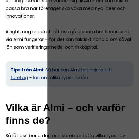
ett tidigt skede, som vänder sig till Almi. Det kan också
passa bra när företaget ska växa med nya idéer och
innovationer.
Alright, nog snackat. Låt oss gå igenom hur finansiering
via Almi fungerar – för det kan faktiskt handla om såväl
lån som verifieringsmedel och riskkapital.
Tips från Almi:
Så här kan Almi finansiera ditt
företag
– läs om olika typer av lån
Vilka är Almi – och varför
finns de?
Så låt oss börja där, och sammanfatta vilka typer av