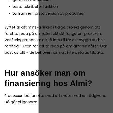
testa teknik eller funktion
ta fram en första version av produkten
Syftet är att minska risken i tidiga projekt genom att
först ta reda på om idén faktiskt fungerar i praktiken.
Verifieringsmedel är alltså inte till för att bygga ett helt
företag – utan för att ta reda på om affären håller. Och
bäst av allt – de behöver normalt inte betalas tillbaka.
Hur ansöker man om
finansiering hos Almi?
Processen börjar ofta med ett möte med en rådgivare.
Då går ni igenom: