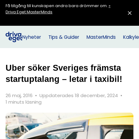
Få tillgång till kunskapen andra bara drömmer om.
»
Driva Eget MasterMinds
Nyheter
Tips & Guider
MasterMinds
Kalkyle
Uber söker Sveriges främsta
startuptalang – letar i taxibil!
26 maj, 2016
•
Uppdaterades 18 december, 2024
•
1 minuts läsning