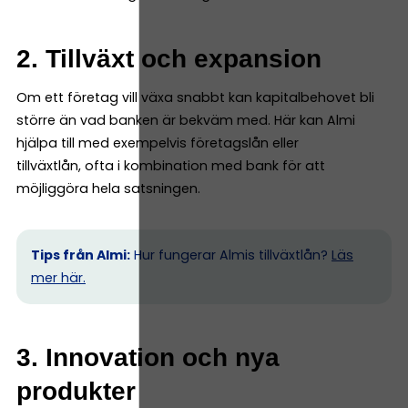
2. Tillväxt och expansion
Om ett företag vill växa snabbt kan kapitalbehovet bli
större än vad banken är bekväm med. Här kan Almi
hjälpa till med exempelvis företagslån eller
tillväxtlån, ofta i kombination med bank för att
möjliggöra hela satsningen.
Tips från Almi:
Hur fungerar Almis tillväxtlån?
Läs
mer här.
3. Innovation och nya
produkter