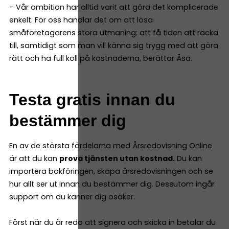
– Vår ambition har alltid varit att göra det komplicerade
enkelt. För oss handlar det om att lösa
småföretagarens stora utmaning: att få tiden att räcka
till, samtidigt som man vill känna sig trygg med att göra
rätt och ha full koll på kostnaderna, berättar Åsa.
Testa gratis innan du
bestämmer dig
En av de största fördelarna med Årsredovisning Online
är att du kan
prova tjänsten utan kostnad.
Du kan
importera bokföringen, skapa årsredovisningen och se
hur allt ser ut innan du bestämmer dig. Dessutom ingår
support om du känner dig osäker.
Först när du är redo att signera och skicka in betalar du