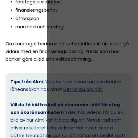
företagets situation
finansieringsbehov
affärsplan
marknad och strategi
Om företaget bedöms ha potential kan Almi sedan gå
vidare med en finansieringslösning. Precis som hos
banker görs alltid en kreditbedömning.
Tips från Almi:
Vad behöver man förbereda inför
låneansökan hos Almi?
Det lär du dig här.
Vill du få bättre koll på ekonomin i ditt företag
och öka lönsamheten
? I den här videon får du en
bild av hur Almi kan hjälpa dig att förstå vad som
driver resultatet i din verksamhet – och skapa
bättre förutsättningar för att fatta rätt beslut i rätt