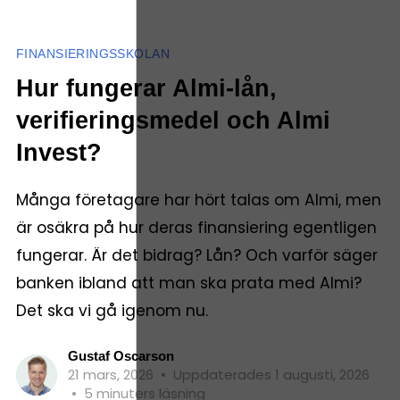
FINANSIERINGSSKOLAN
Hur fungerar Almi-lån,
verifieringsmedel och Almi
Invest?
Många företagare har hört talas om Almi, men
är osäkra på hur deras finansiering egentligen
fungerar. Är det bidrag? Lån? Och varför säger
banken ibland att man ska prata med Almi?
Det ska vi gå igenom nu.
Gustaf Oscarson
21 mars, 2026
•
Uppdaterades 1 augusti, 2026
•
5 minuters läsning