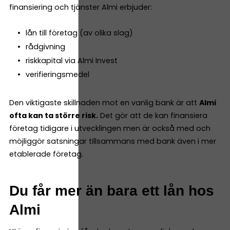
finansiering och tjänster Almi erbjuder:
lån till företag (av olika slag)
rådgivning
riskkapital via Almi Invest
verifieringsmedel
Den viktigaste skillnaden mot en vanlig bank är att
Almi
ofta kan ta större risk.
Det gör att de kan finansiera
företag tidigare i utvecklingen men är också med och
möjliggör satsningar tillsammans med bank även i mer
etablerade företag.
Du får mer än bara ett lån hos
Almi