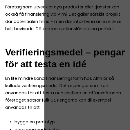
Företag som utvecklar nya produkter eller tjänster kan
också få finansiering via Almi. Det gäller särskilt projekt
där potentialen finns – men där intäkterna ännu inte är
helt bevisade. Då kan innovationslån passa perfekt.
Verifieringsmedel – pengar
för att testa en idé
En lite mindre känd finansieringsform hos Almi är så
kallade verifieringsmedel. Det är pengar som kan
användas för att testa och verifiera en affärsidé innan
företaget satsar fullt ut. Pengarna kan till exempel
användas till att:
bygga en prototyp
göra marknadstester