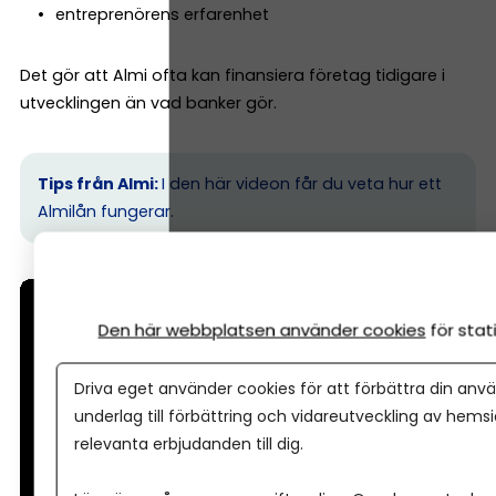
entreprenörens erfarenhet
Det gör att Almi ofta kan finansiera företag tidigare i
utvecklingen än vad banker gör.
Tips från Almi:
I den här videon får du veta hur ett
Almilån fungerar.
Den här webbplatsen använder cookies
för sta
Driva eget använder cookies för att förbättra din anvä
underlag till förbättring och vidareutveckling av hems
relevanta erbjudanden till dig.