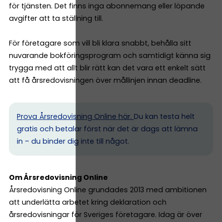
för tjänsten. Det finns inga abonnemang eller löpande
avgifter att ta ställning till.
För företagare som vill bli klara snabbt, behålla sitt
nuvarande bokföringsprogram och samtidigt känna sig
trygga med att allt blir rätt kan det vara ett enkelt sätt
att få årsredovisningen över mållinjen innan deadline.
Prova Årsredovisning Online här.
Du kan testa helt
gratis och betalar först när det är dags att lämna
in – du binder dig inte till något.
Om Årsredovisning Online
Årsredovisning Online grundades 2013 med ambitionen
att underlätta arbetet kring deklaration och
årsredovisningar för Sveriges företagare. Idag är över