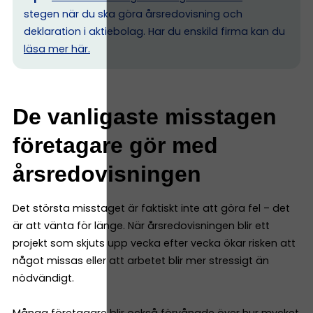
stegen när du ska göra årsredovisning och
deklaration i aktiebolag. Har du enskild firma kan du
l
äsa mer här.
De vanligaste misstagen
företagare gör med
årsredovisningen
Det största misstaget är faktiskt inte att göra fel – det
är att vänta för länge. När årsredovisningen blir ett
projekt som skjuts upp vecka efter vecka ökar risken att
något missas eller att arbetet blir mer stressigt än
nödvändigt.