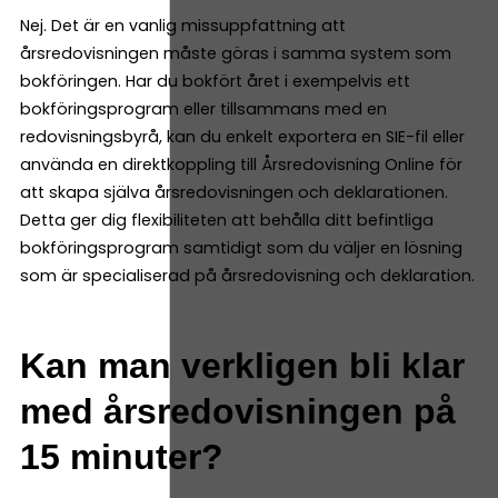
Nej. Det är en vanlig missuppfattning att
årsredovisningen måste göras i samma system som
bokföringen. Har du bokfört året i exempelvis ett
bokföringsprogram eller tillsammans med en
redovisningsbyrå, kan du enkelt exportera en SIE-fil eller
använda en direktkoppling till Årsredovisning Online för
att skapa själva årsredovisningen och deklarationen.
Detta ger dig flexibiliteten att behålla ditt befintliga
bokföringsprogram samtidigt som du väljer en lösning
som är specialiserad på årsredovisning och deklaration.
Kan man verkligen bli klar
med årsredovisningen på
15 minuter?