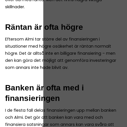
skillnader.
Räntan är ofta högre
Eftersom Almi tar större del av finansieringen i
situationer med högre osäkerhet är räntan normalt
högre. Det är alltså inte en billigare finansiering – men
den kan göra det möjligt att genomföra investeringar
som annars inte hade blivit av.
Banken är ofta med i
finansieringen
I de flesta fall delas finansieringen upp mellan banken
och Almi. Det gör att banken kan vara med och
finansiera satsningar som annars kan vara svåra att