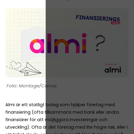
Montage/Canva
Almi är ett statligt bolag som hjälper företag med
finansiering (ofta tillsammans med bank eller andra
finansiärer för att möjliggöra investeringar och
utveckling). Ofta är det företag med lite högre risk, eller i