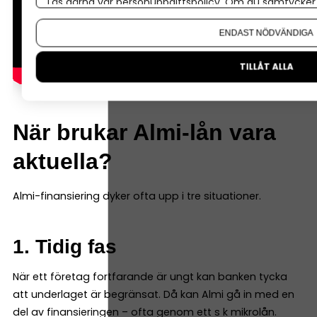
Läs gärna vår
personuppgiftspolicy
. Om du samtycker t
Om du vill ändra ditt val i efterhand hittar du den möjl
ENDAST NÖDVÄNDIGA
TILLÅT ALLA
När brukar Almi-lån vara
aktuella?
Almi-finansiering dyker ofta upp i tre situationer.
1. Tidig fas
När ett företag fortfarande är ungt kan banken tycka
att underlaget är begränsat. Då kan Almi gå in med en
del av finansieringen – ofta genom ett s k mikrolån.