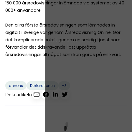
150 000 årsredovisningar inlämnade via systemet av 40
000+ användare.
Den allra första årsredovisningen som lämnades in
digitalt i Sverige var genom Årsredovisning Online. Gör
det komplicerade enkelt genom en smidig tjänst som
förvandlar det tidskrävande i att upprätta
årsredovisningar till något som kan göras på en kvart.
+3
annons
Deklarationen
Dela artikeln