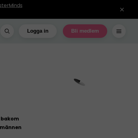
sterMinds
Logga in
Bli medlem
t bakom
av männen