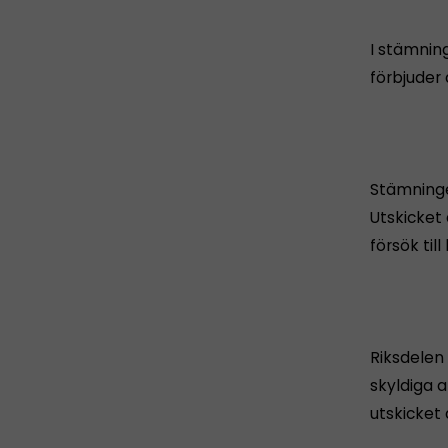
I stämnin
förbjuder
Stämningen
Utskicket
försök til
Riksdelen 
skyldiga a
utskicket 