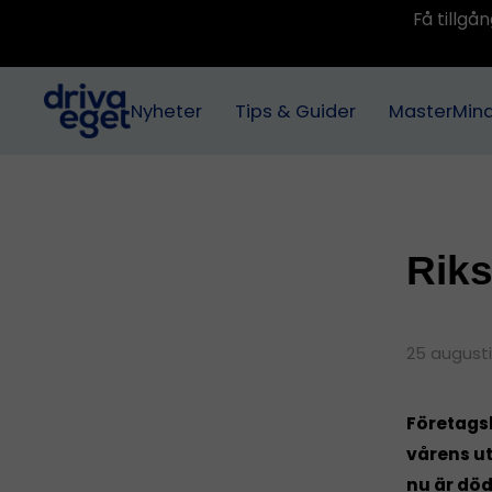
Få tillg
Nyheter
Tips & Guider
MasterMin
Riks
25 augusti
Företags
vårens ut
nu är död