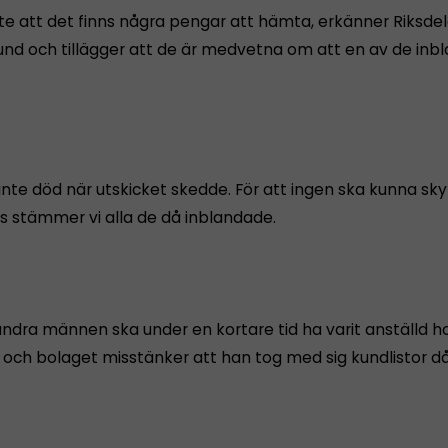
inte att det finns några pengar att hämta, erkänner Riksde
lund och tillägger att de är medvetna om att en av de inb
inte död när utskicket skedde. För att ingen ska kunna skyll
s stämmer vi alla de då inblandade.
andra männen ska under en kortare tid ha varit anställd h
, och bolaget misstänker att han tog med sig kundlistor d