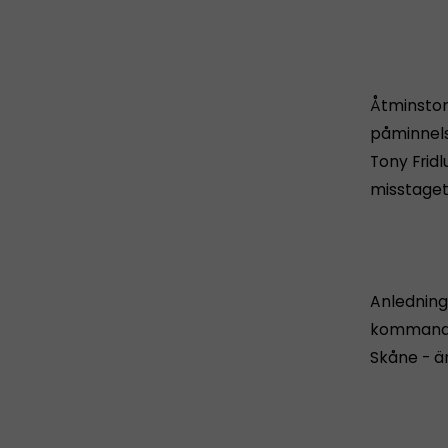
Åtminston
påminnelse
Tony Frid
misstaget
Anledning
kommandit
Skåne - ä