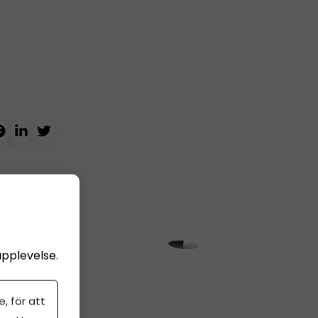
upplevelse.
, för att