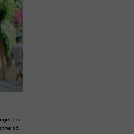
 eget. Hur
känner så…