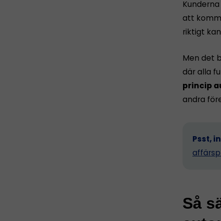
Kunderna h
att komma 
riktigt ka
Men det b
där alla 
princip a
andra för
Psst, i
affärsp
Så sä