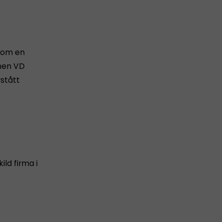
 som en
 men VD
rstått
ld firma i