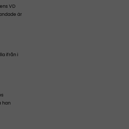
lens VD
landade är
a ifrån i
os
å han