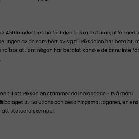
e 450 kunder tros ha fått den falska fakturan, utformad
. Ingen av de som hört av sig till Riksdelen har betalat,
lund tror att om någon har betalat kanske de ännu inte fö
.
en till att Riksdelen stämmer de inblandade - två män i
bolaget JJ Solutions och betalningsmottagaren, en enski
r att statuera exempel.