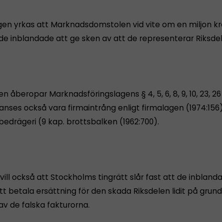
gen yrkas att Marknadsdomstolen vid vite om en miljon k
 de inblandade att ge sken av att de representerar Riksde
 åberopar Marknadsföringslagens § 4, 5, 6, 8, 9, 10, 23, 26
 anses också vara firmaintrång enligt firmalagen (1974:156
l bedrägeri (9 kap. brottsbalken (1962:700).
vill också att Stockholms tingrätt slår fast att de inbland
tt betala ersättning för den skada Riksdelen lidit på grun
av de falska fakturorna.