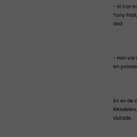
- Vi tror 
Tony Frid
död.
- Han var 
en proces
En av de 
Riksdelen
slutade.