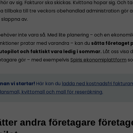
ör av sig. Fakturor ska skickas. Kvittona hopar sig. Och 
tillbaka till tre veckors obehandlad administration gör a
n slappna av.
ehöver inte vara så. Med lite planering – och en ekonomi
funktioner pratar med varandra – kan du
sätta företaget p
utopilot och faktiskt vara ledig i sommar.
Låt oss visa d
etagare gör – med exempelvis
Spiris ekonomiplattform
so
nnan vi startar!
Här kan du
ladda ned kostnadsfri fakturam
lansmall, kvittomall och mall för reseräkning.
tter andra företagare företag