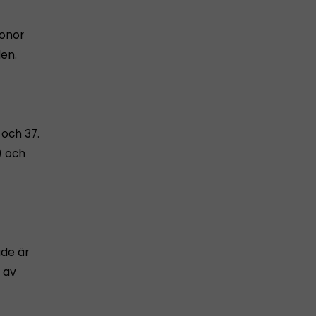
ronor
len.
 och 37.
) och
ade är
d av