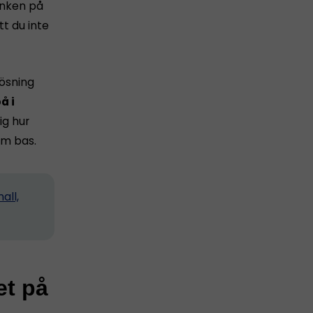
tanken på
tt du inte
lösning
å i
ig hur
m bas.
all,
et på