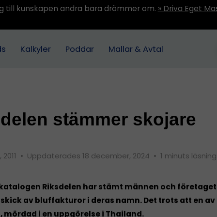
ång till kunskapen andra bara drömmer om.
» Driva Eget Ma
ds
Kalkyler
Poddar
Mallar & Avtal
delen stämmer skojare
, 2011
•
Uppdaterades 18 december, 2024
•
1 minuts läsning
katalogen Riksdelen har stämt männen och företage
skick av bluffakturor i deras namn. Det trots att en 
, mördad i en uppgörelse i Thailand.