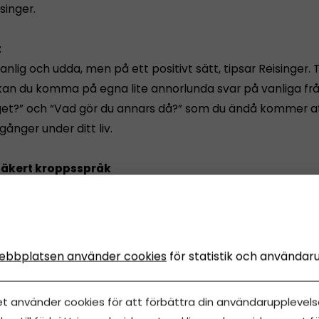
isinger.
t
vanlig och udda, men på ett positivt sätt, tipsar Reisinger. Ti
an du komma på egna lite annorlunda svar på vanliga fr
äget?” och “Vad gör du annars då?” som du ändå kommer at
gånger under ditt liv.
 säkert kroppsspråk
självsäkerhet med din kropp, tipsar Rob Riker, grundare av
 Winner. Hans råd är att satsa på ett stadigt handslag, at
h att behålla ögonkontakten både när du pratar och lyssn
ebbplatsen använder cookies
för statistik och användar
på känslor
kommer ihåg hur du får dem att känna sig. Se till att det 
et använder cookies för att förbättra din användarupplevelse
a känsla. Försök få de du möter att skratta, stryk dem med