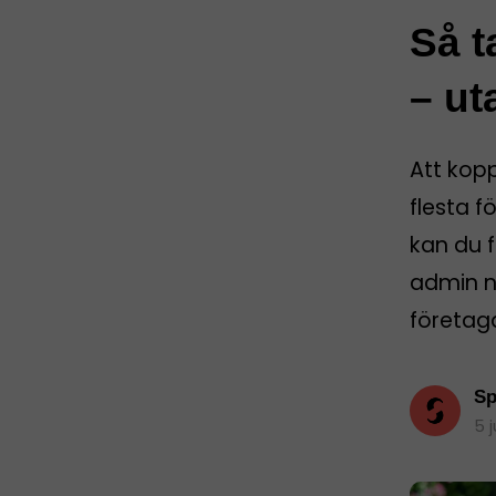
Så t
– ut
Att kop
flesta f
kan du f
admin nä
företag
Sp
5 