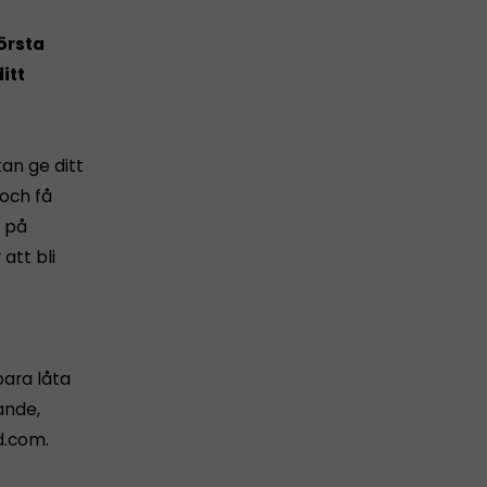
första
itt
an ge ditt
 och få
n på
att bli
 bara låta
ande,
d.com.