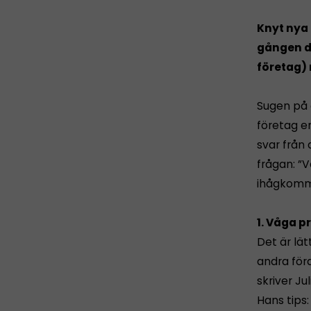
Knyt nya 
gången du
företag)
Sugen på 
företag e
svar från
frågan: ”V
ihågkomm
1. Våga p
Det är lät
andra för
skriver Ju
Hans tips: