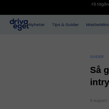
Få tillg
Nyheter
Tips & Guider
MasterMin
GUIDER
Så g
intr
9 augusti,