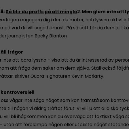
SÅ:
Så blir du proffs på att mingla
2. Men glöm inte att l
t verkligen engagera dig i den du möter, och lyssna aktivt ist
a på vad du vill säga härnäst. På så sätt får du dem att k
åder journalisten Becky Blanton.
täll frågor
 inte att bara lyssna – visa att du är intresserad av pers
om att fråga dem saker om dem själva. Ställ också följd
ättar, skriver Quora-signaturen Kevin Moriarty.
e kontroversiell
oss vågar inte säga något som kan framstå som kontrover
nte till någon vi aldrig träffat förut. Vi vill ju att alla ska t
 vill bli ihågkommen kan du överväga att faktiskt våga 
 – utan att förolämpa någon eller utbrista något stötande 