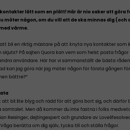
kontakter lätt som en plätt! Här är nio saker att göra 
 möter någon, om du vill att de ska minnas dig (och d
 med värme.
att bli en riktig mästare på att knyta nya kontakter som k
n skjuts? På sajten Quora kan vem som helst posta frågor
 andra användare. Här har vi sammanställt de bästa råde
ad kan jag göra när jag möter någon för första gången för 
en bättre?”
rata
t att bli lite blyg och rädd för att göra bort sig, och därför
a samtalet. Men då kommer du inte fastna i folks medvet
lian Reisinger, dejtingexpert och grundare av Lovelifesolve
 Våga berätta om dig själv, tycka till och ställa frågor.