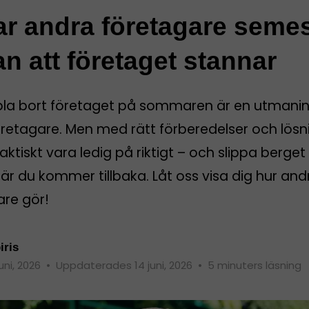
ar andra företagare seme
an att företaget stannar
pla bort företaget på sommaren är en utmanin
öretagare. Men med rätt förberedelser och lösn
aktiskt vara ledig på riktigt – och slippa berget
r du kommer tillbaka. Låt oss visa dig hur and
are gör!
iris
juni, 2026
•
Uppdaterades 14 juni, 2026
•
5 minuters läsning