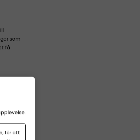
ll
ågor som
t få
 bloggen
t sträcka
ar.
upplevelse.
är en
, för att
hårs,