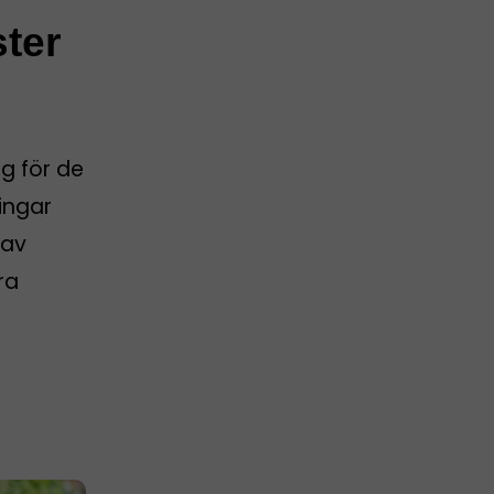
ster
g för de
ingar
 av
ra