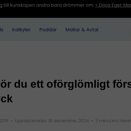
ång till kunskapen andra bara drömmer om.
» Driva Eget Ma
ds
Kalkyler
Poddar
Mallar & Avtal
ör du ett oförglömligt för
yck
 2016
•
Uppdaterades 18 december, 2024
•
3 minuters läsni