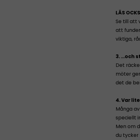
LÄS OCK
Se till at
att funder
viktiga, r
3. …och s
Det räcker
möter gen
det de ber
4. Var lit
Många av 
speciellt i
Men om du
du tycker