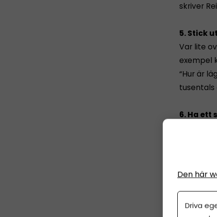
skriver Re
5. Stick u
Var lite o
exempel k
“Hur är l
tusentals 
6. Ha ett
Utstråla 
The Social
på dig oc
Den här w
7. Spela 
Människor 
Driva eg
riktigt br