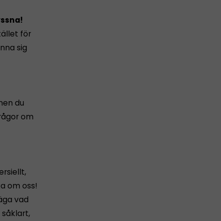
yssna!
ället för
änna sig
onen du
frågor om
siellt,
ycka om oss!
säga vad
såklart,