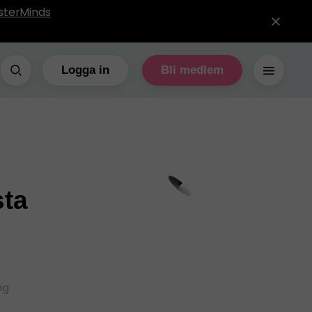
sterMinds
Logga in
Bli medlem
sta
ng