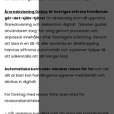
Årsredovisning Online
är Sveriges största fristående
gör-det-själv-tjänst
för aktiebolag som vill upprätta
årsredovisning och deklaration digitalt. Tjänsten guidar
användaren steg-för-steg genom processen och
anpassar innehållet efter företagets bokföring. Genom
att läsa in en SIE-fil, eller använda en direktkoppling
hämtas siffrorna automatiskt och systemet hjälper till
att säkerställa att allt hänger ihop.
Automatiska kontroller minskar risken för fel
och när
allt är klart kan handlingarna signeras med BankID och
skickas in digitalt.
För företag med revisor finns även stöd för
revisionsberättelse.
– Vår ambition har alltid varit att göra det komplicerade