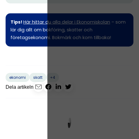
Tips!
Här hittar du alla delar i Ekonomiskolan
– som
lär dig allt om bokföring, skatter och
företagsekonomi. Bokmärk och kom tillbaka!
+4
ekonomi
skatt
Dela artikeln