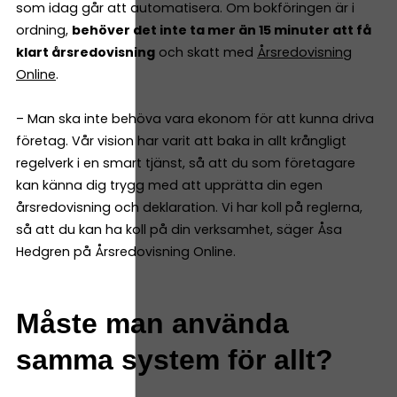
som idag går att automatisera. Om bokföringen är i
ordning,
behöver det inte ta mer än 15 minuter att få
klart årsredovisning
och skatt med
Årsredovisning
Online
.
– Man ska inte behöva vara ekonom för att kunna driva
företag. Vår vision har varit att baka in allt krångligt
regelverk i en smart tjänst, så att du som företagare
kan känna dig trygg med att upprätta din egen
årsredovisning och deklaration. Vi har koll på reglerna,
så att du kan ha koll på din verksamhet, säger Åsa
Hedgren på Årsredovisning Online.
Måste man använda
samma system för allt?