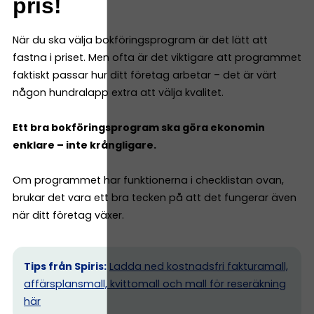
pris!
När du ska välja bokföringsprogram är det lätt att
fastna i priset. Men ofta är det viktigare att programmet
faktiskt passar hur ditt företag arbetar – det är värt
någon hundralapp extra att välja kvalitet.
Ett bra bokföringsprogram ska göra ekonomin
enklare – inte krångligare.
Om programmet har funktionerna i checklistan ovan,
brukar det vara ett bra tecken på att det fungerar även
när ditt företag växer.
Tips från Spiris:
Ladda ned kostnadsfri fakturamall,
affärsplansmall, kvittomall och mall för reseräkning
här