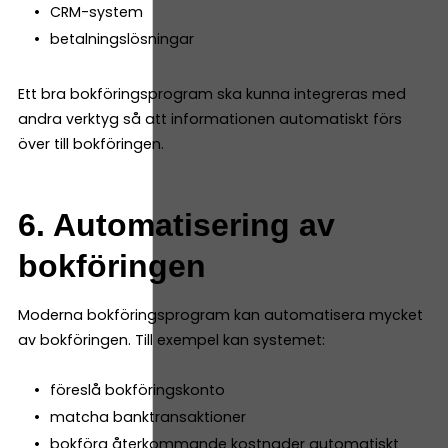
CRM-system
betalningslösningar
Ett bra bokföringsprogram ska kunna integreras med
andra verktyg så att informationen automatiskt förs
över till bokföringen.
6. Automatisering av
bokföringen
Moderna bokföringsprogram kan automatisera mycket
av bokföringen. Till exempel kan systemet:
föreslå bokföringskonto
matcha banktransaktioner
bokföra återkommande kostnader automatiskt