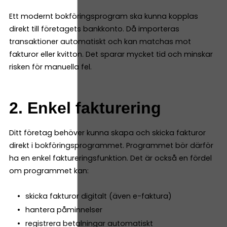
Ett modernt bokföringsprogram ska kunna kopplas
direkt till företagets bankkonto. Då importeras
transaktioner automatiskt och kan matchas mot
fakturor eller kvitton. Det sparar mycket tid och minskar
risken för manuella fel.
2. Enkel fakturering
Ditt företag behöver kunna skapa och skicka fakturor
direkt i bokföringsprogrammet. Programmet bör därför
ha en enkel faktureringsfunktion. Det är också en fördel
om programmet kan:
skicka fakturor digitalt (även e-faktura)
hantera påminnelser
registrera betalningar automatiskt