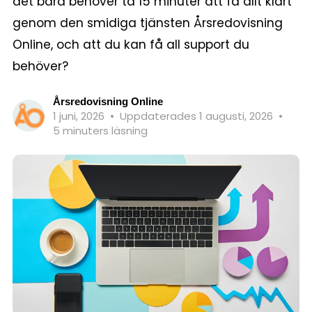
det bara behöver ta 15 minuter att få allt klart
genom den smidiga tjänsten Årsredovisning
Online, och att du kan få all support du
behöver?
Årsredovisning Online
1 juni, 2026
•
Uppdaterades 1 augusti, 2026
•
5 minuters läsning