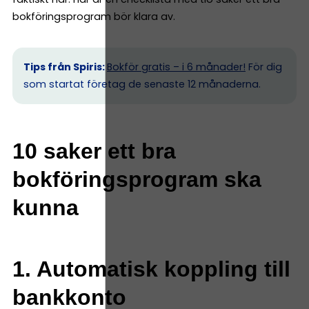
bokföringsprogram bör klara av.
Tips från Spiris:
Bokför gratis – i 6 månader!
För dig
som startat företag de senaste 12 månaderna.
10 saker ett bra
bokföringsprogram ska
kunna
1. Automatisk koppling till
bankkonto