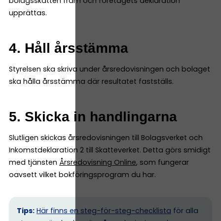
bolagsskatten fram och företagets deklaration
upprättas.
4. Håll årsstämma
Styrelsen ska skriva under årsredovisningen och bolaget
ska hålla årsstämma där resultatet fastställs.
5. Skicka in handlingarna
Slutligen skickas årsredovisningen till Bolagsverket och
Inkomstdeklaration 2 till Skatteverket. Detta görs smidigt
med tjänsten
Årsredovisning Online
, som fungerar
oavsett vilket bokföringsprogram du har.
Tips:
Här finns en steg-för-steg-checklista
för alla