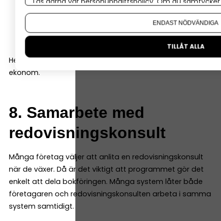
Läs gärna vår
personuppgiftspolicy
. Om du samtycker t
resultatrapport
Om du vill ändra ditt val i efterhand hittar du den möjl
balansrapport
ENDAST NÖDVÄNDIGA
kassaflödesrapport
TILLÅT ALLA
Helst ska de vara enkla att läsa även för den som inte är
ekonom.
8. Samarbete med
redovisningskonsult
Många företag väljer att anlita en redovisningskonsult
när de växer. Då är det viktigt att programmet gör det
enkelt att dela bokföringen. Många system låter både
företagaren och redovisningskonsulten arbeta i samma
system samtidigt.