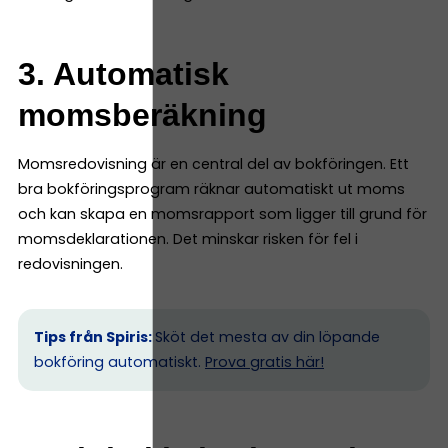
3. Automatisk
momsberäkning
Momsredovisning är en central del av bokföringen. Ett
bra bokföringsprogram räknar automatiskt ut moms
och kan skapa en momsrapport som ligger till grund för
momsdeklarationen. Det minskar risken för fel i
redovisningen.
Tips från Spiris:
Sköt det mesta av din löpande
bokföring automatiskt.
Prova gratis här!