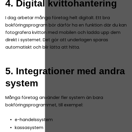
4. Digital kvittohantering
I dag arbetar många företag helt digitalt. Ett bra
bokföringsprogram bör därför ha en funktion där du kan
fotografera kvitton med mobilen och ladda upp dem
direkt i systemet. Det gör att underlagen sparas
automatiskt och blir lätta att hitta.
5. Integrationer med andra
system
Många företag använder fler system än bara
bokföringsprogrammet, till exempel:
e-handelssystem
kassasystem