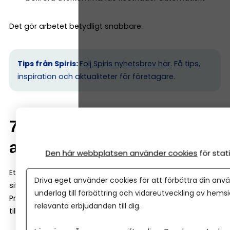
Det gör arbetet betydligt snabbare.
Tips från Spiris:
Följ Spiris nyhetsbrev här.
Få tips,
inspiration och aktualiteter för företagare.
7. Rapporter som är lätta
att förstå
Den här webbplatsen använder cookies
för sta
Ett bra bokföringsprogram ska inte bara registrera
Driva eget använder cookies för att förbättra din anvä
siffror – det ska också hjälpa dig att förstå ekonomin.
underlag till förbättring och vidareutveckling av hems
Programmet ska därför kunna ge dig tydliga rapporter,
relevanta erbjudanden till dig.
till exempel: