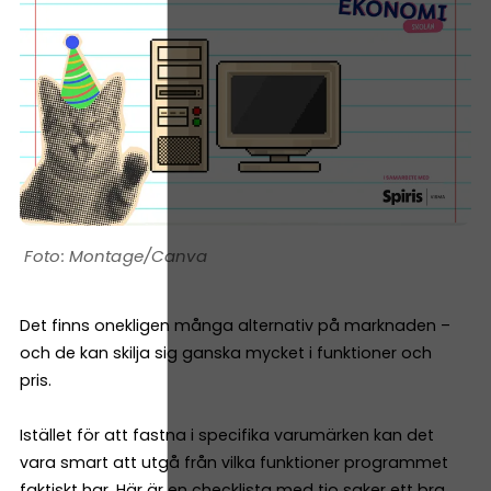
Montage/Canva
Det finns onekligen många alternativ på marknaden –
och de kan skilja sig ganska mycket i funktioner och
pris.
Istället för att fastna i specifika varumärken kan det
vara smart att utgå från vilka funktioner programmet
faktiskt har. Här är en checklista med tio saker ett bra