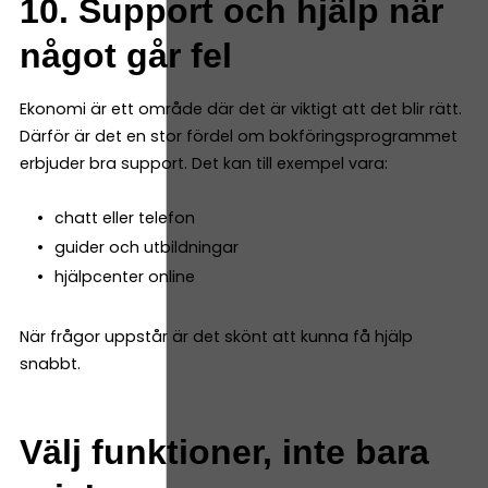
10. Support och hjälp när
något går fel
Ekonomi är ett område där det är viktigt att det blir rätt.
Därför är det en stor fördel om bokföringsprogrammet
erbjuder bra support. Det kan till exempel vara:
chatt eller telefon
guider och utbildningar
hjälpcenter online
När frågor uppstår är det skönt att kunna få hjälp
snabbt.
Välj funktioner, inte bara