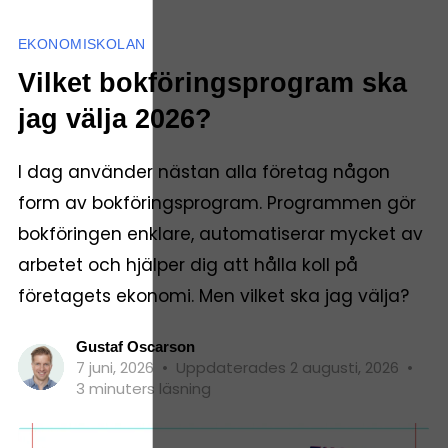
EKONOMISKOLAN
Vilket bokföringsprogram ska
jag välja 2026?
I dag använder nästan alla företag någon
form av bokföringsprogram. Programmen gör
bokföringen enklare, automatiserar mycket av
arbetet och hjälper dig att hålla koll på
företagets ekonomi. Men vilket ska jag välja?
Gustaf Oscarson
7 juni, 2026
•
Uppdaterades 2 augusti, 2026
•
3 minuters läsning