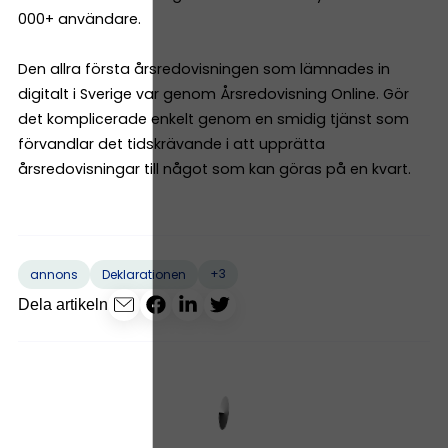
000+ användare.
Den allra första årsredovisningen som lämnades in
digitalt i Sverige var genom Årsredovisning Online. Gör
det komplicerade enkelt genom en smidig tjänst som
förvandlar det tidskrävande i att upprätta
årsredovisningar till något som kan göras på en kvart.
+3
annons
Deklarationen
Dela artikeln