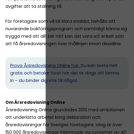
avgifter att ta ställning till.
För företagare som vill bli klara snabbt, behålla sitt
nuvarande bokföringsprogram och samtidigt känna sig
trygga med att allt blir rätt kan det vara ett enkelt sätt
att få årsredovisningen över mållinjen innan deadline.
Prova Årsredovisning Online här.
Du kan testa helt
gratis och betalar först när det är dags att lämna
in – du binder dig inte till något.
Om Årsredovisning Online
Årsredovisning Online grundades 2013 med ambitionen
att underlätta arbetet kring deklaration och
årsredovisningar för Sveriges företagare. Idag är över
150 000 årsredovisningar inlämnade via systemet av 40