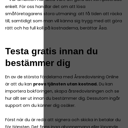
enkelt. För oss handlar det om att lösa
småföretagarens stora utmaning: att få tiden att räcka
till, samtidigt som man vill känna sig trygg med att göra
rätt och ha full koll på kostnaderna, berättar Åsa.
Testa gratis innan du
bestämmer dig
En av de största fördelarna med Årsredovisning Online
är att du kan
prova tjänsten utan kostnad.
Du kan
importera bokföringen, skapa årsredovisningen och se
hur allt ser ut innan du bestämmer dig. Dessutom ingår
support om du känner dig osäker.
Först när du är redo att signera och skicka in betalar du
för tjänsten. Det finns inga abonnemang eller löpande