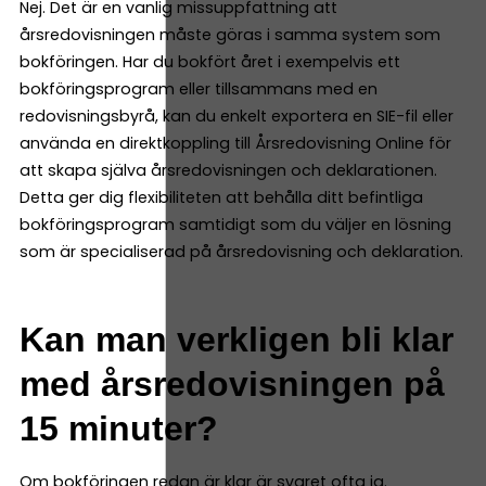
Nej. Det är en vanlig missuppfattning att
årsredovisningen måste göras i samma system som
bokföringen. Har du bokfört året i exempelvis ett
bokföringsprogram eller tillsammans med en
redovisningsbyrå, kan du enkelt exportera en SIE-fil eller
använda en direktkoppling till Årsredovisning Online för
att skapa själva årsredovisningen och deklarationen.
Detta ger dig flexibiliteten att behålla ditt befintliga
bokföringsprogram samtidigt som du väljer en lösning
som är specialiserad på årsredovisning och deklaration.
Kan man verkligen bli klar
med årsredovisningen på
15 minuter?
Om bokföringen redan är klar är svaret ofta ja.