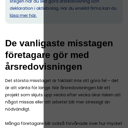
stegen när du ska göra årsredovisning och
deklaration i aktiebolag. Har du enskild firma kan du
l
äsa mer här.
De vanligaste misstagen
företagare gör med
årsredovisningen
Det största misstaget är faktiskt inte att göra fel – det
är att vänta för länge. När årsredovisningen blir ett
projekt som skjuts upp vecka efter vecka ökar risken att
något missas eller att arbetet blir mer stressigt än
nödvändigt.
Många företagare blir också förvånade över hur mycket