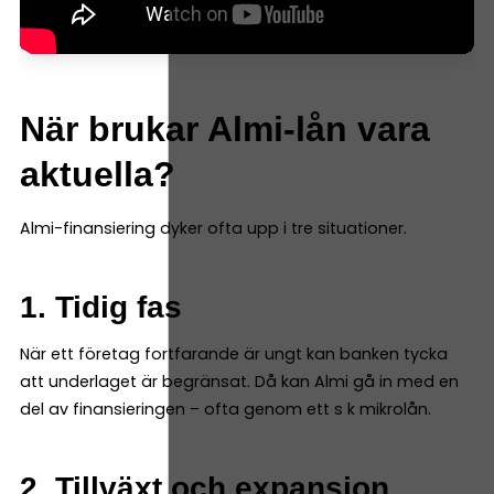
När brukar Almi-lån vara
aktuella?
Almi-finansiering dyker ofta upp i tre situationer.
1. Tidig fas
När ett företag fortfarande är ungt kan banken tycka
att underlaget är begränsat. Då kan Almi gå in med en
del av finansieringen – ofta genom ett s k mikrolån.
2. Tillväxt och expansion