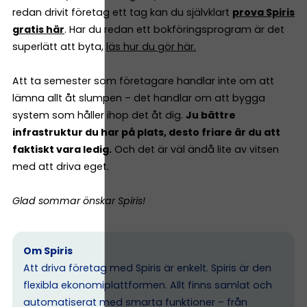
redan drivit företag ett tag kan du självklart
prova Spiris
gratis här
. Har du redan ett bokföringsprogram är det
superlätt att byta,
läs hur du gör här.
Att ta semester som företagare handlar inte om att
lämna allt åt slumpen – det handlar om att bygga
system som håller ihop det åt dig.
Ju bättre
infrastruktur du har på plats, desto friare är du att
faktiskt vara ledig.
Och det är väl ändå lite av vitsen
med att driva eget.
Glad sommar önskar Spiris!
Om Spiris
Att driva företag med Spiris är enkelt. Spiris är den
flexibla ekonomiplattformen. Allt finns samlat och
automatiserat med smarta funktioner – från