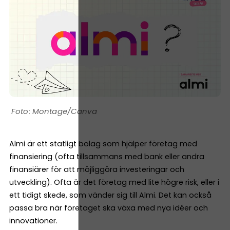
Montage/Canva
Almi är ett statligt bolag som hjälper företag med
finansiering (ofta tillsammans med bank eller andra
finansiärer för att möjliggöra investeringar och
utveckling). Ofta är det företag med lite högre risk, eller i
ett tidigt skede, som vänder sig till Almi. Det kan också
passa bra när företaget ska växa med nya idéer och
innovationer.