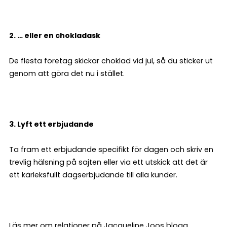
2. … eller en chokladask
De flesta företag skickar choklad vid jul, så du sticker ut
genom att göra det nu i stället.
3. Lyft ett erbjudande
Ta fram ett erbjudande specifikt för dagen och skriv en
trevlig hälsning på sajten eller via ett utskick att det är
ett kärleksfullt dagserbjudande till alla kunder.
Läs mer om relationer på Jacqueline Joos
blogg
.