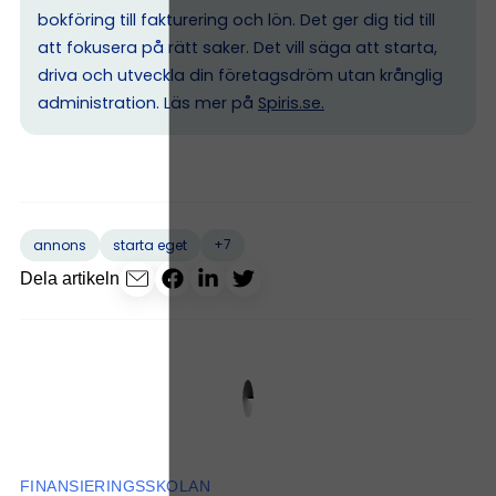
bokföring till fakturering och lön. Det ger dig tid till
att fokusera på rätt saker. Det vill säga att starta,
driva och utveckla din företagsdröm utan krånglig
administration. Läs mer på
Spiris.se
.
+7
annons
starta eget
Dela artikeln
FINANSIERINGSSKOLAN