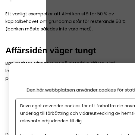
Ett vanligt exempel är att Almi kan stå för 50 % av
kapitalbehovet om grundarna står för resterande 50 %
(banken måste således inte vara med).
Affärsidén väger tungt
Banker tittar ofta mycket på historiska siffror. Almi
lägger däremot ofta lika stor vikt vid företagets
potential. De tittar till exempel på:
Den här webbplatsen använder cookies
för sta
affärsmodell
marknad
Driva eget använder cookies för att förbättra din anvä
tillväxtmöjligheter
underlag till förbättring och vidareutveckling av hems
entreprenörens erfarenhet
relevanta erbjudanden till dig.
Det gör att Almi ofta kan finansiera företag tidigare i