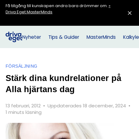
Få tillgång till kunskapen andra bara drömmer om.
»
Driva Eget MasterMinds
Nyheter
Tips & Guider
MasterMinds
Kalkyle
FÖRSÄLJNING
Stärk dina kundrelationer på
Alla hjärtans dag
13 februari, 2012
•
Uppdaterades 18 december, 2024
•
1 minuts läsning