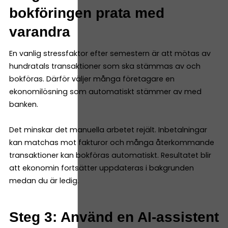
bokföringen prata med
varandra
En vanlig stressfaktor efter semestern är att mötas av
hundratals transaktioner som ska stämmas av och
bokföras. Därför väljer många företagare en
ekonomilösning som automatiskt stämmer av med
banken.
Det minskar det manuella arbetet rejält. Inbetalningar
kan matchas mot fakturor och många återkommande
transaktioner kan bokföras automatiskt. Resultatet blir
att ekonomin fortsätter uppdateras i bakgrunden
medan du är ledig.
Steg 3: Använd en AI-assistent