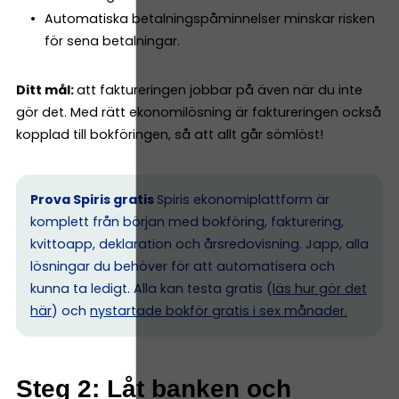
Automatiska betalningspåminnelser minskar risken
för sena betalningar.
Ditt mål:
att faktureringen jobbar på även när du inte
gör det. Med rätt ekonomilösning är faktureringen också
kopplad till bokföringen, så att allt går sömlöst!
Prova Spiris gratis
Spiris ekonomiplattform är
komplett från början med bokföring, fakturering,
kvittoapp, deklaration och årsredovisning. Japp, alla
lösningar du behöver för att automatisera och
kunna ta ledigt. Alla kan testa gratis (
läs hur gör det
här
) och
nystartade bokför gratis i sex månader.
Steg 2: Låt banken och