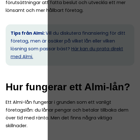
förutsättningar att fatta beslut och utveckla ett mer
lönsamt och mer hållbart företag.
Tips från Almi:
Vill du diskutera finansiering för ditt
företag, men är osäker på vilket lån eller vilken
lösning som passar bäst?
Här kan du prata direkt
med Almi.
Hur fungerar ett Almi-lån?
Ett Almi-lån fungerar i grunden som ett vanligt
företagslån: du lånar pengar och betalar tillbaka dem
över tid med ränta. Men det finns några viktiga
skillnader.