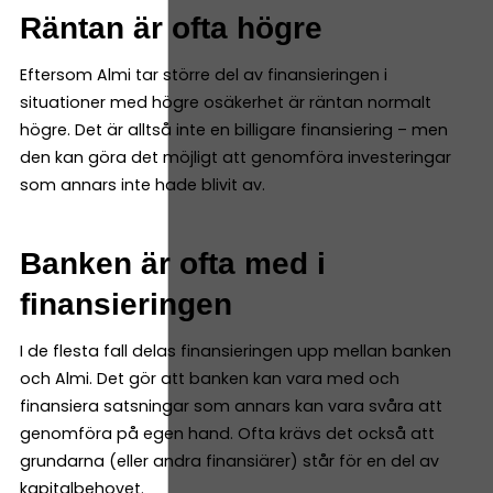
Räntan är ofta högre
Eftersom Almi tar större del av finansieringen i
situationer med högre osäkerhet är räntan normalt
högre. Det är alltså inte en billigare finansiering – men
den kan göra det möjligt att genomföra investeringar
som annars inte hade blivit av.
Banken är ofta med i
finansieringen
I de flesta fall delas finansieringen upp mellan banken
och Almi. Det gör att banken kan vara med och
finansiera satsningar som annars kan vara svåra att
genomföra på egen hand. Ofta krävs det också att
grundarna (eller andra finansiärer) står för en del av
kapitalbehovet.