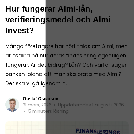
Hur fungerar Almi-lån,
verifieringsmedel och Almi
Invest?
Många företagare har hört talas om Almi, men
är osäkra på hur deras finansiering egentligen
fungerar. Är det bidrag? Lån? Och varför säger
banken ibland att man ska prata med Almi?
Det ska vi gå igenom nu.
Gustaf Oscarson
21 mars, 2026
•
Uppdaterades 1 augusti, 2026
•
5 minuters läsning