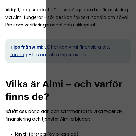
Alright, nog snackat. Låt oss gå igenom hur finansiering
via Almi fungerar – för det kan faktiskt handla om såväl
lån som verifieringsmedel och riskkapital.
Tips från Almi:
Så här kan Almi finansiera ditt
företag
– läs om olika typer av lån
Vilka är Almi – och varför
finns de?
Så låt oss börja där, och sammanfatta vilka typer av
finansiering och tjänster Almi erbjuder:
lån till företag (av olika slag)