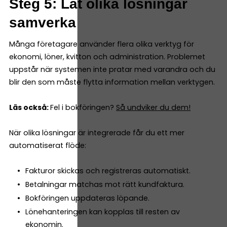
Steg 5: Låt olika lösningar
samverka
Många företagare använder flera olika verktyg för
ekonomi, löner, kvitton och administration. Problemet
uppstår när systemen inte pratar med varandra och du
blir den som måste flytta information mellan verktygen.
Läs också:
Fel i bokföringen?
Så undviker du dem!
När olika lösningar är integrerade får du ett mer
automatiserat flöde:
Fakturor skickas och registreras automatiskt.
Betalningar matchas mot rätt kundfaktura.
Bokföringen uppdateras löpande.
Lönehanteringen kan kopplas till resten av
ekonomin.