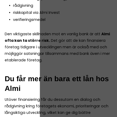
rådgivning
riskkapital via Almi Invest
verifieringsmedel
Den viktigaste skillnaden mot en vanlig bank är att
Almi
ofta kan ta större risk.
Det gör att de kan finansiera
företag tidigare i utvecklingen men är också med och
möjliggör satsningar tillsammans med bank även i mer
etablerade företag.
Du får mer än bara ett lån hos
Almi
Utöver finansiering får du dessutom en dialog och
rådgivning kring företagets ekonomi, prioriteringar och
långsiktiga utveckling, vilket kan ge dig bättre