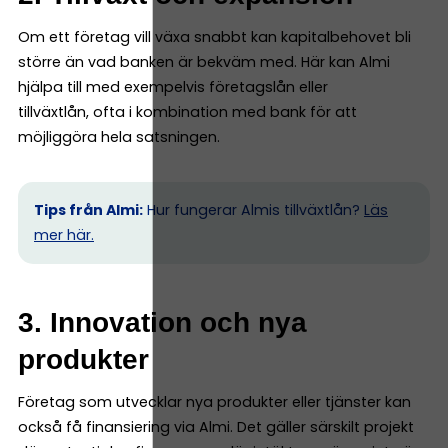
Om ett företag vill växa snabbt kan kapitalbehovet bli
större än vad banken är bekväm med. Här kan Almi
hjälpa till med exempelvis företagslån eller
tillväxtlån, ofta i kombination med bank för att
möjliggöra hela satsningen.
Tips från Almi:
Hur fungerar Almis tillväxtlån?
Läs
mer här.
3. Innovation och nya
produkter
Företag som utvecklar nya produkter eller tjänster kan
också få finansiering via Almi. Det gäller särskilt projekt