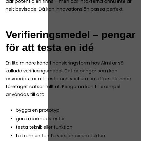
där potentialen finns – men där intäkterna ännu inte är
helt bevisade. Då kan innovationslån passa perfekt.
Verifieringsmedel – pengar
för att testa en idé
En lite mindre känd finansieringsform hos Almi är så
kallade verifieringsmedel. Det är pengar som kan
användas för att testa och verifiera en affärsidé innan
företaget satsar fullt ut. Pengarna kan till exempel
användas till att:
bygga en prototyp
göra marknadstester
testa teknik eller funktion
ta fram en första version av produkten