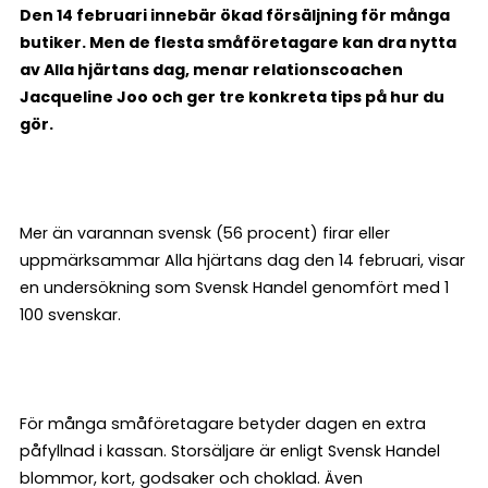
Den 14 februari innebär ökad försäljning för många
butiker. Men de flesta småföretagare kan dra nytta
av Alla hjärtans dag, menar relationscoachen
Jacqueline Joo och ger tre konkreta tips på hur du
gör.
Mer än varannan svensk (56 procent) firar eller
uppmärksammar Alla hjärtans dag den 14 februari, visar
en undersökning som Svensk Handel genomfört med 1
100 svenskar.
För många småföretagare betyder dagen en extra
påfyllnad i kassan. Storsäljare är enligt Svensk Handel
blommor, kort, godsaker och choklad. Även