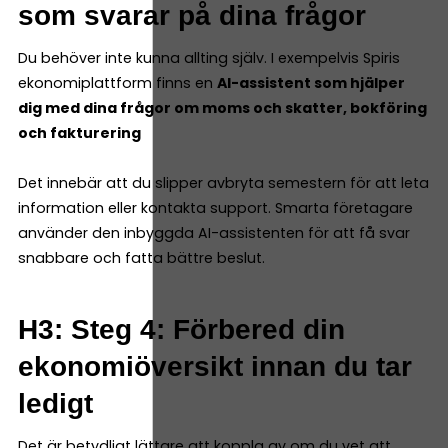
som svarar på dina frågor
Du behöver inte kunna allting själv. I exempelvis Spiris
ekonomiplattform finns en
AI-assistent som hjälper
dig med dina frågor om moms och skatter, bokföring
och fakturering
Det innebär att du slipper avbryta semestern för att leta
information eller kontakta support. Smarta företagare
använder den inbyggda AI-assistenten för att få svar
snabbare och fatta bättre beslut.
H3: Steg 4: Förbered din
ekonomiöversikt innan du tar
ledigt
Det är betydligt lättare att koppla av om du vet att