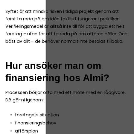
Syftet är att minska risken i tidiga projekt genom att
först ta reda på om idén faktiskt fungerar i praktiken.
Verifieringsmedel är alltså inte till för att bygga ett helt
företag – utan för att ta reda på om affären håller. Och
bäst av allt – de behöver normalt inte betalas tillbaka.
Hur ansöker man om
finansiering hos Almi?
Processen börjar ofta med ett möte med en rådgivare.
Då går ni igenom:
företagets situation
finansieringsbehov
affärsplan