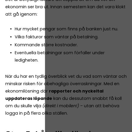
ekonomin ser bra ut. Innan semestern kan det vara klokt
att gå igenom:
Hur mycket pengar som finns på banken just nu.
Vilka fakturor som väntar på betalning.
Kommande större kostnader.
Eventuella betalningar som förfaller under
ledigheten.
När du har en tydlig överblick vet du vad som väntar och
minskar risken för obehagliga överraskningar. Med en
ekonomilösning där
rapporter och nyckeltal
uppdateras löpande
kan du dessutom snabbt få koll
om du skulle vilja
(direkt i mobilen!)
– utan att behöva
logga in på flera olika ställen.