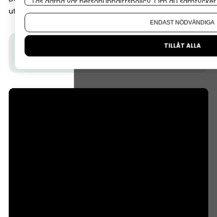
Läs gärna vår
personuppgiftspolicy
. Om du samtycker t
utvecklingen än vad banker gör.
Om du vill ändra ditt val i efterhand hittar du den möjl
ENDAST NÖDVÄNDIGA
TILLÅT ALLA
Tips från Almi:
I den här videon får du veta hur ett
Almilån fungerar.