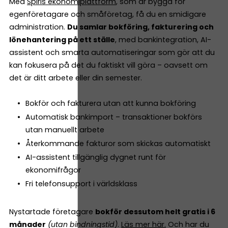
Med
Spiris ekonomiplattform
, som är byggd för
egenföretagare och småföretag, få du en smidigare
administration.
Du samlar bokföring, fakturering och
lönehantering på ett ställe
, med bankintegration, AI-
assistent och smarta automatiseringar som gör att du
kan fokusera på det du faktiskt vill göra – oavsett om
det är ditt arbete eller din semester.
Bokför och fakturera utan att kunna bokföring
Automatisk bankimport – transaktioner bokförs
utan manuellt arbete
Återkommande fakturor som skickas automatiskt
AI-assistent tillgänglig dygnet runt för
ekonomifrågor
Fri telefonsupport i världsklass
Nystartade företagare
bokför dessutom helt gratis i 6
månader
(utan bindningstid)
.
Läs mer här.
Och har du