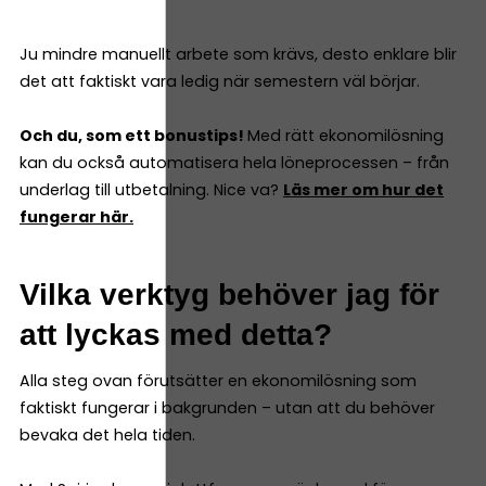
Ju mindre manuellt arbete som krävs, desto enklare blir
det att faktiskt vara ledig när semestern väl börjar.
Och du, som ett bonustips!
Med rätt ekonomilösning
kan du också automatisera hela löneprocessen – från
underlag till utbetalning. Nice va?
Läs mer om hur det
fungerar här.
Vilka verktyg behöver jag för
att lyckas med detta?
Alla steg ovan förutsätter en ekonomilösning som
faktiskt fungerar i bakgrunden – utan att du behöver
bevaka det hela tiden.