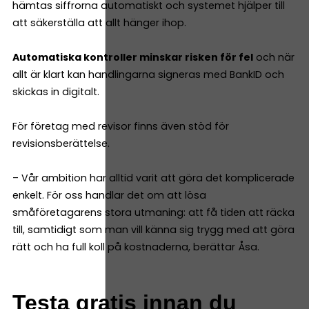
hämtas siffrorna automatiskt och systemet hjälper till
att säkerställa att allt hänger ihop.
Automatiska kontroller minskar risken för fel
och när
allt är klart kan handlingarna signeras med BankID och
skickas in digitalt.
För företag med revisor finns även stöd för
revisionsberättelse.
– Vår ambition har alltid varit att göra det komplicerade
enkelt. För oss handlar det om att lösa
småföretagarens stora utmaning: att få tiden att räcka
till, samtidigt som man vill känna sig trygg med att göra
rätt och ha full koll på kostnaderna, berättar Åsa.
Testa gratis innan du