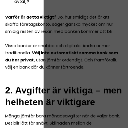
avtal)?
Varför är detta viktigt?
Jo, hur smidigt det är att
skaffa företagskonto, säger ganska mycket om hur
smidig resten av resan med banken kommer att bli.
Vissa banker är snabba och digitala. Andra är mer
traditionella.
Välj inte automatiskt samma bank som
du har privat,
utan jämför ordentligt. Och framförallt,
välj en bank där du känner förtroende.
2. Avgifter är viktiga – men
helheten är viktigare
Många jämför bara månadsavgifter när de väljer bank.
Det blir lätt för snävt. Skillnaden mellan de