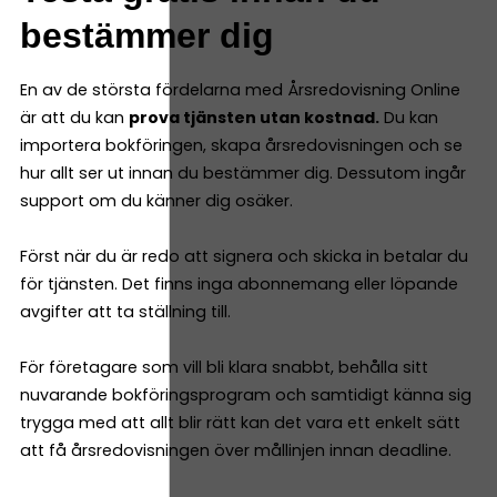
bestämmer dig
En av de största fördelarna med Årsredovisning Online
är att du kan
prova tjänsten utan kostnad.
Du kan
importera bokföringen, skapa årsredovisningen och se
hur allt ser ut innan du bestämmer dig. Dessutom ingår
support om du känner dig osäker.
Först när du är redo att signera och skicka in betalar du
för tjänsten. Det finns inga abonnemang eller löpande
avgifter att ta ställning till.
För företagare som vill bli klara snabbt, behålla sitt
nuvarande bokföringsprogram och samtidigt känna sig
trygga med att allt blir rätt kan det vara ett enkelt sätt
att få årsredovisningen över mållinjen innan deadline.