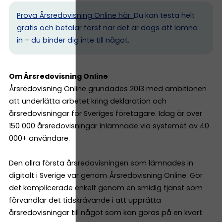
Prova Årsredovisning Online här.
Du kan testa helt
gratis och betalar först när det är dags att lämna
in – du binder dig inte till något.
Om Årsredovisning Online
Årsredovisning Online grundades 2013 med ambitionen
att underlätta arbetet kring deklaration och
årsredovisningar för Sveriges företagare. Idag är över
150 000 årsredovisningar inlämnade via systemet av 40
000+ användare.
Den allra första årsredovisningen som lämnades in
digitalt i Sverige var genom Årsredovisning Online. Gör
det komplicerade enkelt genom en smidig tjänst som
förvandlar det tidskrävande i att upprätta
årsredovisningar till något som kan göras på en kvart.