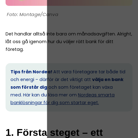
Montage/Canva
Det handlar alltså inte bara om månadsavgiften. Alright,
låt oss gå igenom hur du väljer rätt bank för ditt
företag.
Tips från Nordea!
Att vara företagare tar både tid
och energi – därför är det viktigt att
välja en bank
som förstår dig
och som företaget kan växa
med. Här kan du läsa mer om
Nordeas smarta
banklösningar för dig som startar eget.
1. Första steget – ett