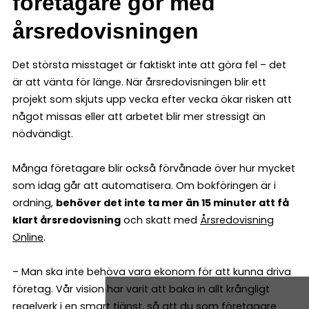
företagare gör med
årsredovisningen
Det största misstaget är faktiskt inte att göra fel – det
är att vänta för länge. När årsredovisningen blir ett
projekt som skjuts upp vecka efter vecka ökar risken att
något missas eller att arbetet blir mer stressigt än
nödvändigt.
Många företagare blir också förvånade över hur mycket
som idag går att automatisera. Om bokföringen är i
ordning,
behöver det inte ta mer än 15 minuter att få
klart årsredovisning
och skatt med
Årsredovisning
Online
.
– Man ska inte behöva vara ekonom för att kunna driva
företag. Vår vision har varit att baka in allt krångligt
regelverk i en smart tjänst, så att du som företagare