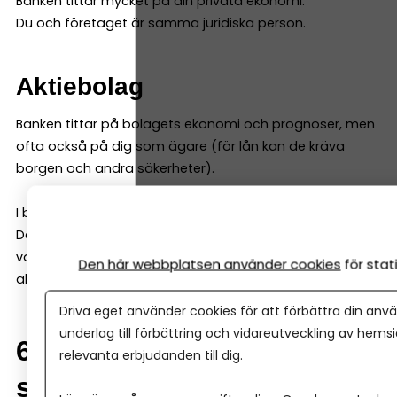
Banken tittar mycket på din privata ekonomi.
Du och företaget är samma juridiska person.
Aktiebolag
Banken tittar på bolagets ekonomi och prognoser, men
ofta också på dig som ägare (för lån kan de kräva
borgen och andra säkerheter).
I båda fallen gör banken en riskbedömning.
Det är normalt – och inget personligt. Därför kan det
vara smart att jämföra fler banker, för att få fler
Den här webbplatsen använder cookies
för sta
alternativ.
Driva eget använder cookies för att förbättra din anvä
underlag till förbättring och vidareutveckling av hems
6. Kan man byta bank
relevanta erbjudanden till dig.
senare?