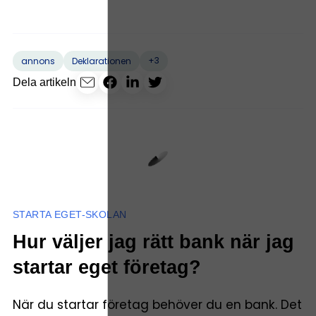
+3
annons
Deklarationen
Dela artikeln
STARTA EGET-SKOLAN
Hur väljer jag rätt bank när jag
startar eget företag?
När du startar företag behöver du en bank. Det