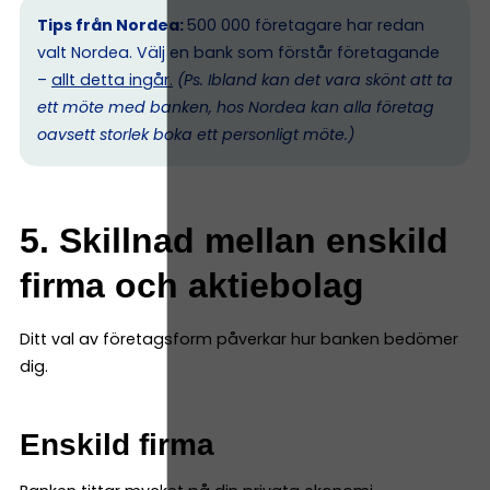
Tips från Nordea:
500 000 företagare har redan
valt Nordea. Välj en bank som förstår företagande
–
allt detta ingår.
(Ps. I
bland kan det vara skönt att ta
ett möte med banken, hos Nordea kan alla företag
oavsett storlek boka ett personligt möte.)
5. Skillnad mellan enskild
firma och aktiebolag
Ditt val av företagsform påverkar hur banken bedömer
dig.
Enskild firma