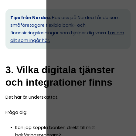
Tips från Nordea:
Hos oss på Nordea får du som
småföretagare flexibla bank- och
finansieringslösningar som hjälper dig växa.
Läs om
allt som ingår här.
3. Vilka digitala tjänster
och integrationer finns
Det här är underskattat.
Fråga dig:
Kan jag koppla banken direkt till mitt
bokföringsprogram?