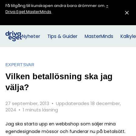
Få tillgång till kunskapen andra bara drömmer om.
»
Driva Eget MasterMinds
Nyheter
Tips & Guider
MasterMinds
Kalkyle
EXPERTSVAR
Vilken betallösning ska jag
välja?
27 september, 2013
•
Uppdaterades 18 december,
2024
•
1 minuts läsning
Jag ska starta upp en webbshop som säljer mina
egendesignade mössor och funderar nu på betalsätt.