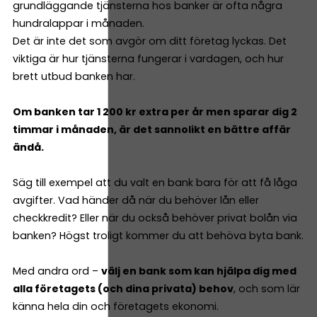
grundläggande tjänsterna hos banker är ofta några
hundralappar i månaden.
Det är inte det som avgör om ditt företag lyckas. Det
viktiga är hur tjänsterna fungerar i vardagen, och hur
brett utbud banken har.
Om banken tar 1 200 kr extra per år men sparar dig 2
timmar i månaden, är det sannolikt en bättre affär
ändå.
Säg till exempel att du valt en bank bara för att få låga
avgifter. Vad händer då när du behöver lån eller
checkkredit? Eller när du också behöver privat bolån via
banken? Högst troligt kommer du att behöva byta bank.
Med andra ord –
välj en bank som kan hjälpa dig med
alla företagets (och dina privata) behov
, och som lär
känna hela din och företagets ekonomi.