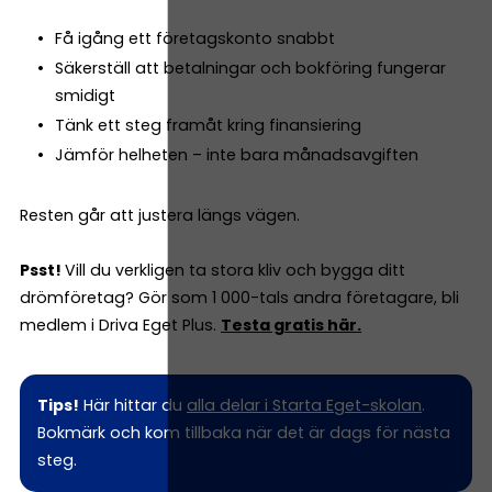
Få igång ett företagskonto snabbt
Säkerställ att betalningar och bokföring fungerar
smidigt
Tänk ett steg framåt kring finansiering
Jämför helheten – inte bara månadsavgiften
Resten går att justera längs vägen.
Psst!
Vill du verkligen ta stora kliv och bygga ditt
drömföretag? Gör som 1 000-tals andra företagare, bli
medlem i Driva Eget Plus.
Testa gratis här.
Tips!
Här hittar du
alla delar i Starta Eget-skolan
.
Bokmärk och kom tillbaka när det är dags för nästa
steg.