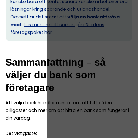
kanske bara ett konto, senare kanske ni behöver bra
lösningar kring sparande och utlandshandel.
Oavsett är det smart att
välja en bank att växa
med.
Läs mer om allt som ingår i Nordeas
företagspaket här.
Sammanfattning – så
väljer du bank som
företagare
Att välja bank handlar mindre om att hitta “den
billigaste” och mer om att hitta en bank som fungerar i
din vardag.
Det viktigaste: