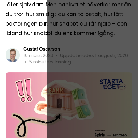
låter självklart. Men bankvalet påverkar mer än
du tror: hur smidigt du kan ta betalt, hur lätt
bokföringen blir, hur snabbt du får hjälp – och
ibland hur snabbt du ens kommer igång.
Gustaf Oscarson
16 mars, 2026
•
Uppdaterades 1 augusti, 2026
•
5 minuters läsning