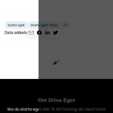
+1
starta eget
Starta eget-skola
Dela artikeln
Om Driva Eget
Ska du starta eget eller få ditt företag att växa? Driva