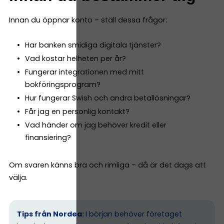
Innan du öppnar konto – ställ dessa frågor:
Har banken smidiga digitala tjänster?
Vad kostar helheten per år?
Fungerar integrationen med mitt
bokföringsprogram?
Hur fungerar Swish och andra betallösningar?
Får jag en personlig kontakt?
Vad händer om jag behöver kredit eller
finansiering?
Om svaren känns bra och rimliga – då är det dags att
välja.
Tips från Nordea:
I början behöver företaget