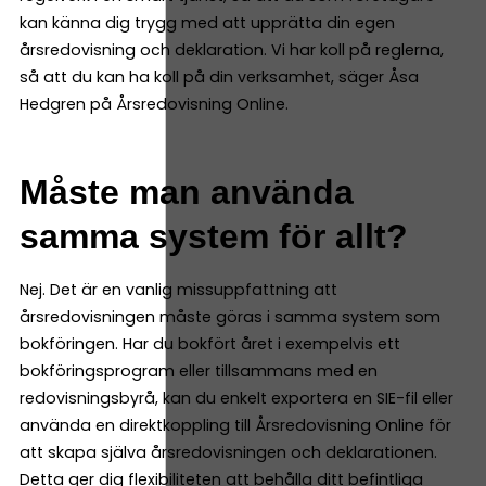
kan känna dig trygg med att upprätta din egen
årsredovisning och deklaration. Vi har koll på reglerna,
så att du kan ha koll på din verksamhet, säger Åsa
Hedgren på Årsredovisning Online.
Måste man använda
samma system för allt?
Nej. Det är en vanlig missuppfattning att
årsredovisningen måste göras i samma system som
bokföringen. Har du bokfört året i exempelvis ett
bokföringsprogram eller tillsammans med en
redovisningsbyrå, kan du enkelt exportera en SIE-fil eller
använda en direktkoppling till Årsredovisning Online för
att skapa själva årsredovisningen och deklarationen.
Detta ger dig flexibiliteten att behålla ditt befintliga