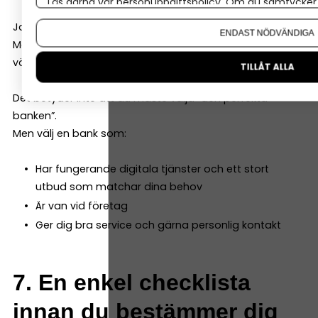
Läs gärna vår
personuppgiftspolicy
. Om du samtycker t
Om du vill ändra ditt val i efterhand hittar du den möjl
Ja, det går.
ENDAST NÖDVÄNDIGA
Men det är administrativt jobbigt. Därför kan det vara
värt att tänka ett steg längre redan från början.
TILLÅT ALLA
Det betyder inte att du måste välja “den perfekta
banken”.
Men välj en bank som:
Har fungerande digitala tjänster och ett stort
utbud som matchar dina behov
Är van vid företag
Ger dig bra service och gärna personlig kontakt
7. En enkel checklista
innan du bestämmer dig