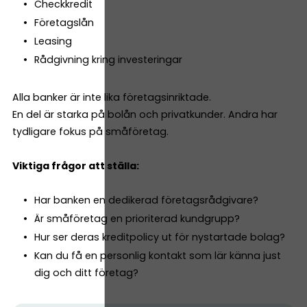
Checkkredit
Företagslån
Leasing
Rådgivning kring investeringar
Alla banker är inte lika företagsinriktade.
En del är starka på bolån och privatkunder. Andra har
tydligare fokus på småföretag.
Viktiga frågor att ställa:
Har banken en dedikerad företagsrådgivare?
Är småföretag en prioriterad kundgrupp?
Hur ser deras kreditpolicy ut för nystartade bolag?
Kan du få en personlig kontakt som lär känna just
dig och ditt företag?