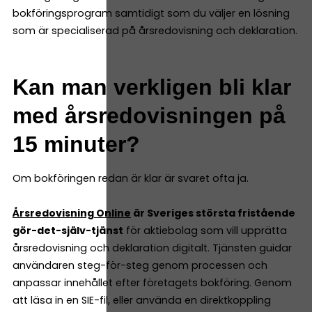
bokföringsprogram samtidigt som du väljer en lösning
som är specialiserad på årsredovisning och deklaration.
Kan man verkligen bli klar
med årsredovisningen på
15 minuter?
Om bokföringen redan är klar är svaret ofta ja.
Årsredovisning Online
är Sveriges största fristående
gör-det-själv-tjänst
för aktiebolag som vill upprätta
årsredovisning och deklaration digitalt. Tjänsten guidar
användaren steg-för-steg genom processen och
anpassar innehållet efter företagets bokföring. Genom
att läsa in en SIE-fil, eller använda en direktkoppling