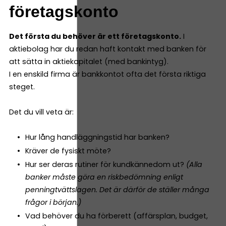
företagskonto
Det första du behöver är ett företagskonto.
I
aktiebolag har du redan haft kontakt med banken för
att sätta in aktiekapitalet (med bankintyg).
I en enskild firma är bankkontot ofta det första riktiga
steget.
Det du vill veta är:
Hur lång handläggningstid har banken?
Kräver de fysiskt möte?
Hur ser deras rutiner för kundkännedom ut?
(Alla
banker måste göra en riskbedömning enligt
penningtvättslagen. Det är därför de ställer många
frågor i början.)
Vad behöver du ha förberett (affärsplan, budget,