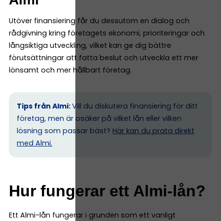
Utöver finansiering får du dessutom en dialog och
rådgivning kring företagets ekonomi, prioriteringar och
långsiktiga utveckling, vilket kan ge dig bättre
förutsättningar att fatta beslut och utveckla ett mer
lönsamt och mer hållbart företag.
Tips från Almi:
Vill du diskutera finansiering för ditt
företag, men är osäker på vilket lån eller vilken
lösning som passar bäst?
Här kan du prata direkt
med Almi.
Hur fungerar ett Almi-lån?
Ett Almi-lån fungerar i grunden som ett vanligt