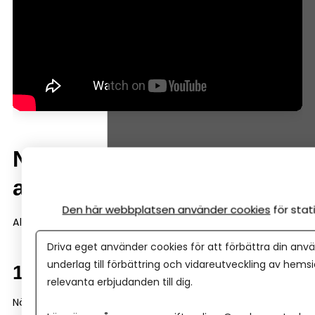
När brukar Almi-lån vara
aktuella?
Den här webbplatsen använder cookies
för sta
Almi-finansiering dyker ofta upp i tre situationer.
Driva eget använder cookies för att förbättra din anvä
underlag till förbättring och vidareutveckling av hems
1. Tidig fas
relevanta erbjudanden till dig.
När ett företag fortfarande är ungt kan banken tycka