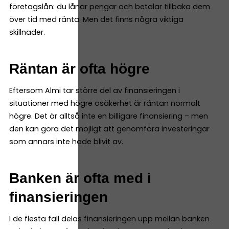
företagslån: du lånar pengar och betalar tillbaka dem
över tid med ränta. Men det finns några viktiga
skillnader.
Räntan är ofta högre
Eftersom Almi tar större del av finansieringen i
situationer med högre osäkerhet är räntan normalt
högre. Det är alltså inte en billigare finansiering – men
den kan göra det möjligt att genomföra investeringar
som annars inte hade blivit av.
Banken är ofta med i
finansieringen
I de flesta fall delas finansieringen upp mellan banken