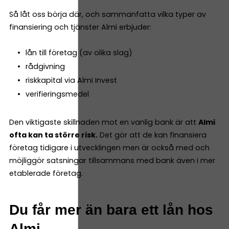
Så låt oss börja där, och sammanfatta vilka typer av
finansiering och tjänster Almi erbjuder:
lån till företag (av olika slag)
rådgivning
riskkapital via Almi Invest
verifieringsmedel
Den viktigaste skillnaden mot en vanlig bank är att
Almi
ofta kan ta större risk.
Det gör att de kan finansiera
företag tidigare i utvecklingen men är också med och
möjliggör satsningar tillsammans med bank även i mer
etablerade företag.
Du får mer än bara ett lån hos
Almi