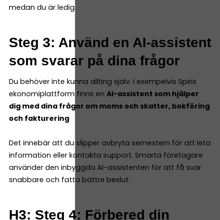
medan du är ledig.
Steg 3: Använd en AI-assistent
som svarar på dina frågor
Du behöver inte kunna allting själv. I exempelvis Spiris
ekonomiplattform finns en
AI-assistent som hjälper
dig med dina frågor om moms och skatter, bokföring
och fakturering
Det innebär att du slipper avbryta semestern för att leta
information eller kontakta support. Smarta företagare
använder den inbyggda AI-assistenten för att få svar
snabbare och fatta bättre beslut.
H3: Steg 4: Förbered din