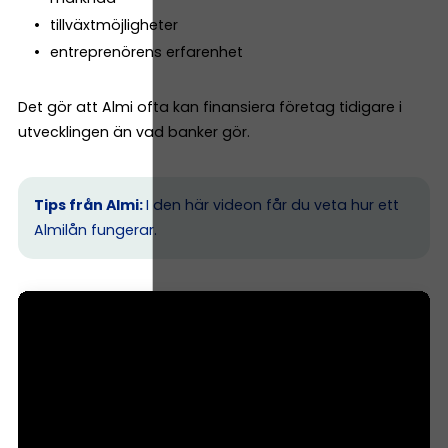
tillväxtmöjligheter
entreprenörens erfarenhet
Det gör att Almi ofta kan finansiera företag tidigare i
utvecklingen än vad banker gör.
Tips från Almi:
I den här videon får du veta hur ett
Almilån fungerar.