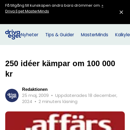
Få tillgång till kunskapen andra bara drömmer om.
»
Driva Eget MasterMinds
Nyheter
Tips & Guider
MasterMinds
Kalkyle
250 idéer kämpar om 100 000
kr
Redaktionen
25 maj, 2009
•
Uppdaterades 18 december,
2024
•
2 minuters läsning