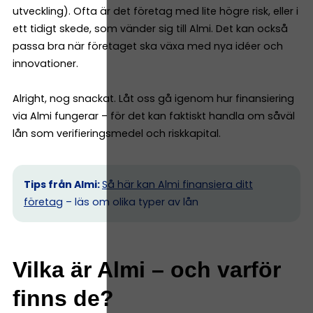
utveckling). Ofta är det företag med lite högre risk, eller i
ett tidigt skede, som vänder sig till Almi. Det kan också
passa bra när företaget ska växa med nya idéer och
innovationer.
Alright, nog snackat. Låt oss gå igenom hur finansiering
via Almi fungerar – för det kan faktiskt handla om såväl
lån som verifieringsmedel och riskkapital.
Tips från Almi:
Så här kan Almi finansiera ditt
företag
– läs om olika typer av lån
Vilka är Almi – och varför
finns de?