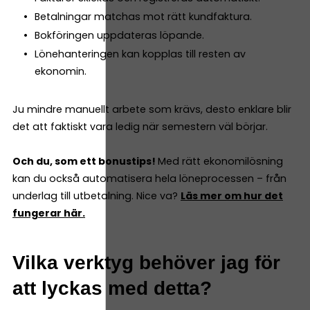
Betalningar matchas mot rätt kundfaktura.
Bokföringen uppdateras löpande.
Lönehanteringen kan kopplas till resten av
ekonomin.
Ju mindre manuellt arbete som krävs, desto enklare blir
det att faktiskt vara ledig när semestern väl börjar.
Och du, som ett bonustips!
Med rätt ekonomilösning
kan du också automatisera hela löneprocessen – från
underlag till utbetalning. Nice va?
Läs mer om hur det
fungerar här.
Vilka verktyg behöver jag för
att lyckas med detta?