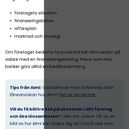
företagets situation
finansieringsbehov
affärsplan
marknad och strategi
Om företaget bedöms ha potential kan Almi sedan gå
vidare med en finansieringslösning. Precis som hos
banker görs alltid en kreditbedömning.
Tips från Almi:
Vad behöver man förbereda inför
låneansökan hos Almi?
Det lär du dig här.
Vill du få bättre koll på ekonomin i ditt företag
och öka lönsamheten
? I den här videon får du en
bild av hur Almi kan hjälpa dig att förstå vad som