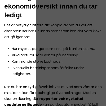
ekonomiöversikt innan du tar
ledigt
Det är betydligt lättare att koppla av om du vet att
ekonomin ser bra ut. Innan semestern kan det vara klokt
att gå igenom:
Hur mycket pengar som finns på banken just nu.
Vilka fakturor som väntar på betalning.
Kommande större kostnader.
Eventuella betalningar som förfaller under
ledigheten.
När du har en tydlig överblick vet du vad som väntar och
minskar risken för obehagliga överraskningar. Med en
ekonomilösning där
rapporter och nyckeltal
uppdateras löpande
kan du dessutom snabbt få koll