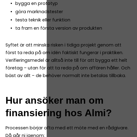
bygga en prototyp
göra marknadstester
testa teknik eller funktion
ta fram en första version av produkten
Syftet är att minska risken i tidiga projekt genom att
först ta reda på om idén faktiskt fungerar i praktiken.
Verifieringsmedel är alltså inte till för att bygga ett helt
företag – utan för att ta reda på om affären håller. Och
bäst av allt – de behöver normalt inte betalas tillbaka.
Hur ansöker man om
finansiering hos Almi?
Processen börjar ofta med ett möte med en rådgivare.
Då går ni igenom: