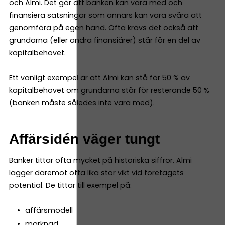
och Almi. Det gör att banken kan vara med och
finansiera satsningar som annars kan vara svåra att
genomföra på egen hand. Ofta krävs det också att
grundarna (eller andra finansiärer) står för en del av
kapitalbehovet.
Ett vanligt exempel är att Almi kan stå för 50 % av
kapitalbehovet om grundarna står för resterande 50 %
(banken måste således inte vara med).
Affärsidén väger tungt
Banker tittar ofta mycket på historiska siffror. Almi
lägger däremot ofta lika stor vikt vid företagets
potential. De tittar till exempel på:
affärsmodell
marknad