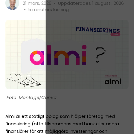
21 mars, 2026
•
Uppdaterades 1 augusti, 2026
•
5 minuters läsning
Montage/Canva
Almi är ett statligt bolag som hjälper företag med
finansiering (ofta tillsammans med bank eller andra
finansiärer för att möjliggöra investeringar och