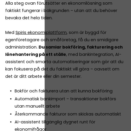
Alla steg ovan förutsätter en ekonomilösning som
faktiskt fungerar i bakgrunden – utan att du behöver
bevaka det hela tiden.
Med
Spiris ekonomiplattform
, som är byggd för
egenföretagare och småföretag, få du en smidigare
administration.
Du samlar bokföring, fakturering och
lönehantering på ett ställe
, med bankintegration, AI-
assistent och smarta automatiseringar som gör att du
kan fokusera på det du faktiskt vill göra – oavsett om
det är ditt arbete eller din semester.
Bokför och fakturera utan att kunna bokföring
Automatisk bankimport – transaktioner bokförs
utan manuellt arbete
Återkommande fakturor som skickas automatiskt
AI-assistent tillgänglig dygnet runt för
ekonomifrågor