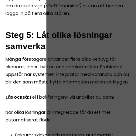
om du skulle vilja
(direkt i mobilen!)
– utan att behöva
logga in på flera olika ställen.
Steg 5: Låt olika lösningar
samverka
Många företagare använder flera olika verktyg för
ekonomi, löner, kvitton och administration. Problemet
uppstår när systemen inte pratar med varandra och du
blir den som måste flytta information mellan verktygen.
Läs också:
Fel i bokföringen?
Så undviker du dem!
När olika lösningar är integrerade får du ett mer
automatiserat flöde:
Fakturor skickas och registreras automatiskt.