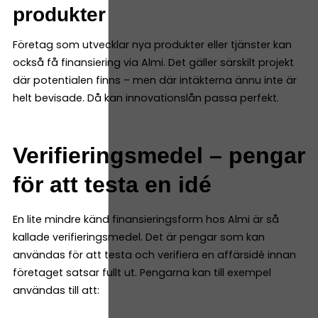
produkter
Företag som utvecklar nya produkter eller tjänster kan
också få finansiering via Almi. Det gäller särskilt projekt
där potentialen finns – men där intäkterna ännu inte är
helt bevisade. Då kan innovationslån passa perfekt.
Verifieringsmedel – pengar
för att testa en idé
En lite mindre känd finansieringsform hos Almi är så
kallade verifieringsmedel. Det är pengar som kan
användas för att testa och verifiera en affärsidé innan
företaget satsar fullt ut. Pengarna kan till exempel
användas till att: