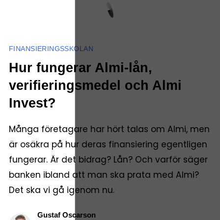
FINANSIERINGSSKOLAN
Hur fungerar Almi-lån,
verifieringsmedel och Almi
Invest?
Många företagare har hört talas om Almi, men
är osäkra på hur deras finansiering egentligen
fungerar. Är det bidrag? Lån? Och varför säger
banken ibland att man ska prata med Almi?
Det ska vi gå igenom nu.
Gustaf Oscarson