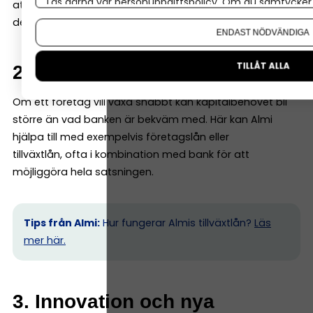
Läs gärna vår
personuppgiftspolicy
. Om du samtycker t
att underlaget är begränsat. Då kan Almi gå in med en
Om du vill ändra ditt val i efterhand hittar du den möjl
del av finansieringen – ofta genom ett s k mikrolån.
ENDAST NÖDVÄNDIGA
TILLÅT ALLA
2. Tillväxt och expansion
Om ett företag vill växa snabbt kan kapitalbehovet bli
större än vad banken är bekväm med. Här kan Almi
hjälpa till med exempelvis företagslån eller
tillväxtlån, ofta i kombination med bank för att
möjliggöra hela satsningen.
Tips från Almi:
Hur fungerar Almis tillväxtlån?
Läs
mer här.
3. Innovation och nya