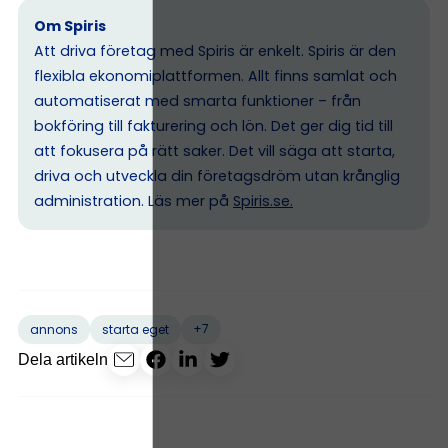
Om Spiris
Att driva företag med Spiris är enkelt. Spiris är den
flexibla ekonomiplattformen. Allt finns samlat och
automatiserat med smarta funktioner – från
bokföring till fakturering och lön. Det ger dig tid till
att fokusera på rätt saker. Det vill säga att starta,
driva och utveckla din företagsdröm utan krånglig
administration. Läs mer på
Spiris.se
.
+7
annons
starta eget
Dela artikeln