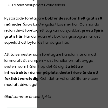
Fri telefonsupport i världsklass
Nystartade företagare
bokför dessutom helt gratis i 6
månader
(utan bindningstid)
.
Läs mer här.
Och har du
redan drivit företag ett tag kan du självklart
prova Spiris
gratis här
. Har du redan ett bokföringsprogram är det
superlätt att byta,
läs hur du gör här.
Att ta semester som företagare handlar inte om att
lämna allt åt slumpen – det handlar om att bygga
system som håller ihop det åt dig.
Ju bättre
infrastruktur du har på plats, desto friare är du att
faktiskt vara ledig.
Och det är väl ändå lite av vitsen
med att driva eget.
Glad sommar önskar Spiris!