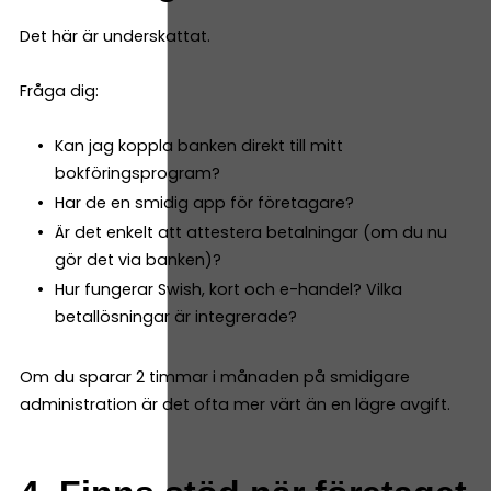
Det här är underskattat.
Fråga dig:
Kan jag koppla banken direkt till mitt
bokföringsprogram?
Har de en smidig app för företagare?
Är det enkelt att attestera betalningar (om du nu
gör det via banken)?
Hur fungerar Swish, kort och e-handel? Vilka
betallösningar är integrerade?
Om du sparar 2 timmar i månaden på smidigare
administration är det ofta mer värt än en lägre avgift.