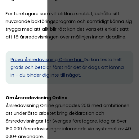
För företagare som vill bli klara snabbt, behålla sitt
nuvarande bokföringsprogram och samtidigt känna sig
trygga med att allt blir rätt kan det vara ett enkelt sätt
att få årsredovisningen över mållinjen innan deadline.
Prova Årsredovisning Online här.
Du kan testa helt
gratis och betalar först när det är dags att lämna
in – du binder dig inte till något.
Om Årsredovisning Online
Årsredovisning Online grundades 2013 med ambitionen
att underlätta arbetet kring deklaration och
årsredovisningar för Sveriges företagare. Idag är över
150 000 årsredovisningar inlämnade via systemet av 40
000+ användare.