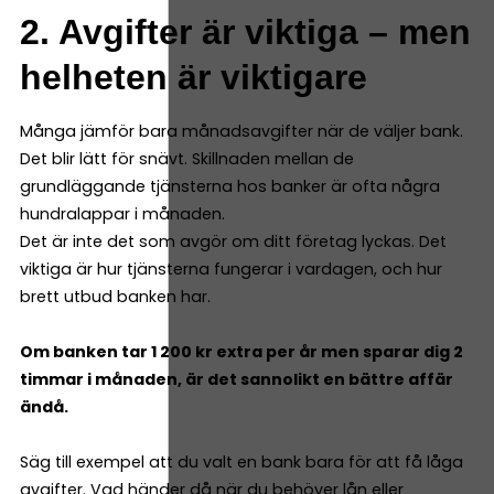
2. Avgifter är viktiga – men
helheten är viktigare
Många jämför bara månadsavgifter när de väljer bank.
Det blir lätt för snävt. Skillnaden mellan de
grundläggande tjänsterna hos banker är ofta några
hundralappar i månaden.
Det är inte det som avgör om ditt företag lyckas. Det
viktiga är hur tjänsterna fungerar i vardagen, och hur
brett utbud banken har.
Om banken tar 1 200 kr extra per år men sparar dig 2
timmar i månaden, är det sannolikt en bättre affär
ändå.
Säg till exempel att du valt en bank bara för att få låga
avgifter. Vad händer då när du behöver lån eller