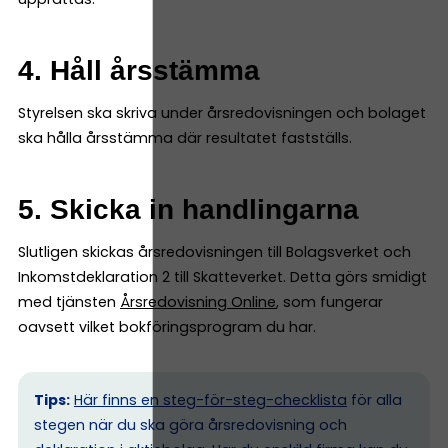
4. Håll årsstämma
Styrelsen ska skriva under årsredovisningen och bolaget
ska hålla årsstämma där resultatet fastställs.
5. Skicka in handlingarna
Slutligen skickas årsredovisningen till Bolagsverket och
Inkomstdeklaration 2 till Skatteverket. Detta görs smidigt
med tjänsten
Årsredovisning Online
, som fungerar
oavsett vilket bokföringsprogram du har.
Tips:
Här finns en steg-för-steg-checklista
för alla
stegen när du ska göra årsredovisning och