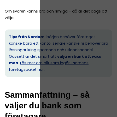
Om svaren känns bra och rimliga – då är det dags att
välja.
Tips från Nordea:
I början behöver företaget
kanske bara ett konto, senare kanske ni behöver bra
lösningar kring sparande och utlandshandel.
Oavsett är det smart att
välja en bank att växa
med.
Läs mer om allt som ingår i Nordeas
företagspaket här.
Sammanfattning – så
väljer du bank som
företagare