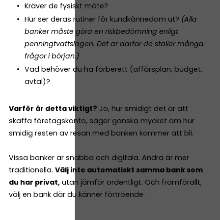
Kräver de fysiskt möte?
Hur ser deras rutiner för kundkännedom ut?
(Alla
banker måste göra en riskbedömning enligt
penningtvättslagen. Det är därför de ställer många
frågor i början.)
Vad behöver du ha förberett (affärsplan, budget,
avtal)?
Varför är detta viktigt?
Jo, hur smidigt det är att
skaffa företagskonto, säger ganska mycket om hur
smidig resten av resan med banken kommer att bli.
Vissa banker är snabba och digitala. Andra är mer
traditionella.
Välj inte automatiskt samma bank som
du har privat,
utan jämför ordentligt. Och framförallt,
välj en bank där du känner förtroende.