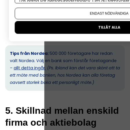
Läs gärna vår
personuppgiftspolicy
. Om du samtycker t
Har banken en dedikerad företagsrådgivare?
Om du vill ändra ditt val i efterhand hittar du den möjl
Är småföretag en prioriterad kundgrupp?
ENDAST NÖDVÄNDIGA
Hur ser deras kreditpolicy ut för nystartade bolag?
Kan du få en personlig kontakt som lär känna just
TILLÅT ALLA
dig och ditt företag?
Tips från Nordea:
500 000 företagare har redan
valt Nordea. Välj en bank som förstår företagande
–
allt detta ingår.
(Ps. I
bland kan det vara skönt att ta
ett möte med banken, hos Nordea kan alla företag
oavsett storlek boka ett personligt möte.)
5. Skillnad mellan enskild
firma och aktiebolag