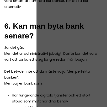
vara smart att jämföra fler banker, för att få fler
alternativ.
6. Kan man byta bank
senare?
Ja, det går.
Men det är administrativt jobbigt. Därför kan det vara
värt att tänka ett steg längre redan från början.
Det betyder inte att du måste välja “den perfekta
banken”.
Men välj en bank som:
Har fungerande digitala tjänster och ett stort
utbud som matchar dina behov