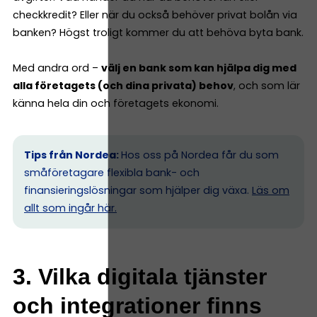
checkkredit? Eller när du också behöver privat bolån via
banken? Högst troligt kommer du att behöva byta bank.
Med andra ord –
välj en bank som kan hjälpa dig med
alla företagets (och dina privata) behov
, och som lär
känna hela din och företagets ekonomi.
Tips från Nordea:
Hos oss på Nordea får du som
småföretagare flexibla bank- och
finansieringslösningar som hjälper dig växa.
Läs om
allt som ingår här.
3. Vilka digitala tjänster
och integrationer finns