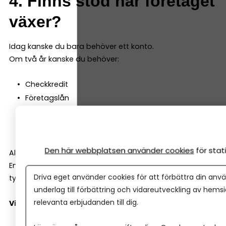
4. Finns stöd när företaget
växer?
Idag kanske du bara behöver ett konto.
Om två år kanske du behöver:
Checkkredit
Företagslån
Leasing
Rådgivning kring investeringar
Den här webbplatsen använder cookies
för sta
Alla banker är inte lika företagsinriktade.
En del är starka på bolån och privatkunder. Andra har
Driva eget använder cookies för att förbättra din anvä
tydligare fokus på småföretag.
underlag till förbättring och vidareutveckling av hems
relevanta erbjudanden till dig.
Viktiga frågor att ställa: