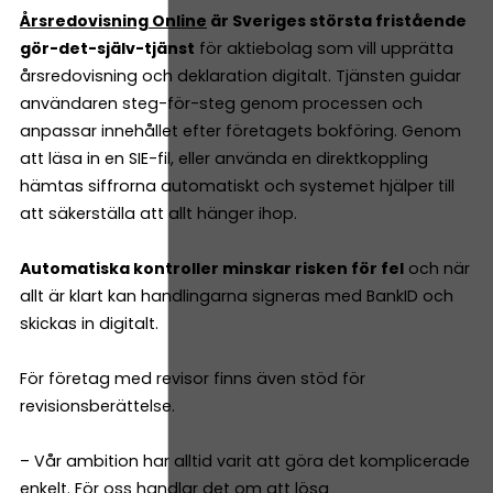
Årsredovisning Online
är Sveriges största fristående
gör-det-själv-tjänst
för aktiebolag som vill upprätta
årsredovisning och deklaration digitalt. Tjänsten guidar
användaren steg-för-steg genom processen och
anpassar innehållet efter företagets bokföring. Genom
att läsa in en SIE-fil, eller använda en direktkoppling
hämtas siffrorna automatiskt och systemet hjälper till
att säkerställa att allt hänger ihop.
Automatiska kontroller minskar risken för fel
och när
allt är klart kan handlingarna signeras med BankID och
skickas in digitalt.
För företag med revisor finns även stöd för
revisionsberättelse.
– Vår ambition har alltid varit att göra det komplicerade
enkelt. För oss handlar det om att lösa