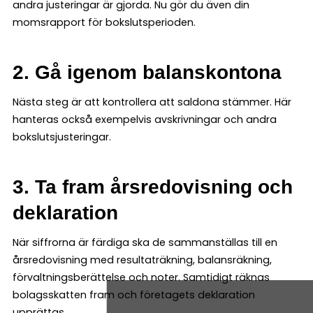
andra justeringar är gjorda. Nu gör du även din
momsrapport för bokslutsperioden.
2. Gå igenom balanskontona
Nästa steg är att kontrollera att saldona stämmer. Här
hanteras också exempelvis avskrivningar och andra
bokslutsjusteringar.
3. Ta fram årsredovisning och
deklaration
När siffrorna är färdiga ska de sammanställas till en
årsredovisning med resultaträkning, balansräkning,
förvaltningsberättelse och noter. Samtidigt räknas
bolagsskatten fram och företagets deklaration
upprättas.