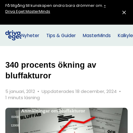
Få tillgång till kunskapen andra bara drömmer om.
»
Driva Eget MasterMinds
Nyheter
Tips & Guider
MasterMinds
Kalkyle
340 procents ökning av
bluffakturor
5 januari, 2012
•
Uppdaterades 18 december, 2024
•
1 minuts läsning