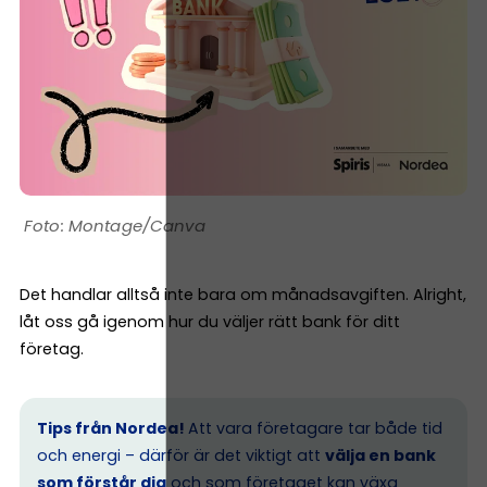
Montage/Canva
Det handlar alltså inte bara om månadsavgiften. Alright,
låt oss gå igenom hur du väljer rätt bank för ditt
företag.
Tips från Nordea!
Att vara företagare tar både tid
och energi – därför är det viktigt att
välja en bank
som förstår dig
och som företaget kan växa