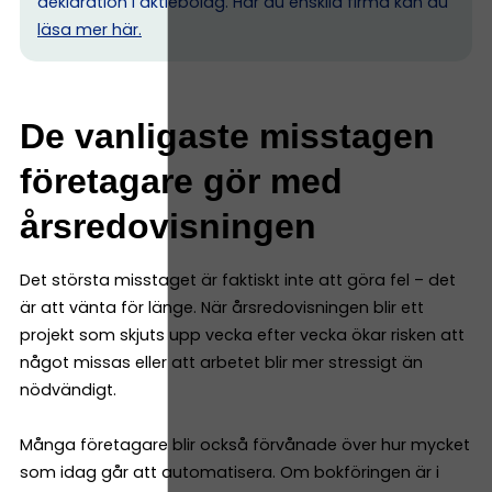
deklaration i aktiebolag. Har du enskild firma kan du
l
äsa mer här.
De vanligaste misstagen
företagare gör med
årsredovisningen
Det största misstaget är faktiskt inte att göra fel – det
är att vänta för länge. När årsredovisningen blir ett
projekt som skjuts upp vecka efter vecka ökar risken att
något missas eller att arbetet blir mer stressigt än
nödvändigt.
Många företagare blir också förvånade över hur mycket
som idag går att automatisera. Om bokföringen är i