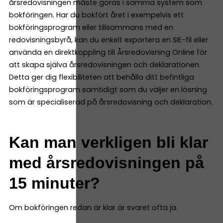
årsredovisningen måste göras i samma system som
bokföringen. Har du bokfört året i exempelvis ett
bokföringsprogram eller tillsammans med en
redovisningsbyrå, kan du enkelt exportera en SIE-fil eller
använda en direktkoppling till Årsredovisning Online för
att skapa själva årsredovisningen och deklarationen.
Detta ger dig flexibiliteten att behålla ditt befintliga
bokföringsprogram samtidigt som du väljer en lösning
som är specialiserad på årsredovisning och deklaration.
Kan man verkligen bli klar
med årsredovisningen på
15 minuter?
Om bokföringen redan är klar är svaret ofta ja.