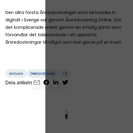
Den allra första årsredovisningen som lämnades in
digitalt i Sverige var genom Årsredovisning Online. Gör
det komplicerade enkelt genom en smidig tjänst som
förvandlar det tidskrävande i att upprätta
årsredovisningar till något som kan göras på en kvart.
+3
annons
Deklarationen
Dela artikeln