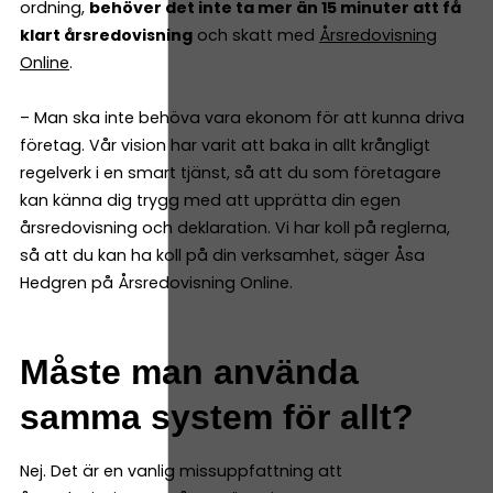
ordning,
behöver det inte ta mer än 15 minuter att få
klart årsredovisning
och skatt med
Årsredovisning
Online
.
– Man ska inte behöva vara ekonom för att kunna driva
företag. Vår vision har varit att baka in allt krångligt
regelverk i en smart tjänst, så att du som företagare
kan känna dig trygg med att upprätta din egen
årsredovisning och deklaration. Vi har koll på reglerna,
så att du kan ha koll på din verksamhet, säger Åsa
Hedgren på Årsredovisning Online.
Måste man använda
samma system för allt?
Nej. Det är en vanlig missuppfattning att