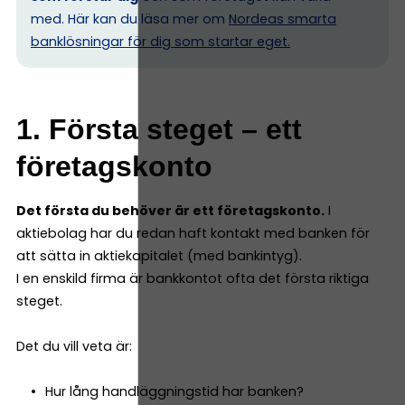
med. Här kan du läsa mer om
Nordeas smarta
banklösningar för dig som startar eget.
1. Första steget – ett
företagskonto
Det första du behöver är ett företagskonto.
I
aktiebolag har du redan haft kontakt med banken för
att sätta in aktiekapitalet (med bankintyg).
I en enskild firma är bankkontot ofta det första riktiga
steget.
Det du vill veta är:
Hur lång handläggningstid har banken?