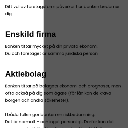
Ditt val av företagsform påverkar hur banken bedömer
dig.
Enskild firma
Banken tittar mycket på din privata ekonomi.
Du och företaget är samma juridiska person.
Aktiebolag
Banken tittar på bolagets ekonomi och prognoser, men
ofta också på dig som ägare (för lån kan de kräva
borgen och andra säkerheter).
I båda fallen gör banken en riskbedömning.
Det är normalt – och inget personligt. Därför kan det