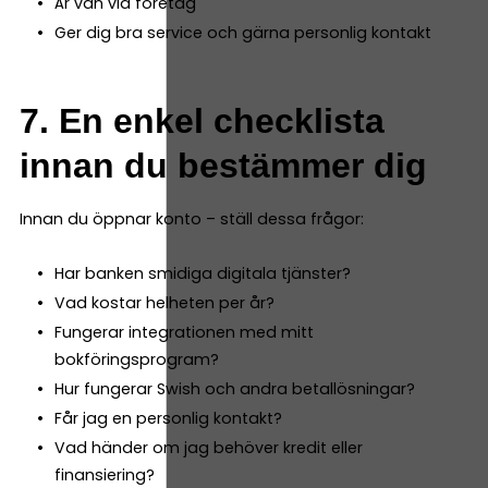
Är van vid företag
Ger dig bra service och gärna personlig kontakt
7. En enkel checklista
innan du bestämmer dig
Innan du öppnar konto – ställ dessa frågor:
Har banken smidiga digitala tjänster?
Vad kostar helheten per år?
Fungerar integrationen med mitt
bokföringsprogram?
Hur fungerar Swish och andra betallösningar?
Får jag en personlig kontakt?
Vad händer om jag behöver kredit eller
finansiering?