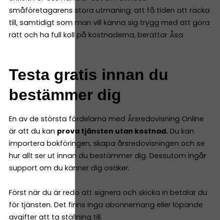
småföretagarens stora utmaning: att få tiden att räcka
till, samtidigt som man vill känna sig trygg med att göra
rätt och ha full koll på kostnaderna, berättar Åsa.
Testa gratis innan du
bestämmer dig
En av de största fördelarna med Årsredovisning Online
är att du kan
prova tjänsten utan kostnad.
Du kan
importera bokföringen, skapa årsredovisningen och se
hur allt ser ut innan du bestämmer dig. Dessutom ingår
support om du känner dig osäker.
Först när du är redo att signera och skicka in betalar du
för tjänsten. Det finns inga abonnemang eller löpande
avgifter att ta ställning till.