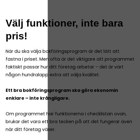
Välj funktioner, inte bara
pris!
När du ska välja bokföringsprogram är det lätt att
fastna i priset. Men ofta är det viktigare att programmet
faktiskt passar hur ditt företag arbetar – det är värt
någon hundralapp extra att välja kvalitet.
Ett bra bokföringsprogram ska göra ekonomin
enklare – inte krångligare.
Om programmet har funktionerna i checklistan ovan,
brukar det vara ett bra tecken på att det fungerar även
när ditt företag växer.