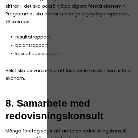
siffror – det ska också hjälpa dig att förstå ekonomin.
Programmet ska därför kunna ge dig tydliga rapporter,
till exempel:
resultatrapport
balansrapport
kassaflödesrapport
Helst ska de vara enkla att läsa även för den som inte är
ekonom.
8. Samarbete med
redovisningskonsult
Många företag väljer att anlita en redovisningskonsult