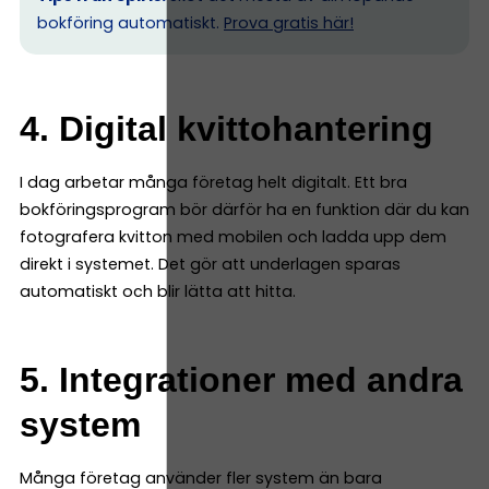
bokföring automatiskt.
Prova gratis här!
4. Digital kvittohantering
I dag arbetar många företag helt digitalt. Ett bra
bokföringsprogram bör därför ha en funktion där du kan
fotografera kvitton med mobilen och ladda upp dem
direkt i systemet. Det gör att underlagen sparas
automatiskt och blir lätta att hitta.
5. Integrationer med andra
system
Många företag använder fler system än bara