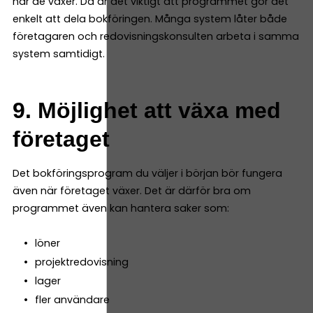
när de växer. Då är det viktigt att programmet gör det
enkelt att dela bokföringen. Många system låter både
företagaren och redovisningskonsulten arbeta i samma
system samtidigt.
9. Möjlighet att växa med
företaget
Det bokföringsprogram du väljer i början bör fungera
även när företaget växer. Det är därför bra om
programmet även kan hantera saker som:
löner
projektredovisning
lager
fler användare