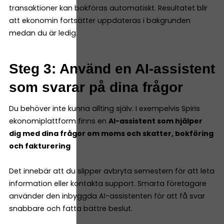
transaktioner kan bokföras automatiskt. Resultatet blir
att ekonomin fortsätter uppdateras i bakgrunden
medan du är ledig.
Steg 3: Använd en AI-assistent
som svarar på dina frågor
Du behöver inte kunna allting själv. I exempelvis Spiris
ekonomiplattform finns en
AI-assistent som hjälper
dig med dina frågor om moms och skatter, bokföring
och fakturering
Det innebär att du slipper avbryta semestern för att leta
information eller kontakta support. Smarta företagare
använder den inbyggda AI-assistenten för att få svar
snabbare och fatta bättre beslut.