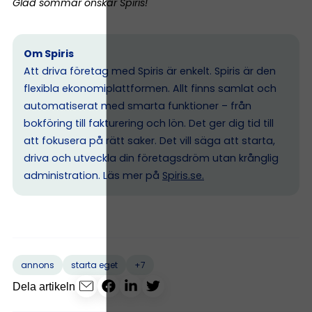
Glad sommar önskar Spiris!
Om Spiris
Att driva företag med Spiris är enkelt. Spiris är den
flexibla ekonomiplattformen. Allt finns samlat och
automatiserat med smarta funktioner – från
bokföring till fakturering och lön. Det ger dig tid till
att fokusera på rätt saker. Det vill säga att starta,
driva och utveckla din företagsdröm utan krånglig
administration. Läs mer på
Spiris.se
.
+7
annons
starta eget
Dela artikeln