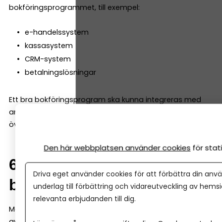
bokföringsprogrammet, till exempel:
e-handelssystem
kassasystem
CRM-system
betalningslösningar
Ett bra bokföringsprogram ska kunna integreras med
andra verktyg så att informationen automatiskt förs
över till bokföringen.
Den här webbplatsen använder cookies
för sta
6. Automatisering av
Driva eget använder cookies för att förbättra din anvä
bokföringen
underlag till förbättring och vidareutveckling av hems
relevanta erbjudanden till dig.
Moderna bokföringsprogram kan automatisera mycket
av bokföringen. Till exempel kan systemet: