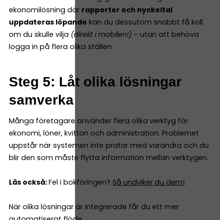
ekonomilösning där
rapporter och nyckeltal
uppdateras löpande
kan du dessutom snabbt få koll
om du skulle vilja
(direkt i mobilen!)
– utan att behöva
logga in på flera olika ställen.
Steg 5: Låt olika lösningar
samverka
Många företagare använder flera olika verktyg för
ekonomi, löner, kvitton och administration. Problemet
uppstår när systemen inte pratar med varandra och du
blir den som måste flytta information mellan verktygen.
Läs också:
Fel i bokföringen?
Så undviker du dem!
När olika lösningar är integrerade får du ett mer
automatiserat flöde: