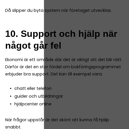
Då slipper du byta system när företaget utvecklas.
10. Support och hjälp när
något går fel
Ekonomi är ett område där det är viktigt att det blir rätt.
Därför är det en stor fördel om bokföringsprogrammet
erbjuder bra support. Det kan till exempel vara:
chatt eller telefon
guider och utbildningar
hjälpcenter online
När frågor uppstår är det skönt att kunna få hjälp
snabbt.