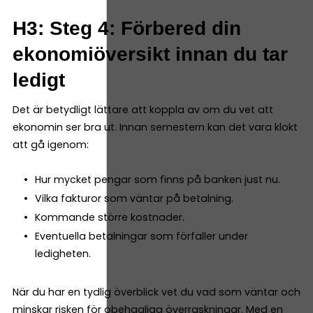
H3: Steg 4: Förbered din
ekonomiöversikt innan du tar
ledigt
Det är betydligt lättare att koppla av om du vet att
ekonomin ser bra ut. Innan semestern kan det vara klokt
att gå igenom:
Hur mycket pengar som finns på banken just nu.
Vilka fakturor som väntar på betalning.
Kommande större kostnader.
Eventuella betalningar som förfaller under
ledigheten.
När du har en tydlig överblick vet du vad som väntar och
minskar risken för obehagliga överraskningar. Med en