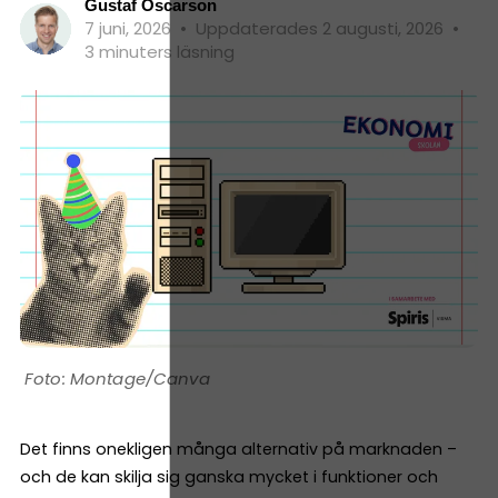
Gustaf Oscarson
7 juni, 2026
•
Uppdaterades 2 augusti, 2026
•
3 minuters läsning
Montage/Canva
Det finns onekligen många alternativ på marknaden –
och de kan skilja sig ganska mycket i funktioner och