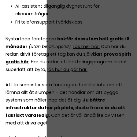
AI-assistent tillgänglig dygnet runt för
ekonomifrågor
Fri telefonsupport i världsklass
Nystartade företagare
bokför dessutom helt gratis i 6
månader
(utan bindningstid)
.
Läs mer här.
Och har du
redan drivit företag ett tag kan du självklart
prova Spiris
gratis här
. Har du redan ett bokföringsprogram är det
superlätt att byta,
läs hur du gör här.
Att ta semester som företagare handlar inte om att
lämna allt åt slumpen – det handlar om att bygga
system som håller ihop det åt dig.
Ju bättre
infrastruktur du har på plats, desto friare är du att
faktiskt vara ledig.
Och det är väl ändå lite av vitsen
med att driva eget.