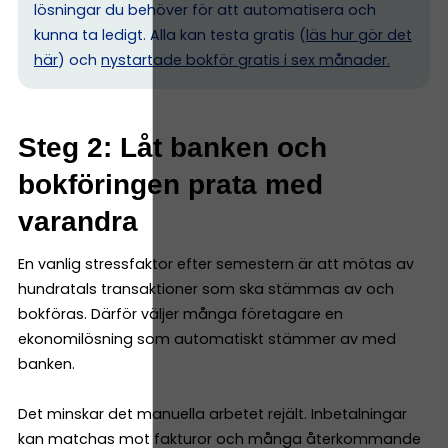
lösningar du behöver för att automatisera och
kunna ta ledigt. Alla kan testa gratis (
läs hur gör det
här
) och
nystartade bokför gratis i sex månader.
Steg 2: Låt banken och
bokföringen prata med
varandra
En vanlig stressfaktor efter semestern är att mötas av
hundratals transaktioner som ska stämmas av och
bokföras. Därför väljer många företagare en
ekonomilösning som automatiskt stämmer av med
banken.
Det minskar det manuella arbetet rejält. Inbetalningar
kan matchas mot fakturor och många återkommande