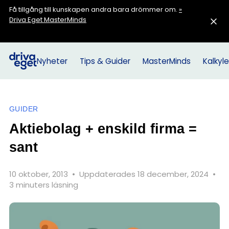
Få tillgång till kunskapen andra bara drömmer om.
»
Driva Eget MasterMinds
Nyheter
Tips & Guider
MasterMinds
Kalkyle
GUIDER
Aktiebolag + enskild firma =
sant
10 oktober, 2013
•
Uppdaterades 18 december, 2024
•
3 minuters läsning