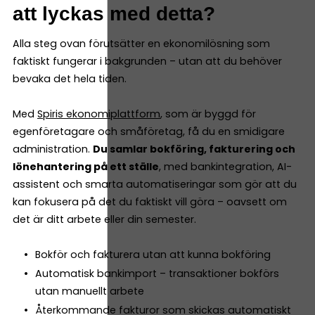
att lyckas med detta?
Alla steg ovan förutsätter en ekonomilösning som
faktiskt fungerar i bakgrunden – utan att du behöver
bevaka det hela tiden.
Med
Spiris ekonomiplattform
, som är byggd för
egenföretagare och småföretag, få du en smidigare
administration.
Du samlar bokföring, fakturering och
lönehantering på ett ställe
, med bankintegration, AI-
assistent och smarta automatiseringar som gör att du
kan fokusera på det du faktiskt vill göra – oavsett om
det är ditt arbete eller din semester.
Bokför och fakturera utan att kunna bokföring
Automatisk bankimport – transaktioner bokförs
utan manuellt arbete
Återkommande fakturor som skickas automatiskt