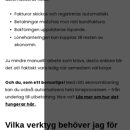
Fakturor skickas och registreras automatiskt.
Betalningar matchas mot rätt kundfaktura.
Bokföringen uppdateras löpande.
Lönehanteringen kan kopplas till resten av
ekonomin.
Ju mindre manuellt arbete som krävs, desto enklare blir
det att faktiskt vara ledig när semestern väl börjar.
Och du, som ett bonustips!
Med rätt ekonomilösning
kan du också automatisera hela löneprocessen – från
underlag till utbetalning. Nice va?
Läs mer om hur det
fungerar här.
Vilka verktyg behöver jag för