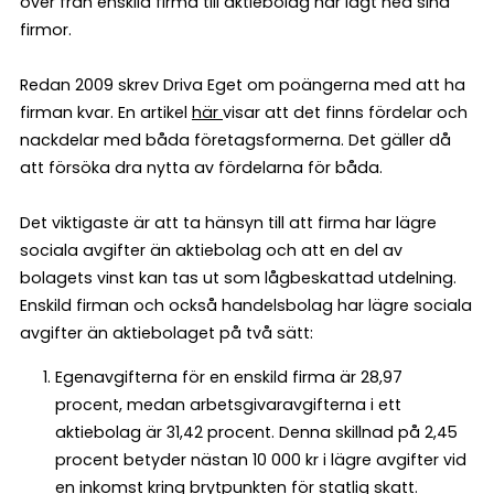
över från enskild firma till aktiebolag har lagt ned sina
firmor.
Redan 2009 skrev Driva Eget om poängerna med att ha
firman kvar. En artikel
här
visar att det finns fördelar och
nackdelar med båda företagsformerna. Det gäller då
att försöka dra nytta av fördelarna för båda.
Det viktigaste är att ta hänsyn till att firma har lägre
sociala avgifter än aktiebolag och att en del av
bolagets vinst kan tas ut som lågbeskattad utdelning.
Enskild firman och också handelsbolag har lägre sociala
avgifter än aktiebolaget på två sätt:
Egenavgifterna för en enskild firma är 28,97
procent, medan arbetsgivaravgifterna i ett
aktiebolag är 31,42 procent. Denna skillnad på 2,45
procent betyder nästan 10 000 kr i lägre avgifter vid
en inkomst kring brytpunkten för statlig skatt.