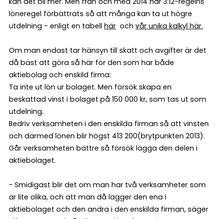
kan det bli mer. Men från och med 2014 har 3:12-regelns
löneregel förbättrats så att många kan ta ut högre
utdelning - enligt en tabell
här
och
vår unika kalkyl här.
Om man endast tar hänsyn till skatt och avgifter är det
då bäst att göra så här för den som har både
aktiebolag och enskild firma:
Ta inte ut lön ur bolaget. Men försök skapa en
beskattad vinst i bolaget på 150 000 kr, som tas ut som
utdelning.
Bedriv verksamheten i den enskilda firman så att vinsten
och därmed lönen blir högst 413 200(brytpunkten 2013).
Går verksamheten bättre så försök lägga den delen i
aktiebolaget.
- Smidigast blir det om man har två verksamheter som
är lite olika, och att man då lägger den ena i
aktiebolaget och den andra i den enskilda firman, säger