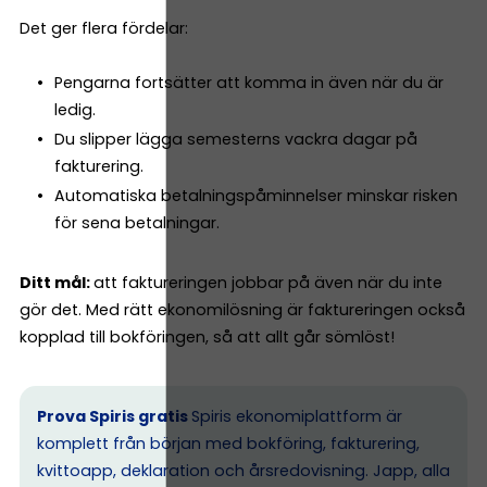
Det ger flera fördelar:
Pengarna fortsätter att komma in även när du är
ledig.
Du slipper lägga semesterns vackra dagar på
fakturering.
Automatiska betalningspåminnelser minskar risken
för sena betalningar.
Ditt mål:
att faktureringen jobbar på även när du inte
gör det. Med rätt ekonomilösning är faktureringen också
kopplad till bokföringen, så att allt går sömlöst!
Prova Spiris gratis
Spiris ekonomiplattform är
komplett från början med bokföring, fakturering,
kvittoapp, deklaration och årsredovisning. Japp, alla