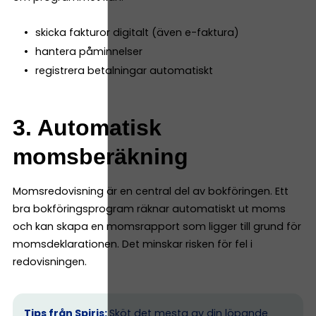
skicka fakturor digitalt (även e-faktura)
hantera påminnelser
registrera betalningar automatiskt
3. Automatisk
momsberäkning
Momsredovisning är en central del av bokföringen. Ett
bra bokföringsprogram räknar automatiskt ut moms
och kan skapa en momsrapport som ligger till grund för
momsdeklarationen. Det minskar risken för fel i
redovisningen.
Tips från Spiris:
Sköt det mesta av din löpande