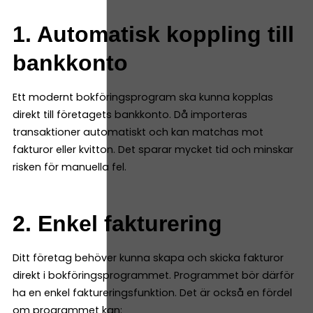
1. Automatisk koppling till
bankkonto
Ett modernt bokföringsprogram ska kunna kopplas
direkt till företagets bankkonto. Då importeras
transaktioner automatiskt och kan matchas mot
fakturor eller kvitton. Det sparar mycket tid och minskar
risken för manuella fel.
2. Enkel fakturering
Ditt företag behöver kunna skapa och skicka fakturor
direkt i bokföringsprogrammet. Programmet bör därför
ha en enkel faktureringsfunktion. Det är också en fördel
om programmet kan: