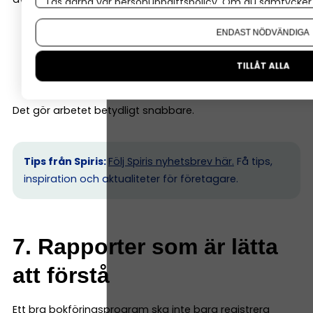
Läs gärna vår
personuppgiftspolicy
. Om du samtycker t
Om du vill ändra ditt val i efterhand hittar du den möjl
föreslå bokföringskonto
ENDAST NÖDVÄNDIGA
matcha banktransaktioner
TILLÅT ALLA
bokföra återkommande kostnader automatiskt
Det gör arbetet betydligt snabbare.
Tips från Spiris:
Följ Spiris nyhetsbrev här.
Få tips,
inspiration och aktualiteter för företagare.
7. Rapporter som är lätta
att förstå
Ett bra bokföringsprogram ska inte bara registrera