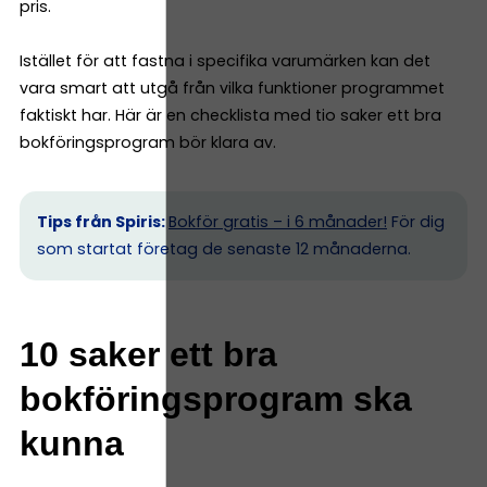
pris.
Istället för att fastna i specifika varumärken kan det
vara smart att utgå från vilka funktioner programmet
faktiskt har. Här är en checklista med tio saker ett bra
bokföringsprogram bör klara av.
Tips från Spiris:
Bokför gratis – i 6 månader!
För dig
som startat företag de senaste 12 månaderna.
10 saker ett bra
bokföringsprogram ska
kunna