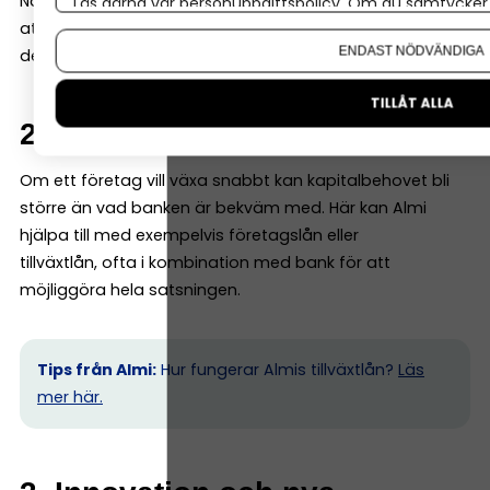
När ett företag fortfarande är ungt kan banken tycka
Läs gärna vår
personuppgiftspolicy
. Om du samtycker t
att underlaget är begränsat. Då kan Almi gå in med en
Om du vill ändra ditt val i efterhand hittar du den möjl
ENDAST NÖDVÄNDIGA
del av finansieringen – ofta genom ett s k mikrolån.
TILLÅT ALLA
2. Tillväxt och expansion
Om ett företag vill växa snabbt kan kapitalbehovet bli
större än vad banken är bekväm med. Här kan Almi
hjälpa till med exempelvis företagslån eller
tillväxtlån, ofta i kombination med bank för att
möjliggöra hela satsningen.
Tips från Almi:
Hur fungerar Almis tillväxtlån?
Läs
mer här.