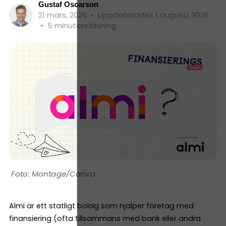
Gustaf Oscarson
21 mars, 2026
•
Uppdaterades 1 augusti, 2026
•
5 minuters läsning
Montage/Canva
Almi är ett statligt bolag som hjälper företag med
finansiering (ofta tillsammans med bank eller andra