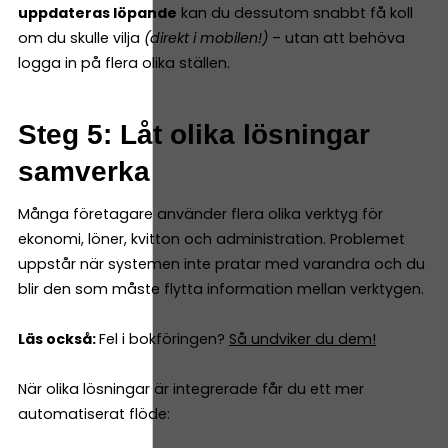
uppdateras löpande
kan du dessutom snabbt få koll
om du skulle vilja
(direkt i mobilen!)
– utan att behöva
logga in på flera olika ställen.
Steg 5: Låt olika lösningar
samverka
Många företagare använder flera olika verktyg för
ekonomi, löner, kvitton och administration. Problemet
uppstår när systemen inte pratar med varandra och du
blir den som måste flytta information mellan verktygen.
Läs också:
Fel i bokföringen?
Så undviker du dem!
När olika lösningar är integrerade får du ett mer
automatiserat flöde: