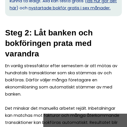
kunna ta ledigt. Alla kan testa gratis (
läs hur gör det
här
) och
nystartade bokför gratis i sex månader.
Steg 2: Låt banken och
bokföringen prata med
varandra
En vanlig stressfaktor efter semestern är att mötas av
hundratals transaktioner som ska stämmas av och
bokföras. Därför väljer många företagare en
ekonomilösning som automatiskt stämmer av med
banken.
Det minskar det manuella arbetet rejält. Inbetalningar
kan matchas mot fakturor och många återkommande
transaktioner kan bokföras automatiskt. Resultatet blir