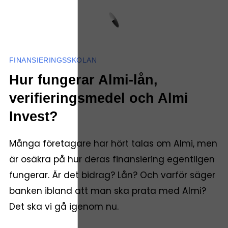
FINANSIERINGSSKOLAN
Hur fungerar Almi-lån,
verifieringsmedel och Almi
Invest?
Många företagare har hört talas om Almi, men
är osäkra på hur deras finansiering egentligen
fungerar. Är det bidrag? Lån? Och varför säger
banken ibland att man ska prata med Almi?
Det ska vi gå igenom nu.