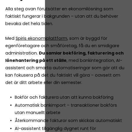
Alla steg ovan förutsätter en ekonomilösning som
faktiskt fungerar i bakgrunden – utan att du behöver
bevaka det hela tiden.
Med
Spiris ekonomiplattform
, som är byggd för
egenföretagare och småföretag, få du en smidigare
administration.
Du samlar bokföring, fakturering och
lönehantering på ett ställe
, med bankintegration, AI-
assistent och smarta automatiseringar som gör att du
kan fokusera på det du faktiskt vill göra – oavsett om
det är ditt arbete eller din semester.
Bokför och fakturera utan att kunna bokföring
Automatisk bankimport – transaktioner bokförs
utan manuellt arbete
Återkommande fakturor som skickas automatiskt
AI-assistent tillgänglig dygnet runt för