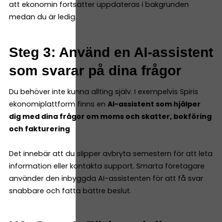
att ekonomin fortsätter uppdateras i bakgrunden
medan du är ledig.
Steg 3: Använd en AI-assistent
som svarar på dina frågor
Du behöver inte kunna allting själv. I exempelvis Spiris
ekonomiplattform finns en
AI-assistent som hjälper
dig med dina frågor om moms och skatter, bokföring
och fakturering
Det innebär att du slipper avbryta semestern för att leta
information eller kontakta support. Smarta företagare
använder den inbyggda AI-assistenten för att få svar
snabbare och fatta bättre beslut.