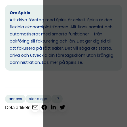
Om Spiris
Att driva företag med Spiris är enkelt. Spiris är den
flexibla ekonomiplattformen. Allt finns samlat och
automatiserat med smarta funktioner – från
bokföring till fakturering och lön. Det ger dig tid till
att fokusera på rätt saker. Det vill säga att starta,
driva och utveckla din företagsdröm utan krånglig
administration. Läs mer på
Spiris.se
.
+7
annons
starta eget
Dela artikeln