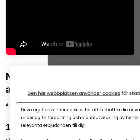
När brukar Almi-lån vara
aktuella?
Den här webbplatsen använder cookies
för sta
Almi-finansiering dyker ofta upp i tre situationer.
Driva eget använder cookies för att förbättra din anvä
underlag till förbättring och vidareutveckling av hems
relevanta erbjudanden till dig.
1. Tidig fas