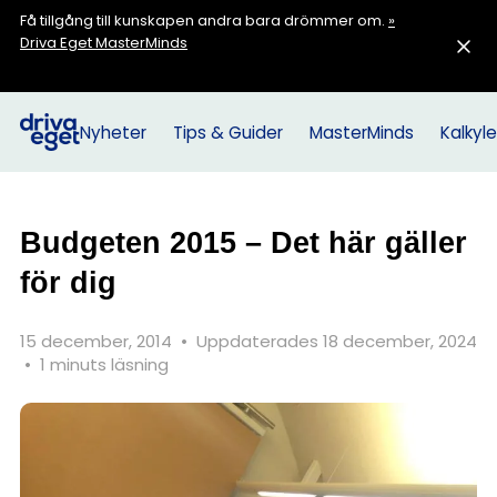
Få tillgång till kunskapen andra bara drömmer om.
»
Driva Eget MasterMinds
Nyheter
Tips & Guider
MasterMinds
Kalkyle
Budgeten 2015 – Det här gäller
för dig
15 december, 2014
•
Uppdaterades 18 december, 2024
•
1 minuts läsning