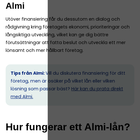
Almi
Utöver finansiering får du dessutom en dialog och
rådgivning kring företagets ekonomi, prioriteringar och
långsiktiga utveckling, vilket kan ge dig bättre
förutsättningar att fatta beslut och utveckla ett mer
lönsamt och mer hållbart företag.
Tips från Almi:
Vill du diskutera finansiering för ditt
företag, men är osäker på vilket lån eller vilken
lösning som passar bäst?
Här kan du prata direkt
med Almi.
Hur fungerar ett Almi-lån?