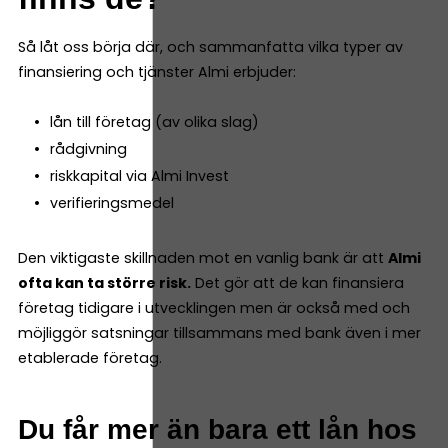
Så låt oss börja där, och sammanfatta vilka typer av
finansiering och tjänster Almi erbjuder:
lån till företag (av olika slag)
rådgivning
riskkapital via Almi Invest
verifieringsmedel
Den viktigaste skillnaden mot en vanlig bank är att
Almi
ofta kan ta större risk.
Det gör att de kan finansiera
företag tidigare i utvecklingen men är också med och
möjliggör satsningar tillsammans med bank även i mer
etablerade företag.
Du får mer än bara ett lån hos