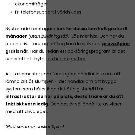
ekonomifrågor
Fri telefonsupport i världsklass
Nystartade företagare
bokför dessutom helt gratis i 6
månader
(utan bindningstid)
.
Läs mer här.
Och har du
redan drivit företag ett tag kan du självklart
prova Spiris
gratis här
. Har du redan ett bokföringsprogram är det
superlätt att byta,
läs hur du gör här.
Att ta semester som företagare handlar inte om att
lämna allt åt slumpen – det handlar om att bygga
system som håller ihop det åt dig.
Ju bättre
infrastruktur du har på plats, desto friare är du att
faktiskt vara ledig.
Och det är väl ändå lite av vitsen
med att driva eget.
Glad sommar önskar Spiris!