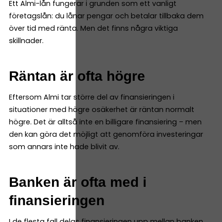
Ett Almi-lån fungerar i grunden som ett vanligt
företagslån: du lånar pengar och betalar tillbaka dem
över tid med ränta. Men det finns några viktiga
skillnader.
Räntan är ofta högre
Eftersom Almi tar större del av finansieringen i
situationer med högre osäkerhet är räntan normalt
högre. Det är alltså inte en billigare finansiering – men
den kan göra det möjligt att genomföra investeringar
som annars inte hade blivit av.
Banken är ofta med i
finansieringen
I de flesta fall delas finansieringen upp mellan banken