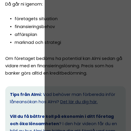
Då går ni igenom:
företagets situation
finansieringsbehov
affärsplan
marknad och strategi
Om företaget bedöms ha potential kan Almi sedan gå
vidare med en finansieringslösning. Precis som hos
banker görs alltid en kreditbedömning.
Tips från Almi:
Vad behöver man förbereda inför
låneansökan hos Almi?
Det lär du dig här.
Vill du få bättre koll på ekonomin i ditt företag
och öka lönsamheten
? I den här videon får du en
bild av hur Almi kan hjälpa dig att förstå vad som