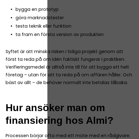
bygga en prototyp
göra marknadstester
testa teknik eller funktion
ta fram en första version av produkten
Syftet är att minska risken i tidiga projekt genom att
först ta reda på om idén faktiskt fungerar i praktiken.
Verifieringsmedel är alltså inte till för att bygga ett helt
företag – utan för att ta reda på om affären håller. Och
bäst av allt – de behöver normalt inte betalas tillbaka.
Hur ansöker man om
finansiering hos Almi?
Processen börjar ofta med ett möte med en rådgivare.