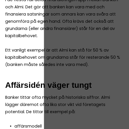
och Almi. Det gör att banken kan vara med och
finansiera satsningar som annars kan vara svåra att
genomföra på egen hand. Ofta krävs det också att
grundarna (eller andra finansiärer) står för en del av
kapitalbehovet.
Ett vanligt exempel är att Almi kan stå för 50 % av
kapitalbehovet om grundarna står för resterande 50 %
(banken måste således inte vara med).
Affärsidén väger tungt
Banker tittar ofta mycket på historiska siffror. Almi
lägger däremot ofta lika stor vikt vid företagets
potential. De tittar till exempel på:
affärsmodell