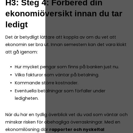
H3: Steg 4: Förbered din
ekonomiöversikt innan du tar
ledigt
Det är betydligt lättare att koppla av om du vet att
ekonomin ser bra ut. Innan semestern kan det vara klokt
att gå igenom:
Hur mycket pengar som finns på banken just nu.
Vilka fakturor som väntar på betalning.
Kommande större kostnader.
Eventuella betalningar som förfaller under
ledigheten.
När du har en tydlig överblick vet du vad som väntar och
minskar risken för obehagliga överraskningar. Med en
ekonomilösning där
rapporter och nyckeltal