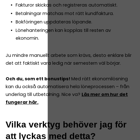
Fakturor skickas och registreras automatiskt.
Betalningar matchas mot rätt kundfaktura.
Bokföringen uppdateras löpande.
Lönehanteringen kan kopplas till resten av
ekonomin.
Ju mindre manuellt arbete som krävs, desto enklare blir
det att faktiskt vara ledig när semestern väl börjar.
Och du, som ett bonustips!
Med rätt ekonomilösning
kan du också automatisera hela löneprocessen – från
underlag till utbetalning. Nice va?
Läs mer om hur det
fungerar här.
Vilka verktyg behöver jag för
att lyckas med detta?