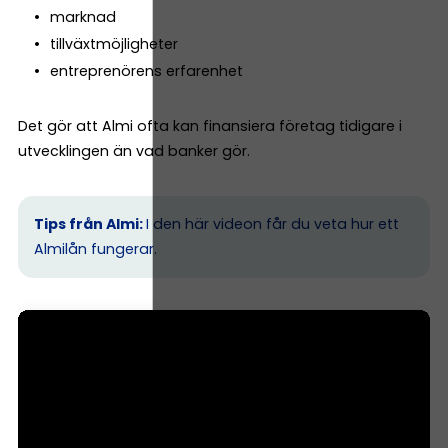
marknad
tillväxtmöjligheter
entreprenörens erfarenhet
Det gör att Almi ofta kan finansiera företag tidigare i
utvecklingen än vad banker gör.
Tips från Almi:
I den här videon får du veta hur ett
Almilån fungerar.