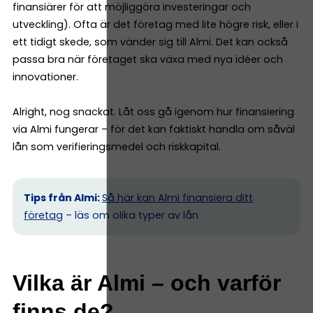
finansiärer för att möjliggöra investeringar och
utveckling). Ofta är det företag med lite högre risk, eller i
ett tidigt skede, som vänder sig till Almi. Det kan också
passa bra när företaget ska växa med nya idéer och
innovationer.
Alright, nog snackat. Låt oss gå igenom hur finansiering
via Almi fungerar – för det kan faktiskt handla om såväl
lån som verifieringsmedel och riskkapital.
Tips från Almi:
Så här kan Almi finansiera ditt
företag
– läs om olika typer av lån
Vilka är Almi – och varför
finns de?