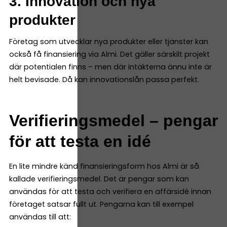
3. Innovation och nya
produkter
Företag som utvecklar nya produkter eller tjänster kan
också få finansiering via Almi. Det gäller särskilt projekt
där potentialen finns – men där intäkterna ännu inte är
helt bevisade. Då kan innovationslån passa perfekt.
Verifieringsmedel – pengar
för att testa en idé
En lite mindre känd finansieringsform hos Almi är så
kallade verifieringsmedel. Det är pengar som kan
användas för att testa och verifiera en affärsidé innan
företaget satsar fullt ut. Pengarna kan till exempel
användas till att: