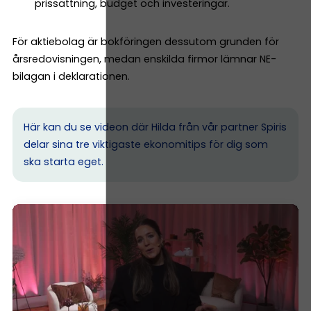
prissättning, budget och investeringar.
För aktiebolag är bokföringen dessutom grunden för
årsredovisningen, medan enskilda firmor lämnar NE-
bilagan i deklarationen.
Här kan du se videon där Hilda från vår partner Spiris
delar sina tre viktigaste ekonomitips för dig som
ska starta eget.