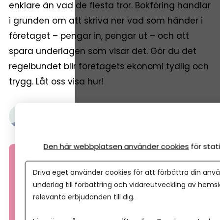
enklare än vad de flesta tror. Bokföring handlar
i grunden om att skriva ner vad som händer i
företaget – pengar in, pengar ut – och att
spara underlagen som visar det. Gör du det
regelbundet blir företagets ekonomi tydlig och
trygg. Låt oss visa hur!
Gustaf Oscarson
28 november, 2025
•
Uppdaterades 2 augusti,
2026
•
6 minuters läsning
Den här webbplatsen använder cookies
för sta
Driva eget använder cookies för att förbättra din anvä
underlag till förbättring och vidareutveckling av hems
relevanta erbjudanden till dig.