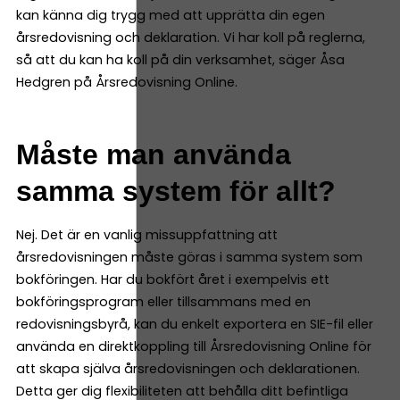
kan känna dig trygg med att upprätta din egen
årsredovisning och deklaration. Vi har koll på reglerna,
så att du kan ha koll på din verksamhet, säger Åsa
Hedgren på Årsredovisning Online.
Måste man använda
samma system för allt?
Nej. Det är en vanlig missuppfattning att
årsredovisningen måste göras i samma system som
bokföringen. Har du bokfört året i exempelvis ett
bokföringsprogram eller tillsammans med en
redovisningsbyrå, kan du enkelt exportera en SIE-fil eller
använda en direktkoppling till Årsredovisning Online för
att skapa själva årsredovisningen och deklarationen.
Detta ger dig flexibiliteten att behålla ditt befintliga