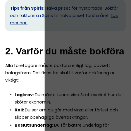
Tips från Spiris:
Halva priset för nystartade! Bokför
och fakturera i Spiris till halva priset första året.
Läs
mer här.
2. Varför du måste bokföra
Alla företagare måste bokföra enligt lag, oavsett
bolagsform. Det finns tre skäl till varför bokföring är
viktigt:
Lagkrav:
Du måste kunna visa Skatteverket hur du
sköter ekonomin.
Koll:
Du ser om du går med vinst eller förlust och
slipper obehagliga överraskningar.
Beslutsunderlag:
Du får bättre underlag för