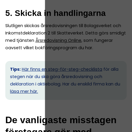
5. Skicka in handlingarna
Slutligen skickas årsredovisningen till Bolagsverket och
Inkomstdeklaration 2 till Skatteverket. Detta görs smidigt
med tjänsten
Årsredovisning Online
, som fungerar
oavsett vilket bokföringsprogram du har.
Tips:
Här finns en steg-för-steg-checklista
för alla
stegen när du ska göra årsredovisning och
deklaration i aktiebolag. Har du enskild firma kan du
l
äsa mer här.
De vanligaste misstagen
företagare gör med