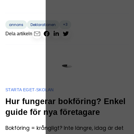
+3
annons
Deklarationen
Dela artikeln
STARTA EGET-SKOLAN
Hur fungerar bokföring? Enkel
guide för nya företagare
Bokföring = krångligt? Inte längre, idag är det