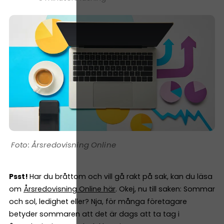
Årsredovisning Online
Psst!
Har du bråttom och vill gå rakt på sak, kan du läsa
om
Årsredovisning Online här
. Okej, nu till saken: Sommar
och sol, ledighet eller? Nja, för många företagare
betyder sommaren att det är dags att ta tag i