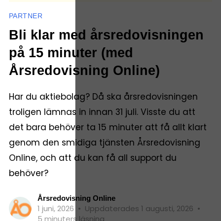
PARTNER
Bli klar med årsredovisningen
på 15 minuter (med
Årsredovisning Online)
Har du aktiebolag? Då ska årsredovisningen
troligen lämnas in innan 31 juli. Visste du att
det bara behöver ta 15 minuter att få allt klart
genom den smidiga tjänsten Årsredovisning
Online, och att du kan få all support du
behöver?
Årsredovisning Online
1 juni, 2026
•
Uppdaterades 1 augusti, 2026
•
5 minuters läsning