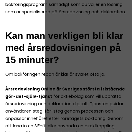
bokföringsprogram samtidigt som du väljer en lösning
som är specialiserad på årsredovisning och deklaration.
Kan man verkligen bli klar
med årsredovisningen på
15 minuter?
Om bokföringen redan är klar är svaret ofta ja.
Årsredovisning Online
är Sveriges största fristående
gör-det-själv-tjänst
för aktiebolag som vill upprätta
årsredovisning och deklaration digitalt. Tjänsten guidar
användaren steg-för-steg genom processen och
anpassar innehållet efter företagets bokföring. Genom
att läsa in en SIE-fil, eller använda en direktkoppling