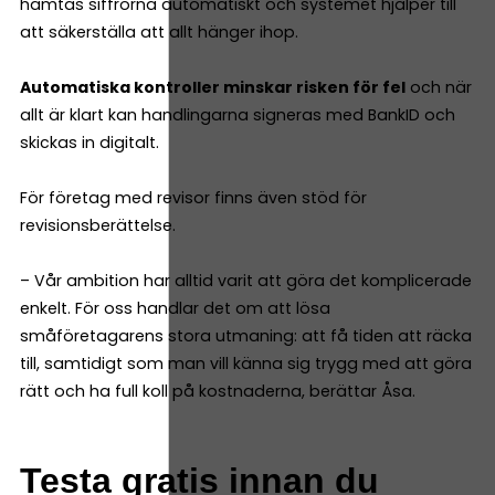
hämtas siffrorna automatiskt och systemet hjälper till
att säkerställa att allt hänger ihop.
Automatiska kontroller minskar risken för fel
och när
allt är klart kan handlingarna signeras med BankID och
skickas in digitalt.
För företag med revisor finns även stöd för
revisionsberättelse.
– Vår ambition har alltid varit att göra det komplicerade
enkelt. För oss handlar det om att lösa
småföretagarens stora utmaning: att få tiden att räcka
till, samtidigt som man vill känna sig trygg med att göra
rätt och ha full koll på kostnaderna, berättar Åsa.
Testa gratis innan du