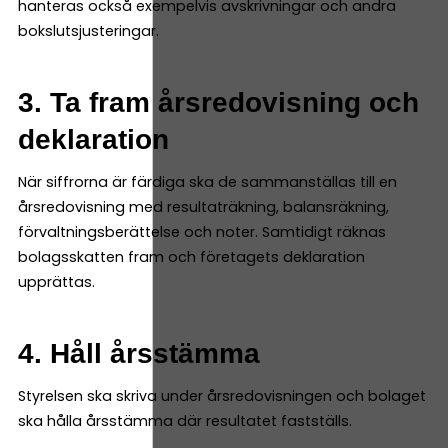
hanteras också exempelvis avskrivningar och andra
bokslutsjusteringar.
3. Ta fram årsredovisning och
deklaration
När siffrorna är färdiga ska de sammanställas till en
årsredovisning med resultaträkning, balansräkning,
förvaltningsberättelse och noter. Samtidigt räknas
bolagsskatten fram och företagets deklaration
upprättas.
4. Håll årsstämma
Styrelsen ska skriva under årsredovisningen och bolaget
ska hålla årsstämma där resultatet fastställs.