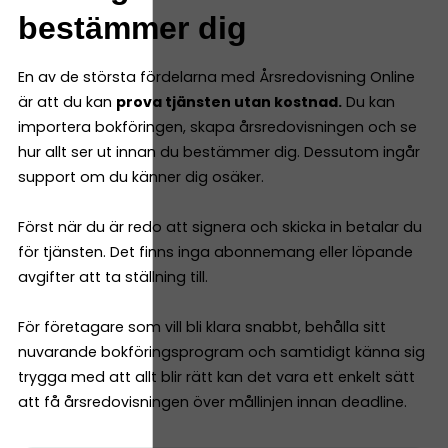
bestämmer dig
En av de största fördelarna med Årsredovisning Online
är att du kan
prova tjänsten utan kostnad.
Du kan
importera bokföringen, skapa årsredovisningen och se
hur allt ser ut innan du bestämmer dig. Dessutom ingår
support om du känner dig osäker.
Först när du är redo att signera och skicka in betalar du
för tjänsten. Det finns inga abonnemang eller löpande
avgifter att ta ställning till.
För företagare som vill bli klara snabbt, behålla sitt
nuvarande bokföringsprogram och samtidigt känna sig
trygga med att allt blir rätt kan det vara ett enkelt sätt
att få årsredovisningen över mållinjen innan deadline.