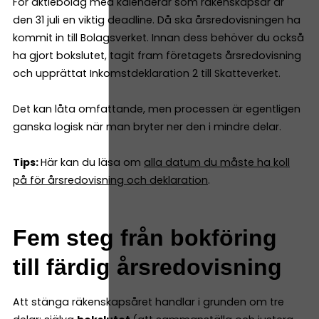
För aktiebolag med kalenderår som räkenskapsår är
den 31 juli en viktig deadline. Då ska årsredovisningen ha
kommit in till Bolagsverket. Innan dess behöver du också
ha gjort bokslutet, tagit fram företagets årsredovisning
och upprättat Inkomstdeklaration 2 till Skatteverket.
Det kan låta omfattande, men processen är egentligen
ganska logisk när man bryter ner den i mindre delar.
Tips:
Här kan du läsa om
alla datum du måste ha koll
på för årsredovisning och deklaration
.
Fem steg från bokföring
till färdig årsredovisning
Att stänga räkenskapsåret handlar i grunden om tre