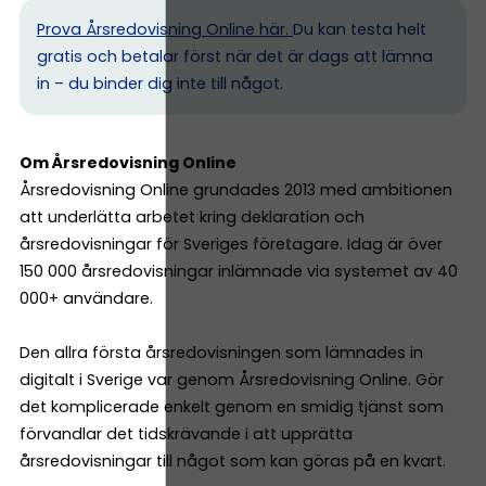
Prova Årsredovisning Online här.
Du kan testa helt
gratis och betalar först när det är dags att lämna
in – du binder dig inte till något.
Om Årsredovisning Online
Årsredovisning Online grundades 2013 med ambitionen
att underlätta arbetet kring deklaration och
årsredovisningar för Sveriges företagare. Idag är över
150 000 årsredovisningar inlämnade via systemet av 40
000+ användare.
Den allra första årsredovisningen som lämnades in
digitalt i Sverige var genom Årsredovisning Online. Gör
det komplicerade enkelt genom en smidig tjänst som
förvandlar det tidskrävande i att upprätta
årsredovisningar till något som kan göras på en kvart.