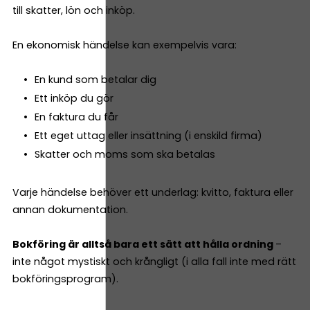
till skatter, lön och inköp.
En ekonomisk händelse kan exempelvis vara:
En kund som betalar dig
Ett inköp du gör
En faktura du får
Ett eget uttag eller insättning (i enskild firma)
Skatter och moms som ska betalas
Varje händelse behöver ett underlag: kvitto, faktura eller
annan dokumentation.
Bokföring är alltså bara ett sätt att hålla ordning
–
inte något mystiskt och krångligt (i alla fall inte med rätt
bokföringsprogram).