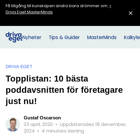
Få tillgång till kunskapen andra bara drömmer om.
»
Driva Eget MasterMinds
Nyheter
Tips & Guider
MasterMinds
Kalkyle
DRIVA EGET
Topplistan: 10 bästa
poddavsnitten för företagare
just nu!
Gustaf Oscarson
23 april, 2020
•
Uppdaterades 18 december,
2024
•
4 minuters läsning