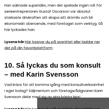
Han saknade superidén, men det spelade ingen roll. För
serieentreprenören Gustaf Oscarson var absolut
starkaste drivkraften att skapa sitt drömliv och bli
ekonomiskt oberoende, med företaget som verktyg. Så
här lyckades han.
Lyssna här:
Här lyssnar du på avsnittet eller laddar ner
det på din favoritplattform
10. Så lyckas du som konsult
– med Karin Svensson
Vad krävs för att komma igång med konsultverksamhet
i eget bolag? Säljmentorn och företagsrådgivaren Karin
Svensson delar med sig av sina bästa tips!
Lyssna här:
Här lyssnar du på avsnittet eller laddar ner