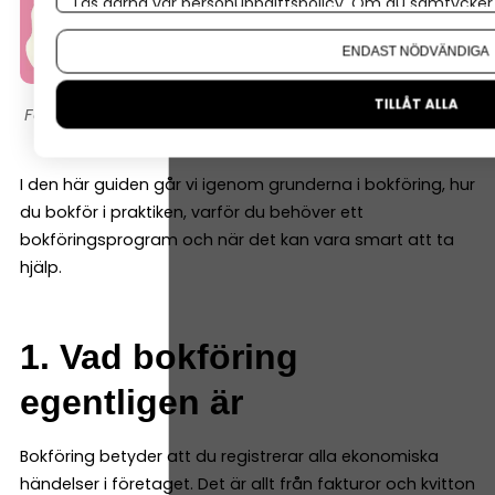
Läs gärna vår
personuppgiftspolicy
. Om du samtycker t
Om du vill ändra ditt val i efterhand hittar du den möjl
ENDAST NÖDVÄNDIGA
TILLÅT ALLA
Montage/Canva
I den här guiden går vi igenom grunderna i bokföring, hur
du bokför i praktiken, varför du behöver ett
bokföringsprogram och när det kan vara smart att ta
hjälp.
1. Vad bokföring
egentligen är
Bokföring betyder att du registrerar alla ekonomiska
händelser i företaget. Det är allt från fakturor och kvitton