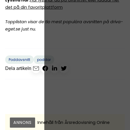
det på din favoritplattform
Topplistan visar de tio mest populära avsnitten på driva-
eget.se just nu.
Poddavsnitt
poddar
Dela artikeln
ANNONS
Innehåll från
Årsredovisning Online