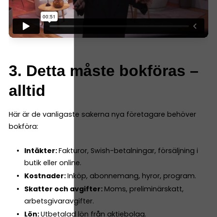
3. Detta måste bokföras –
alltid
Här är de vanligaste sakerna nya företagare behöver
bokföra:
Intäkter:
Fakturor, Swish-betalningar, försäljning i
butik eller online.
Kostnader:
Inköp, abonnemang, hyror, program.
Skatter och avgifter:
Moms, preliminärskatt,
arbetsgivaravgifter.
Lön:
Utbetalad lön från aktiebolag.