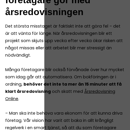
årsredovisningen
Det största misstaget är faktiskt inte att göra fel – det
är att vänta för länge. När årsredovisningen blir ett
projekt som skjuts upp vecka efter vecka ökar risken att
något missas eller att arbetet blir mer stressigt än
nödvändigt.
Många företagare blir också förvånade över hur mycket
som idag går att automatisera. Om bokföringen är i
ordning,
behöver det inte ta mer än 15 minuter att få
klart årsredovisning
och skatt med
Årsredovisning
Online
.
– Man ska inte behöva vara ekonom för att kunna driva
företag. Vår vision har varit att baka in allt krångligt
regelverk i en smart tjänst, så att du som företagare