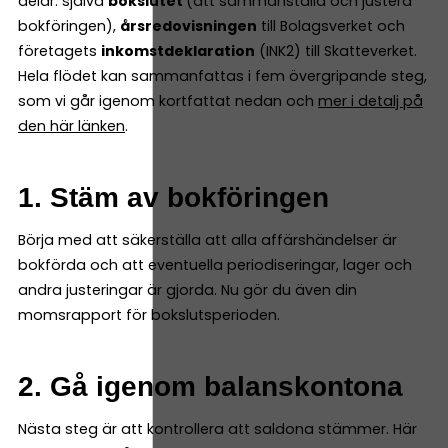
delar: själva
bokslutet
(att sammanställa och justera
bokföringen),
årsredovisningen
till Bolagsverket och
företagets
inkomstdeklaration
(INK2) till Skatteverket.
Hela flödet kan sammanfattas i fem övergripande steg,
som vi går igenom kortfattat nedan och
mer i detalj på
den här länken
.
1. Stäm av bokföringen
Börja med att säkerställa att alla affärshändelser är
bokförda och att eventuella periodiseringar, lager och
andra justeringar är gjorda. Nu gör du även din
momsrapport för bokslutsperioden.
2. Gå igenom balanskontona
Nästa steg är att kontrollera att saldona stämmer. Här