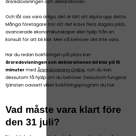
årsredovisningen och deklarationen.
Och låt oss vara ärliga, det är lätt att skjuta upp detta.
Många företagare tror att det krävs flera dagars jobb,
avancerade ekonomikunskaper eller hjälp från en
konsult för att bli klar. Men så behöver det inte vara.
Har du redan bokföringen på plats kan
årsredovisningen och deklarationen bli klar på 15
minuter
med
Årsredovisning Online
, och du kan
dessutom få hjälp om du behöver. Dessutom fungerar
tjänsten oavsett vilket bokföringsprogram du har.
Vad måste vara klart före
den 31 juli?