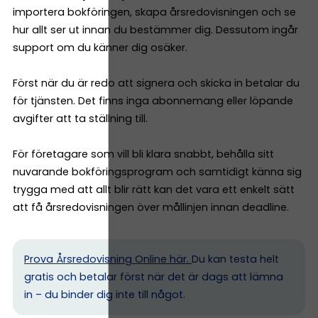
importera bokföringen, skapa årsredovisningen och se
hur allt ser ut innan du bestämmer dig. Dessutom ingår
support om du känner dig osäker.
Först när du är redo att signera och skicka in betalar du
för tjänsten. Det finns inga abonnemang eller löpande
avgifter att ta ställning till.
För företagare som vill bli klara snabbt, behålla sitt
nuvarande bokföringsprogram och samtidigt känna sig
trygga med att allt blir rätt kan det vara ett enkelt sätt
att få årsredovisningen över mållinjen innan deadline.
Prova Årsredovisning Online här.
Du kan testa helt
gratis och betalar först när det är dags att lämna
in – du binder dig inte till något.