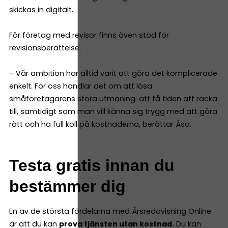
skickas in digitalt.
För företag med revisor finns även stöd för
revisionsberättelse.
– Vår ambition har alltid varit att göra det komplicerade
enkelt. För oss handlar det om att lösa
småföretagarens stora utmaning: att få tiden att räcka
till, samtidigt som man vill känna sig trygg med att göra
rätt och ha full koll på kostnaderna, berättar Åsa.
Testa gratis innan du
bestämmer dig
En av de största fördelarna med Årsredovisning Online
är att du kan
prova tjänsten utan kostnad.
Du kan