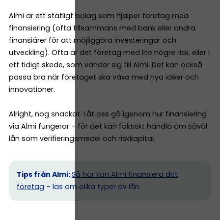
Almi är ett statligt bolag som hjälper företag med
finansiering (ofta tillsammans med bank eller andra
finansiärer för att möjliggöra investeringar och
utveckling). Ofta är det företag med lite högre risk, eller i
ett tidigt skede, som vänder sig till Almi. Det kan också
passa bra när företaget ska växa med nya idéer och
innovationer.
Alright, nog snackat. Låt oss gå igenom hur finansiering
via Almi fungerar – för det kan faktiskt handla om såväl
lån som verifieringsmedel och riskkapital.
Tips från Almi:
Så här kan Almi finansiera ditt
företag
– läs om olika typer av lån