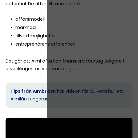
potential. De tittar till exempel på:
affärsmodell
marknad
tillväxtmöjligheter
entreprenörens erfarenhet
Det gör att Almi ofta kan finansiera företag tidigare i
utvecklingen än vad banker gör.
Tips från Almi:
I den här videon får du veta hur ett
Almilån fungerar.