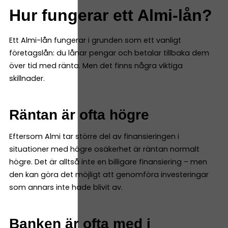
Hur fungerar ett Almi-lån?
Ett Almi-lån fungerar i grunden som ett vanligt
företagslån: du lånar pengar och betalar tillbaka dem
över tid med ränta. Men det finns några viktiga
skillnader.
Räntan är ofta högre
Eftersom Almi tar större del av finansieringen i
situationer med högre osäkerhet är räntan normalt
högre. Det är alltså inte en billigare finansiering – men
den kan göra det möjligt att genomföra investeringar
som annars inte hade blivit av.
Banken är ofta med i