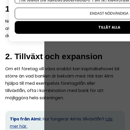
Läs gärna vår
personuppgiftspolicy
. Om du samtycker t
1. Tidig fas
Om du vill ändra ditt val i efterhand hittar du den möjl
ENDAST NÖDVÄNDIGA
När ett företag fortfarande är ungt kan banken tycka
TILLÅT ALLA
att underlaget är begränsat. Då kan Almi gå in med en
del av finansieringen – ofta genom ett s k mikrolån.
2. Tillväxt och expansion
Om ett företag vill växa snabbt kan kapitalbehovet bli
större än vad banken är bekväm med. Här kan Almi
hjälpa till med exempelvis företagslån eller
tillväxtlån, ofta i kombination med bank för att
möjliggöra hela satsningen.
Tips från Almi:
Hur fungerar Almis tillväxtlån?
Läs
mer här.