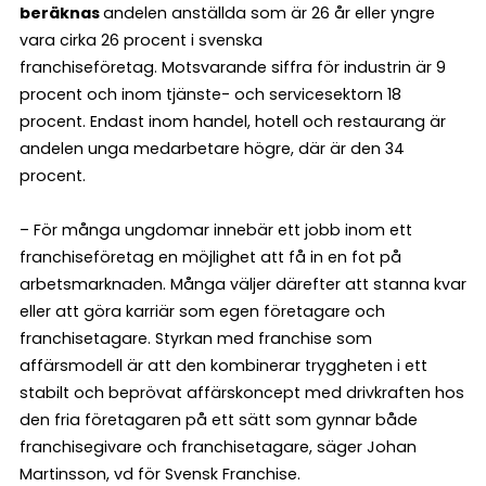
beräknas
andelen anställda som är 26 år eller yngre
vara cirka 26 procent i svenska
franchiseföretag. Motsvarande siffra för industrin är 9
procent och inom tjänste- och servicesektorn 18
procent. Endast inom handel, hotell och restaurang är
andelen unga medarbetare högre, där är den 34
procent.
– För många ungdomar innebär ett jobb inom ett
franchiseföretag en möjlighet att få in en fot på
arbetsmarknaden. Många väljer därefter att stanna kvar
eller att göra karriär som egen företagare och
franchisetagare. Styrkan med franchise som
affärsmodell är att den kombinerar tryggheten i ett
stabilt och beprövat affärskoncept med drivkraften hos
den fria företagaren på ett sätt som gynnar både
franchisegivare och franchisetagare, säger Johan
Martinsson, vd för Svensk Franchise.