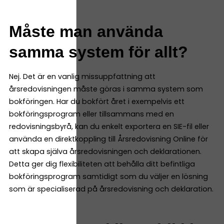
Måste man använda
samma system för allt?
Nej. Det är en vanlig missuppfattning att
årsredovisningen måste göras i samma system som
bokföringen. Har du bokfört året i exempelvis ett
bokföringsprogram eller tillsammans med en
redovisningsbyrå, kan du enkelt exportera en SIE-fil eller
använda en direktkoppling till Årsredovisning Online för
att skapa själva årsredovisningen och deklarationen.
Detta ger dig flexibiliteten att behålla ditt befintliga
bokföringsprogram samtidigt som du väljer en lösning
som är specialiserad på årsredovisning och deklaration.