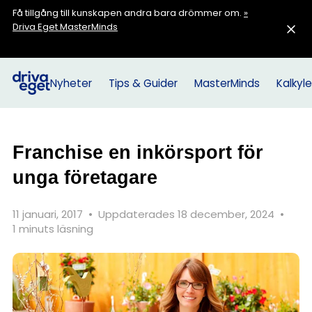
Få tillgång till kunskapen andra bara drömmer om.
»
Driva Eget MasterMinds
Nyheter
Tips & Guider
MasterMinds
Kalkyle
Franchise en inkörsport för
unga företagare
11 januari, 2017
•
Uppdaterades 18 december, 2024
•
1 minuts läsning