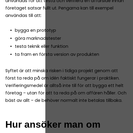
användas för att testa och verifiera en affärsidé innan
företaget satsar fullt ut. Pengarna kan till exempel
användas till att:
bygga en prototyp
göra marknadstester
testa teknik eller funktion
ta fram en första version av produkten
Syftet är att minska risken i tidiga projekt genom att
först ta reda på om idén faktiskt fungerar i praktiken.
Verifieringsmedel är alltså inte till för att bygga ett helt
företag – utan för att ta reda på om affären håller. Och
bäst av allt – de behöver normalt inte betalas tillbaka.
Hur ansöker man om