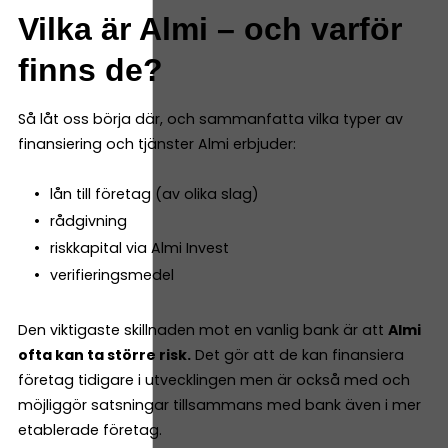
Vilka är Almi – och varför
finns de?
Så låt oss börja där, och sammanfatta vilka typer av
finansiering och tjänster Almi erbjuder:
lån till företag (av olika slag)
rådgivning
riskkapital via Almi Invest
verifieringsmedel
Den viktigaste skillnaden mot en vanlig bank är att
Almi
ofta kan ta större risk.
Det gör att de kan finansiera
företag tidigare i utvecklingen men är också med och
möjliggör satsningar tillsammans med bank även i mer
etablerade företag.