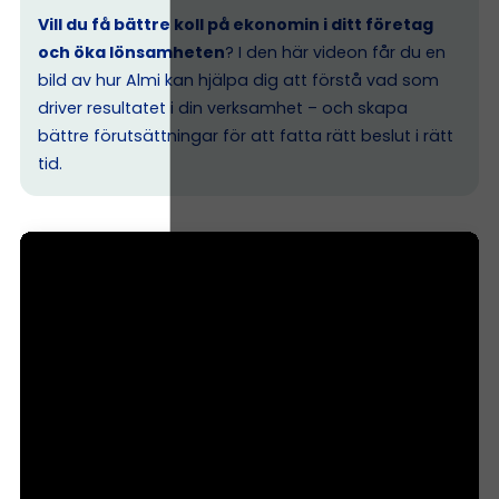
Vill du få bättre koll på ekonomin i ditt företag
och öka lönsamheten
? I den här videon får du en
bild av hur Almi kan hjälpa dig att förstå vad som
driver resultatet i din verksamhet – och skapa
bättre förutsättningar för att fatta rätt beslut i rätt
tid.