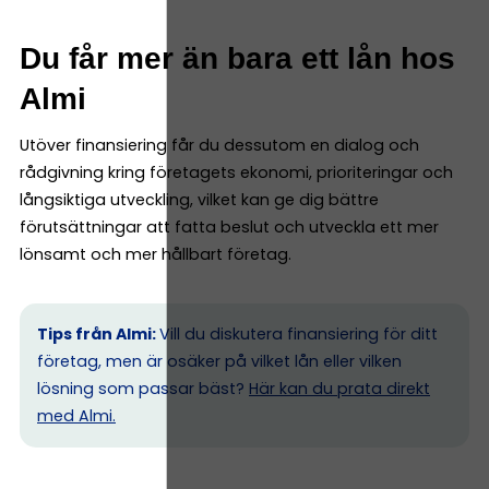
Du får mer än bara ett lån hos
Almi
Utöver finansiering får du dessutom en dialog och
rådgivning kring företagets ekonomi, prioriteringar och
långsiktiga utveckling, vilket kan ge dig bättre
förutsättningar att fatta beslut och utveckla ett mer
lönsamt och mer hållbart företag.
Tips från Almi:
Vill du diskutera finansiering för ditt
företag, men är osäker på vilket lån eller vilken
lösning som passar bäst?
Här kan du prata direkt
med Almi.