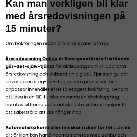
Kan man verkligen bli klar
med årsredovisningen på
15 minuter?
Om bokföringen redan är klar är svaret ofta ja.
Årsredovisning Online
är Sveriges största fristående
gör-det-själv-tjänst
för aktiebolag som vill upprätta
årsredovisning och deklaration digitalt. Tjänsten guidar
användaren steg-för-steg genom processen och
anpassar innehållet efter företagets bokföring. Genom
att läsa in en SIE-fil, eller använda en direktkoppling
hämtas siffrorna automatiskt och systemet hjälper till
att säkerställa att allt hänger ihop.
Automatiska kontroller minskar risken för fel
och när
allt är klart kan handlingarna signeras med BankID och