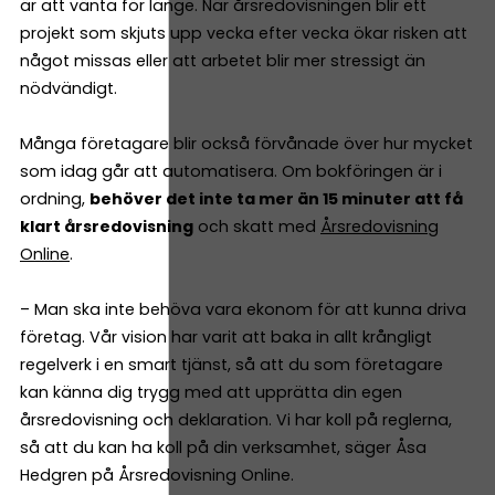
är att vänta för länge. När årsredovisningen blir ett
projekt som skjuts upp vecka efter vecka ökar risken att
något missas eller att arbetet blir mer stressigt än
nödvändigt.
Många företagare blir också förvånade över hur mycket
som idag går att automatisera. Om bokföringen är i
ordning,
behöver det inte ta mer än 15 minuter att få
klart årsredovisning
och skatt med
Årsredovisning
Online
.
– Man ska inte behöva vara ekonom för att kunna driva
företag. Vår vision har varit att baka in allt krångligt
regelverk i en smart tjänst, så att du som företagare
kan känna dig trygg med att upprätta din egen
årsredovisning och deklaration. Vi har koll på reglerna,
så att du kan ha koll på din verksamhet, säger Åsa
Hedgren på Årsredovisning Online.