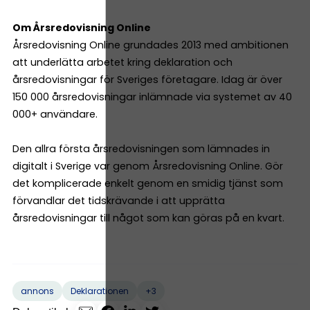
Om Årsredovisning Online
Årsredovisning Online grundades 2013 med ambitionen
att underlätta arbetet kring deklaration och
årsredovisningar för Sveriges företagare. Idag är över
150 000 årsredovisningar inlämnade via systemet av 40
000+ användare.
Den allra första årsredovisningen som lämnades in
digitalt i Sverige var genom Årsredovisning Online. Gör
det komplicerade enkelt genom en smidig tjänst som
förvandlar det tidskrävande i att upprätta
årsredovisningar till något som kan göras på en kvart.
+3
annons
Deklarationen