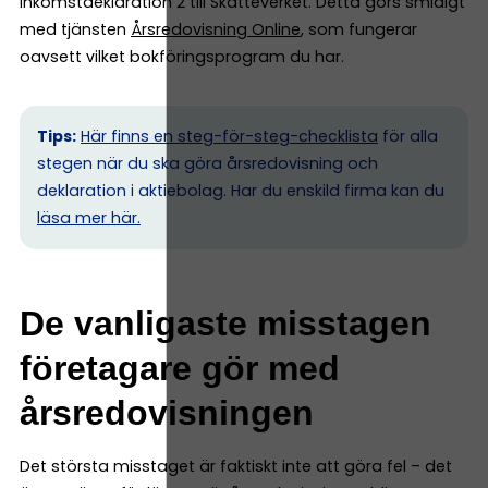
Inkomstdeklaration 2 till Skatteverket. Detta görs smidigt
med tjänsten
Årsredovisning Online
, som fungerar
oavsett vilket bokföringsprogram du har.
Tips:
Här finns en steg-för-steg-checklista
för alla
stegen när du ska göra årsredovisning och
deklaration i aktiebolag. Har du enskild firma kan du
l
äsa mer här.
De vanligaste misstagen
företagare gör med
årsredovisningen
Det största misstaget är faktiskt inte att göra fel – det