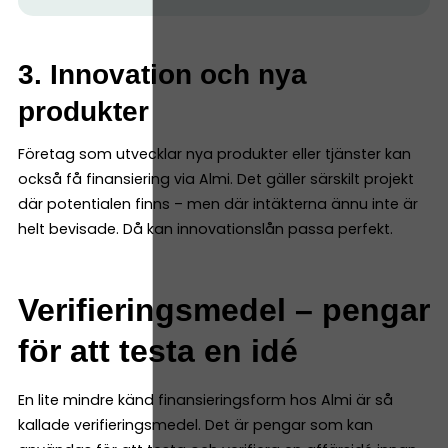
3. Innovation och nya
produkter
Företag som utvecklar nya produkter eller tjänster kan
också få finansiering via Almi. Det gäller särskilt projekt
där potentialen finns – men där intäkterna ännu inte är
helt bevisade. Då kan innovationslån passa perfekt.
Verifieringsmedel – pengar
för att testa en idé
En lite mindre känd finansieringsform hos Almi är så
kallade verifieringsmedel. Det är pengar som kan