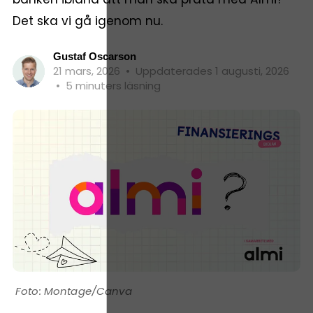
Det ska vi gå igenom nu.
Gustaf Oscarson
21 mars, 2026
•
Uppdaterades 1 augusti, 2026
•
5 minuters läsning
Montage/Canva