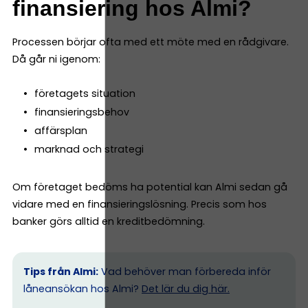
finansiering hos Almi?
Processen börjar ofta med ett möte med en rådgivare.
Då går ni igenom:
företagets situation
finansieringsbehov
affärsplan
marknad och strategi
Om företaget bedöms ha potential kan Almi sedan gå
vidare med en finansieringslösning. Precis som hos
banker görs alltid en kreditbedömning.
Tips från Almi:
Vad behöver man förbereda inför
låneansökan hos Almi?
Det lär du dig här.