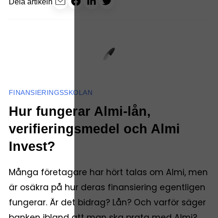
Dela artikeln
FINANSIERINGSSKOLAN
Hur fungerar Almi-lån,
verifieringsmedel och Almi
Invest?
Många företagare har hört talas om Almi, men
är osäkra på hur deras finansiering egentligen
fungerar. Är det bidrag? Lån? Och varför säger
banken ibland att man ska prata med Almi?