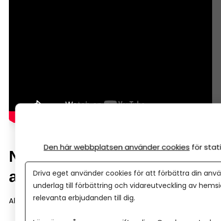
Den här webbplatsen använder cookies
för sta
När brukar Almi-lån vara
aktuella?
Driva eget använder cookies för att förbättra din anvä
underlag till förbättring och vidareutveckling av hems
relevanta erbjudanden till dig.
Almi-finansiering dyker ofta upp i tre situationer.