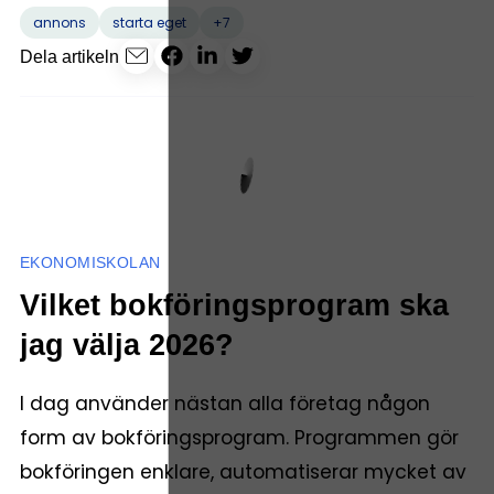
+7
annons
starta eget
Dela artikeln
EKONOMISKOLAN
Vilket bokföringsprogram ska
jag välja 2026?
I dag använder nästan alla företag någon
form av bokföringsprogram. Programmen gör
bokföringen enklare, automatiserar mycket av