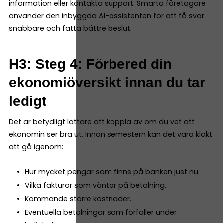
information eller kontakta support. Smarta företagare
använder den inbyggda AI-assistenten för att få svar
snabbare och fatta bättre beslut.
H3: Steg 4: Förbered din
ekonomiöversikt innan du tar
ledigt
Det är betydligt lättare att koppla av om du vet att
ekonomin ser bra ut. Innan semestern kan det vara klokt
att gå igenom:
Hur mycket pengar som finns på banken just nu.
Vilka fakturor som väntar på betalning.
Kommande större kostnader.
Eventuella betalningar som förfaller under