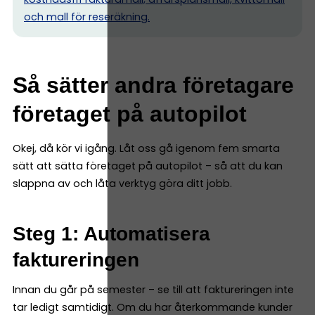
och mall för reseräkning.
Så sätter andra företagare
företaget på autopilot
Okej, då kör vi igång. Låt oss gå igenom fem smarta
sätt att sätta företaget på autopilot – så att du kan
slappna av och låta verktyg göra ditt jobb.
Steg 1: Automatisera
faktureringen
Innan du går på semester – se till att faktureringen inte
tar ledigt samtidigt. Om du har återkommande kunder