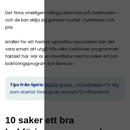
Det finns onekligen många alternativ på marknaden –
och de kan skilja sig ganska mycket i funktioner och
pris.
Istället för att fastna i specifika varumärken kan det
vara smart att utgå från vilka funktioner programmet
faktiskt har. Här är en checklista med tio saker ett bra
bokföringsprogram bör klara av.
Tips från Spiris:
Bokför gratis – i 6 månader!
För dig
som startat företag de senaste 12 månaderna.
10 saker ett bra