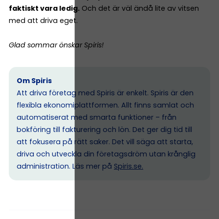
faktiskt vara ledig.
Och det är väl ändå lite av vitsen
med att driva eget.
Glad sommar önskar Spiris!
Om Spiris
Att driva företag med Spiris är enkelt. Spiris är den
flexibla ekonomiplattformen. Allt finns samlat och
automatiserat med smarta funktioner – från
bokföring till fakturering och lön. Det ger dig tid till
att fokusera på rätt saker. Det vill säga att starta,
driva och utveckla din företagsdröm utan krånglig
administration. Läs mer på
Spiris.se
.