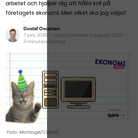
arbetet och hjälper dig att hålla koll på
företagets ekonomi. Men vilket ska jag välja?
Gustaf Oscarson
7 juni, 2026
•
Uppdaterades 2 augusti, 2026
•
3 minuters läsning
Montage/Canva