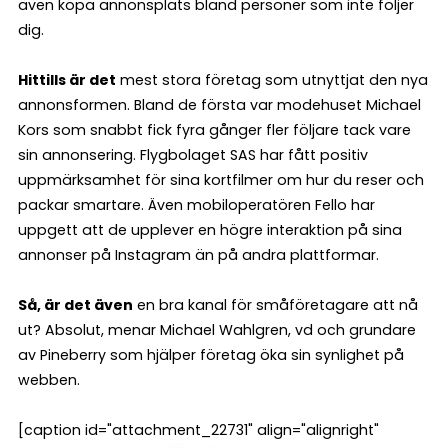
även köpa annonsplats bland personer som inte följer
dig.
Hittills är det
mest stora företag som utnyttjat den nya
annonsformen. Bland de första var modehuset Michael
Kors som snabbt fick fyra gånger fler följare tack vare
sin annonsering. Flygbolaget SAS har fått positiv
uppmärksamhet för sina kortfilmer om hur du reser och
packar smartare. Även mobiloperatören Fello har
uppgett att de upplever en högre interaktion på sina
annonser på Instagram än på andra plattformar.
Så, är det även
en bra kanal för småföretagare att nå
ut? Absolut, menar Michael Wahlgren, vd och grundare
av Pineberry som hjälper företag öka sin synlighet på
webben.
[caption id="attachment_22731" align="alignright"