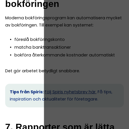
bokföringen
Moderna bokföringsprogram kan automatisera mycket
av bokföringen. Till exempel kan systemet:
föreslå bokföringskonto
matcha banktransaktioner
bokföra återkommande kostnader automatiskt
Det gör arbetet betydligt snabbare.
Tips från Spiris:
Följ Spiris nyhetsbrev här.
Få tips,
inspiration och aktualiteter för företagare.
7. Rapporter som är lätta