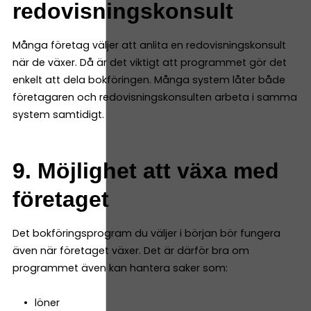
redovisningskonsult
Många företag väljer att anlita en redovisningskonsult
när de växer. Då är det viktigt att programmet gör det
enkelt att dela bokföringen. Många system låter både
företagaren och redovisningskonsulten arbeta i samma
system samtidigt.
9. Möjlighet att växa med
företaget
Det bokföringsprogram du väljer i början bör fungera
även när företaget växer. Det är därför bra om
programmet även kan hantera saker som:
löner