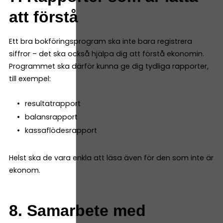
att förstå
Ett bra bokföringsprogram ska inte bara registrera
siffror – det ska också hjälpa dig att förstå ekonomin.
Programmet ska därför kunna ge dig tydliga rapporter,
till exempel:
resultatrapport
balansrapport
kassaflödesrapport
Helst ska de vara enkla att läsa även för den som inte är
ekonom.
8. Samarbete med