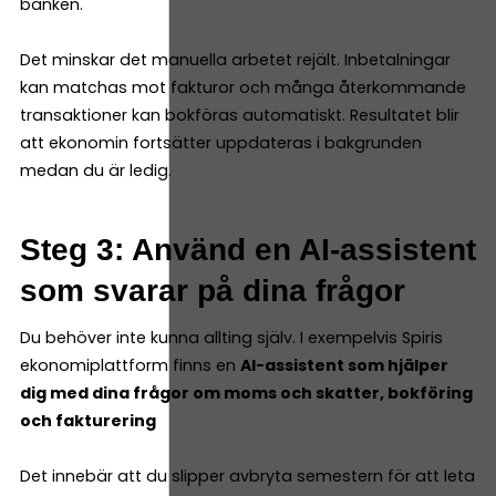
banken.
Det minskar det manuella arbetet rejält. Inbetalningar
kan matchas mot fakturor och många återkommande
transaktioner kan bokföras automatiskt. Resultatet blir
att ekonomin fortsätter uppdateras i bakgrunden
medan du är ledig.
Steg 3: Använd en AI-assistent
som svarar på dina frågor
Du behöver inte kunna allting själv. I exempelvis Spiris
ekonomiplattform finns en
AI-assistent som hjälper
dig med dina frågor om moms och skatter, bokföring
och fakturering
Det innebär att du slipper avbryta semestern för att leta