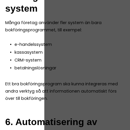
system
Många företag använder fler system än bara
bokföringsprogrammet, till exempel:
e-handelssystem
kassasystem
CRM-system
betalningslösningar
Ett bra bokföringsprogram ska kunna integreras med
andra verktyg så att informationen automatiskt förs
över till bokföringen.
6. Automatisering av