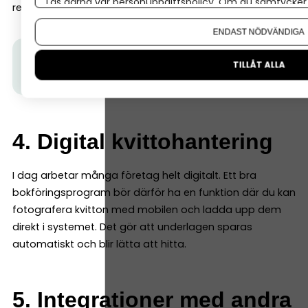
Läs gärna vår
personuppgiftspolicy
. Om du samtycker t
redovisningen.
Om du vill ändra ditt val i efterhand hittar du den möjl
ENDAST NÖDVÄNDIGA
Tips från Spiris:
Sköt det mesta av din löpande
TILLÅT ALLA
bokföring automatiskt.
Prova gratis här!
4. Digital kvittohantering
I dag arbetar många företag helt digitalt. Ett bra
bokföringsprogram bör därför ha en funktion där du kan
fotografera kvitton med mobilen och ladda upp dem
direkt i systemet. Det gör att underlagen sparas
automatiskt och blir lätta att hitta.
5. Integrationer med andra