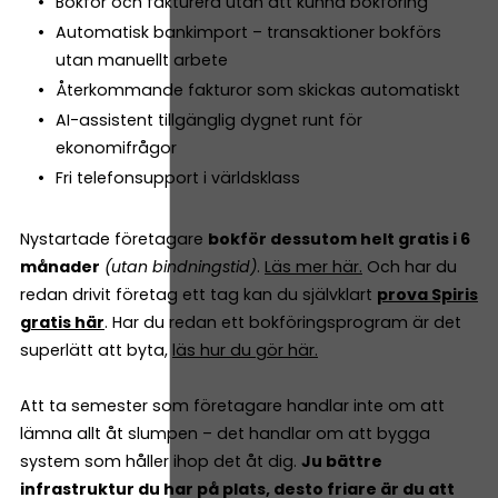
Bokför och fakturera utan att kunna bokföring
Automatisk bankimport – transaktioner bokförs
utan manuellt arbete
Återkommande fakturor som skickas automatiskt
AI-assistent tillgänglig dygnet runt för
ekonomifrågor
Fri telefonsupport i världsklass
Nystartade företagare
bokför dessutom helt gratis i 6
månader
(utan bindningstid)
.
Läs mer här.
Och har du
redan drivit företag ett tag kan du självklart
prova Spiris
gratis här
. Har du redan ett bokföringsprogram är det
superlätt att byta,
läs hur du gör här.
Att ta semester som företagare handlar inte om att
lämna allt åt slumpen – det handlar om att bygga
system som håller ihop det åt dig.
Ju bättre
infrastruktur du har på plats, desto friare är du att