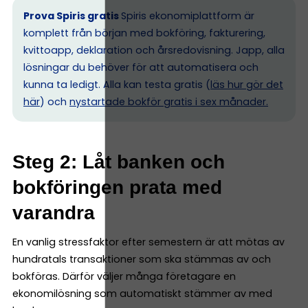
Prova Spiris gratis
Spiris ekonomiplattform är
komplett från början med bokföring, fakturering,
kvittoapp, deklaration och årsredovisning. Japp, alla
lösningar du behöver för att automatisera och
kunna ta ledigt. Alla kan testa gratis (
läs hur gör det
här
) och
nystartade bokför gratis i sex månader.
Steg 2: Låt banken och
bokföringen prata med
varandra
En vanlig stressfaktor efter semestern är att mötas av
hundratals transaktioner som ska stämmas av och
bokföras. Därför väljer många företagare en
ekonomilösning som automatiskt stämmer av med