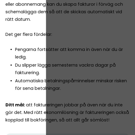
eller abonnemang kan du skapa fakturor i förväg och
schemalägga dem så att de skickas automatiskt vid
rätt datum.
Det ger flera fördelar:
Pengarna fortsätter att komma in även när du är
ledig.
Du slipper lägga semesterns vackra dagar på
fakturering.
Automatiska betalningspåminnelser minskar risken
för sena betalningar.
Ditt mål:
att faktureringen jobbar på även när du inte
gör det. Med rätt ekonomilösning är faktureringen också
kopplad till bokföringen, så att allt går sömlöst!