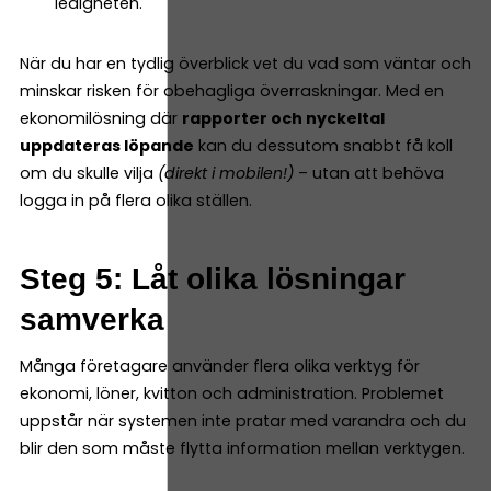
ledigheten.
När du har en tydlig överblick vet du vad som väntar och
minskar risken för obehagliga överraskningar. Med en
ekonomilösning där
rapporter och nyckeltal
uppdateras löpande
kan du dessutom snabbt få koll
om du skulle vilja
(direkt i mobilen!)
– utan att behöva
logga in på flera olika ställen.
Steg 5: Låt olika lösningar
samverka
Många företagare använder flera olika verktyg för
ekonomi, löner, kvitton och administration. Problemet
uppstår när systemen inte pratar med varandra och du
blir den som måste flytta information mellan verktygen.