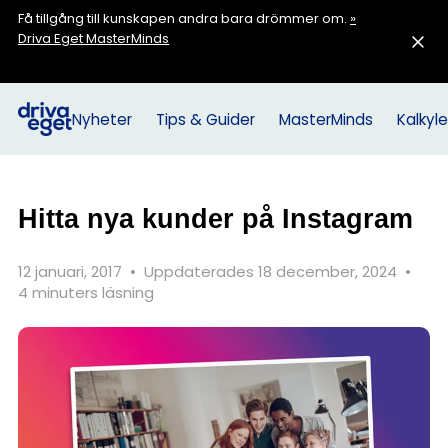
Få tillgång till kunskapen andra bara drömmer om.
»
Driva Eget MasterMinds
Nyheter
Tips & Guider
MasterMinds
Kalkyle
Hitta nya kunder på Instagram
12 januari, 2017
•
Uppdaterades 18 december, 2024
•
4 minuters läsning