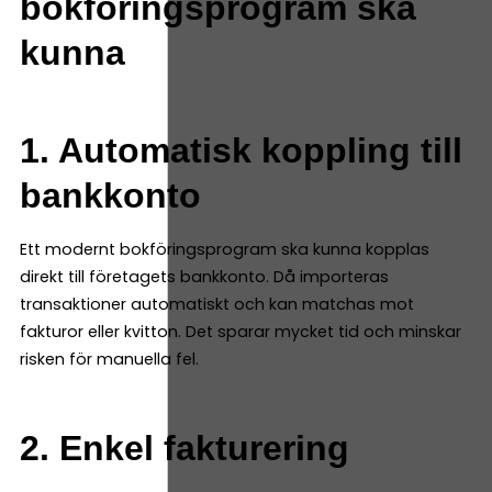
bokföringsprogram ska
kunna
1. Automatisk koppling till
bankkonto
Ett modernt bokföringsprogram ska kunna kopplas
direkt till företagets bankkonto. Då importeras
transaktioner automatiskt och kan matchas mot
fakturor eller kvitton. Det sparar mycket tid och minskar
risken för manuella fel.
2. Enkel fakturering