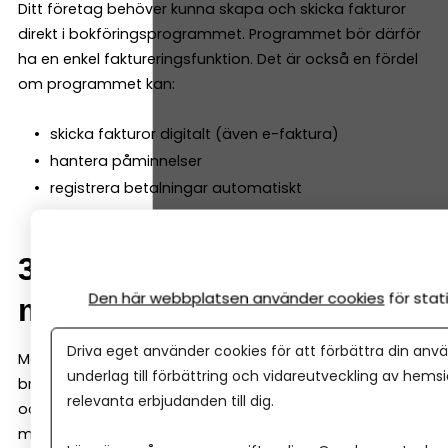
Ditt företag behöver kunna skapa och skicka fakturor
direkt i bokföringsprogrammet. Programmet bör därför
ha en enkel faktureringsfunktion. Det är också en fördel
om programmet kan:
skicka fakturor digitalt (även e-faktura)
hantera påminnelser
registrera betalningar automatiskt
3. Automatisk
Den här webbplatsen använder cookies
för sta
momsberäkning
Driva eget använder cookies för att förbättra din anvä
Momsredovisning är en central del av bokföringen. Ett
underlag till förbättring och vidareutveckling av hems
bra bokföringsprogram räknar automatiskt ut moms
relevanta erbjudanden till dig.
och kan skapa en momsrapport som ligger till grund för
momsdeklarationen. Det minskar risken för fel i