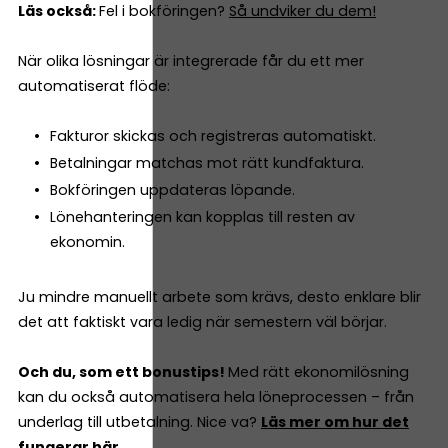
Läs också:
Fel i bokföringen?
Så undviker du dem!
När olika lösningar är integrerade får du ett mer
automatiserat flöde:
Fakturor skickas och registreras automatiskt.
Betalningar matchas mot rätt kundfaktura.
Bokföringen uppdateras löpande.
Lönehanteringen kan kopplas till resten av
ekonomin.
Ju mindre manuellt arbete som krävs, desto enklare blir
det att faktiskt vara ledig när semestern väl börjar.
Och du, som ett bonustips!
Med rätt ekonomilösning
kan du också automatisera hela löneprocessen – från
underlag till utbetalning. Nice va?
Läs mer om hur det
fungerar här.