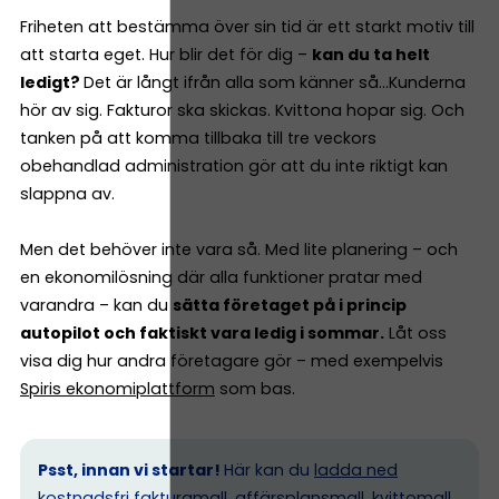
Friheten att bestämma över sin tid är ett starkt motiv till
att starta eget. Hur blir det för dig –
kan du ta helt
ledigt?
Det är långt ifrån alla som känner så…Kunderna
hör av sig. Fakturor ska skickas. Kvittona hopar sig. Och
tanken på att komma tillbaka till tre veckors
obehandlad administration gör att du inte riktigt kan
slappna av.
Men det behöver inte vara så. Med lite planering – och
en ekonomilösning där alla funktioner pratar med
varandra – kan du
sätta företaget på i princip
autopilot och faktiskt vara ledig i sommar.
Låt oss
visa dig hur andra företagare gör – med exempelvis
Spiris ekonomiplattform
som bas.
Psst, innan vi startar!
Här kan du
ladda ned
kostnadsfri fakturamall, affärsplansmall, kvittomall