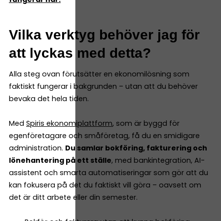
Vilka verktyg behöver jag för
att lyckas med detta?
Alla steg ovan förutsätter en ekonomilösning som
faktiskt fungerar i bakgrunden – utan att du behöver
bevaka det hela tiden.
Med
Spiris ekonomiplattform
, som är byggd för
egenföretagare och småföretag, få du en smidigare
administration.
Du samlar bokföring, fakturering och
lönehantering på ett ställe
, med bankintegration, AI-
assistent och smarta automatiseringar som gör att du
kan fokusera på det du faktiskt vill göra – oavsett om
det är ditt arbete eller din semester.