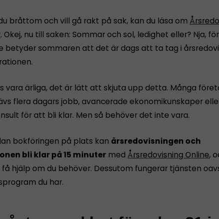
du bråttom och vill gå rakt på sak, kan du läsa om
Årsredo
r
. Okej, nu till saken: Sommar och sol, ledighet eller? Nja, 
e betyder sommaren att det är dags att ta tag i årsredov
rationen.
s vara ärliga, det är lätt att skjuta upp detta. Många före
rävs flera dagars jobb, avancerade ekonomikunskaper eller
nsult för att bli klar. Men så behöver det inte vara.
dan bokföringen på plats kan
årsredovisningen och
onen bli klar på 15 minuter
med
Årsredovisning Online
, 
få hjälp om du behöver. Dessutom fungerar tjänsten oavs
sprogram du har.