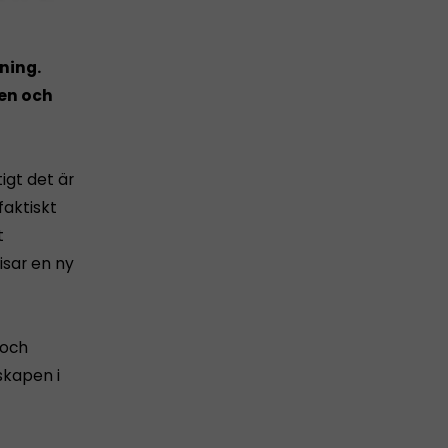
kning.
gen och
igt det är
faktiskt
t
sar en ny
 och
skapen i