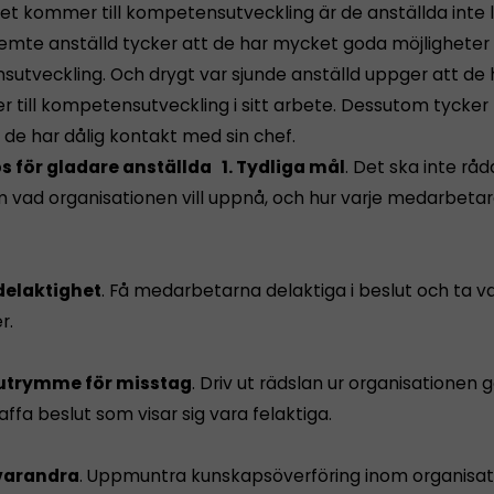
et kommer till kompetensutveckling är de anställda inte l
emte anställd tycker att de har mycket goda möjligheter t
utveckling. Och drygt var sjunde anställd uppger att de 
er till kompetensutveckling i sitt arbete. Dessutom tycker
 de har dålig kontakt med sin chef.
 för gladare anställda
1. Tydliga mål
. Det ska inte rå
 vad organisationen vill uppnå, och hur varje medarbeta
delaktighet
. Få medarbetarna delaktiga i beslut och ta v
r.
 utrymme för misstag
. Driv ut rädslan ur organisationen
affa beslut som visar sig vara felaktiga.
 varandra
. Uppmuntra kunskapsöverföring inom organisat