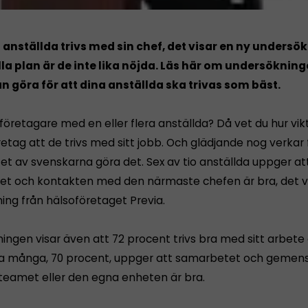
o anställda trivs med sin chef, det visar en ny undersö
la plan är de inte lika nöjda. Läs här om undersöknin
n göra för att dina anställda ska trivas som bäst.
öretagare med en eller flera anställda? Då vet du hur vikt
öretag att de trivs med sitt jobb. Och glädjande nog verkar 
et av svenskarna göra det. Sex av tio anställda uppger at
t och kontakten med den närmaste chefen är bra, det vi
ing från hälsoföretaget Previa.
ingen visar även att 72 procent trivs bra med sitt arbete
ka många, 70 procent, uppger att samarbetet och gemen
teamet eller den egna enheten är bra.