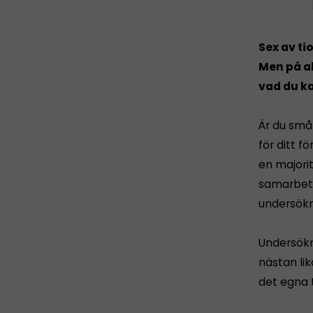
Sex av ti
Men på al
vad du ka
Är du småf
för ditt f
en majorit
samarbete
undersökn
Undersökn
nästan li
det egna 