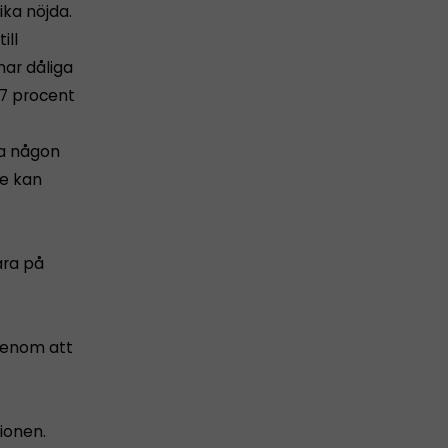
ika nöjda.
ill
har dåliga
 7 procent
da någon
re kan
ara på
 genom att
ionen.