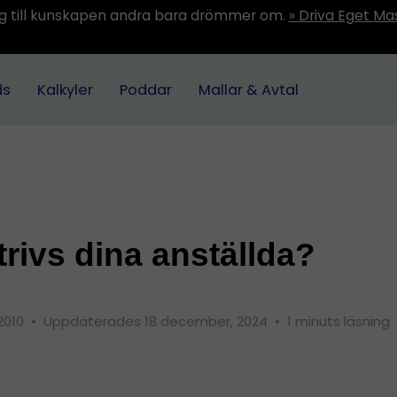
ång till kunskapen andra bara drömmer om.
» Driva Eget Ma
ds
Kalkyler
Poddar
Mallar & Avtal
L
trivs dina anställda?
 2010
•
Uppdaterades 18 december, 2024
•
1 minuts läsning