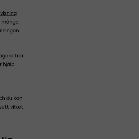
visning
för många
isningen
tagare tror
 hjälp
och du kan
ett vilket