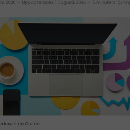
uni, 2026
•
Uppdaterades 1 augusti, 2026
•
5 minuters läsnin
edovisning Online