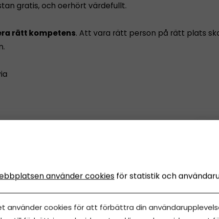
tan gratis, och oerhört värdefullt.
era rätt kompetens
. Att vara rätt person på rätt plats s
n.
via
Dela artikeln
llda
ebbplatsen använder cookies
för statistik och användar
et använder cookies för att förbättra din användarupplevelse
NS
Innehåll från
Årsredovisning Online