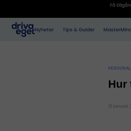
Få tillg
Nyheter
Tips & Guider
MasterMin
PERSONA
Hur 
31 januari,