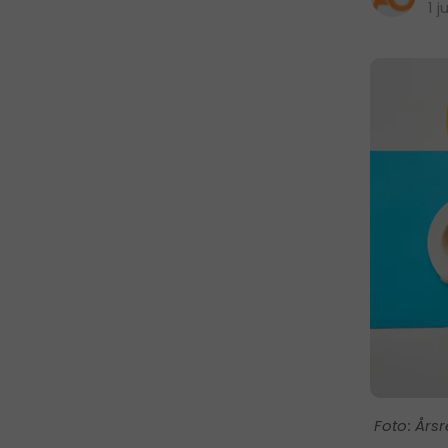
1 j
Årsr