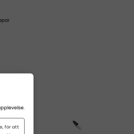
kapar
upplevelse.
, för att