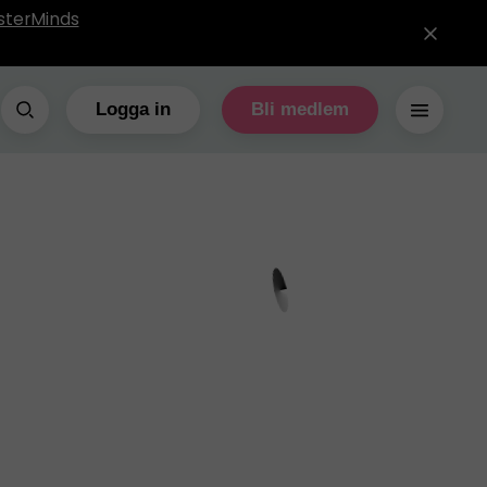
sterMinds
Logga in
Bli medlem