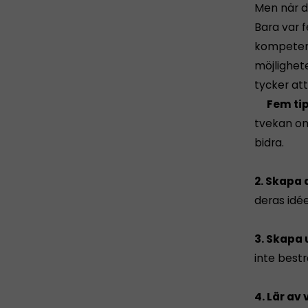
Men när d
Bara var f
kompetens
möjlighet
tycker att
Fem tips
tvekan om
bidra.
2. Skapa 
deras idée
3. Skapa
inte bestr
4. Lär av