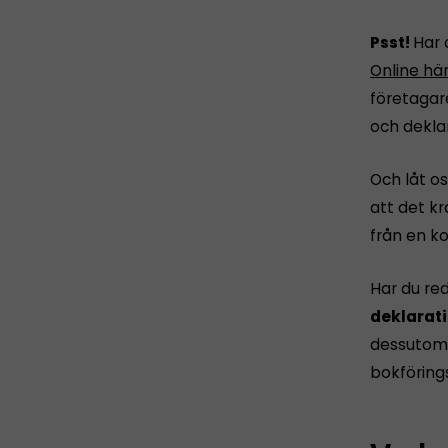
Psst!
Har 
Online hä
företagar
och dekla
Och låt os
att det k
från en ko
Har du re
deklarati
dessutom 
bokföring