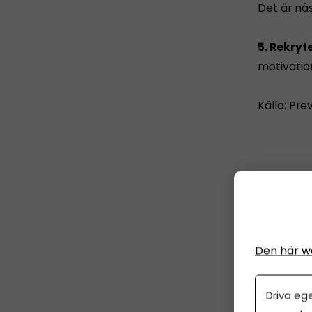
Det är näs
5. Rekryt
motivatio
Källa: Pre
Dina anstä
Den här w
Driva eg
ANNO