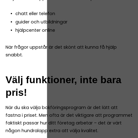
chatt eller telefon
guider och utbildningar
hjälpcenter online
När frågor uppstår är det skönt att kunna få hjälp
snabbt.
Välj funktioner, inte bara
pris!
När du ska välja bokföringsprogram är det lätt att
fastna i priset. Men ofta är det viktigare att programmet
faktiskt passar hur ditt företag arbetar – det är värt
någon hundralapp extra att välja kvalitet.