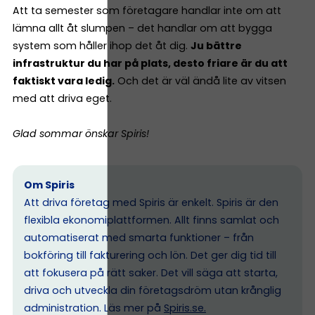
Att ta semester som företagare handlar inte om att
lämna allt åt slumpen – det handlar om att bygga
system som håller ihop det åt dig.
Ju bättre
infrastruktur du har på plats, desto friare är du att
faktiskt vara ledig.
Och det är väl ändå lite av vitsen
med att driva eget.
Glad sommar önskar Spiris!
Om Spiris
Att driva företag med Spiris är enkelt. Spiris är den
flexibla ekonomiplattformen. Allt finns samlat och
automatiserat med smarta funktioner – från
bokföring till fakturering och lön. Det ger dig tid till
att fokusera på rätt saker. Det vill säga att starta,
driva och utveckla din företagsdröm utan krånglig
administration. Läs mer på
Spiris.se
.