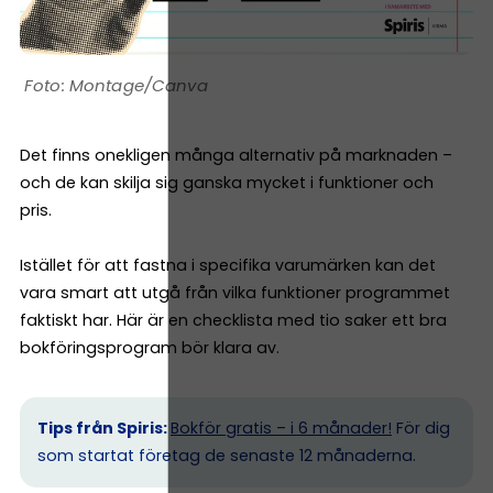
Montage/Canva
Det finns onekligen många alternativ på marknaden –
och de kan skilja sig ganska mycket i funktioner och
pris.
Istället för att fastna i specifika varumärken kan det
vara smart att utgå från vilka funktioner programmet
faktiskt har. Här är en checklista med tio saker ett bra
bokföringsprogram bör klara av.
Tips från Spiris:
Bokför gratis – i 6 månader!
För dig
som startat företag de senaste 12 månaderna.