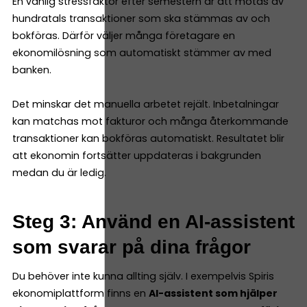
En vanlig stressfaktor efter semestern är att mötas av
hundratals transaktioner som ska stämmas av och
bokföras. Därför väljer många företagare en
ekonomilösning som automatiskt stämmer av med
banken.
Det minskar det manuella arbetet rejält. Inbetalningar
kan matchas mot fakturor och många återkommande
transaktioner kan bokföras automatiskt. Resultatet blir
att ekonomin fortsätter uppdateras i bakgrunden
medan du är ledig.
Steg 3: Använd en AI-assistent
som svarar på dina frågor
Du behöver inte kunna allting själv. I exempelvis Spiris
ekonomiplattform finns en
AI-assistent som hjälper