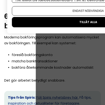
Läs gärna vår
personuppgiftspolicy
. Om du samtycker t
Om du vill ändra ditt val i efterhand hittar du den möjl
ENDAST NÖDVÄNDIGA
6. Automatisering av
TILLÅT ALLA
bokföringen
Moderna bokföringsprogram kan automatisera mycket
av bokföringen. Till exempel kan systemet:
föreslå bokföringskonto
matcha banktransaktioner
bokföra återkommande kostnader automatiskt
Det gör arbetet betydligt snabbare.
Tips från Spiris:
Följ Spiris nyhetsbrev här.
Få tips,
inspiration och aktualiteter för företagare.