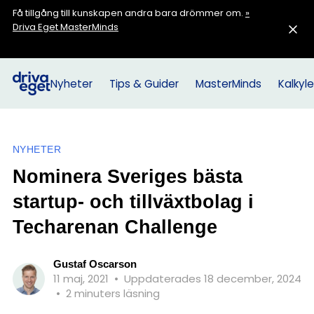
Få tillgång till kunskapen andra bara drömmer om.
»
Driva Eget MasterMinds
Nyheter
Tips & Guider
MasterMinds
Kalkyle
NYHETER
Nominera Sveriges bästa
startup- och tillväxtbolag i
Techarenan Challenge
Gustaf Oscarson
11 maj, 2021
•
Uppdaterades 18 december, 2024
•
2 minuters läsning