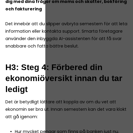
dig med dina frågor om moms och skatter, bokföring
och fakturering
Det innebär att du slipper avbryta semestern för att leta
information eller kontakta support. Smarta företagare
använder den inbyggda AI-assistenten för att få svar
snabbare och fatta bättre beslut.
H3: Steg 4: Förbered din
ekonomiöversikt innan du tar
ledigt
Det är betydligt lättare att koppla av om du vet att
ekonomin ser bra ut. Innan semestern kan det vara klokt
att gå igenom:
Hur mycket pengar som finns på banken just nu.