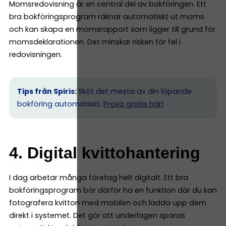
Momsredovisning är en central del av bokföringen. Ett
bra bokföringsprogram räknar automatiskt ut moms
och kan skapa en momsrapport som ligger till grund för
momsdeklarationen. Det minskar risken för fel i
redovisningen.
Tips från Spiris:
Sköt det mesta av din löpande
bokföring automatiskt.
Prova gratis här!
4. Digital kvittohantering
I dag arbetar många företag helt digitalt. Ett bra
bokföringsprogram bör därför ha en funktion där du kan
fotografera kvitton med mobilen och ladda upp dem
direkt i systemet. Det gör att underlagen sparas