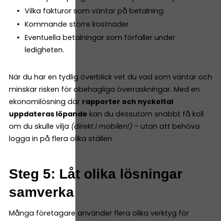
Vilka fakturor som väntar på betalning.
Kommande större kostnader.
Eventuella betalningar som förfaller under
ledigheten.
När du har en tydlig överblick vet du vad som väntar och
minskar risken för obehagliga överraskningar. Med en
ekonomilösning där
rapporter och nyckeltal
uppdateras löpande
kan du dessutom snabbt få koll
om du skulle vilja
(direkt i mobilen!)
– utan att behöva
logga in på flera olika ställen.
Steg 5: Låt olika lösningar
samverka
Många företagare använder flera olika verktyg för