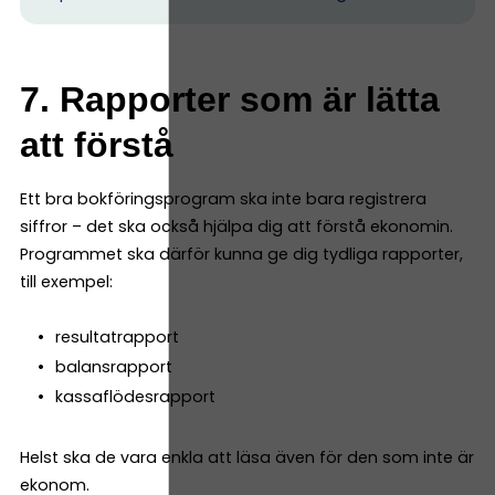
7. Rapporter som är lätta
att förstå
Ett bra bokföringsprogram ska inte bara registrera
siffror – det ska också hjälpa dig att förstå ekonomin.
Programmet ska därför kunna ge dig tydliga rapporter,
till exempel:
resultatrapport
balansrapport
kassaflödesrapport
Helst ska de vara enkla att läsa även för den som inte är
ekonom.