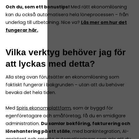
Och du, som ett bonustips!
Med rätt ekonomilösning
kan du också automatisera hela löneprocessen – från
underlag till utbetalning. Nice va?
Läs mer om hur det
fungerar här.
Vilka verktyg behöver jag för
att lyckas med detta?
Alla steg ovan förutsätter en ekonomilösning som
faktiskt fungerar i bakgrunden – utan att du behöver
bevaka det hela tiden.
Med
Spiris ekonomiplattform
, som är byggd för
egenföretagare och småföretag, få du en smidigare
administration.
Du samlar bokföring, fakturering och
lönehantering på ett ställe
, med bankintegration, AI-
assistent och smarta automatiseringar som gör att du