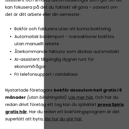
kan fokusera på det du faktiskt vill göra – oavsett om
det är ditt arbete eller din semester.
Bokför och fakturera utan att kunna bokföring
Automatisk bankimport – transaktioner bokförs
utan manuellt arbete
Återkommande fakturor som skickas automatiskt
AI-assistent tillgänglig dygnet runt för
ekonomifrågor
Fri telefonsupport i världsklass
Nystartade företagare
bokför dessutom helt gratis i 6
månader
(utan bindningstid)
.
Läs mer här.
Och har du
redan drivit företag ett tag kan du självklart
prova Spiris
gratis här
. Har du redan ett bokföringsprogram är det
superlätt att byta,
läs hur du gör här.