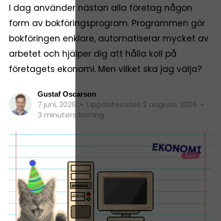
I dag använder nästan alla företag någon
form av bokföringsprogram. Programmen gör
bokföringen enklare, automatiserar mycket av
arbetet och hjälper dig att hålla koll på
företagets ekonomi. Men vilket ska jag välja?
Gustaf Oscarson
7 juni, 2026
•
Uppdaterades 2 augusti, 2026
•
3 minuters läsning