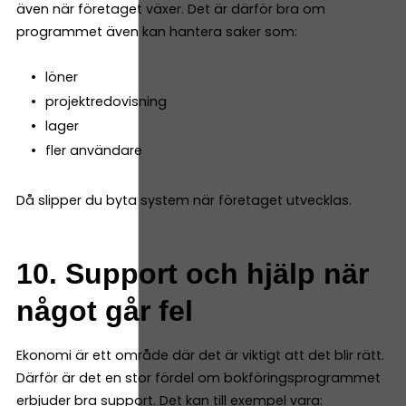
även när företaget växer. Det är därför bra om
programmet även kan hantera saker som:
löner
projektredovisning
lager
fler användare
Då slipper du byta system när företaget utvecklas.
10. Support och hjälp när
något går fel
Ekonomi är ett område där det är viktigt att det blir rätt.
Därför är det en stor fördel om bokföringsprogrammet
erbjuder bra support. Det kan till exempel vara: