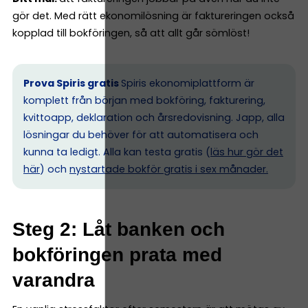
gör det. Med rätt ekonomilösning är faktureringen också
kopplad till bokföringen, så att allt går sömlöst!
Prova Spiris gratis
Spiris ekonomiplattform är
komplett från början med bokföring, fakturering,
kvittoapp, deklaration och årsredovisning. Japp, alla
lösningar du behöver för att automatisera och
kunna ta ledigt. Alla kan testa gratis (
läs hur gör det
här
) och
nystartade bokför gratis i sex månader.
Steg 2: Låt banken och
bokföringen prata med
varandra