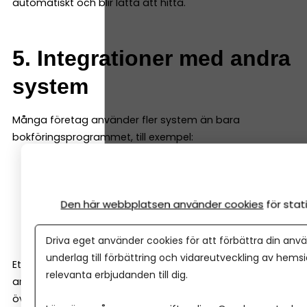
automatiskt och blir lätta att hitta.
5. Integrationer med andra
system
Många företag använder fler system än bara
bokföringsprogrammet, till exempel:
e-handelssystem
kassasystem
Den här webbplatsen använder cookies
för sta
CRM-system
betalningslösningar
Driva eget använder cookies för att förbättra din anvä
underlag till förbättring och vidareutveckling av hems
Ett bra bokföringsprogram ska kunna integreras med
relevanta erbjudanden till dig.
andra verktyg så att informationen automatiskt förs
över till bokföringen.