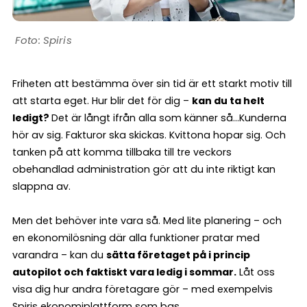
Spiris
Friheten att bestämma över sin tid är ett starkt motiv till
att starta eget. Hur blir det för dig –
kan du ta helt
ledigt?
Det är långt ifrån alla som känner så…Kunderna
hör av sig. Fakturor ska skickas. Kvittona hopar sig. Och
tanken på att komma tillbaka till tre veckors
obehandlad administration gör att du inte riktigt kan
slappna av.
Men det behöver inte vara så. Med lite planering – och
en ekonomilösning där alla funktioner pratar med
varandra – kan du
sätta företaget på i princip
autopilot och faktiskt vara ledig i sommar.
Låt oss
visa dig hur andra företagare gör – med exempelvis
Spiris ekonomiplattform
som bas.