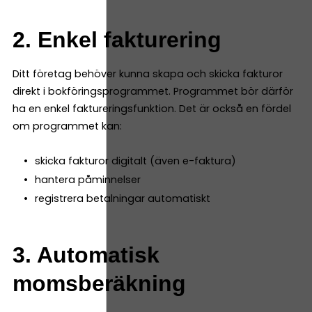
2. Enkel fakturering
Ditt företag behöver kunna skapa och skicka fakturor
direkt i bokföringsprogrammet. Programmet bör därför
ha en enkel faktureringsfunktion. Det är också en fördel
om programmet kan:
skicka fakturor digitalt (även e-faktura)
hantera påminnelser
registrera betalningar automatiskt
3. Automatisk
momsberäkning