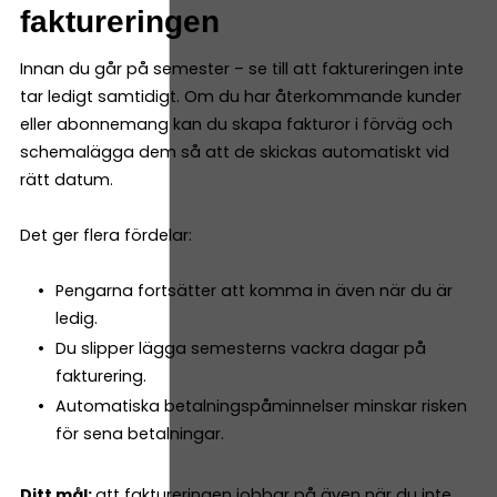
faktureringen
Innan du går på semester – se till att faktureringen inte
tar ledigt samtidigt. Om du har återkommande kunder
eller abonnemang kan du skapa fakturor i förväg och
schemalägga dem så att de skickas automatiskt vid
rätt datum.
Det ger flera fördelar:
Pengarna fortsätter att komma in även när du är
ledig.
Du slipper lägga semesterns vackra dagar på
fakturering.
Automatiska betalningspåminnelser minskar risken
för sena betalningar.
Ditt mål:
att faktureringen jobbar på även när du inte