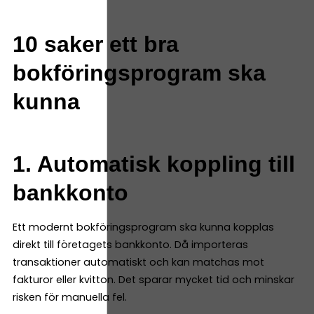
10 saker ett bra
bokföringsprogram ska
kunna
1. Automatisk koppling till
bankkonto
Ett modernt bokföringsprogram ska kunna kopplas
direkt till företagets bankkonto. Då importeras
transaktioner automatiskt och kan matchas mot
fakturor eller kvitton. Det sparar mycket tid och minskar
risken för manuella fel.