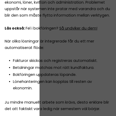
ekonomi, löner, kvitton och administration. Problemet
uppstår när systemen inte pratar med varandra och du
blir den som måste flytta information mellan verktygen.
Läs också:
Fel i bokföringen?
Så undviker du dem!
När olika lösningar är integrerade får du ett mer
automatiserat flöde:
Fakturor skickas och registreras automatiskt.
Betalningar matchas mot rätt kundfaktura.
Bokföringen uppdateras löpande.
Lönehanteringen kan kopplas till resten av
ekonomin.
Ju mindre manuellt arbete som krävs, desto enklare blir
det att faktiskt vara ledig när semestern väl börjar.