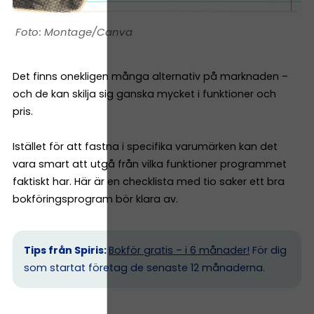
Montage/Canva
Det finns onekligen många alternativ på marknaden –
och de kan skilja sig ganska mycket i funktioner och
pris.
Istället för att fastna i specifika varumärken kan det
vara smart att utgå från vilka funktioner programmet
faktiskt har. Här är en checklista med tio saker ett bra
bokföringsprogram bör klara av.
Tips från Spiris:
Bokför gratis – i 6 månader!
För dig
som startat företag de senaste 12 månaderna.