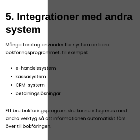
5. Integrationer med andra
system
Många företag använder fler system än bara
bokföringsprogrammet, till exempel:
e-handelssystem
kassasystem
CRM-system
betalningslösningar
Ett bra bokföringsprogram ska kunna integreras med
andra verktyg så att informationen automatiskt förs
över till bokföringen.