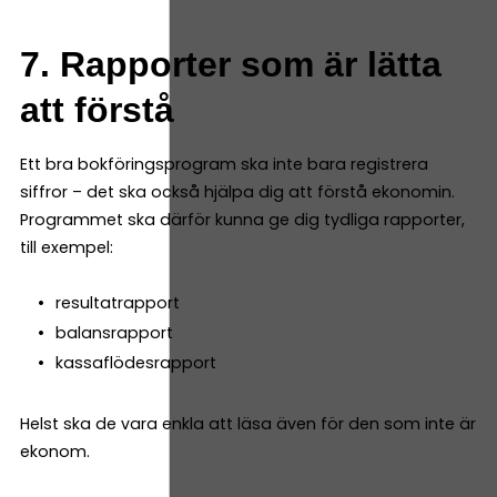
7. Rapporter som är lätta
att förstå
Ett bra bokföringsprogram ska inte bara registrera
siffror – det ska också hjälpa dig att förstå ekonomin.
Programmet ska därför kunna ge dig tydliga rapporter,
till exempel:
resultatrapport
balansrapport
kassaflödesrapport
Helst ska de vara enkla att läsa även för den som inte är
ekonom.