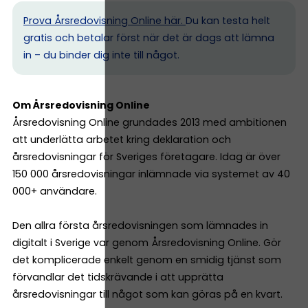
Prova Årsredovisning Online här.
Du kan testa helt
gratis och betalar först när det är dags att lämna
in – du binder dig inte till något.
Om Årsredovisning Online
Årsredovisning Online grundades 2013 med ambitionen
att underlätta arbetet kring deklaration och
årsredovisningar för Sveriges företagare. Idag är över
150 000 årsredovisningar inlämnade via systemet av 40
000+ användare.
Den allra första årsredovisningen som lämnades in
digitalt i Sverige var genom Årsredovisning Online. Gör
det komplicerade enkelt genom en smidig tjänst som
förvandlar det tidskrävande i att upprätta
årsredovisningar till något som kan göras på en kvart.