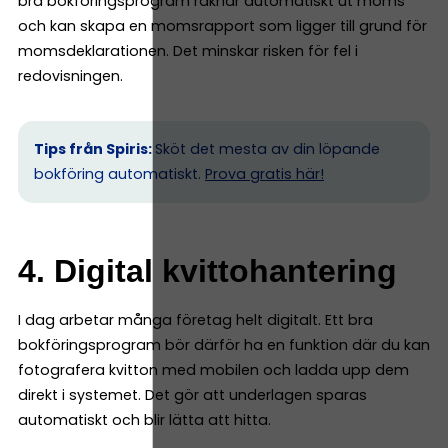
bra bokföringsprogram räknar automatiskt ut moms
och kan skapa en momsrapport som ligger till grund för
momsdeklarationen. Det minskar risken för fel i
redovisningen.
Tips från Spiris:
Sköt det mesta av din löpande
bokföring automatiskt.
Prova gratis här!
4. Digital kvittohantering
I dag arbetar många företag helt digitalt. Ett bra
bokföringsprogram bör därför ha en funktion där du kan
fotografera kvitton med mobilen och ladda upp dem
direkt i systemet. Det gör att underlagen sparas
automatiskt och blir lätta att hitta.