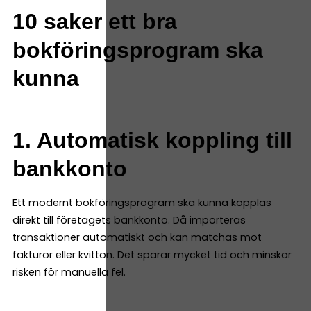
10 saker ett bra
bokföringsprogram ska
kunna
1. Automatisk koppling till
bankkonto
Ett modernt bokföringsprogram ska kunna kopplas
direkt till företagets bankkonto. Då importeras
transaktioner automatiskt och kan matchas mot
fakturor eller kvitton. Det sparar mycket tid och minskar
risken för manuella fel.