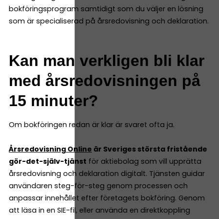
bokföringsprogram samtidigt som du väljer en lösning
som är specialiserad på årsredovisning och deklaration.
Kan man verkligen bli klar
med årsredovisningen på
15 minuter?
Om bokföringen redan är klar är svaret ofta ja.
Årsredovisning Online
är Sveriges största fristående
gör-det-själv-tjänst
för aktiebolag som vill upprätta
årsredovisning och deklaration digitalt. Tjänsten guidar
användaren steg-för-steg genom processen och
anpassar innehållet efter företagets bokföring. Genom
att läsa in en SIE-fil, eller använda en direktkoppling