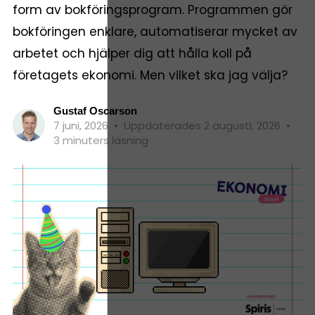
form av bokföringsprogram. Programmen gör
bokföringen enklare, automatiserar mycket av
arbetet och hjälper dig att hålla koll på
företagets ekonomi. Men vilket ska jag välja?
Gustaf Oscarson
7 juni, 2026
•
Uppdaterades 2 augusti, 2026
•
3 minuters läsning