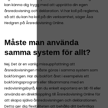
kan känna dig trygg med att upprätta din egen
årsredovisning och deklaration. Vi har koll på reglerna,
så att du kan ha koll på din verksamhet, säger Åsa
Hedgren på Årsredovisning Online.
Måste man använda
samma system för allt?
Nej. Det är en vanlig missuppfattning att
årsredovisningen måste göras i samma system som
bokföringen. Har du bokfört året i exempelvis ett
bokföringsprogram eller tillsammans med en
redovisningsbyrå, kan du enkelt exportera en SIE-fil eller
använda en direktkoppling till Årsredovisning Online för
att skapa själva årsredovisningen och deklarationen.
Detta ger dig flexibiliteten att behålla ditt befintliga