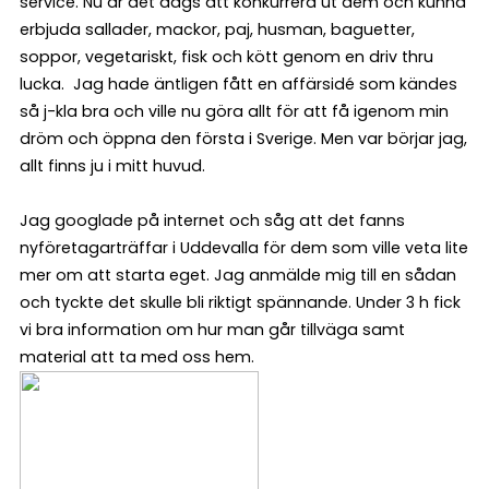
service. Nu är det dags att konkurrera ut dem och kunna
erbjuda sallader, mackor, paj, husman, baguetter,
soppor, vegetariskt, fisk och kött genom en driv thru
lucka. Jag hade äntligen fått en affärsidé som kändes
så j-kla bra och ville nu göra allt för att få igenom min
dröm och öppna den första i Sverige. Men var börjar jag,
allt finns ju i mitt huvud.
Jag googlade på internet och såg att det fanns
nyföretagarträffar i Uddevalla för dem som ville veta lite
mer om att starta eget. Jag anmälde mig till en sådan
och tyckte det skulle bli riktigt spännande. Under 3 h fick
vi bra information om hur man går tillväga samt
material att ta med oss hem.