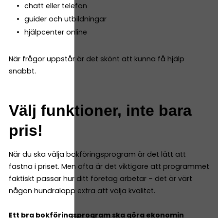
chatt eller telefon
guider och utbildningar
hjälpcenter online
När frågor uppstår är det skönt att kunna få hjälp
snabbt.
Välj funktioner, inte bara
pris!
När du ska välja bokföringsprogram är det lätt att
fastna i priset. Men ofta är det viktigare att programmet
faktiskt passar hur ditt företag arbetar – det är värt
någon hundralapp extra att välja kvalitet.
Ett bra bokföringsprogram ska göra ekonomin