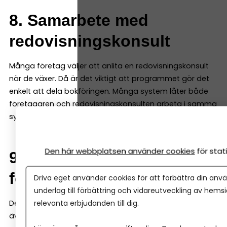
8. Samarbete med
redovisningskonsult
Många företag väljer att anlita en redovisningskonsult
när de växer. Då är det viktigt att programmet gör det
enkelt att dela bokföringen. Många system låter både
företagaren och redovisningskonsulten arbeta i samma
system samtidigt.
Den här webbplatsen använder cookies
för sta
9. Möjlighet att växa med
företaget
Driva eget använder cookies för att förbättra din anvä
underlag till förbättring och vidareutveckling av hems
Det bokföringsprogram du väljer i början bör fungera
relevanta erbjudanden till dig.
även när företaget växer. Det är därför bra om