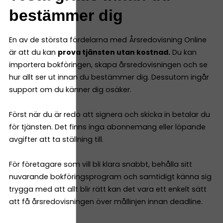
bestämmer dig
En av de största fördelarna med Årsredovisning Online
är att du kan
prova tjänsten utan kostnad.
Du kan
importera bokföringen, skapa årsredovisningen och se
hur allt ser ut innan du bestämmer dig. Dessutom ingår
support om du känner dig osäker.
Först när du är redo att signera och skicka in betalar du
för tjänsten. Det finns inga abonnemang eller löpande
avgifter att ta ställning till.
För företagare som vill bli klara snabbt, behålla sitt
nuvarande bokföringsprogram och samtidigt känna sig
trygga med att allt blir rätt kan det vara ett enkelt sätt
att få årsredovisningen över mållinjen innan deadline.