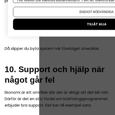
programmet även kan hantera saker som:
Läs gärna vår
personuppgiftspolicy
. Om du samtycker t
Om du vill ändra ditt val i efterhand hittar du den möjl
ENDAST NÖDVÄNDIGA
löner
projektredovisning
TILLÅT ALLA
lager
fler användare
Då slipper du byta system när företaget utvecklas.
10. Support och hjälp när
något går fel
Ekonomi är ett område där det är viktigt att det blir rätt.
Därför är det en stor fördel om bokföringsprogrammet
erbjuder bra support. Det kan till exempel vara: