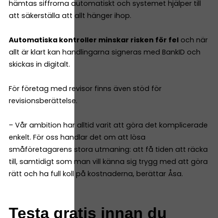
hämtas siffrorna automatiskt och systemet hjälper till
att säkerställa att allt hänger ihop.
Automatiska kontroller minskar risken för fel
och när
allt är klart kan handlingarna signeras med BankID och
skickas in digitalt.
För företag med revisor finns även stöd för
revisionsberättelse.
– Vår ambition har alltid varit att göra det komplicerade
enkelt. För oss handlar det om att lösa
småföretagarens stora utmaning: att få tiden att räcka
till, samtidigt som man vill känna sig trygg med att göra
rätt och ha full koll på kostnaderna, berättar Åsa.
Testa gratis innan du