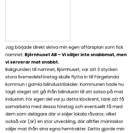
Jag började direkt skriva min egen affärsplan som fick
namnet:
Björnhuset AB – Vi säljer inte snabbmat, men
vi serverar mat snabbt.
Bakgrunden till namnet, Björnhuset, var att 3 stycken
stora livsmedelsföretag skulle flytta in till Färgelanda
kommun i gamla bilindustrilokaler. Kommunen hade nu
tagit steget att gå ifrån bilindustri till att satsa på mat
industrin. För egen del var ju detta klockrent, tänk att få
samarbeta med dessa företag och eventuellt få med
dem som delägare där vi säljer lokala råvaror, vilket
också var (är) en stor utveckling, där alltfler människor
väljer mat ifrån sina egna hemtrakter. Detta gjorde min