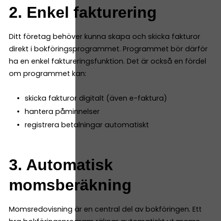
2. Enkel fakturering
Ditt företag behöver kunna skapa och skicka fakturor
direkt i bokföringsprogrammet. Programmet bör därför
ha en enkel faktureringsfunktion. Det är också en fördel
om programmet kan:
skicka fakturor digitalt (även e-faktura)
hantera påminnelser
registrera betalningar automatiskt
3. Automatisk
momsberäkning
Momsredovisning är en central del av bokföringen. Ett