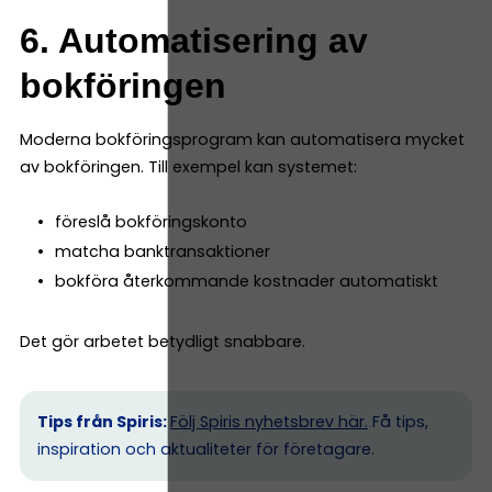
6. Automatisering av
bokföringen
Moderna bokföringsprogram kan automatisera mycket
av bokföringen. Till exempel kan systemet:
föreslå bokföringskonto
matcha banktransaktioner
bokföra återkommande kostnader automatiskt
Det gör arbetet betydligt snabbare.
Tips från Spiris:
Följ Spiris nyhetsbrev här.
Få tips,
inspiration och aktualiteter för företagare.