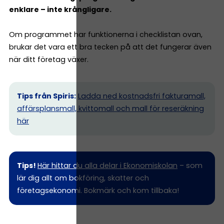
enklare – inte krångligare.
Om programmet har funktionerna i checklistan ovan,
brukar det vara ett bra tecken på att det fungerar även
när ditt företag växer.
Tips från Spiris:
Ladda ned kostnadsfri fakturamall,
affärsplansmall, kvittomall och mall för reseräkning
här
Tips!
Här hittar du alla delar i Ekonomiskolan
– som
lär dig allt om bokföring, skatter och
företagsekonomi. Bokmärk och kom tillbaka!