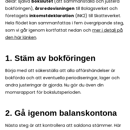
delar: själva
bokslutet
(att sammanställa och justera
bokföringen),
årsredovisningen
till Bolagsverket och
företagets
inkomstdeklaration
(INK2) till Skatteverket.
Hela flödet kan sammanfattas i fem övergripande steg,
som vi går igenom kortfattat nedan och
mer i detalj på
den här länken
.
1. Stäm av bokföringen
Börja med att säkerställa att alla affärshändelser är
bokförda och att eventuella periodiseringar, lager och
andra justeringar är gjorda. Nu gör du även din
momsrapport för bokslutsperioden.
2. Gå igenom balanskontona
Nästa steg är att kontrollera att saldona stämmer. Här