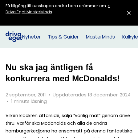
Få tillgång till kunskapen andra bara drömmer om.
»
Driva Eget MasterMinds
Nyheter
Tips & Guider
MasterMinds
Kalkyle
Nu ska jag äntligen få
konkurrera med McDonalds!
2 september, 2011
•
Uppdaterades 18 december, 2024
•
1 minuts läsning
Vilken klockren affärsidé, sälja ”vanlig mat” genom drive
thru. Varför ska Mcdonalds och alla de andra
hamburgerkedjorna ha ensamrätt på denna fantastiska