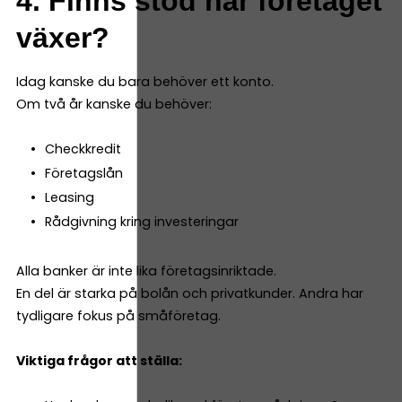
4. Finns stöd när företaget
växer?
Idag kanske du bara behöver ett konto.
Om två år kanske du behöver:
Checkkredit
Företagslån
Leasing
Rådgivning kring investeringar
Alla banker är inte lika företagsinriktade.
En del är starka på bolån och privatkunder. Andra har
tydligare fokus på småföretag.
Viktiga frågor att ställa: