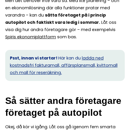
Men det behöver inte vara så. Med lite planering – och
en ekonomilösning där alla funktioner pratar med
varandra – kan du
sätta företaget på i princip
autopilot och faktiskt vara ledig i sommar.
Låt oss
visa dig hur andra företagare gör – med exempelvis
Spiris ekonomiplattform
som bas.
Psst, innan vi startar!
Här kan du
ladda ned
kostnadsfri fakturamall, affärsplansmall, kvittomall
och mall för reseräkning.
Så sätter andra företagare
företaget på autopilot
Okej, då kör vi igång. Låt oss gå igenom fem smarta