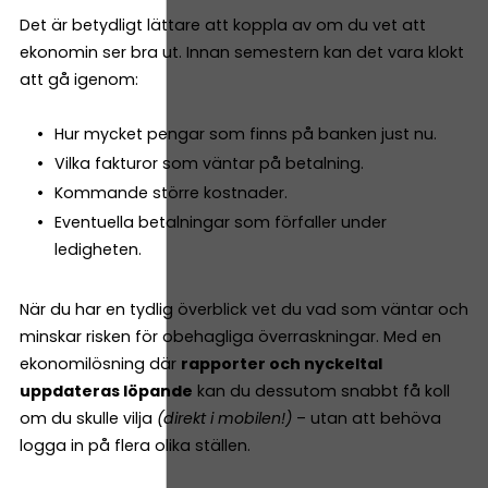
Det är betydligt lättare att koppla av om du vet att
ekonomin ser bra ut. Innan semestern kan det vara klokt
att gå igenom:
Hur mycket pengar som finns på banken just nu.
Vilka fakturor som väntar på betalning.
Kommande större kostnader.
Eventuella betalningar som förfaller under
ledigheten.
När du har en tydlig överblick vet du vad som väntar och
minskar risken för obehagliga överraskningar. Med en
ekonomilösning där
rapporter och nyckeltal
uppdateras löpande
kan du dessutom snabbt få koll
om du skulle vilja
(direkt i mobilen!)
– utan att behöva
logga in på flera olika ställen.