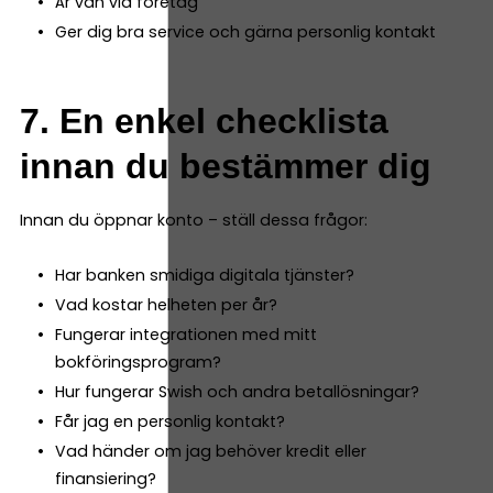
Är van vid företag
Ger dig bra service och gärna personlig kontakt
7. En enkel checklista
innan du bestämmer dig
Innan du öppnar konto – ställ dessa frågor:
Har banken smidiga digitala tjänster?
Vad kostar helheten per år?
Fungerar integrationen med mitt
bokföringsprogram?
Hur fungerar Swish och andra betallösningar?
Får jag en personlig kontakt?
Vad händer om jag behöver kredit eller
finansiering?