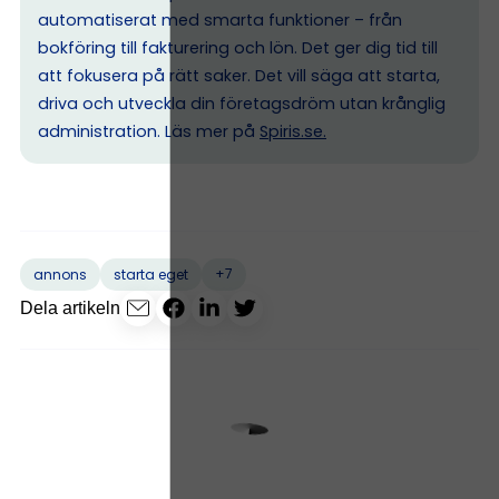
automatiserat med smarta funktioner – från
bokföring till fakturering och lön. Det ger dig tid till
att fokusera på rätt saker. Det vill säga att starta,
driva och utveckla din företagsdröm utan krånglig
administration. Läs mer på
Spiris.se
.
+7
annons
starta eget
Dela artikeln