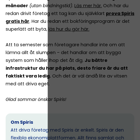
månader
(utan bindningstid)
.
Läs mer här.
Och har du
redan drivit företag ett tag kan du självklart
prova Spiris
gratis här
. Har du redan ett bokföringsprogram är det
superlätt att byta,
läs hur du gör här.
Att ta semester som företagare handlar inte om att
lämna allt åt slumpen – det handlar om att bygga
system som håller ihop det åt dig.
Ju bättre
infrastruktur du har på plats, desto friare är du att
faktiskt vara ledig.
Och det är väl ändå lite av vitsen
med att driva eget.
Glad sommar önskar Spiris!
Om Spiris
Att driva företag med Spiris är enkelt. Spiris är den
flexibla ekonomiplattformen. Allt finns samlat och