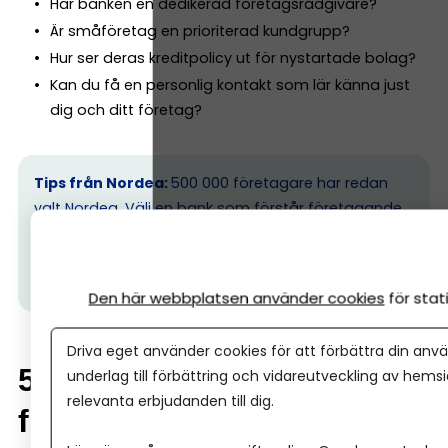
Har banken en dedikerad företagsrådgivare?
Är småföretag en prioriterad kundgrupp?
Hur ser deras kreditpolicy ut för nystartade bolag?
Kan du få en personlig kontakt som lär känna just
dig och ditt företag?
Tips från Nordea:
500 000 företagare har redan
valt Nordea. Välj en bank som förstår företagande
–
allt detta ingår.
(Ps. I
bland kan det vara skönt att ta
ett möte med banken, hos Nordea kan alla företag
oavsett storlek boka ett personligt möte.)
Den här webbplatsen använder cookies
för sta
Driva eget använder cookies för att förbättra din anvä
5. Skillnad mellan enskild
underlag till förbättring och vidareutveckling av hems
relevanta erbjudanden till dig.
firma och aktiebolag