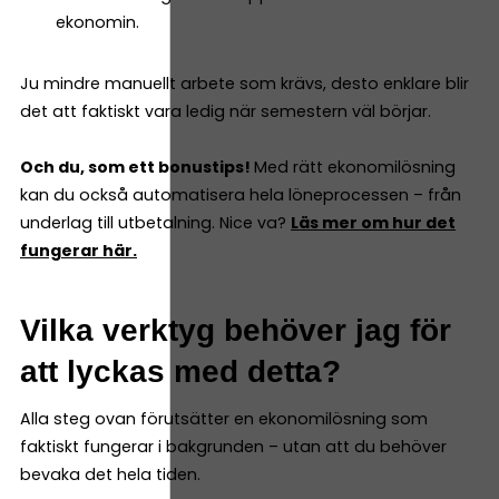
ekonomin.
Ju mindre manuellt arbete som krävs, desto enklare blir
det att faktiskt vara ledig när semestern väl börjar.
Och du, som ett bonustips!
Med rätt ekonomilösning
kan du också automatisera hela löneprocessen – från
underlag till utbetalning. Nice va?
Läs mer om hur det
fungerar här.
Vilka verktyg behöver jag för
att lyckas med detta?
Alla steg ovan förutsätter en ekonomilösning som
faktiskt fungerar i bakgrunden – utan att du behöver
bevaka det hela tiden.