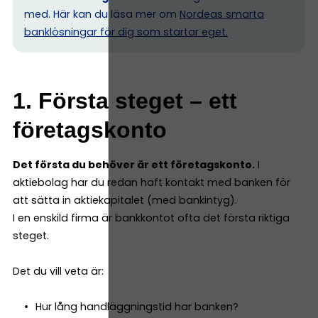
med. Här kan du läsa mer om
Nordeas smarta
banklösningar för dig som startar eget.
1. Första steget – ett
företagskonto
Det första du behöver är ett företagskonto.
I
aktiebolag har du redan haft kontakt med banken för
att sätta in aktiekapitalet (med bankintyg).
I en enskild firma är bankkontot ofta det första riktiga
steget.
Det du vill veta är:
Hur lång handläggningstid har banken?