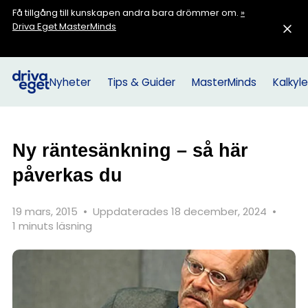
Få tillgång till kunskapen andra bara drömmer om.
»
Driva Eget MasterMinds
Nyheter
Tips & Guider
MasterMinds
Kalkyle
Ny räntesänkning – så här
påverkas du
19 mars, 2015
•
Uppdaterades 18 december, 2024
•
1 minuts läsning