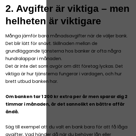
2. Avgifter är viktiga – men
helheten är viktigare
Många jämför bara månadsavgifter när de väljer bank.
Det blir lätt för snävt. Skillnaden mellan de
grundläggande tjänsterna hos banker är ofta några
hundralappar i månaden.
Det är inte det som avgör om ditt företag lyckas. Det
viktiga är hur tjänsterna fungerar i vardagen, och hur
brett utbud banken har.
Om banken tar 1 200 kr extra per år men sparar dig 2
timmar i månaden, är det sannolikt en bättre affär
ändå.
Säg till exempel att du valt en bank bara för att få låga
avgifter. Vad händer då när du behöver lån eller