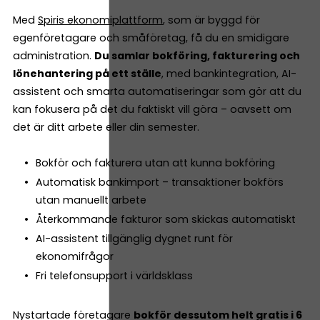
Med
Spiris ekonomiplattform
, som är byggd för
egenföretagare och småföretag, få du en smidigare
administration.
Du samlar bokföring, fakturering och
lönehantering på ett ställe
, med bankintegration, AI-
assistent och smarta automatiseringar som gör att du
kan fokusera på det du faktiskt vill göra – oavsett om
det är ditt arbete eller din semester.
Bokför och fakturera utan att kunna bokföring
Automatisk bankimport – transaktioner bokförs
utan manuellt arbete
Återkommande fakturor som skickas automatiskt
AI-assistent tillgänglig dygnet runt för
ekonomifrågor
Fri telefonsupport i världsklass
Nystartade företagare
bokför dessutom helt gratis i 6