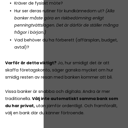
Kräver de fysiskt möte?
Hur ser deras rutiner för kundkännedom ut?
(Alla
banker måste göra en riskbedömning enligt
penningtvättslagen. Det är därför de ställer många
frågor i början.)
Vad behöver du ha förberett (affärsplan, budget,
avtal)?
Varför är detta viktigt?
Jo, hur smidigt det är att
skaffa företagskonto, säger ganska mycket om hur
smidig resten av resan med banken kommer att bli.
Vissa banker är snabba och digitala. Andra är mer
traditionella.
Välj inte automatiskt samma bank som
du har privat,
utan jämför ordentligt. Och framförallt,
välj en bank där du känner förtroende.