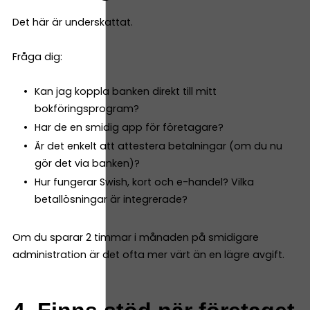
Det här är underskattat.
Fråga dig:
Kan jag koppla banken direkt till mitt
bokföringsprogram?
Har de en smidig app för företagare?
Är det enkelt att attestera betalningar (om du nu
gör det via banken)?
Hur fungerar Swish, kort och e-handel? Vilka
betallösningar är integrerade?
Om du sparar 2 timmar i månaden på smidigare
administration är det ofta mer värt än en lägre avgift.