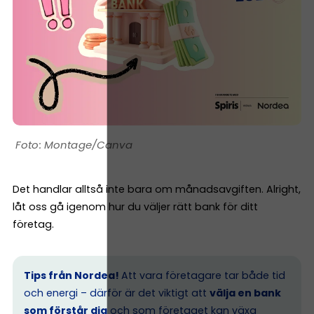
Montage/Canva
Det handlar alltså inte bara om månadsavgiften. Alright,
låt oss gå igenom hur du väljer rätt bank för ditt
företag.
Tips från Nordea!
Att vara företagare tar både tid
och energi – därför är det viktigt att
välja en bank
som förstår dig
och som företaget kan växa