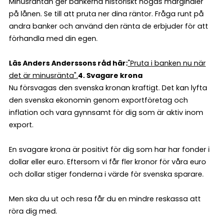
Minusräntan ger bankerna historiskt högas marginaler
på lånen. Se till att pruta ner dina räntor. Fråga runt på
andra banker och använd den ränta de erbjuder för att
förhandla med din egen.
Läs Anders Anderssons råd här:
"Pruta i banken nu när
det är minusränta".
4. Svagare krona
Nu försvagas den svenska kronan kraftigt. Det kan lyfta
den svenska ekonomin genom exportföretag och
inflation och vara gynnsamt för dig som är aktiv inom
export.
En svagare krona är positivt för dig som har har fonder i
dollar eller euro. Eftersom vi får fler kronor för våra euro
och dollar stiger fonderna i värde för svenska sparare.
Men ska du ut och resa får du en mindre reskassa att
röra dig med.