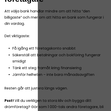
Att välja bank handlar mindre om att hitta “den
billigaste” och mer om att hitta en bank som fungerar i
din vardag.
Det viktigaste:
Få igång ett företagskonto snabbt
Säkerställ att betalningar och bokföring fungerar
smidigt
Tänk ett steg framåt kring finansiering
Jämför helheten – inte bara månadsavgiften
Resten går att justera längs vägen.
Psst!
Vill du verkligen ta stora kliv och bygga ditt
drömföretag? Gör som 1 000-tals andra företagare, bli