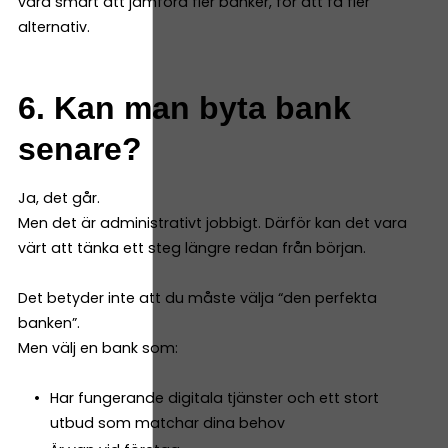
vara smart att jämföra fler banker, för att få fler
alternativ.
6. Kan man byta bank
senare?
Ja, det går.
Men det är administrativt jobbigt. Därför kan det vara
värt att tänka ett steg längre redan från början.
Det betyder inte att du måste välja “den perfekta
banken”.
Men välj en bank som:
Har fungerande digitala tjänster och ett stort
utbud som matchar dina behov