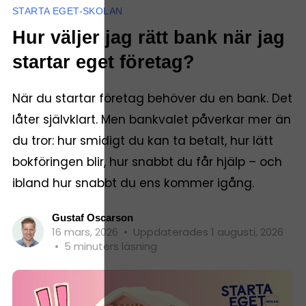
STARTA EGET-SKOLAN
Hur väljer jag rätt bank när jag
startar eget företag?
När du startar företag behöver du en bank. Det
låter självklart. Men bankvalet påverkar mer än
du tror: hur smidigt du kan ta betalt, hur lätt
bokföringen blir, hur snabbt du får hjälp – och
ibland hur snabbt du ens kommer igång.
Gustaf Oscarson
16 mars, 2026
•
Uppdaterades 1 augusti, 2026
•
5 minuters läsning