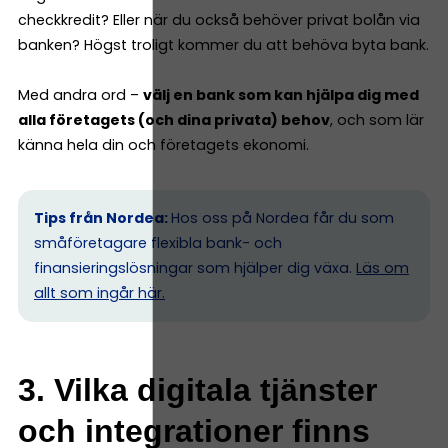
checkkredit? Eller när du också behöver privat bolån via
banken? Högst troligt kommer du att behöva byta bank.
Med andra ord –
välj en bank som kan hjälpa dig med
alla företagets (och dina privata) behov
, och som lär
känna hela din och företagets ekonomi.
Tips från Nordea:
Hos oss på Nordea får du som
småföretagare flexibla bank- och
finansieringslösningar som hjälper dig växa.
Läs om
allt som ingår här.
3. Vilka digitala tjänster
och integrationer finns