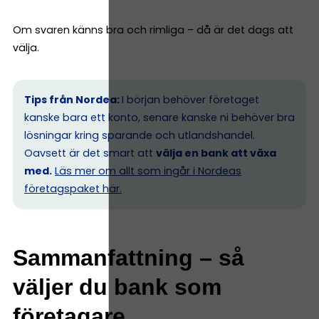
Om svaren känns bra och rimliga – då är det dags att
välja.
Tips från Nordea:
I början behöver företaget
kanske bara ett konto, senare kanske ni behöver bra
lösningar kring sparande och utlandshandel.
Oavsett är det smart att
välja en bank att växa
med.
Läs mer om allt som ingår i Nordeas
företagspaket här.
Sammanfattning – så
väljer du bank som
företagare