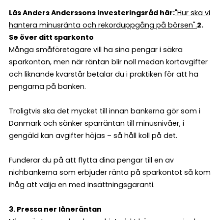
Läs Anders Anderssons investeringsråd här:
"Hur ska vi
hantera minusränta och rekorduppgång på börsen".
2.
Se över ditt sparkonto
Många småföretagare vill ha sina pengar i säkra
sparkonton, men när räntan blir noll medan kortavgifter
och liknande kvarstår betalar du i praktiken för att ha
pengarna på banken.
Troligtvis ska det mycket till innan bankerna gör som i
Danmark och sänker sparräntan till minusnivåer, i
gengäld kan avgifter höjas – så håll koll på det.
Funderar du på att flytta dina pengar till en av
nichbankerna som erbjuder ränta på sparkontot så kom
ihåg att välja en med insättningsgaranti.
3. Pressa ner låneräntan