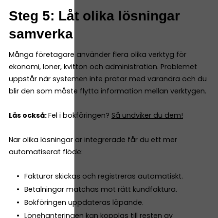
Steg 5: Låt olika lösningar
samverka
Många företagare använder flera olika verktyg för
ekonomi, löner, kvitton och administration. Problemet
uppstår när systemen inte pratar med varandra och du
blir den som måste flytta information mellan verktygen.
Läs också:
Fel i bokföringen?
Så undviker du dem!
När olika lösningar är integrerade får du ett mer
automatiserat flöde:
Fakturor skickas och registreras automatiskt.
Betalningar matchas mot rätt kundfaktura.
Bokföringen uppdateras löpande.
Lönehanteringen kan kopplas till resten av