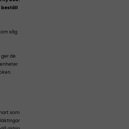
 beställ
utom såg
h ger de
arenheter
boken.
snart som
läktingar
då aldrig