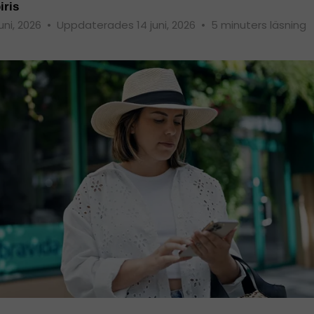
iris
juni, 2026
•
Uppdaterades 14 juni, 2026
•
5 minuters läsning