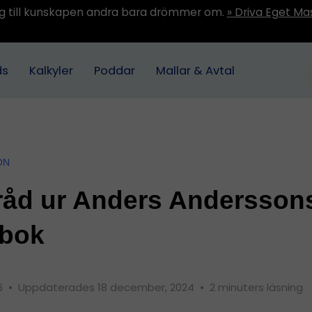
ång till kunskapen andra bara drömmer om.
» Driva Eget Ma
ds
Kalkyler
Poddar
Mallar & Avtal
ON
råd ur Anders Andersson
 bok
16
•
Uppdaterades 18 december, 2024
•
2 minuters läsning