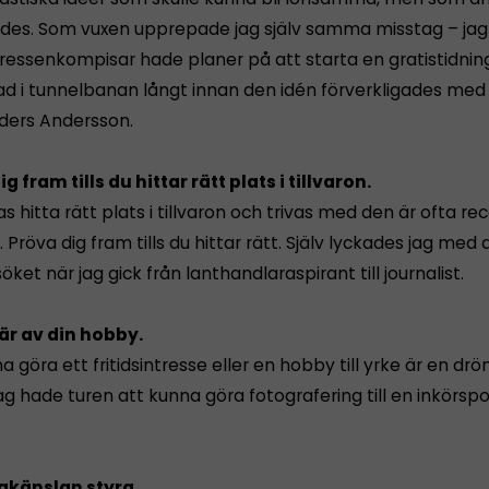
es. Som vuxen upprepade jag själv samma misstag – jag
ressenkompisar hade planer på att starta en gratistidnin
rad i tunnelbanan långt innan den idén förverkligades med
nders Andersson.
ig fram tills du hittar rätt plats i tillvaron.
as hitta rätt plats i tillvaron och trivas med den är ofta re
Pröva dig fram tills du hittar rätt. Själv lyckades jag med 
öket när jag gick från lanthandlaraspirant till journalist.
fär av din hobby.
a göra ett fritidsintresse eller en hobby till yrke är en drö
 hade turen att kunna göra fotografering till en inkörspor
gkänslan styra.