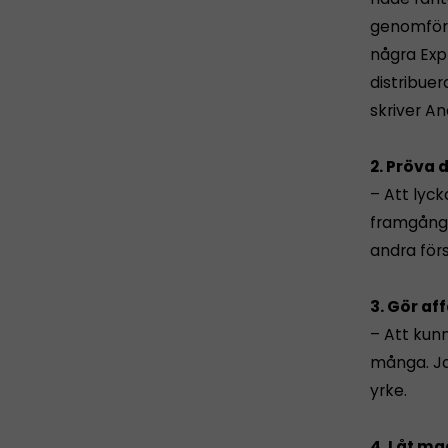
genomförd
några Exp
distribue
skriver A
2. Pröva d
– Att lyck
framgång. 
andra förs
3. Gör af
– Att kunn
många. Jag
yrke.
4. Låt ma