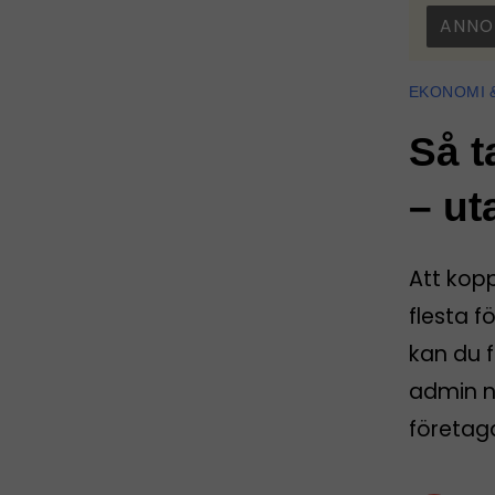
ANNO
EKONOMI 
Så t
– ut
Att kop
flesta f
kan du f
admin nä
företag