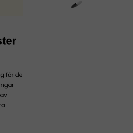
ster
g för de
ingar
 av
ra