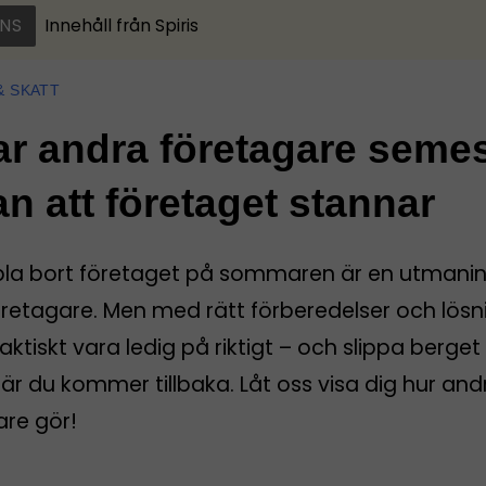
NS
Innehåll från
Spiris
& SKATT
ar andra företagare seme
an att företaget stannar
pla bort företaget på sommaren är en utmanin
öretagare. Men med rätt förberedelser och lösn
aktiskt vara ledig på riktigt – och slippa berget
r du kommer tillbaka. Låt oss visa dig hur and
are gör!