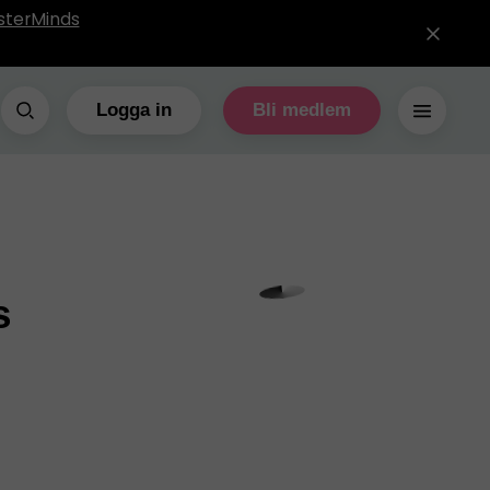
sterMinds
Logga in
Bli medlem
s