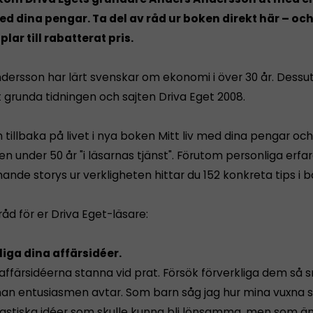
med dina pengar. Ta del av råd ur boken direkt här – och
lar till rabatterat pris.
dersson har lärt svenskar om ekonomi i över 30 år. Dess
tt grunda tidningen och sajten Driva Eget 2008.
 tillbaka på livet i nya boken Mitt liv med dina pengar oc
n under 50 år "i läsarnas tjänst". Förutom personliga erf
nde storys ur verkligheten hittar du 152 konkreta tips i 
 råd för er Driva Eget-läsare:
kliga dina affärsidéer.
 affärsidéerna stanna vid prat. Försök förverkliga dem så 
nnan entusiasmen avtar. Som barn såg jag hur mina vuxna s
astiska idéer som skulle kunna bli lönsamma, men som än