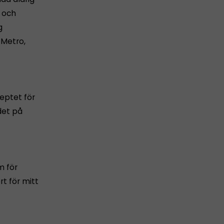
 och
g
 Metro,
ceptet för
det på
m för
t för mitt