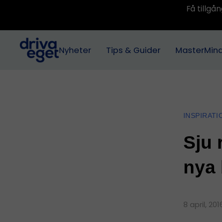
Få tillg
Nyheter
Tips & Guider
MasterMin
INSPIRATI
Sju 
nya
8 april, 20