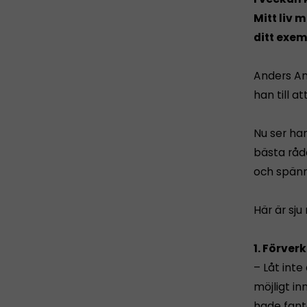
Mitt liv 
ditt exemp
Anders An
han till a
Nu ser han
bästa råde
och spänna
Här är sju
1. Förver
– Låt inte
möjligt i
hade fant