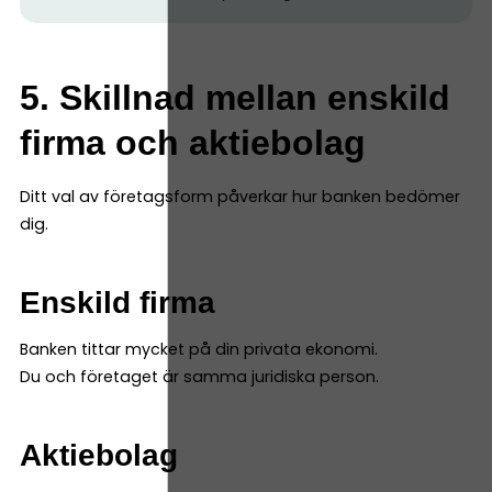
5. Skillnad mellan enskild
firma och aktiebolag
Ditt val av företagsform påverkar hur banken bedömer
dig.
Enskild firma
Banken tittar mycket på din privata ekonomi.
Du och företaget är samma juridiska person.
Aktiebolag