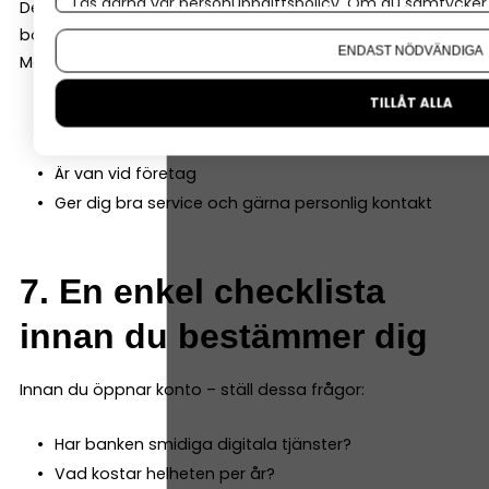
Läs gärna vår
personuppgiftspolicy
. Om du samtycker t
Det betyder inte att du måste välja “den perfekta
Om du vill ändra ditt val i efterhand hittar du den möjl
banken”.
ENDAST NÖDVÄNDIGA
Men välj en bank som:
TILLÅT ALLA
Har fungerande digitala tjänster och ett stort
utbud som matchar dina behov
Är van vid företag
Ger dig bra service och gärna personlig kontakt
7. En enkel checklista
innan du bestämmer dig
Innan du öppnar konto – ställ dessa frågor:
Har banken smidiga digitala tjänster?
Vad kostar helheten per år?