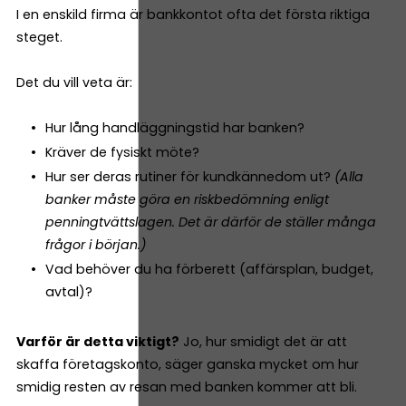
I en enskild firma är bankkontot ofta det första riktiga
steget.
Det du vill veta är:
Hur lång handläggningstid har banken?
Kräver de fysiskt möte?
Hur ser deras rutiner för kundkännedom ut?
(Alla
banker måste göra en riskbedömning enligt
penningtvättslagen. Det är därför de ställer många
frågor i början.)
Vad behöver du ha förberett (affärsplan, budget,
avtal)?
Varför är detta viktigt?
Jo, hur smidigt det är att
skaffa företagskonto, säger ganska mycket om hur
smidig resten av resan med banken kommer att bli.