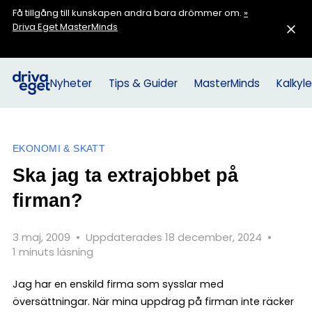
Få tillgång till kunskapen andra bara drömmer om.
»
Driva Eget MasterMinds
Nyheter
Tips & Guider
MasterMinds
Kalkyle
EKONOMI & SKATT
Ska jag ta extrajobbet på
firman?
3 maj, 2009
•
Uppdaterades 18 december, 2024
•
1 minuts läsning
Jag har en enskild firma som sysslar med
översättningar. När mina uppdrag på firman inte räcker