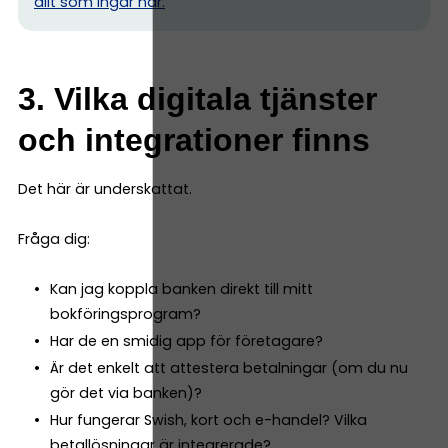
allt som ingår här.
3. Vilka digitala tjänster
och integrationer finns
Det här är underskattat.
Fråga dig:
Kan jag koppla banken direkt till mitt
bokföringsprogram?
Har de en smidig app för företagare?
Är det enkelt att attestera betalningar (om du nu
gör det via banken)?
Hur fungerar Swish, kort och e-handel? Vilka
betallösningar är integrerade?