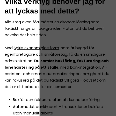
Vilka verktyg behöver jag för
att lyckas med detta?
Alla steg ovan förutsätter en ekonomilösning som
faktiskt fungerar i bakgrunden – utan att du behöver
bevaka det hela tiden.
Med
Spiris ekonomiplattform
, som är byggd för
egenföretagare och småföretag, få du en smidigare
administration.
Du samlar bokföring, fakturering och
lönehantering på ett ställe
, med bankintegration, AI-
assistent och smarta automatiseringar som gör att du
kan fokusera på det du faktiskt vill göra – oavsett om
det är ditt arbete eller din semester.
Bokför och fakturera utan att kunna bokföring
Automatisk bankimport – transaktioner bokförs
utan manuellt arbete