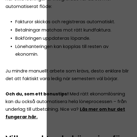
automatiserat flöde:
Fakturor skickas och registreras automatiskt.
Betalningar matchas mot rätt kundfaktura.
Bokföringen uppdateras löpande.
Lönehanteringen kan kopplas till resten av
ekonomin.
Ju mindre manuellt arbete som krävs, desto enklare blir
det att faktiskt vara ledig när semestern väl börjar.
Och du, som ett bonustips!
Med rätt ekonomilösning
kan du också automatisera hela löneprocessen – från
underlag till utbetalning. Nice va?
Läs mer om hur det
fungerar här.