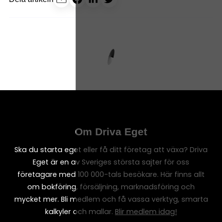
Om Driva Eget
Ska du starta eget eller få ditt företag att växa? Driva
Eget är en av Sveriges största sajter för oss
företagare med 100 000-tals besökare. Här finns allt
om bokföring, försäljning, marknadsföring och
mycket mer. Bli medlem och få vassa verktyg, smarta
kalkyler och mallar.
Blir medlem idag!