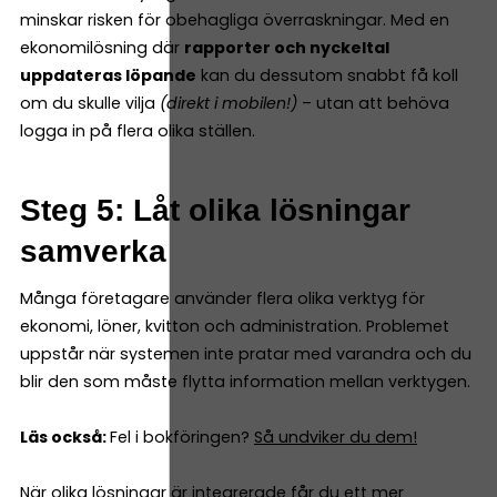
minskar risken för obehagliga överraskningar. Med en
ekonomilösning där
rapporter och nyckeltal
uppdateras löpande
kan du dessutom snabbt få koll
om du skulle vilja
(direkt i mobilen!)
– utan att behöva
logga in på flera olika ställen.
Steg 5: Låt olika lösningar
samverka
Många företagare använder flera olika verktyg för
ekonomi, löner, kvitton och administration. Problemet
uppstår när systemen inte pratar med varandra och du
blir den som måste flytta information mellan verktygen.
Läs också:
Fel i bokföringen?
Så undviker du dem!
När olika lösningar är integrerade får du ett mer