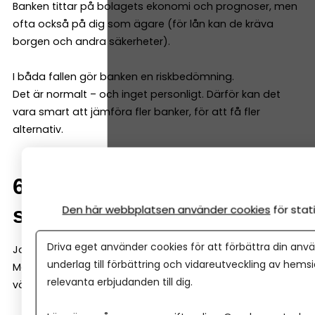
Banken tittar på bolagets ekonomi och prognoser, men
ofta också på dig som ägare (för lån kan de kräva
borgen och andra säkerheter).
I båda fallen gör banken en riskbedömning.
Det är normalt – och inget personligt. Därför kan det
vara smart att jämföra fler banker, för att få fler
alternativ.
6. Kan man byta bank
senare?
Den här webbplatsen använder cookies
för sta
Driva eget använder cookies för att förbättra din anvä
Ja, det går.
underlag till förbättring och vidareutveckling av hems
Men det är administrativt jobbigt. Därför kan det vara
relevanta erbjudanden till dig.
värt att tänka ett steg längre redan från början.