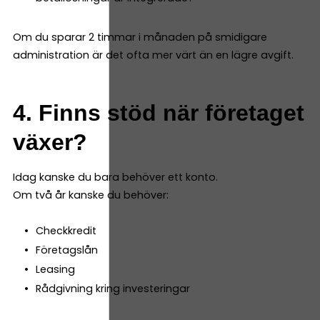
Om du sparar 2 timmar i månaden på smidigare
administration är det ofta mer värt än en lägre avgift.
4. Finns stöd när företaget
växer?
Idag kanske du bara behöver ett konto.
Om två år kanske du behöver:
Checkkredit
Företagslån
Leasing
Rådgivning kring investeringar