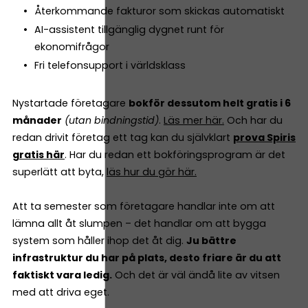
Återkommande fakturor som skickas automatiskt
AI-assistent tillgänglig dygnet runt för
ekonomifrågor
Fri telefonsupport i världsklass
Nystartade företagare
bokför dessutom helt gratis i 6
månader
(utan bindningstid)
.
Läs mer här.
Och har du
redan drivit företag ett tag kan du självklart
prova Spiris
gratis här
. Har du redan ett bokföringsprogram är det
superlätt att byta,
läs hur du gör här.
Att ta semester som företagare handlar inte om att
lämna allt åt slumpen – det handlar om att bygga
system som håller ihop det åt dig.
Ju bättre
infrastruktur du har på plats, desto friare är du att
faktiskt vara ledig.
Och det är väl ändå lite av vitsen
med att driva eget.