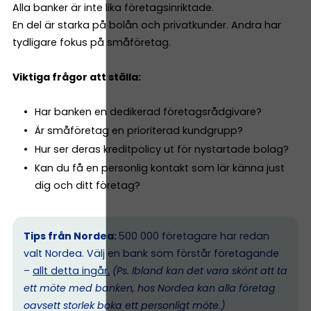
Alla banker är inte lika företagsinriktade.
En del är starka på bolån och privatkunder. Andra har
tydligare fokus på småföretag.
Viktiga frågor att ställa:
Har banken en dedikerad företagsrådgivare?
Är småföretag en prioriterad kundgrupp?
Hur ser deras kreditpolicy ut för nystartade bolag?
Kan du få en personlig kontakt som lär känna just
dig och ditt företag?
Tips från Nordea:
500 000 företagare har redan
valt Nordea. Välj en bank som förstår företagande
–
allt detta ingår.
(Ps. I
bland kan det vara skönt att ta
ett möte med banken, hos Nordea kan alla företag
oavsett storlek boka ett personligt möte.)