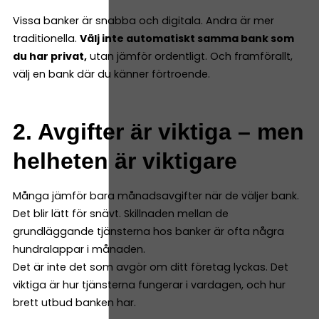
Vissa banker är snabba och digitala. Andra är mer
traditionella.
Välj inte automatiskt samma bank som
du har privat,
utan jämför ordentligt. Och framförallt,
välj en bank där du känner förtroende.
2. Avgifter är viktiga – men
helheten är viktigare
Många jämför bara månadsavgifter när de väljer bank.
Det blir lätt för snävt. Skillnaden mellan de
grundläggande tjänsterna hos banker är ofta några
hundralappar i månaden.
Det är inte det som avgör om ditt företag lyckas. Det
viktiga är hur tjänsterna fungerar i vardagen, och hur
brett utbud banken har.