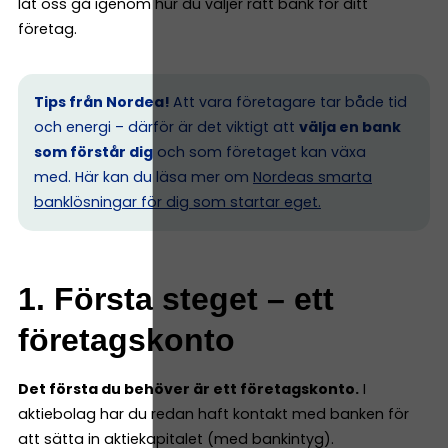
låt oss gå igenom hur du väljer rätt bank för ditt
företag.
Tips från Nordea!
Att vara företagare tar både tid
och energi – därför är det viktigt att
välja en bank
som förstår dig
och som företaget kan växa
med. Här kan du läsa mer om
Nordeas smarta
banklösningar för dig som startar eget.
1. Första steget – ett
företagskonto
Det första du behöver är ett företagskonto.
I
aktiebolag har du redan haft kontakt med banken för
att sätta in aktiekapitalet (med bankintyg).