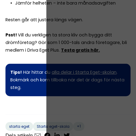
Jämför helheten – inte bara månadsavgiften
Resten går att justera längs vägen.
Psst!
Vill du verkligen ta stora kliv och bygga ditt
drömföretag? Gör som 1 000-tals andra företagare, bli
medlem i Driva Eget Plus.
Testa gratis här.
Tips!
Här hittar du
alla delar i Starta Eget-skolan
.
Bokmärk och kom tillbaka när det är dags för nästa
steg.
+1
starta eget
Starta eget-skola
Dela artikeln