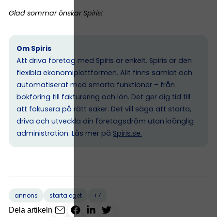
Glad sommar önskar Spiris!
Om Spiris
Att driva företag med Spiris är enkelt. Spiris är den
flexibla ekonomiplattformen. Allt finns samlat och
automatiserat med smarta funktioner – från
bokföring till fakturering och lön. Det ger dig tid till
att fokusera på rätt saker. Det vill säga att starta,
driva och utveckla din företagsdröm utan krånglig
administration. Läs mer på
Spiris.se
.
+7
annons
starta eget
Dela artikeln