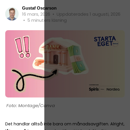
Gustaf Oscarson
16 mars, 2026
•
Uppdaterades 1 augusti, 2026
•
5 minuters läsning
Montage/Canva
Det handlar alltså inte bara om månadsavgiften. Alright,