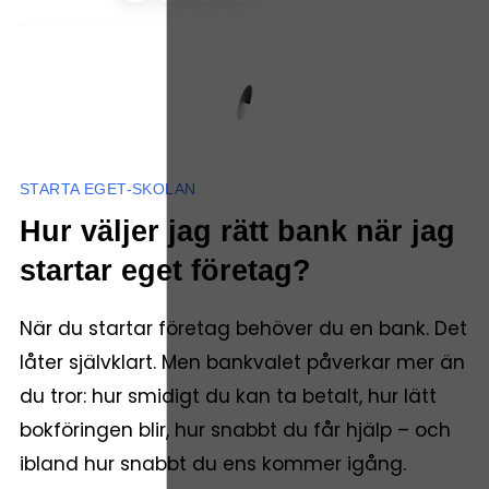
STARTA EGET-SKOLAN
Hur väljer jag rätt bank när jag
startar eget företag?
När du startar företag behöver du en bank. Det
låter självklart. Men bankvalet påverkar mer än
du tror: hur smidigt du kan ta betalt, hur lätt
bokföringen blir, hur snabbt du får hjälp – och
ibland hur snabbt du ens kommer igång.