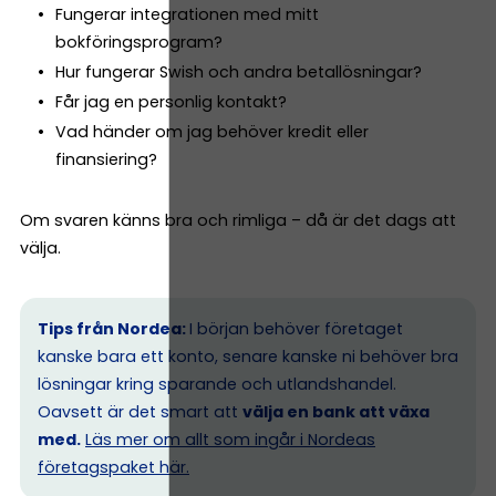
Fungerar integrationen med mitt
bokföringsprogram?
Hur fungerar Swish och andra betallösningar?
Får jag en personlig kontakt?
Vad händer om jag behöver kredit eller
finansiering?
Om svaren känns bra och rimliga – då är det dags att
välja.
Tips från Nordea:
I början behöver företaget
kanske bara ett konto, senare kanske ni behöver bra
lösningar kring sparande och utlandshandel.
Oavsett är det smart att
välja en bank att växa
med.
Läs mer om allt som ingår i Nordeas
företagspaket här.