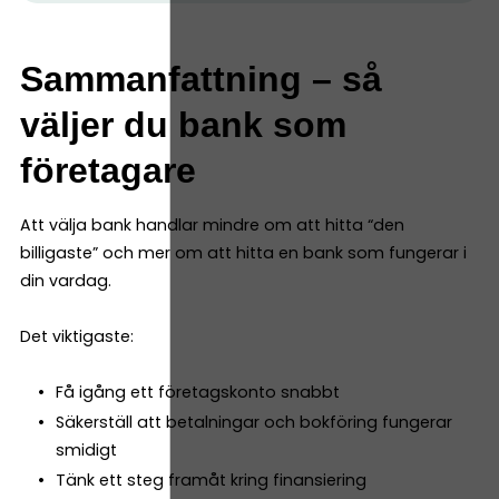
Sammanfattning – så
väljer du bank som
företagare
Att välja bank handlar mindre om att hitta “den
billigaste” och mer om att hitta en bank som fungerar i
din vardag.
Det viktigaste:
Få igång ett företagskonto snabbt
Säkerställ att betalningar och bokföring fungerar
smidigt
Tänk ett steg framåt kring finansiering