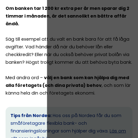
Om banken tar 1 200 kr extra per år men sparar dig 2
timmar i månaden, är det sannolikt en bättre affär
ändå.
Säg till exempel att du valt en bank bara för att få låga
avgifter. Vad händer då när du behöver lån eller
checkkredit? Eller när du också behöver privat bolån via
banken? Högst troligt kommer du att behöva byta bank.
Med andra ord –
välj en bank som kan hjälpa dig med
alla företagets (och dina privata) behov
, och som lär
känna hela din och företagets ekonomi.
Tips från Nordea:
Hos oss på Nordea får du som
småföretagare flexibla bank- och
finansieringslösningar som hjälper dig växa.
Läs om