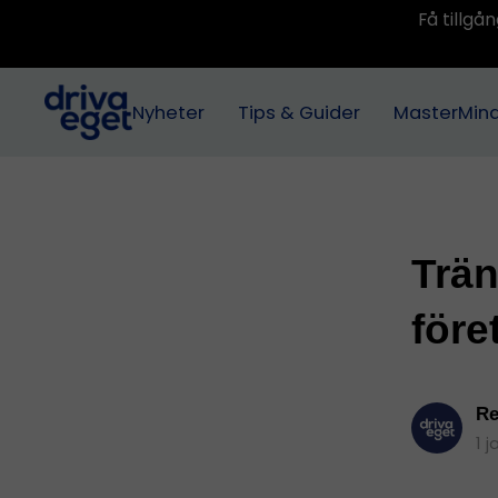
Få tillg
Nyheter
Tips & Guider
MasterMin
Träna
före
Re
1 j