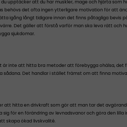
 du upptäcker att du har muskler, mage och hjärta som h
behövs det ofta ingen ytterligare motivation för att ändra
tta igång långt tidigare innan det finns påtagliga bevis p
 värre. Det gäller att förstå varför man ska leva rätt och 
ygga sjukdomar.
 är inte att hitta bra metoder att förebygga ohälsa, det f
 sådana. Det handlar i stället främst om att finna motiva
er att hitta en drivkraft som gör att man tar det avgöran
a sig för en förändring av levnadsvanor och göra den lilla
att skapa ökad livskvalité.