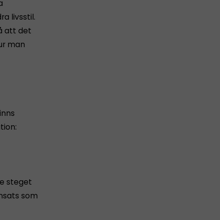
a
 livsstil.
å att det
hur man
inns
tion:
de steget
 insats som