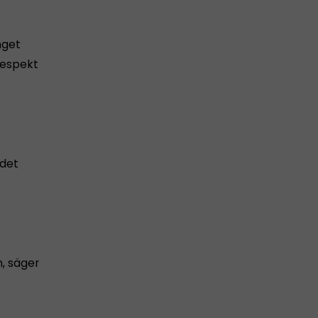
nget
respekt
 det
n, säger