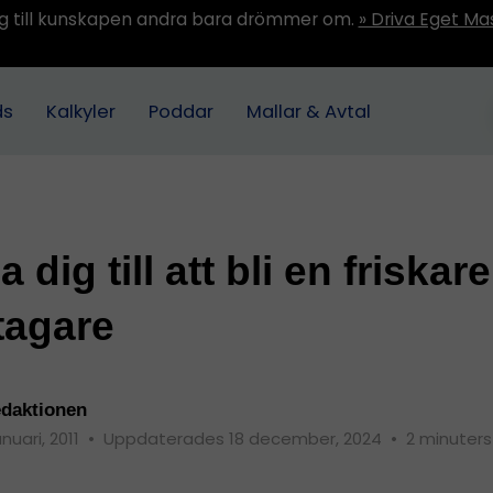
ång till kunskapen andra bara drömmer om.
» Driva Eget Ma
ds
Kalkyler
Poddar
Mallar & Avtal
 dig till att bli en friskare
tagare
daktionen
anuari, 2011
•
Uppdaterades 18 december, 2024
•
2 minuters