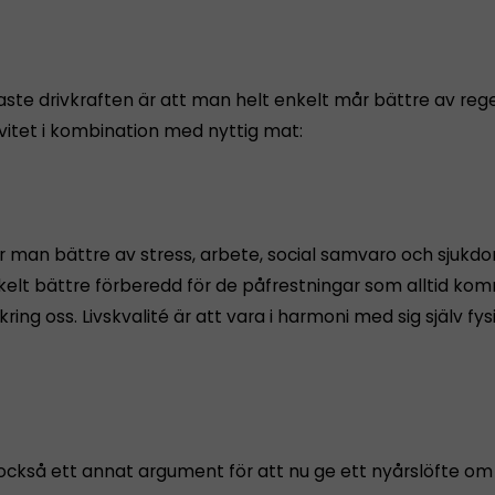
gaste drivkraften är att man helt enkelt mår bättre av re
ivitet i kombination med nyttig mat:
ar man bättre av stress, arbete, social samvaro och sjukd
nkelt bättre förberedd för de påfrestningar som alltid ko
ring oss. Livskvalité är att vara i harmoni med sig själv fys
 också ett annat argument för att nu ge ett nyårslöfte om 