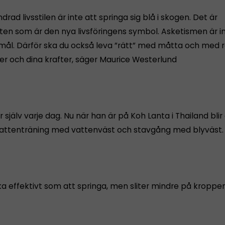
ndrad livsstilen är inte att springa sig blå i skogen. Det är
ten som är den nya livsföringens symbol. Asketismen är i
mål. Därför ska du också leva ”rätt” med måtta och med 
der och dina krafter, säger Maurice Westerlund
 själv varje dag. Nu när han är på Koh Lanta i Thailand blir
vattenträning med vattenväst och stavgång med blyväst.
ika effektivt som att springa, men sliter mindre på kroppe