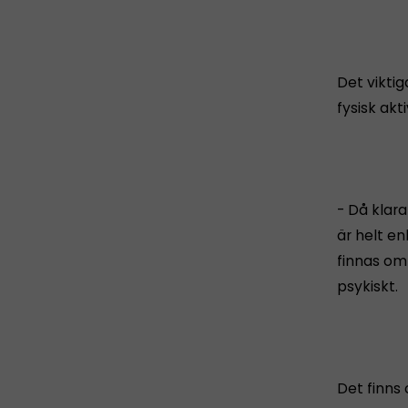
Det vikti
fysisk akt
- Då klar
är helt e
finnas omk
psykiskt.
Det finns