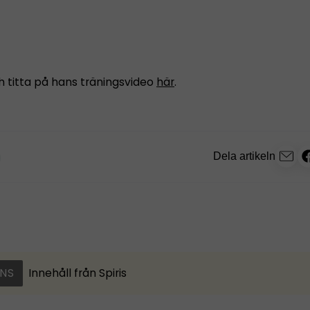
h titta på hans träningsvideo
här
.
Dela artikeln
NS
Innehåll från
Spiris