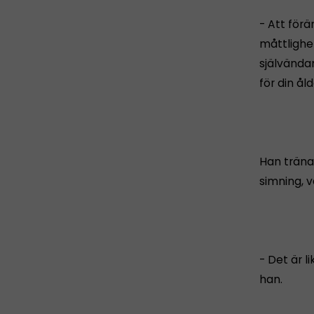
- Att förä
måttlighe
självända
för din ål
Han tränar
simning, 
- Det är l
han.