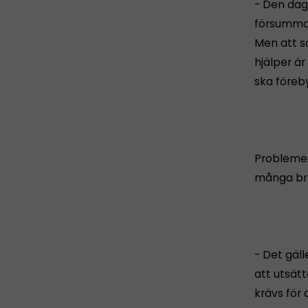
- Den dag
försummas 
Men att sä
hjälper är
ska föreb
Problemet
många bra
- Det gäll
att utsätt
krävs för 