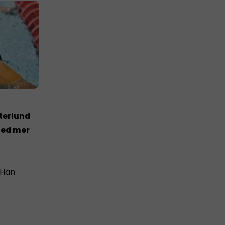
sterlund
 med mer
 Han