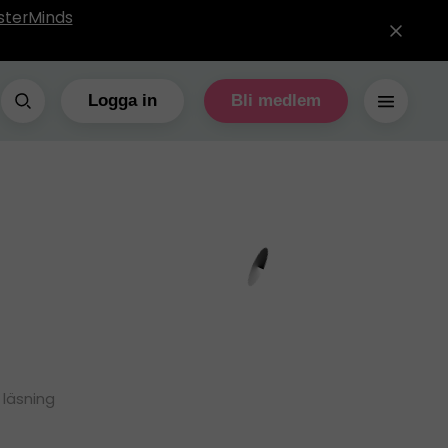
sterMinds
Logga in
Bli medlem
 läsning