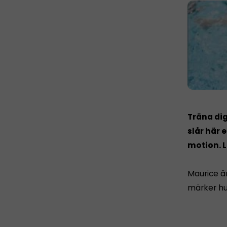
Träna dig
slår här 
motion. L
Maurice ä
märker hur