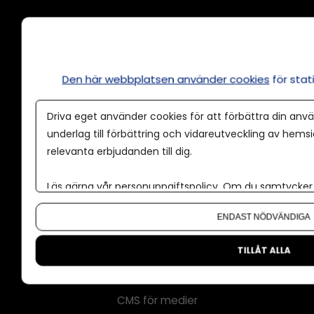
Den här webbplatsen använder cookies
för sta
Annonsera
Om cookies
Driva eget använder cookies för att förbättra din anvä
Våra användarvillkor
underlag till förbättring och vidareutveckling av hems
relevanta erbjudanden till dig.
Policy för AI
Annonspolicy
Läs gärna vår
personuppgiftspolicy
. Om du samtycker t
Tillgänglighet
Om du vill ändra ditt val i efterhand hittar du den möjl
ENDAST NÖDVÄNDIGA
Kontakt
TILLÅT ALLA
Om oss
Nyhetsbrev
CMS för medier