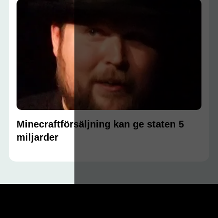
Minecraftförsäljning kan ge staten 5
miljarder