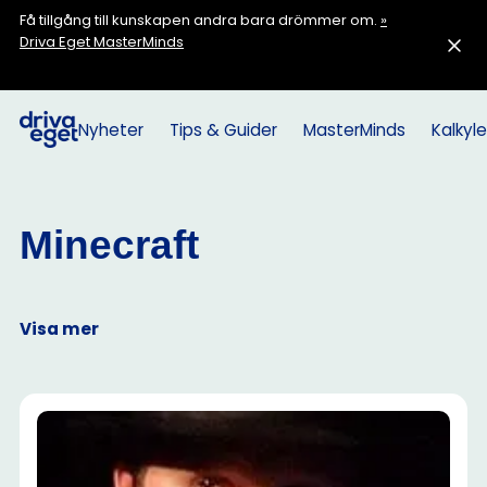
Få tillgång till kunskapen andra bara drömmer om.
»
Driva Eget MasterMinds
Nyheter
Tips & Guider
MasterMinds
Kalkyle
Minecraft
Visa mer