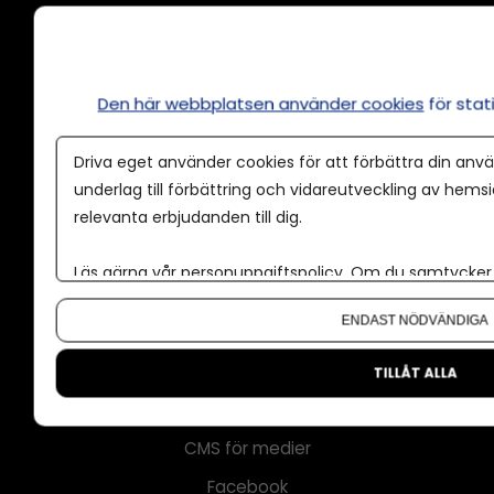
Annonsera
Den här webbplatsen använder cookies
för sta
Om cookies
Driva eget använder cookies för att förbättra din anvä
Våra användarvillkor
underlag till förbättring och vidareutveckling av hems
Policy för AI
relevanta erbjudanden till dig.
Annonspolicy
Läs gärna vår
personuppgiftspolicy
. Om du samtycker t
Tillgänglighet
Om du vill ändra ditt val i efterhand hittar du den möjl
ENDAST NÖDVÄNDIGA
Kontakt
Om oss
TILLÅT ALLA
Nyhetsbrev
CMS för medier
Facebook