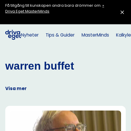
Få tillgång till kunskapen andra bara drömmer om.
»
Driva Eget MasterMinds
Nyheter
Tips & Guider
MasterMinds
Kalkyle
warren buffet
Visa mer