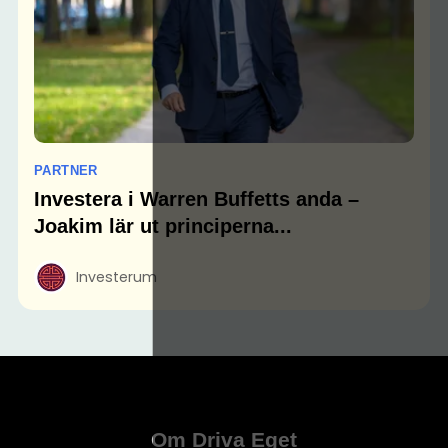
PARTNER
Investera i Warren Buffetts anda –
Joakim lär ut principerna...
Investerum
Om Driva Eget