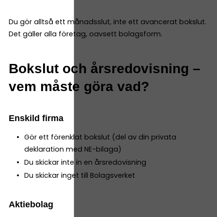
Du gör alltså ett månadsslut, inte ett avancerat bokslut.
Det gäller alla företag, oavsett bolagsform.
Bokslut och årsredovisning –
vem måste göra vad?
Enskild firma
Gör ett förenklat bokslut (del av din privata
deklaration med NE-bilaga)
Du skickar inte in en årsredovisning
Du skickar inget till Bolagsverket
Aktiebolag