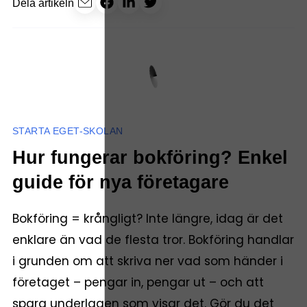
Dela artikeln
STARTA EGET-SKOLAN
Hur fungerar bokföring? Enkel
guide för nya företagare
Bokföring = krångligt? Inte längre, idag är det
enklare än vad de flesta tror. Bokföring handlar
i grunden om att skriva ner vad som händer i
företaget – pengar in, pengar ut – och att
spara underlagen som visar det. Gör du det