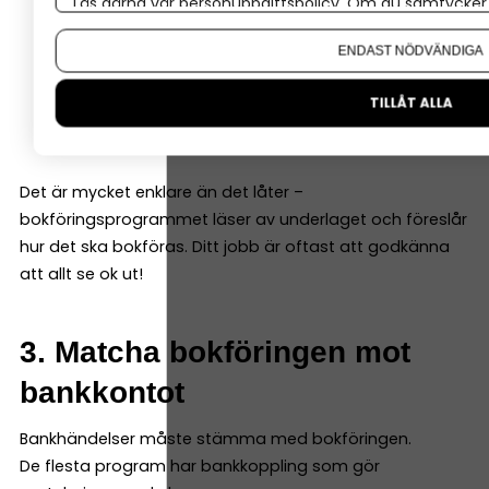
Läs gärna vår
personuppgiftspolicy
. Om du samtycker t
Vad som hänt
Om du vill ändra ditt val i efterhand hittar du den möjl
Belopp
ENDAST NÖDVÄNDIGA
Datum
Underlag
TILLÅT ALLA
Konto (programmen hjälper dig välja rätt)
Det är mycket enklare än det låter –
bokföringsprogrammet läser av underlaget och föreslår
hur det ska bokföras. Ditt jobb är oftast att godkänna
att allt se ok ut!
3. Matcha bokföringen mot
bankkontot
Bankhändelser måste stämma med bokföringen.
De flesta program har bankkoppling som gör