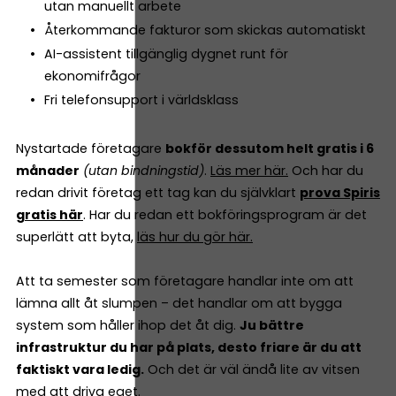
utan manuellt arbete
Återkommande fakturor som skickas automatiskt
AI-assistent tillgänglig dygnet runt för
ekonomifrågor
Fri telefonsupport i världsklass
Nystartade företagare
bokför dessutom helt gratis i 6
månader
(utan bindningstid)
.
Läs mer här.
Och har du
redan drivit företag ett tag kan du självklart
prova Spiris
gratis här
. Har du redan ett bokföringsprogram är det
superlätt att byta,
läs hur du gör här.
Att ta semester som företagare handlar inte om att
lämna allt åt slumpen – det handlar om att bygga
system som håller ihop det åt dig.
Ju bättre
infrastruktur du har på plats, desto friare är du att
faktiskt vara ledig.
Och det är väl ändå lite av vitsen
med att driva eget.