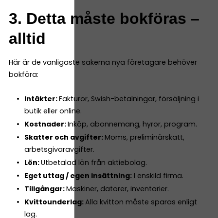
3. Detta måste bokföras –
alltid
Här är de vanligaste sakerna nya företagare behöver
bokföra:
Intäkter:
Fakturor, Swish-betalningar, försäljning i
butik eller online.
Kostnader:
Inköp, abonnemang, hyror, program.
Skatter och avgifter:
Moms, preliminärskatt,
arbetsgivaravgifter.
Lön:
Utbetalad lön från aktiebolag.
Eget uttag / egen insättning:
I enskild firma.
Tillgångar:
Maskiner, datorer, inventarier.
Kvittounderlag:
Alla kvitton måste sparas enligt
lag.