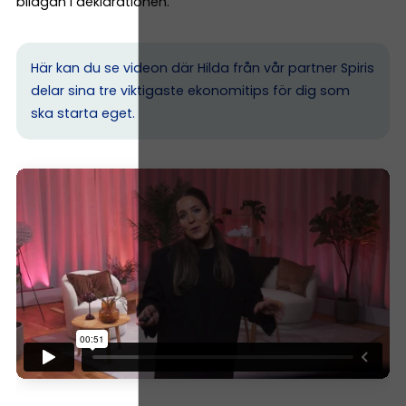
bilagan i deklarationen.
Här kan du se videon där Hilda från vår partner Spiris
delar sina tre viktigaste ekonomitips för dig som
ska starta eget.