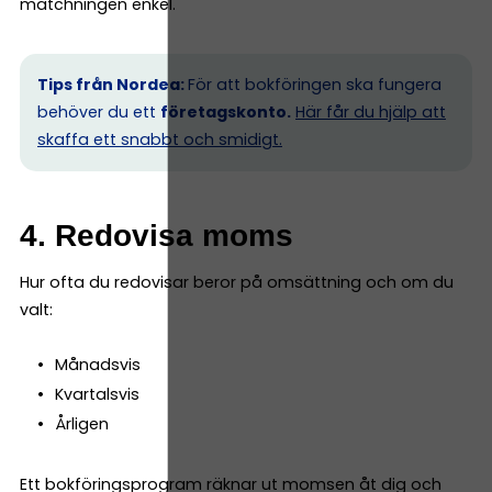
matchningen enkel.
Tips från Nordea:
För att bokföringen ska fungera
behöver du ett
företagskonto.
Här får du hjälp att
skaffa ett snabbt och smidigt.
4. Redovisa moms
Hur ofta du redovisar beror på omsättning och om du
valt:
Månadsvis
Kvartalsvis
Årligen
Ett bokföringsprogram räknar ut momsen åt dig och