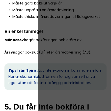
Måste göra bokslut varje år
Måste upprätta en årsredovisning
Måste skicka in årsredovisningen till Bolagsverket
En enkel tumregel
Månadssvis:
gör bokföringen och stäm av.
Årsvis:
gör bokslut (EF) eller årsredovisning (AB).
Tips från Spiris:
Låt inte ekonomin komma emellan.
Här är ekonomiplattformen
för dig som vill driva
eget utan att fastna i krånglig administration.
5. Du får inte bokföra i