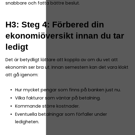
snabbare och fatta bättre beslut.
H3: Steg 4: Förbered din
ekonomiöversikt innan du tar
ledigt
Det är betydligt lättare att koppla av om du vet att
ekonomin ser bra ut. Innan semestern kan det vara klokt
att gå igenom:
Hur mycket pengar som finns på banken just nu.
Vilka fakturor som väntar på betalning.
Kommande större kostnader.
Eventuella betalningar som förfaller under
ledigheten.