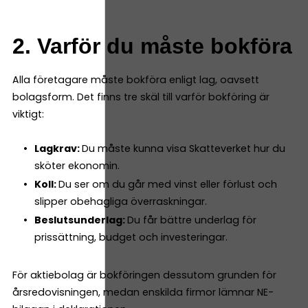
2. Varför du måste bokföra
Alla företagare måste bokföra enligt lag, oavsett
bolagsform. Det finns tre skäl till varför bokföring är
viktigt:
Lagkrav:
Du måste kunna visa Skatteverket hur du
sköter ekonomin.
Koll:
Du ser om du går med vinst eller förlust och
slipper obehagliga överraskningar.
Beslutsunderlag:
Du får bättre underlag för
prissättning, budget och investeringar.
För aktiebolag är bokföringen dessutom grunden för
årsredovisningen, medan enskilda firmor lämnar NE-