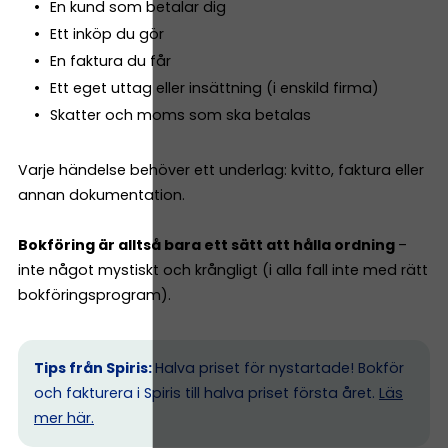
En kund som betalar dig
Ett inköp du gör
En faktura du får
Ett eget uttag eller insättning (i enskild firma)
Skatter och moms som ska betalas
Varje händelse behöver ett underlag: kvitto, faktura eller
annan dokumentation.
Bokföring är alltså bara ett sätt att hålla ordning
–
inte något mystiskt och krångligt (i alla fall inte med rätt
bokföringsprogram).
Tips från Spiris:
Halva priset för nystartade! Bokför
och fakturera i Spiris till halva priset första året.
Läs
mer här.