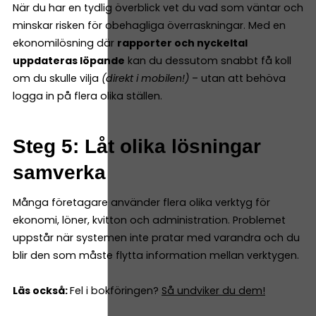
När du har en tydlig överblick vet du vad som väntar och
minskar risken för obehagliga överraskningar. Med en
ekonomilösning där
rapporter och nyckeltal
uppdateras löpande
kan du dessutom snabbt få koll
om du skulle vilja
(direkt i mobilen!)
– utan att behöva
logga in på flera olika ställen.
Steg 5: Låt olika lösningar
samverka
Många företagare använder flera olika verktyg för
ekonomi, löner, kvitton och administration. Problemet
uppstår när systemen inte pratar med varandra och du
blir den som måste flytta information mellan verktygen.
Läs också:
Fel i bokföringen?
Så undviker du dem!