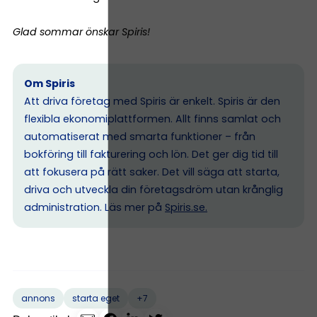
Glad sommar önskar Spiris!
Om Spiris
Att driva företag med Spiris är enkelt. Spiris är den
flexibla ekonomiplattformen. Allt finns samlat och
automatiserat med smarta funktioner – från
bokföring till fakturering och lön. Det ger dig tid till
att fokusera på rätt saker. Det vill säga att starta,
driva och utveckla din företagsdröm utan krånglig
administration. Läs mer på
Spiris.se
.
+7
annons
starta eget