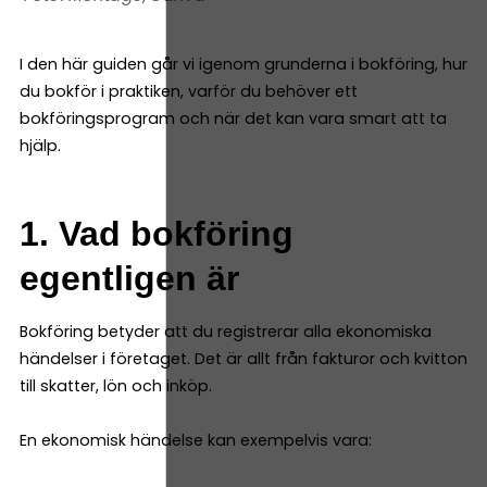
I den här guiden går vi igenom grunderna i bokföring, hur
du bokför i praktiken, varför du behöver ett
bokföringsprogram och när det kan vara smart att ta
hjälp.
1. Vad bokföring
egentligen är
Bokföring betyder att du registrerar alla ekonomiska
händelser i företaget. Det är allt från fakturor och kvitton
till skatter, lön och inköp.
En ekonomisk händelse kan exempelvis vara: