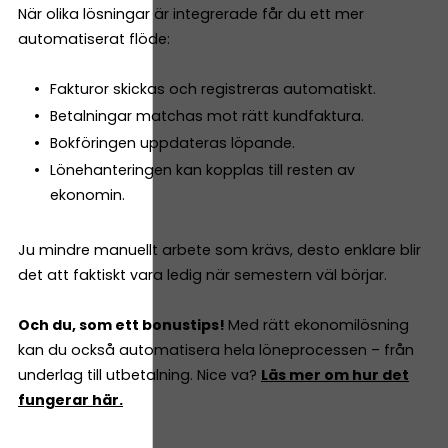
När olika lösningar är integrerade får du ett mer
automatiserat flöde:
Fakturor skickas och registreras automatiskt.
Betalningar matchas mot rätt kundfaktura.
Bokföringen uppdateras löpande.
Lönehanteringen kan kopplas till resten av
ekonomin.
Ju mindre manuellt arbete som krävs, desto enklare blir
det att faktiskt vara ledig när semestern väl börjar.
Och du, som ett bonustips!
Med rätt ekonomilösning
kan du också automatisera hela löneprocessen – från
underlag till utbetalning. Nice va?
Läs mer om hur det
fungerar här.