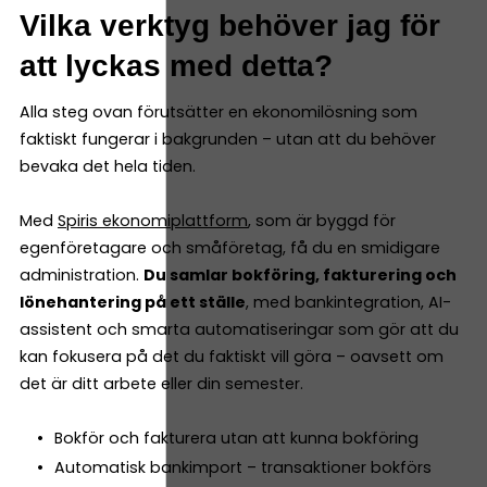
Vilka verktyg behöver jag för
att lyckas med detta?
Alla steg ovan förutsätter en ekonomilösning som
faktiskt fungerar i bakgrunden – utan att du behöver
bevaka det hela tiden.
Med
Spiris ekonomiplattform
, som är byggd för
egenföretagare och småföretag, få du en smidigare
administration.
Du samlar bokföring, fakturering och
lönehantering på ett ställe
, med bankintegration, AI-
assistent och smarta automatiseringar som gör att du
kan fokusera på det du faktiskt vill göra – oavsett om
det är ditt arbete eller din semester.
Bokför och fakturera utan att kunna bokföring
Automatisk bankimport – transaktioner bokförs