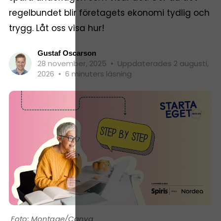
regelbundet blir företagets ekonomi tydlig och
trygg. Låt oss visa hur!
Gustaf Oscarson
28 november, 2025
•
Uppdaterades 2 augusti,
2026
•
6 minuters läsning
Montage/Canva