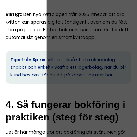
Viktigt:
Den nya kvittolagen från 2025 innebär att alla
kvitton kan sparas digitalt (äntligen!), även om du fått
dem på papper. Ett bra bokföringsprogram sköter detta
automatiskt genom en smart kvittoapp.
Tips från Spiris:
Vill du också starta aktiebolag
snabbt och enkelt? Skaffa ett lagerbolag. När du blir
kund hos oss, får du ett på köpet.
Läs mer här.
4. Så fungerar bokföring i
praktiken (steg för steg)
Det är här många tror att bokföring blir svårt. Men gör