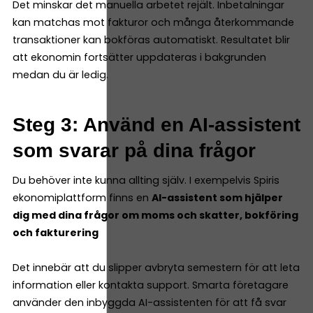
Det minskar det manuella arbetet rejält. Inbetalningar
kan matchas mot fakturor och många återkommande
transaktioner kan bokföras automatiskt. Resultatet blir
att ekonomin fortsätter uppdateras i bakgrunden
medan du är ledig.
Steg 3: Använd en AI-assistent
som svarar på dina frågor
Du behöver inte kunna allting själv. I exempelvis Spiris
ekonomiplattform finns en
AI-assistent som hjälper
dig med dina frågor om moms och skatter, bokföring
och fakturering
Det innebär att du slipper avbryta semestern för att leta
information eller kontakta support. Smarta företagare
använder den inbyggda AI-assistenten för att få svar