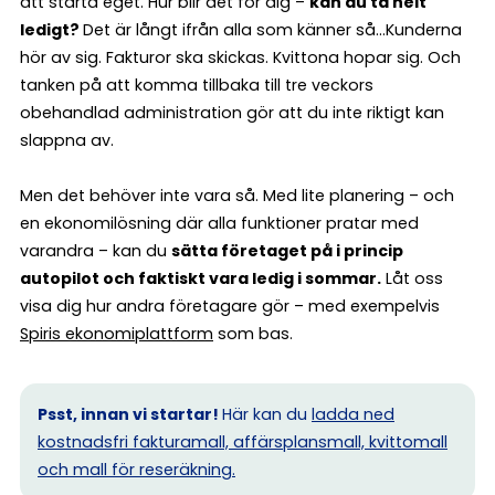
att starta eget. Hur blir det för dig –
kan du ta helt
ledigt?
Det är långt ifrån alla som känner så…Kunderna
hör av sig. Fakturor ska skickas. Kvittona hopar sig. Och
tanken på att komma tillbaka till tre veckors
obehandlad administration gör att du inte riktigt kan
slappna av.
Men det behöver inte vara så. Med lite planering – och
en ekonomilösning där alla funktioner pratar med
varandra – kan du
sätta företaget på i princip
autopilot och faktiskt vara ledig i sommar.
Låt oss
visa dig hur andra företagare gör – med exempelvis
Spiris ekonomiplattform
som bas.
Psst, innan vi startar!
Här kan du
ladda ned
kostnadsfri fakturamall, affärsplansmall, kvittomall
och mall för reseräkning.