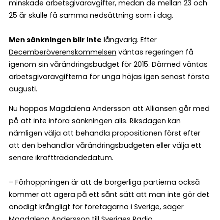
minskade arbetsgivaravgifter, medan de mellan 23 och
25 år skulle få samma nedsättning som i dag.
Men sänkningen blir inte
långvarig. Efter
Decemberöverenskommelsen
väntas regeringen få
igenom sin vårändringsbudget för 2015. Därmed väntas
arbetsgivaravgifterna för unga höjas igen senast första
augusti.
Nu hoppas Magdalena Andersson att Alliansen går med
på att inte införa sänkningen alls. Riksdagen kan
nämligen välja att behandla propositionen först efter
att den behandlar vårändringsbudgeten eller välja ett
senare ikraftträdandedatum.
– Förhoppningen är att de borgerliga partierna också
kommer att agera på ett sånt sätt att man inte gör det
onödigt krångligt för företagarna i Sverige, säger
Magdalena Andersson till Sveriges Radio.