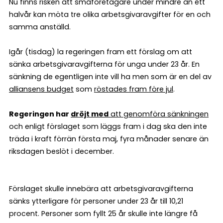
Nu finns risken att småföretagare under mindre än ett
halvår kan möta tre olika arbetsgivaravgifter för en och
samma anställd.
Igår (tisdag) la regeringen fram ett förslag om att
sänka arbetsgivaravgifterna för unga under 23 år. En
sänkning de egentligen inte vill ha men som är en del av
alliansens budget
som
röstades fram före jul
.
Regeringen har
dröjt
med
att genomföra sänkningen
och enligt förslaget som läggs fram i dag ska den inte
träda i kraft förrän första maj, fyra månader senare än
riksdagen beslöt i december.
Förslaget skulle innebära att arbetsgivaravgifterna
sänks ytterligare för personer under 23 år till 10,21
procent. Personer som fyllt 25 år skulle inte längre få