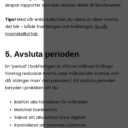
skapar rapporter som kan skickas direkt till Skatteverket.
Tips!
Med vår enkla kalkyl kan du räkna ut vilken moms
det blir – både framlänges och baklänges.
Se vår
momskalkyl här.
5. Avsluta perioden
En “period” i bokföringen är ofta en månad (många
företag redovisar moms varje månad eller kvartal, och
då 'stänger man' den perioden) Att avsluta perioden
betyder i praktiken att du:
Bokfört alla händelser för månaden
Matchat bankkontot
Säkrat att alla kvitton finns digitalt
Kontrollerat att momsen stämmer