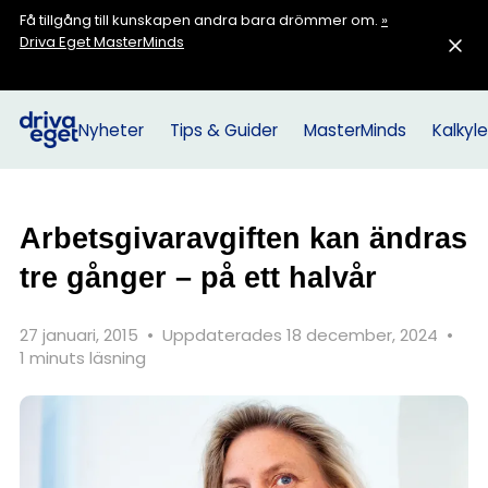
Få tillgång till kunskapen andra bara drömmer om.
»
Driva Eget MasterMinds
Nyheter
Tips & Guider
MasterMinds
Kalkyle
Arbetsgivaravgiften kan ändras
tre gånger – på ett halvår
27 januari, 2015
•
Uppdaterades 18 december, 2024
•
1 minuts läsning