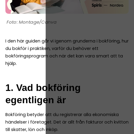
Montage/Canva
I den här guiden går vi igenom grunderna i bokföring, hur
du bokför i praktiken, varför du behöver ett
bokföringsprogram och när det kan vara smart att ta
hjälp.
1. Vad bokföring
egentligen är
Bokföring betyder att du registrerar alla ekonomiska
händelser i företaget. Det är allt från fakturor och kvitton
till skatter, lön och inköp.