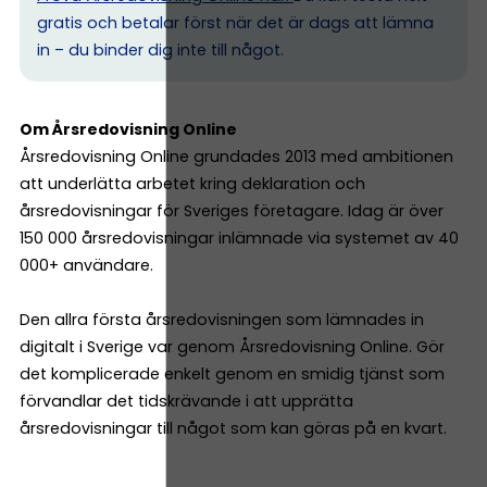
gratis och betalar först när det är dags att lämna
in – du binder dig inte till något.
Om Årsredovisning Online
Årsredovisning Online grundades 2013 med ambitionen
att underlätta arbetet kring deklaration och
årsredovisningar för Sveriges företagare. Idag är över
150 000 årsredovisningar inlämnade via systemet av 40
000+ användare.
Den allra första årsredovisningen som lämnades in
digitalt i Sverige var genom Årsredovisning Online. Gör
det komplicerade enkelt genom en smidig tjänst som
förvandlar det tidskrävande i att upprätta
årsredovisningar till något som kan göras på en kvart.