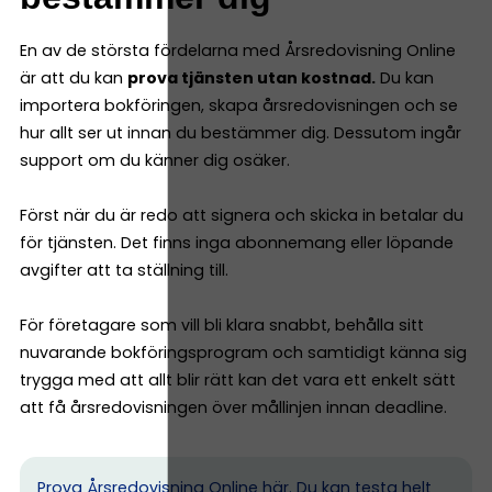
En av de största fördelarna med Årsredovisning Online
är att du kan
prova tjänsten utan kostnad.
Du kan
importera bokföringen, skapa årsredovisningen och se
hur allt ser ut innan du bestämmer dig. Dessutom ingår
support om du känner dig osäker.
Först när du är redo att signera och skicka in betalar du
för tjänsten. Det finns inga abonnemang eller löpande
avgifter att ta ställning till.
För företagare som vill bli klara snabbt, behålla sitt
nuvarande bokföringsprogram och samtidigt känna sig
trygga med att allt blir rätt kan det vara ett enkelt sätt
att få årsredovisningen över mållinjen innan deadline.
Prova Årsredovisning Online här.
Du kan testa helt