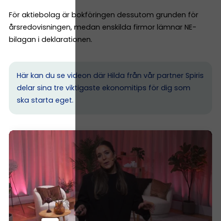
För aktiebolag är bokföringen dessutom grunden för
årsredovisningen, medan enskilda firmor lämnar NE-
bilagan i deklarationen.
Här kan du se videon där Hilda från vår partner Spiris
delar sina tre viktigaste ekonomitips för dig som
ska starta eget.