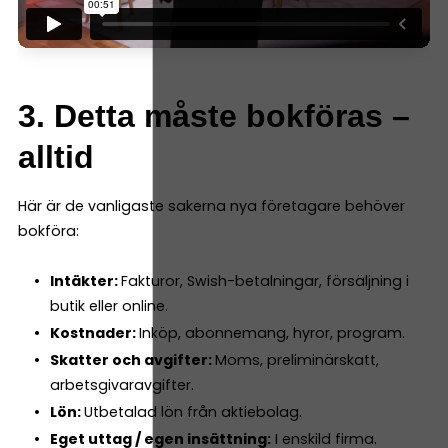
3. Detta måste bokföras –
alltid
Här är de vanligaste sakerna nya företagare behöver
bokföra:
Intäkter:
Fakturor, Swish-betalningar, försäljning i
butik eller online.
Kostnader:
Inköp, abonnemang, hyror, program.
Skatter och avgifter:
Moms, preliminärskatt,
arbetsgivaravgifter.
Lön:
Utbetalad lön från aktiebolag.
Eget uttag / egen insättning:
I enskild firma.