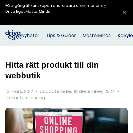
Få tillgång till kunskapen andra bara drömmer om.
»
Driva Eget MasterMinds
Nyheter
Tips & Guider
MasterMinds
Kalkyle
Hitta rätt produkt till din
webbutik
13 mars, 2017
•
Uppdaterades 18 december, 2024
•
2 minuters läsning