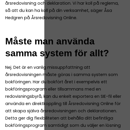
årsredovisning och deklaration. Vi har koll på reglerna,
så att du kan ha koll på din verksamhet, säger Åsa
Hedgren på Årsredovisning Online.
Måste man använda
samma system för allt?
Nej. Det är en vanlig missuppfattning att
årsredovisningen måste göras i samma system som
bokföringen. Har du bokfört året i exempelvis ett
bokföringsprogram eller tillsammans med en
redovisningsbyrå, kan du enkelt exportera en SIE-fil eller
använda en direktkoppling till Årsredovisning Online för
att skapa själva årsredovisningen och deklarationen.
Detta ger dig flexibiliteten att behålla ditt befintliga
bokföringsprogram samtidigt som du väljer en lösning