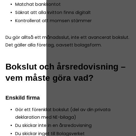
Matchat bankkontot
Säkrat att alla kvitton finns digitalt
Kontrollerat att momsen stämmer
Du gör alltså ett månadsslut, inte ett avancerat bokslut.
Det gäller alla företag, oavsett bolagsform.
Bokslut och årsredovisning –
vem måste göra vad?
Enskild firma
Gör ett förenklat bokslut (del av din privata
deklaration med NE-bilaga)
Du skickar inte in en årsredovisning
Du skickar inget till Bolagsverket