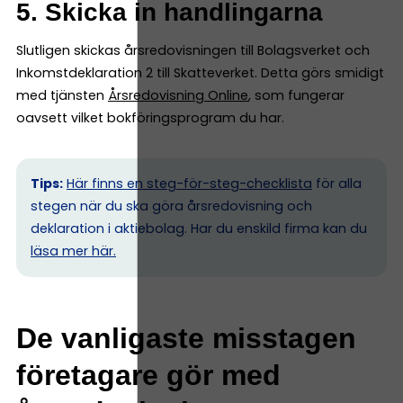
5. Skicka in handlingarna
Slutligen skickas årsredovisningen till Bolagsverket och
Inkomstdeklaration 2 till Skatteverket. Detta görs smidigt
med tjänsten
Årsredovisning Online
, som fungerar
oavsett vilket bokföringsprogram du har.
Tips:
Här finns en steg-för-steg-checklista
för alla
stegen när du ska göra årsredovisning och
deklaration i aktiebolag. Har du enskild firma kan du
l
äsa mer här.
De vanligaste misstagen
företagare gör med