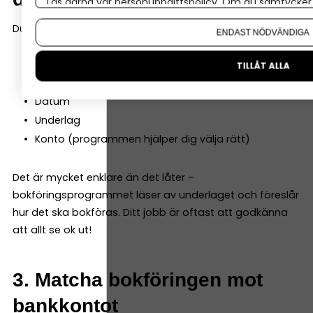
Läs gärna vår
personuppgiftspolicy
. Om du samtycker t
Om du vill ändra ditt val i efterhand hittar du den möjl
Du bokför en händelse genom att ange:
ENDAST NÖDVÄNDIGA
Vad som hänt
TILLÅT ALLA
Belopp
Datum
Underlag
Konto (programmen hjälper dig välja rätt)
Det är mycket enklare än det låter –
bokföringsprogrammet läser av underlaget och föreslår
hur det ska bokföras. Ditt jobb är oftast att godkänna
att allt se ok ut!
3. Matcha bokföringen mot
bankkontot