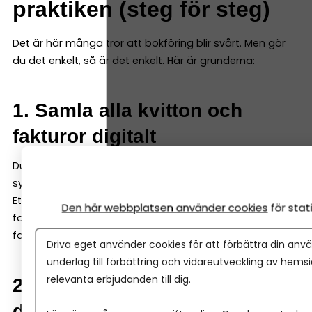
praktiken (steg för steg)
Det är här många tror att bokföring blir svårt. Men gör
du det enkelt, så är det enkelt. Här är grunderna:
1. Samla alla kvitton och
fakturor digitalt
Du ska inte spara kvitton och fakturor löst – de ska in i
systemet.
Ett bra bokföringsprogram kan både ta emot digitala
Den här webbplatsen använder cookies
för sta
fakturor och enkelt scanna in kvitton och fysiska
fakturor – så att du samlar allt i programmet direkt.
Driva eget använder cookies för att förbättra din anvä
underlag till förbättring och vidareutveckling av hems
relevanta erbjudanden till dig.
2. Registrera varje händelse i
ditt bokföringsprogram