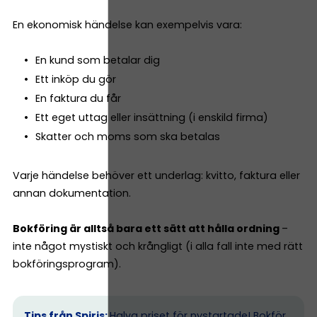
En ekonomisk händelse kan exempelvis vara:
En kund som betalar dig
Ett inköp du gör
En faktura du får
Ett eget uttag eller insättning (i enskild firma)
Skatter och moms som ska betalas
Varje händelse behöver ett underlag: kvitto, faktura eller
annan dokumentation.
Bokföring är alltså bara ett sätt att hålla ordning
–
inte något mystiskt och krångligt (i alla fall inte med rätt
bokföringsprogram).
Tips från Spiris:
Halva priset för nystartade! Bokför