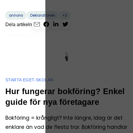
+3
annons
Deklarationen
Dela artikeln
STARTA EGET-SKOLAN
Hur fungerar bokföring? Enkel
guide för nya företagare
Bokföring = krångligt? Inte längre, idag är det
enklare än vad de flesta tror. Bokföring handlar