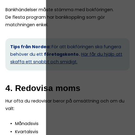
Bankhändelser måste stämma med bokföringen.
De flesta program har bankkoppling som gör
matchningen enkel.
Tips från Nordea:
För att bokföringen ska fungera
behöver du ett
företagskonto.
Här får du hjälp att
skaffa ett snabbt och smidigt.
4. Redovisa moms
Hur ofta du redovisar beror på omsättning och om du
valt:
Månadsvis
Kvartalsvis