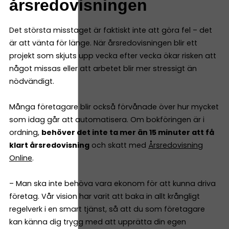
årsredovisningen
Det största misstaget är faktiskt inte att göra fel – det
är att vänta för länge. När årsredovisningen blir ett
projekt som skjuts upp vecka efter vecka ökar risken att
något missas eller att arbetet blir mer stressigt än
nödvändigt.
Många företagare blir också förvånade över hur mycket
som idag går att automatisera. Om bokföringen är i
ordning,
behöver det inte ta mer än 15 minuter att få
klart årsredovisning
och skatt med
Årsredovisning
Online
.
– Man ska inte behöva vara ekonom för att kunna driva
företag. Vår vision har varit att baka in allt krångligt
regelverk i en smart tjänst, så att du som företagare
kan känna dig trygg med att upprätta din egen