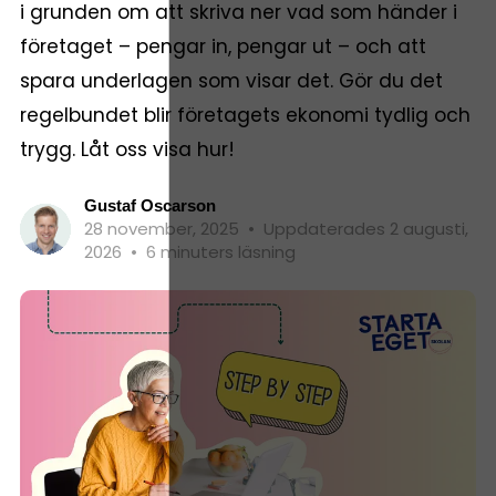
i grunden om att skriva ner vad som händer i
företaget – pengar in, pengar ut – och att
spara underlagen som visar det. Gör du det
regelbundet blir företagets ekonomi tydlig och
trygg. Låt oss visa hur!
Gustaf Oscarson
28 november, 2025
•
Uppdaterades 2 augusti,
2026
•
6 minuters läsning