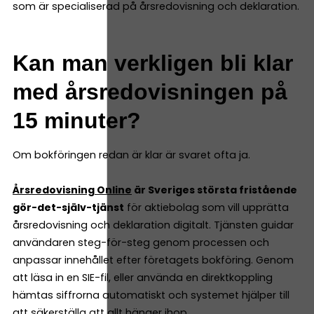
som är specialiserad på årsredovisning och deklaration.
Kan man verkligen bli klar
med årsredovisningen på
15 minuter?
Om bokföringen redan är klar är svaret ofta ja.
Årsredovisning Online
är Sveriges största fristående
gör-det-själv-tjänst
för aktiebolag som vill upprätta
årsredovisning och deklaration digitalt. Tjänsten guidar
användaren steg-för-steg genom processen och
anpassar innehållet efter företagets bokföring. Genom
att läsa in en SIE-fil, eller använda en direktkoppling
hämtas siffrorna automatiskt och systemet hjälper till
att säkerställa att allt hänger ihop.