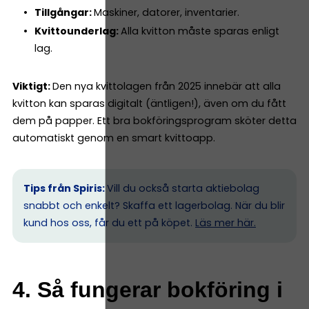
Tillgångar:
Maskiner, datorer, inventarier.
Kvittounderlag:
Alla kvitton måste sparas enligt
lag.
Viktigt:
Den nya kvittolagen från 2025 innebär att alla
kvitton kan sparas digitalt (äntligen!), även om du fått
dem på papper. Ett bra bokföringsprogram sköter detta
automatiskt genom en smart kvittoapp.
Tips från Spiris:
Vill du också starta aktiebolag
snabbt och enkelt? Skaffa ett lagerbolag. När du blir
kund hos oss, får du ett på köpet.
Läs mer här.
4. Så fungerar bokföring i