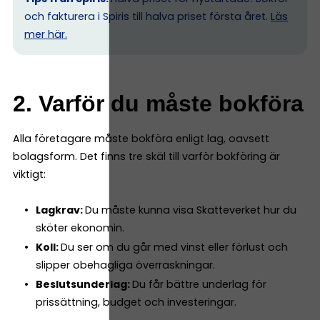
och fakturera i Spiris till halva priset första året.
Läs
mer här.
2. Varför du måste bokföra
Alla företagare måste bokföra enligt lag, oavsett
bolagsform. Det finns tre skäl till varför bokföring är
viktigt:
Lagkrav:
Du måste kunna visa Skatteverket hur du
sköter ekonomin.
Koll:
Du ser om du går med vinst eller förlust och
slipper obehagliga överraskningar.
Beslutsunderlag:
Du får bättre underlag för
prissättning, budget och investeringar.