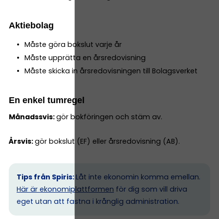
Aktiebolag
Måste göra bokslut varje år
Måste upprätta en årsredovisning
Måste skicka in årsredovisningen till Bolagsverket
En enkel tumregel
Månadssvis:
gör bokföringen och stäm av.
Årsvis:
gör bokslut (EF) eller årsredovisning (AB).
Tips från Spiris:
Låt inte ekonomin komma emellan.
Här är ekonomiplattformen
för dig som vill driva
eget utan att fastna i krånglig administration.