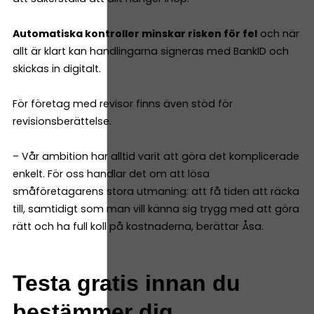
Automatiska kontroller minskar risken för fel
och när
allt är klart kan handlingarna signeras med BankID och
skickas in digitalt.
För företag med revisor finns även stöd för
revisionsberättelse.
– Vår ambition har alltid varit att göra det komplicerade
enkelt. För oss handlar det om att lösa
småföretagarens stora utmaning: att få tiden att räcka
till, samtidigt som man vill känna sig trygg med att göra
rätt och ha full koll på kostnaderna, berättar Åsa.
Testa gratis innan du
bestämmer dig