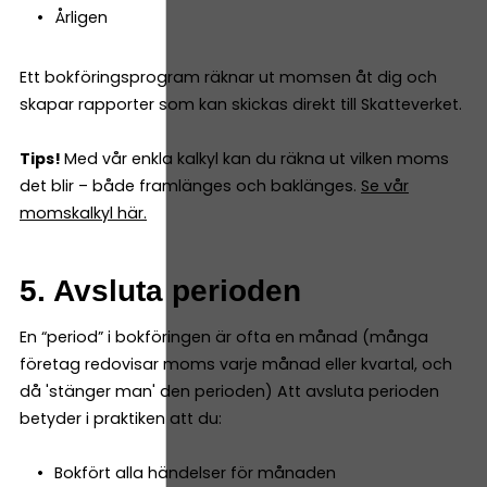
Årligen
Ett bokföringsprogram räknar ut momsen åt dig och
skapar rapporter som kan skickas direkt till Skatteverket.
Tips!
Med vår enkla kalkyl kan du räkna ut vilken moms
det blir – både framlänges och baklänges.
Se vår
momskalkyl här.
5. Avsluta perioden
En “period” i bokföringen är ofta en månad (många
företag redovisar moms varje månad eller kvartal, och
då 'stänger man' den perioden) Att avsluta perioden
betyder i praktiken att du:
Bokfört alla händelser för månaden