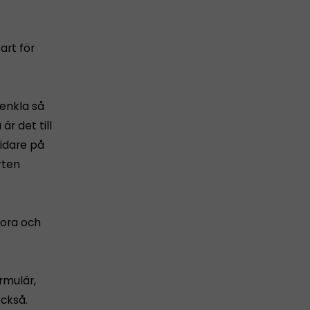
art för
renkla så
r det till
vidare på
rten
tora och
rmulär,
också.