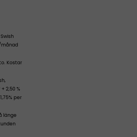
 Swish
or/månad
o. Kostar
sh,
 + 2,50 %
1,75% per
å länge
 kunden