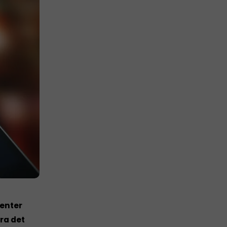
menter
ra det