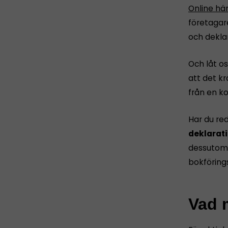
Online hä
företagar
och dekla
Och låt os
att det k
från en ko
Har du re
deklarati
dessutom 
bokföring
Vad m