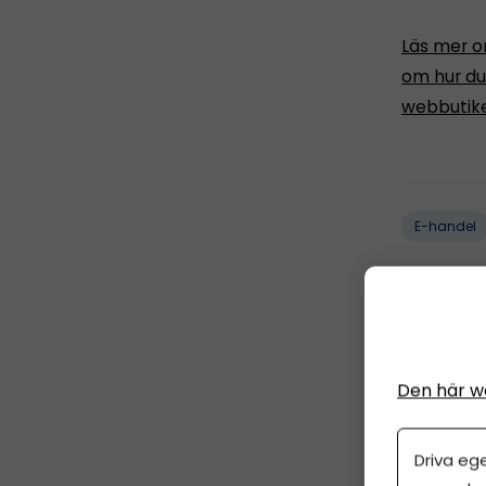
Läs mer o
om hur du 
webbutik
E-handel
Den här w
ANNO
Driva eg
PARTNER