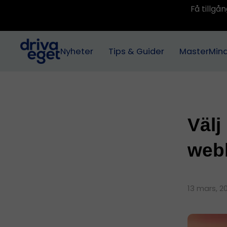
Få tillg
Nyheter
Tips & Guider
MasterMin
Välj 
web
13 mars, 2