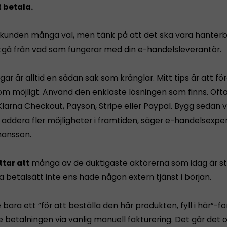
t betala.
kunden många val, men tänk på att det ska vara hanterb
utgå från vad som fungerar med din e-handelsleverantör.
gar är alltid en sådan sak som krånglar. Mitt tips är att fö
m möjligt. Använd den enklaste lösningen som finns. Ofta ä
larna Checkout, Payson, Stripe eller Paypal. Bygg sedan 
 addera fler möjligheter i framtiden, säger e-handelsexpe
hansson.
tar att
många av de duktigaste aktörerna som idag är s
 betalsätt inte ens hade någon extern tjänst i början.
bara ett ”för att beställa den här produkten, fyll i här”-fo
 betalningen via vanlig manuell fakturering. Det går det 