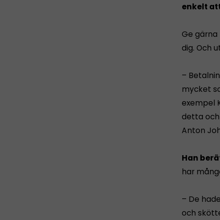
enkelt at
Ge gärna 
dig. Och 
– Betalnin
mycket so
exempel K
detta och
Anton Jo
Han berät
har många
– De hade 
och skötte