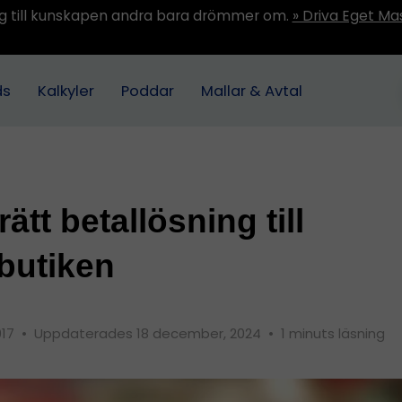
ång till kunskapen andra bara drömmer om.
» Driva Eget Ma
ds
Kalkyler
Poddar
Mallar & Avtal
rätt betallösning till
butiken
017
•
Uppdaterades 18 december, 2024
•
1 minuts läsning