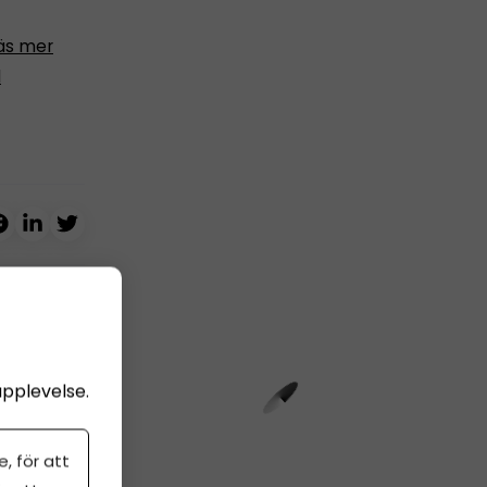
äs mer
l
upplevelse.
, för att