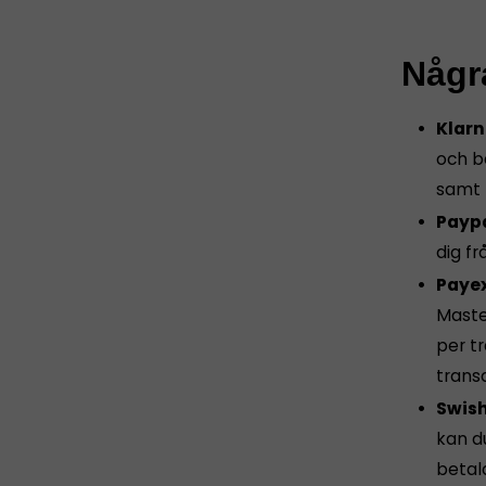
Några
Klarn
och b
samt 
Payp
dig fr
Paye
Maste
per t
transa
Swis
kan du
betal