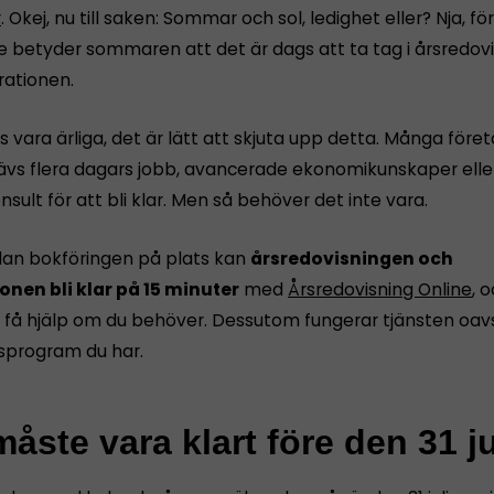
r
. Okej, nu till saken: Sommar och sol, ledighet eller? Nja, 
e betyder sommaren att det är dags att ta tag i årsredov
rationen.
s vara ärliga, det är lätt att skjuta upp detta. Många före
rävs flera dagars jobb, avancerade ekonomikunskaper eller
nsult för att bli klar. Men så behöver det inte vara.
dan bokföringen på plats kan
årsredovisningen och
onen bli klar på 15 minuter
med
Årsredovisning Online
, 
få hjälp om du behöver. Dessutom fungerar tjänsten oavs
sprogram du har.
åste vara klart före den 31 ju