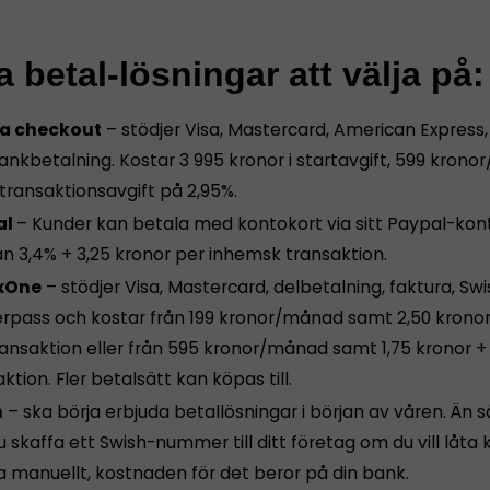
 betal-lösningar att välja på:
a checkout
– stödjer Visa, Mastercard, American Express,
ankbetalning. Kostar 3 995 kronor i startavgift, 599 kron
transaktionsavgift på 2,95%.
al
– Kunder kan betala med kontokort via sitt Paypal-kont
ån 3,4% + 3,25 kronor per inhemsk transaktion.
xOne
– stödjer Visa, Mastercard, delbetalning, faktura, Swi
rpass och kostar från 199 kronor/månad samt 2,50 kronor
ransaktion eller från 595 kronor/månad samt 1,75 kronor + 
ktion. Fler betalsätt kan köpas till.
h
– ska börja erbjuda betallösningar i början av våren. Än s
 skaffa ett Swish-nummer till ditt företag om du vill låta
a manuellt, kostnaden för det beror på din bank.