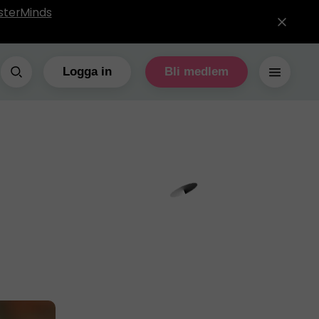
sterMinds
Logga in
Bli medlem