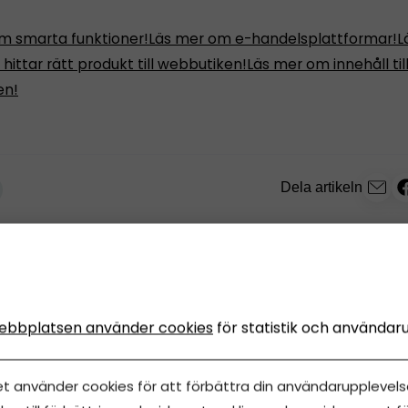
m smarta funktioner!
Läs mer om e-handelsplattformar!
L
hittar rätt produkt till webbutiken!
Läs mer om innehåll til
en!
Dela artikeln
ebbplatsen använder cookies
för statistik och användar
NS
Innehåll från
Årsredovisning Online
et använder cookies för att förbättra din användarupplevelse