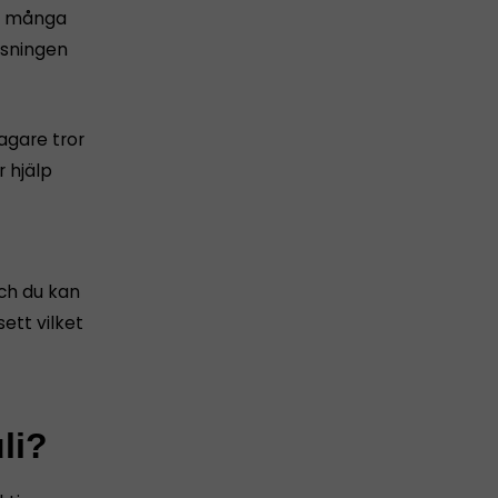
för många
isningen
tagare tror
 hjälp
och du kan
ett vilket
li?