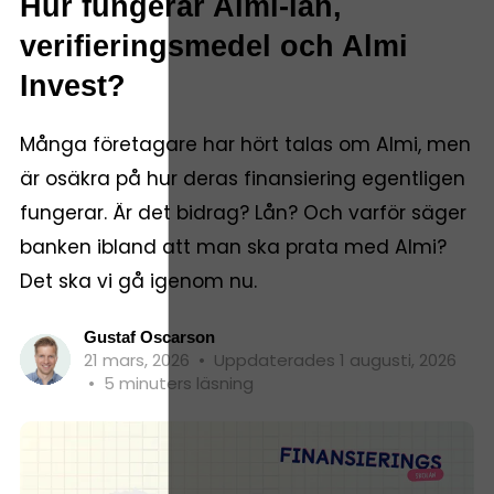
Hur fungerar Almi-lån,
verifieringsmedel och Almi
Invest?
Många företagare har hört talas om Almi, men
är osäkra på hur deras finansiering egentligen
fungerar. Är det bidrag? Lån? Och varför säger
banken ibland att man ska prata med Almi?
Det ska vi gå igenom nu.
Gustaf Oscarson
21 mars, 2026
•
Uppdaterades 1 augusti, 2026
•
5 minuters läsning