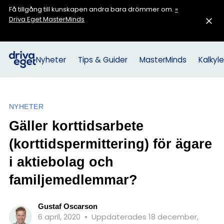
Få tillgång till kunskapen andra bara drömmer om.
»
Driva Eget MasterMinds
Nyheter
Tips & Guider
MasterMinds
Kalkyle
NYHETER
Gäller korttidsarbete
(korttidspermittering) för ägare
i aktiebolag och
familjemedlemmar?
Gustaf Oscarson
6 april, 2020
•
Uppdaterades 18 december,