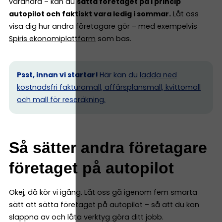
varandra – kan du
sätta företaget på i princip
autopilot och faktiskt vara ledig i sommar.
Låt oss
visa dig hur andra företagare gör – med exempelvis
Spiris ekonomiplattform
som bas.
Psst, innan vi startar!
Här kan du
ladda ned
kostnadsfri fakturamall, affärsplansmall, kvittomall
och mall för reseräkning.
Så sätter andra företagare
företaget på autopilot
Okej, då kör vi igång. Låt oss gå igenom fem smarta
sätt att sätta företaget på autopilot – så att du kan
slappna av och låta verktyg göra ditt jobb.