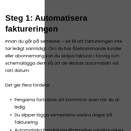
Steg 1: Automatisera
faktureringen
Innan du går på semester – se till att faktureringen inte
tar ledigt samtidigt. Om du har återkommande kunder
eller abonnemang kan du skapa fakturor i förväg och
schemalägga dem så att de skickas automatiskt vid
rätt datum.
Det ger flera fördelar:
Pengarna fortsätter att komma in även när du är
ledig.
Du slipper lägga semesterns vackra dagar på
fakturering.
Automatiska betalningspåminnelser minskar risken