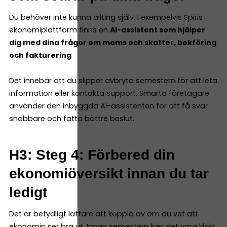
Du behöver inte kunna allting själv. I exempelvis Spiris
ekonomiplattform finns en
AI-assistent som hjälper
dig med dina frågor om moms och skatter, bokföring
och fakturering
Det innebär att du slipper avbryta semestern för att leta
information eller kontakta support. Smarta företagare
använder den inbyggda AI-assistenten för att få svar
snabbare och fatta bättre beslut.
H3: Steg 4: Förbered din
ekonomiöversikt innan du tar
ledigt
Det är betydligt lättare att koppla av om du vet att
ekonomin ser bra ut. Innan semestern kan det vara klokt