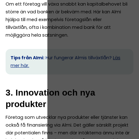
Om ett företag vill växa snabbt kan kapitalbehovet bli
större än vad banken är bekväm med. Här kan Almi
hjälpa till med exempelvis företagslån eller
tillväxtlån, ofta i kombination med bank för att
möjliggöra hela satsningen.
Tips från Almi:
Hur fungerar Almis tillväxtlån?
Läs
mer här.
3. Innovation och nya
produkter
Företag som utvecklar nya produkter eller tjänster kan
också få finansiering via Almi. Det gäller särskilt projekt
där potentialen finns – men där intäkterna ännu inte är