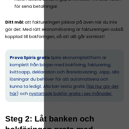
för sena betalningar.
Ditt mål:
att faktureringen jobbar på även när du inte
gör det. Med rätt ekonomilösning är faktureringen också
kopplad till bokföringen, så att allt går sömlöst!
Prova Spiris gratis
Spiris ekonomiplattform är
komplett från början med bokföring, fakturering,
kvittoapp, deklaration och årsredovisning. Japp, alla
lösningar du behöver för att automatisera och
kunna ta ledigt. Alla kan testa gratis (
läs hur gör det
här
) och
nystartade bokför gratis i sex månader.
Steg 2: Låt banken och