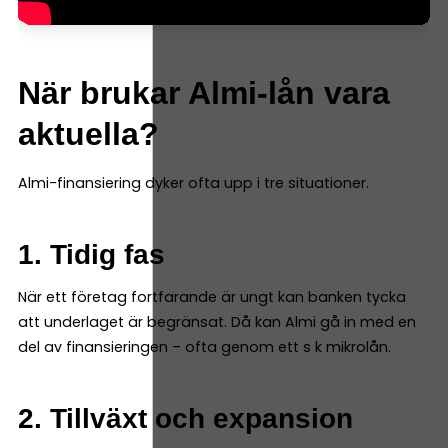
När brukar Almi-lån vara
aktuella?
Almi-finansiering dyker ofta upp i tre situationer.
1. Tidig fas
När ett företag fortfarande är ungt kan banken tycka
att underlaget är begränsat. Då kan Almi gå in med en
del av finansieringen – ofta genom ett s k mikrolån.
2. Tillväxt och expansion