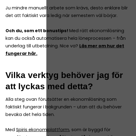
Ju mindre manuellt arbete som krävs, desto enklare blir
det att faktiskt vara ledig när semestern väl börjar.
Och du, som ett bonustips!
Med rätt ekonomilösning
kan du också automatisera hela löneprocessen – från
underlag till utbetalning. Nice va?
Läs mer om hur det
fungerar här.
Vilka verktyg behöver jag för
att lyckas med detta?
Alla steg ovan förutsätter en ekonomilösning som
faktiskt fungerar i bakgrunden – utan att du behöver
bevaka det hela tiden.
Med
Spiris ekonomiplattform
, som är byggd för