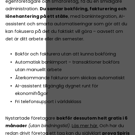
egenföretagare och småföretag, få du en smidigare
administration.
Du samlar bokföring, fakturering och
lönehantering på ett ställe
, med bankintegration, AI-
assistent och smarta automatiseringar som gör att du
kan fokusera på det du faktiskt vill göra – oavsett om
det är ditt arbete eller din semester.
Bokför och fakturera utan att kunna bokföring
Automatisk bankimport – transaktioner bokförs
utan manuellt arbete
Återkommande fakturor som skickas automatiskt
AI-assistent tillgänglig dygnet runt för
ekonomifrågor
Fri telefonsupport i världsklass
Nystartade företagare
bokför dessutom helt gratis i 6
månader
(utan bindningstid)
.
Läs mer här.
Och har du
redan drivit företag ett tag kan du självklart
prova Spiris