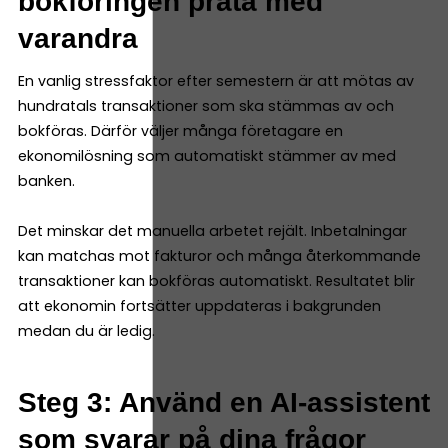
bokföringen prata med
varandra
En vanlig stressfaktor efter semestern är att mötas av
hundratals transaktioner som ska stämmas av och
bokföras. Därför väljer många företagare en
ekonomilösning som automatiskt stämmer av med
banken.
Det minskar det manuella arbetet rejält. Inbetalningar
kan matchas mot fakturor och många återkommande
transaktioner kan bokföras automatiskt. Resultatet blir
att ekonomin fortsätter uppdateras i bakgrunden
medan du är ledig.
Steg 3: Använd en AI-assistent
som svarar på dina frågor