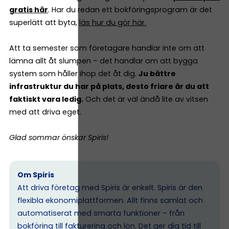
gratis här
. Har du redan ett bokföringsprogram är det
superlätt att byta,
läs hur du gör här.
Att ta semester som företagare handlar inte om att
lämna allt åt slumpen – det handlar om att bygga
system som håller ihop det åt dig.
Ju bättre
infrastruktur du har på plats, desto friare är du att
faktiskt vara ledig.
Och det är väl ändå lite av vitsen
med att driva eget.
Glad sommar önskar Spiris!
Om Spiris
Att driva företag med Spiris är enkelt. Spiris är den
flexibla ekonomiplattformen. Allt finns samlat och
automatiserat med smarta funktioner – från
bokföring till fakturering och lön. Det ger dig tid till