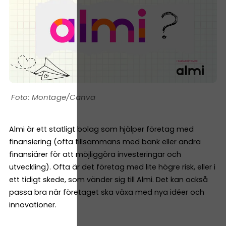
Montage/Canva
Almi är ett statligt bolag som hjälper företag med
finansiering (ofta tillsammans med bank eller andra
finansiärer för att möjliggöra investeringar och
utveckling). Ofta är det företag med lite högre risk, eller i
ett tidigt skede, som vänder sig till Almi. Det kan också
passa bra när företaget ska växa med nya idéer och
innovationer.