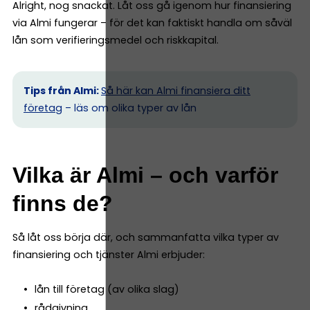
Alright, nog snackat. Låt oss gå igenom hur finansiering
via Almi fungerar – för det kan faktiskt handla om såväl
lån som verifieringsmedel och riskkapital.
Tips från Almi:
Så här kan Almi finansiera ditt
företag
– läs om olika typer av lån
Vilka är Almi – och varför
finns de?
Så låt oss börja där, och sammanfatta vilka typer av
finansiering och tjänster Almi erbjuder:
lån till företag (av olika slag)
rådgivning