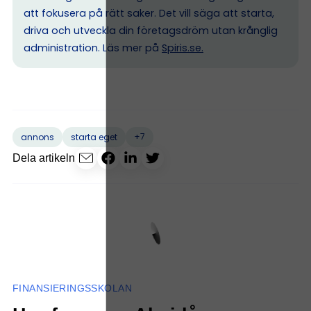
att fokusera på rätt saker. Det vill säga att starta,
driva och utveckla din företagsdröm utan krånglig
administration. Läs mer på
Spiris.se
.
+7
annons
starta eget
Dela artikeln
FINANSIERINGSSKOLAN