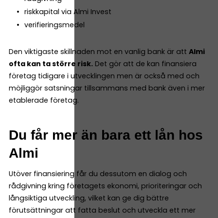
riskkapital via Almi Invest
verifieringsmedel
Den viktigaste skillnaden mot en vanlig bank är att
Almi
ofta kan ta större risk.
Det gör att de kan finansiera
företag tidigare i utvecklingen men är också med och
möjliggör satsningar tillsammans med bank även i mer
etablerade företag.
Du får mer än bara ett lån hos
Almi
Utöver finansiering får du dessutom en dialog och
rådgivning kring företagets ekonomi, prioriteringar och
långsiktiga utveckling, vilket kan ge dig bättre
förutsättningar att fatta beslut och utveckla ett mer