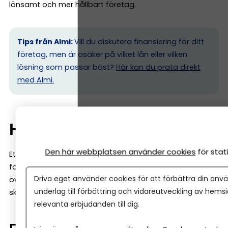
lönsamt och mer hållbart företag.
Tips från Almi:
Vill du diskutera finansiering för ditt
företag, men är osäker på vilket lån eller vilken
lösning som passar bäst?
Här kan du prata direkt
med Almi.
Hur fungerar ett Almi-lån?
Den här webbplatsen använder cookies
för sta
Ett Almi-lån fungerar i grunden som ett vanligt
företagslån: du lånar pengar och betalar tillbaka dem
Driva eget använder cookies för att förbättra din anvä
över tid med ränta. Men det finns några viktiga
underlag till förbättring och vidareutveckling av hems
skillnader.
relevanta erbjudanden till dig.