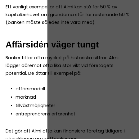
Ett vanligt exempel är att Almi kan stå för 50 % av
kapitalbehovet om grundarna står för resterande 50 %
(banken måste således inte vara med).
Affärsidén väger tungt
Banker tittar ofta mycket på historiska siffror. Almi
lägger däremot ofta lika stor vikt vid företagets
potential. De tittar till exempel på:
affärsmodell
marknad
tillväxtmöjligheter
entreprenörens erfarenhet
Det gör att Almi ofta kan finansiera företag tidigare i
utvecklingen än vad banker gör.