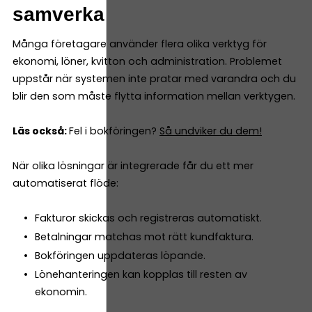
samverka
Många företagare använder flera olika verktyg för
ekonomi, löner, kvitton och administration. Problemet
uppstår när systemen inte pratar med varandra och du
blir den som måste flytta information mellan verktygen.
Läs också:
Fel i bokföringen?
Så undviker du dem!
När olika lösningar är integrerade får du ett mer
automatiserat flöde:
Fakturor skickas och registreras automatiskt.
Betalningar matchas mot rätt kundfaktura.
Bokföringen uppdateras löpande.
Lönehanteringen kan kopplas till resten av
ekonomin.