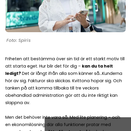
Spiris
Friheten att bestämma över sin tid är ett starkt motiv till
att starta eget. Hur blir det för dig –
kan du ta helt
ledigt?
Det är långt ifrån alla som känner så…Kunderna
hör av sig. Fakturor ska skickas. Kvittona hopar sig. Och
tanken på att komma tillbaka till tre veckors
obehandlad administration gör att du inte riktigt kan
slappna av.
Men det behöver inte vara så. Med lite planering – och
en ekonomilösning där alla funktioner pratar med