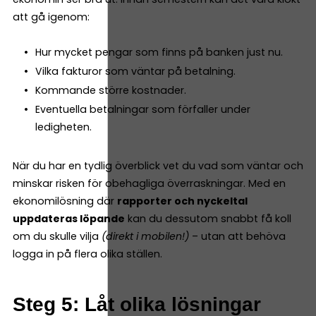
att gå igenom:
Hur mycket pengar som finns på banken just nu.
Vilka fakturor som väntar på betalning.
Kommande större kostnader.
Eventuella betalningar som förfaller under
ledigheten.
När du har en tydlig överblick vet du vad som väntar och
minskar risken för obehagliga överraskningar. Med en
ekonomilösning där
rapporter och nyckeltal
uppdateras löpande
kan du dessutom snabbt få koll
om du skulle vilja
(direkt i mobilen!)
– utan att behöva
logga in på flera olika ställen.
Steg 5: Låt olika lösningar