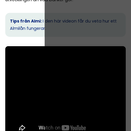
Tips från Almi:
I den här videon får du veta hur ett
Almilån fungerar.