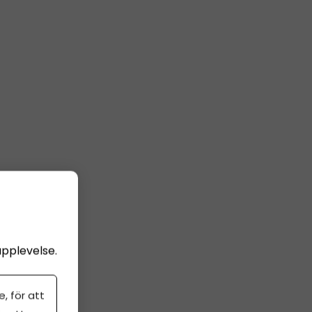
upplevelse.
50 kr)
, för att
loppet (20 %