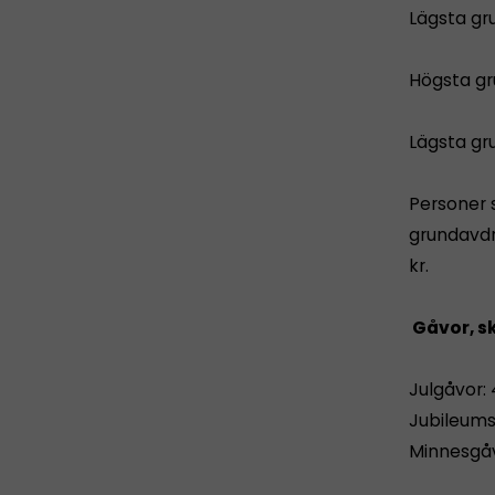
Lägsta gr
Högsta gr
Lägsta gru
Personer s
grundavdra
kr.
Gåvor, sk
Julgåvor: 
Jubileumsg
Minnesgåvo