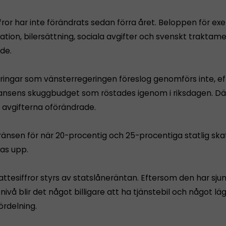
fror har inte förändrats sedan förra året. Beloppen för ex
tion, bilersättning, sociala avgifter och svenskt traktam
de.
ringar som vänsterregeringen föreslog genomförs inte, e
liansens skuggbudget som röstades igenom i riksdagen. Där
a avgifterna oförändrade.
änsen för när 20-procentig och 25-procentiga statlig skat
ras upp.
tesiffror styrs av statslåneräntan. Eftersom den har sjunki
nivå blir det något billigare att ha tjänstebil och något l
ördelning.