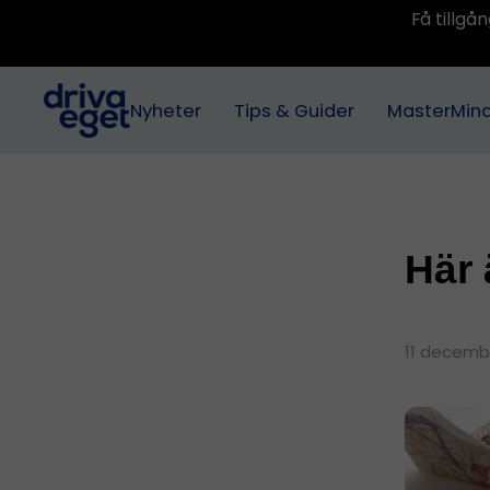
Få tillg
Nyheter
Tips & Guider
MasterMin
Här 
11 decemb