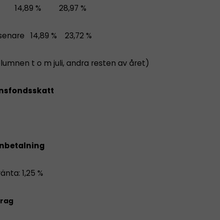
91 14,89 % 28,97 %
r senare 14,89 % 23,72 %
lumnen t o m juli, andra resten av året)
nsfondsskatt
inbetalning
änta: 1,25 %
rag