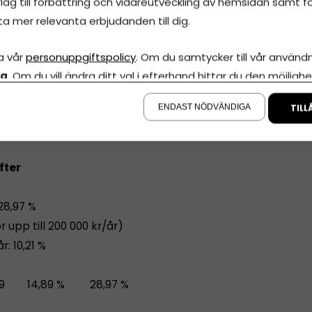
lag till förbättring och vidareutveckling av hemsidan samt fö
iset som ligger över 7,5 basbelopp) + 14 106 kr
ta mer relevanta erbjudanden till dig.
sexårsbilar: 178 000 kr.
a vår
personuppgiftspolicy
. Om du samtycker till vår användni
la
. Om du vill ändra ditt val i efterhand hittar du den möjlighe
att
å sidan.
ENDAST NÖDVÄNDIGA
TILL
fter
28,97 %
r upp till 200 000 kr/år)
r: 10,21 %
989 14,89 % 28,97 %