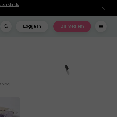
sterMinds
Logga in
Bli medlem
5
sning