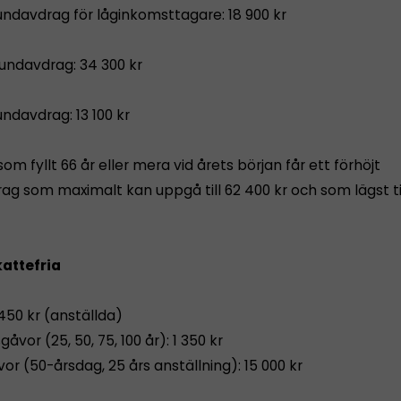
undavdrag för låginkomsttagare: 18 900 kr
undavdrag: 34 300 kr
ndavdrag: 13 100 kr
om fyllt 66 år eller mera vid årets början får ett förhöjt
g som maximalt kan uppgå till 62 400 kr och som lägst til
attefria
450 kr (anställda)
åvor (25, 50, 75, 100 år): 1 350 kr
r (50-årsdag, 25 års anställning): 15 000 kr