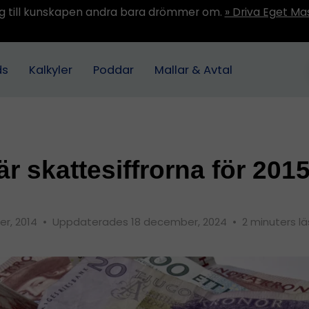
ång till kunskapen andra bara drömmer om.
» Driva Eget Ma
ds
Kalkyler
Poddar
Mallar & Avtal
är skattesiffrorna för 201
er, 2014
•
Uppdaterades 18 december, 2024
•
2 minuters lä