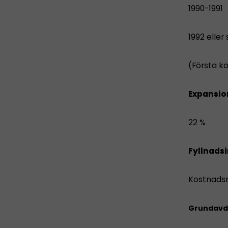
1990-19
1992 elle
(Första ko
Expansio
22 %
Fyllnads
Kostnadsr
Grundavd