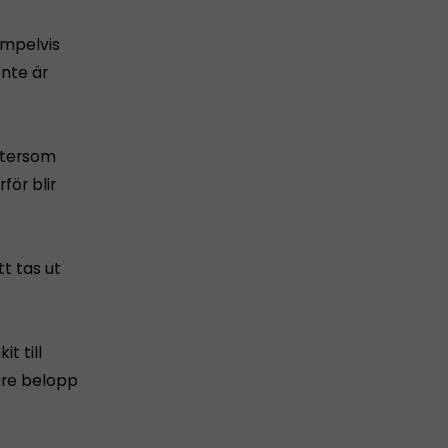
empelvis
ente är
ftersom
för blir
t tas ut
t till
ägre belopp