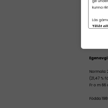
ge under
av nybilspr
kunna rik
Värde för 
Läs gärn
Tillåt al
Bolagssk
botten p
22 %
Egenavgi
Normala: 
(21,47 % fö
Fr o m 66 å
Födda 1