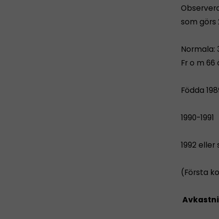
Observera 
som görs 2
Normala: 
Fr o m 66 å
Födda 1
1990-19
1992 elle
(Första ko
Avkastni