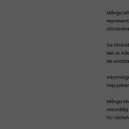
Många sif
representa
oförändra
De föränd
det är Al
de social
Inkomstgr
höjs juste
Många skat
rekordlåg 
för räntef