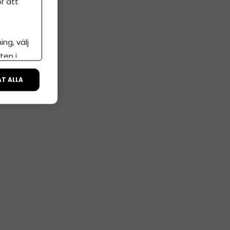
r att
ng, välj
ten i
ÅT ALLA