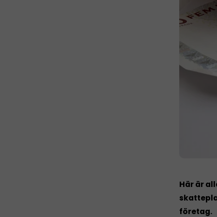
Här är al
skattepla
företag.