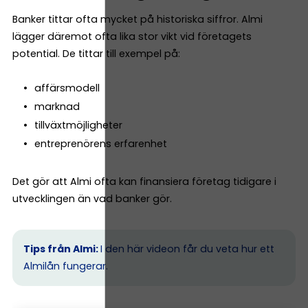
Banker tittar ofta mycket på historiska siffror. Almi
lägger däremot ofta lika stor vikt vid företagets
potential. De tittar till exempel på:
affärsmodell
marknad
tillväxtmöjligheter
entreprenörens erfarenhet
Det gör att Almi ofta kan finansiera företag tidigare i
utvecklingen än vad banker gör.
Tips från Almi:
I den här videon får du veta hur ett
Almilån fungerar.