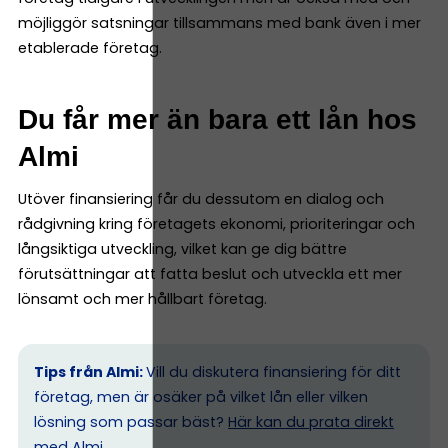
möjliggör satsningar tillsammans med bank även i mer
etablerade företag.
Du får mer än bara ett lån hos
Almi
Utöver finansiering får du dessutom en dialog och
rådgivning kring företagets ekonomi, prioriteringar och
långsiktiga utveckling, vilket kan ge dig bättre
förutsättningar att fatta beslut och utveckla ett mer
lönsamt och mer hållbart företag.
Tips från Almi:
Vill du diskutera finansiering för ditt
företag, men är osäker på vilket lån eller vilken
lösning som passar bäst?
Här kan du prata direkt
med Almi.