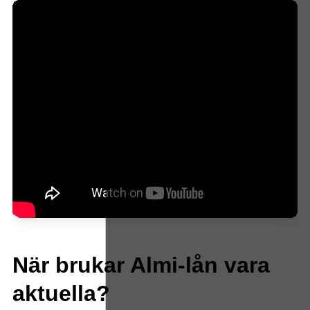
När brukar Almi-lån vara
aktuella?