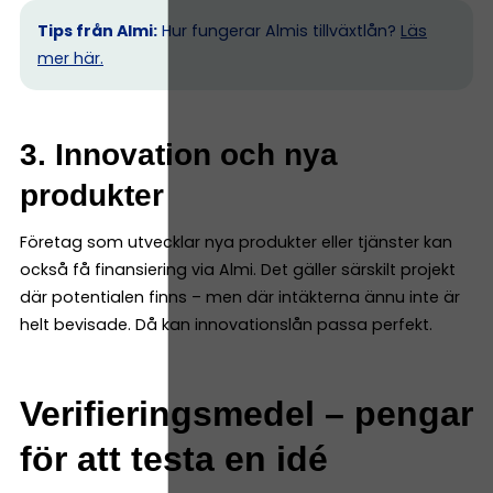
Tips från Almi:
Hur fungerar Almis tillväxtlån?
Läs
mer här.
3. Innovation och nya
produkter
Företag som utvecklar nya produkter eller tjänster kan
också få finansiering via Almi. Det gäller särskilt projekt
där potentialen finns – men där intäkterna ännu inte är
helt bevisade. Då kan innovationslån passa perfekt.
Verifieringsmedel – pengar
för att testa en idé