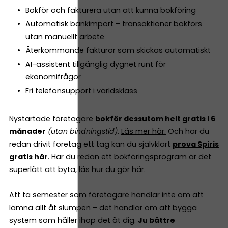
Bokför och fakturera utan att kunna bokföring
Automatisk bankimport – transaktioner bokförs
utan manuellt arbete
Återkommande fakturor som skickas automatiskt
AI-assistent tillgänglig dygnet runt för
ekonomifrågor
Fri telefonsupport i världsklass
Nystartade företagare
bokför dessutom helt gratis i 6
månader
(utan bindningstid)
.
Läs mer här.
Och har du
redan drivit företag ett tag kan du självklart
prova Spiris
gratis här
. Har du redan ett bokföringsprogram är det
superlätt att byta,
läs hur du gör här.
Att ta semester som företagare handlar inte om att
lämna allt åt slumpen – det handlar om att bygga
system som håller ihop det åt dig.
Ju bättre