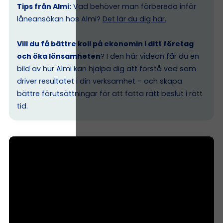
Tips från Almi:
Vad behöver man förbereda inför
låneansökan hos Almi?
Det lär du dig här.
Vill du få bättre koll på ekonomin i ditt företag
och öka lönsamheten
? I den här videon får du en
bild av hur Almi kan hjälpa dig att förstå vad som
driver resultatet i din verksamhet – och skapa
bättre förutsättningar för att fatta rätt beslut i rätt
tid.