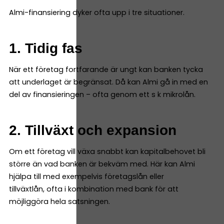
Almi-finansiering dyker ofta upp i tre situationer.
1. Tidig fas
När ett företag fortfarande är ungt kan banken tycka
att underlaget är begränsat. Då kan Almi gå in med en
del av finansieringen – ofta genom ett s k mikrolån.
2. Tillväxt och expansion
Om ett företag vill växa snabbt kan kapitalbehovet bli
större än vad banken är bekväm med. Här kan Almi
hjälpa till med exempelvis företagslån eller
tillväxtlån, ofta i kombination med bank för att
möjliggöra hela satsningen.