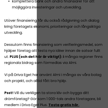
komplettera bank och andra finansiärer för att
möjliggöra investeringar och utveckling.
Utöver finansiering får du också rådgivning och dialog
kring företagets ekonomi, prioriteringar och långsiktiga
utveckling.
Dessutom finns finansiering som verifieringsmedel, som
hjälper företag att testa nya idéer innan de satsar fullt
ut.
PLUS (och det här är viktigt): i
många regioner finns
regionala bidrag som förmedlas via Almi.
Vi på Driva Eget har använt Almi i många av våra bolag
och projekt, och alltid fått bra hjälp.
Psst!
Vill du verkligen ta stora kliv och bygga ditt
drömföretag? Gör som 1 000-tals andra företagare, bli
medlem i Driva Eget Plus.
Testa gratis här.