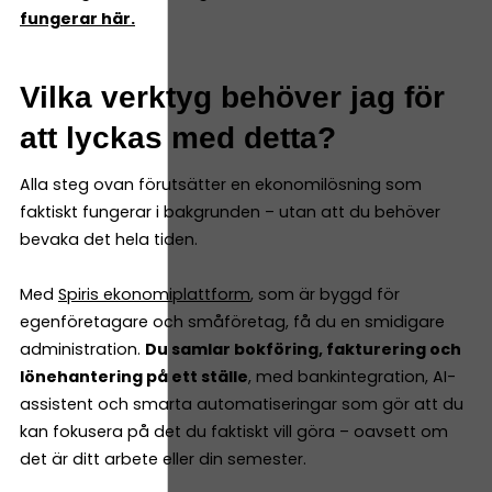
fungerar här.
Vilka verktyg behöver jag för
att lyckas med detta?
Alla steg ovan förutsätter en ekonomilösning som
faktiskt fungerar i bakgrunden – utan att du behöver
bevaka det hela tiden.
Med
Spiris ekonomiplattform
, som är byggd för
egenföretagare och småföretag, få du en smidigare
administration.
Du samlar bokföring, fakturering och
lönehantering på ett ställe
, med bankintegration, AI-
assistent och smarta automatiseringar som gör att du
kan fokusera på det du faktiskt vill göra – oavsett om
det är ditt arbete eller din semester.