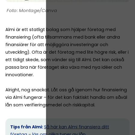
Montage/Canva
Almi är ett statligt bolag som hjälper företag med
finansiering (ofta tillsammans med bank eller andra
finansiärer för att möjliggöra investeringar och
utveckling). Ofta är det företag med lite högre risk, eller i
ett tidigt skede, som vänder sig till Almi. Det kan också
passa bra när företaget ska växa med nya idéer och
innovationer.
Alright, nog snackat. Låt oss gå igenom hur finansiering
via Almi fungerar – för det kan faktiskt handla om såväl
lån som verifieringsmedel och riskkapital.
Tips från Almi:
Så här kan Almi finansiera ditt
företag
– läs om olika typer av lån