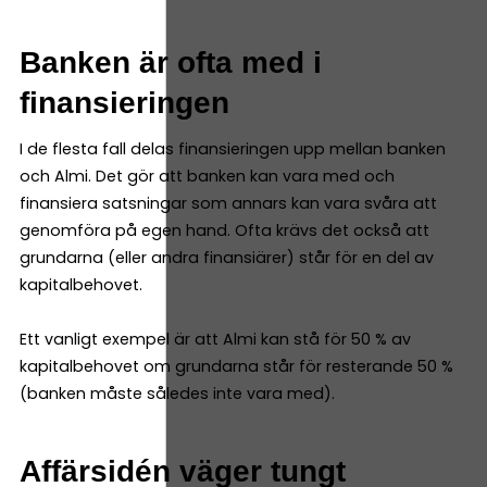
Banken är ofta med i
finansieringen
I de flesta fall delas finansieringen upp mellan banken
och Almi. Det gör att banken kan vara med och
finansiera satsningar som annars kan vara svåra att
genomföra på egen hand. Ofta krävs det också att
grundarna (eller andra finansiärer) står för en del av
kapitalbehovet.
Ett vanligt exempel är att Almi kan stå för 50 % av
kapitalbehovet om grundarna står för resterande 50 %
(banken måste således inte vara med).
Affärsidén väger tungt