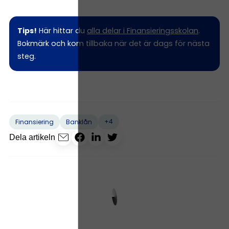
Tips!
Här hittar du
alla delar i Finansieringsskolan
.
Bokmärk och kom tillbaka när det är dags för nästa
steg.
+4
Finansiering
Banklån
Dela artikeln