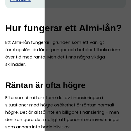
Hur fungerar ett Almi-lån?
Ett Almi-lån fungerar i grunden som ett vanligt
företagslån: du lånar pengar och betalar tillbaka dem
över tid med ränta. Men det finns några viktiga
skillnader.
Räntan är ofta högre
Eftersom Almi tar större del av finansieringen i
situationer med högre osäkerhet är räntan normalt
högre. Det är alltså inte en billigare finansiering – men
den kan göra det möjligt att genomföra investeringar
som annars inte hade blivit av.