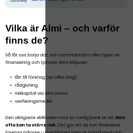
Vilka är Almi – och varför
finns de?
Så låt oss börja där, och sammanfatta vilka typer av
finansiering och tjänster Almi erbjuder:
lån till företag (av olika slag)
rådgivning
riskkapital via Almi Invest
verifieringsmedel
Den viktigaste skillnaden mot en vanlig bank är att
Almi
ofta kan ta större risk.
Det gör att de kan finansiera
företag tidigare i utvecklingen men är också med och