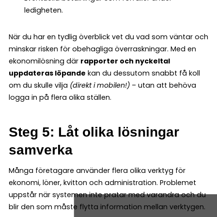
ledigheten.
När du har en tydlig överblick vet du vad som väntar och
minskar risken för obehagliga överraskningar. Med en
ekonomilösning där
rapporter och nyckeltal
uppdateras löpande
kan du dessutom snabbt få koll
om du skulle vilja
(direkt i mobilen!)
– utan att behöva
logga in på flera olika ställen.
Steg 5: Låt olika lösningar
samverka
Många företagare använder flera olika verktyg för
ekonomi, löner, kvitton och administration. Problemet
uppstår när systemen inte pratar med varandra och du
blir den som måste flytta information mellan verktygen.