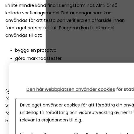
En lite mindre känd finansieringsform hos Almi är så
kallade verifieringsmedel. Det är pengar som kan
användas för att testa och verifiera en affärsidé innan
företaget satsar fullt ut. Pengarna kan till exempel
användas till att:
bygga en prototyp
göra marknadstester
testa teknik eller funktion
ta fram en första version av produkten
Den här webbplatsen använder cookies
för sta
Syftet är att minska risken i tidiga projekt genom att
först ta reda på om idén faktiskt fungerar i praktiken.
Driva eget använder cookies för att förbättra din anvä
Verifieringsmedel är alltså inte till för att bygga ett helt
underlag till förbättring och vidareutveckling av hems
företag – utan för att ta reda på om affären håller. Och
relevanta erbjudanden till dig.
bäst av allt – de behöver normalt inte betalas tillbaka.