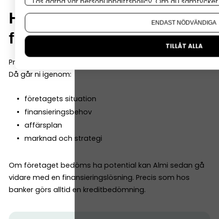
Läs gärna vår
personuppgiftspolicy
. Om du samtycker t
Om du vill ändra ditt val i efterhand hittar du den möjl
Hur ansöker man om
ENDAST NÖDVÄNDIGA
finansiering hos Almi?
TILLÅT ALLA
Processen börjar ofta med ett möte med en rådgivare.
Då går ni igenom:
företagets situation
finansieringsbehov
affärsplan
marknad och strategi
Om företaget bedöms ha potential kan Almi sedan gå
vidare med en finansieringslösning. Precis som hos
banker görs alltid en kreditbedömning.