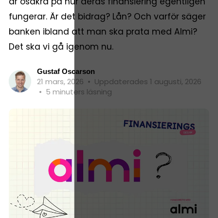
är osäkra på hur deras finansiering egentligen
fungerar. Är det bidrag? Lån? Och varför säger
banken ibland att man ska prata med Almi?
Det ska vi gå igenom nu.
Gustaf Oscarson
21 mars, 2026
•
Uppdaterades 1 augusti, 2026
•
5 minuters läsning