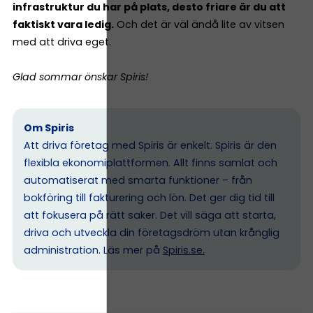
infrastruktur du har på plats, desto friare är du att
faktiskt vara ledig.
Och det är väl ändå lite av vitsen
med att driva eget.
Glad sommar önskar Spiris!
Om Spiris
Att driva företag med Spiris är enkelt. Spiris är den
flexibla ekonomiplattformen. Allt finns samlat och
automatiserat med smarta funktioner – från
bokföring till fakturering och lön. Det ger dig tid till
att fokusera på rätt saker. Det vill säga att starta,
driva och utveckla din företagsdröm utan krånglig
administration. Läs mer på
Spiris.se
.