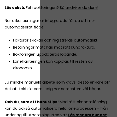
Läs också:
Fel i bokföringen?
Så undviker du dem!
När olika lösningar är integrerade får du ett mer
automatiserat flöde:
Fakturor skickas och registreras automatiskt.
Betalningar matchas mot rätt kundfaktura.
Bokföringen uppdateras löpande.
Lönehanteringen kan kopplas till resten av
ekonomin.
Ju mindre manuellt arbete som krävs, desto enklare blir
det att faktiskt vara ledig när semestern väl börjar.
Och du, som ett bonustips!
Med rätt ekonomilösning
kan du också automatisera hela löneprocessen – från
underlag till utbetalning. Nice va?
Läs mer om hur det