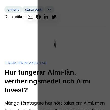
+7
annons
starta eget
Dela artikeln
FINANSIERINGSSKOLAN
Hur fungerar Almi-lån,
verifieringsmedel och Almi
Invest?
Många företagare har hört talas om Almi, men