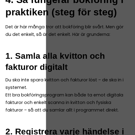
praktiken (steg för steg)
Det är här många tror att bokföring blir svårt. Men gör
du det enkelt, så är det enkelt. Här är grunderna:
1. Samla alla kvitton och
fakturor digitalt
Du ska inte spara kvitton och fakturor löst – de ska in i
systemet.
Ett bra bokföringsprogram kan både ta emot digitala
fakturor och enkelt scanna in kvitton och fysiska
fakturor – så att du samlar allt i programmet direkt.
2. Registrera varje händelse i