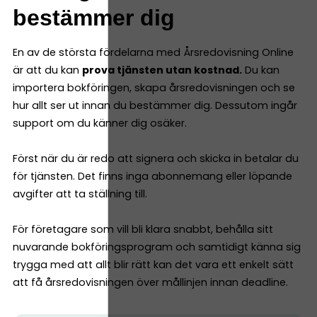
bestämmer dig
En av de största fördelarna med Årsredovisning Online
är att du kan
prova tjänsten utan kostnad.
Du kan
importera bokföringen, skapa årsredovisningen och se
hur allt ser ut innan du bestämmer dig. Dessutom ingår
support om du känner dig osäker.
Först när du är redo att signera och skicka in betalar du
för tjänsten. Det finns inga abonnemang eller löpande
avgifter att ta ställning till.
För företagare som vill bli klara snabbt, behålla sitt
nuvarande bokföringsprogram och samtidigt känna sig
trygga med att allt blir rätt kan det vara ett enkelt sätt
att få årsredovisningen över mållinjen innan deadline.