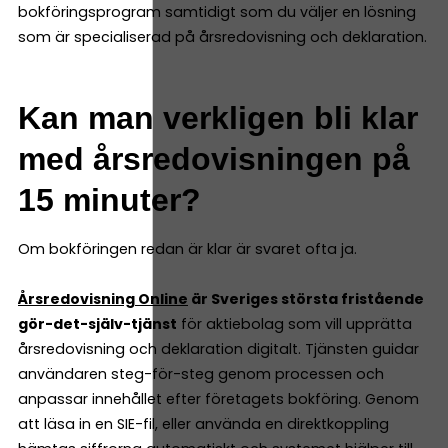
bokföringsprogram samtidigt som du väljer en lösning
som är specialiserad på årsredovisning och deklaration.
Kan man verkligen bli klar
med årsredovisningen på
15 minuter?
Om bokföringen redan är klar är svaret ofta ja.
Årsredovisning Online
är Sveriges största fristående
gör-det-själv-tjänst
för aktiebolag som vill upprätta
årsredovisning och deklaration digitalt. Tjänsten guidar
användaren steg-för-steg genom processen och
anpassar innehållet efter företagets bokföring. Genom
att läsa in en SIE-fil, eller använda en direktkoppling