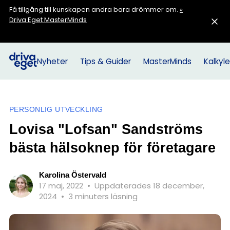
Få tillgång till kunskapen andra bara drömmer om.
»
Driva Eget MasterMinds
Nyheter
Tips & Guider
MasterMinds
Kalkyle
PERSONLIG UTVECKLING
Lovisa "Lofsan" Sandströms
bästa hälsoknep för företagare
Karolina Östervald
17 maj, 2022
•
Uppdaterades 18 december,
2024
•
3 minuters läsning