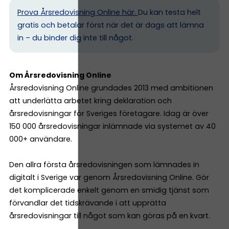
Prova Årsredovisning Online här.
Du kan testa helt
gratis och betalar först när det är dags att lämna
in – du binder dig inte till något.
Om Årsredovisning Online
Årsredovisning Online grundades 2013 med ambitionen
att underlätta arbetet kring deklaration och
årsredovisningar för Sveriges företagare. Idag är över
150 000 årsredovisningar inlämnade via systemet av 40
000+ användare.
Den allra första årsredovisningen som lämnades in
digitalt i Sverige var genom Årsredovisning Online. Gör
det komplicerade enkelt genom en smidig tjänst som
förvandlar det tidskrävande i att upprätta
årsredovisningar till något som kan göras på en kvart.