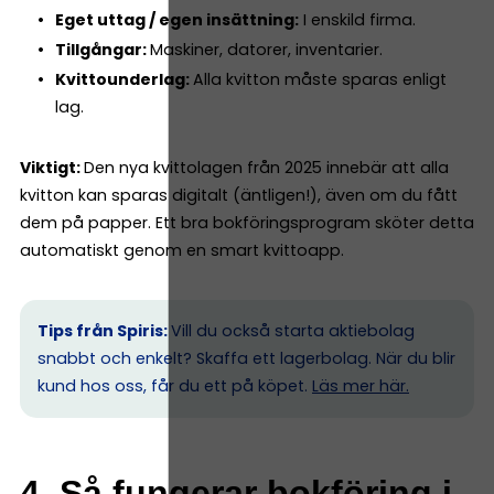
Eget uttag / egen insättning:
I enskild firma.
Tillgångar:
Maskiner, datorer, inventarier.
Kvittounderlag:
Alla kvitton måste sparas enligt
lag.
Viktigt:
Den nya kvittolagen från 2025 innebär att alla
kvitton kan sparas digitalt (äntligen!), även om du fått
dem på papper. Ett bra bokföringsprogram sköter detta
automatiskt genom en smart kvittoapp.
Tips från Spiris:
Vill du också starta aktiebolag
snabbt och enkelt? Skaffa ett lagerbolag. När du blir
kund hos oss, får du ett på köpet.
Läs mer här.
4. Så fungerar bokföring i