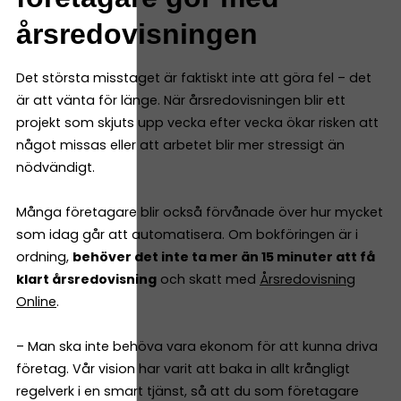
årsredovisningen
Det största misstaget är faktiskt inte att göra fel – det
är att vänta för länge. När årsredovisningen blir ett
projekt som skjuts upp vecka efter vecka ökar risken att
något missas eller att arbetet blir mer stressigt än
nödvändigt.
Många företagare blir också förvånade över hur mycket
som idag går att automatisera. Om bokföringen är i
ordning,
behöver det inte ta mer än 15 minuter att få
klart årsredovisning
och skatt med
Årsredovisning
Online
.
– Man ska inte behöva vara ekonom för att kunna driva
företag. Vår vision har varit att baka in allt krångligt
regelverk i en smart tjänst, så att du som företagare