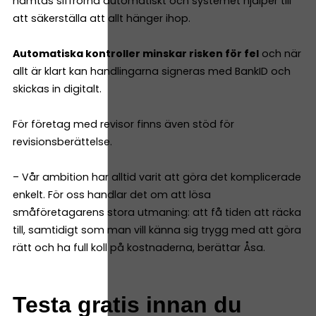
hämtas siffrorna automatiskt och systemet hjälper till
att säkerställa att allt hänger ihop.
Automatiska kontroller minskar risken för fel
och när
allt är klart kan handlingarna signeras med BankID och
skickas in digitalt.
För företag med revisor finns även stöd för
revisionsberättelse.
– Vår ambition har alltid varit att göra det komplicerade
enkelt. För oss handlar det om att lösa
småföretagarens stora utmaning: att få tiden att räcka
till, samtidigt som man vill känna sig trygg med att göra
rätt och ha full koll på kostnaderna, berättar Åsa.
Testa gratis innan du