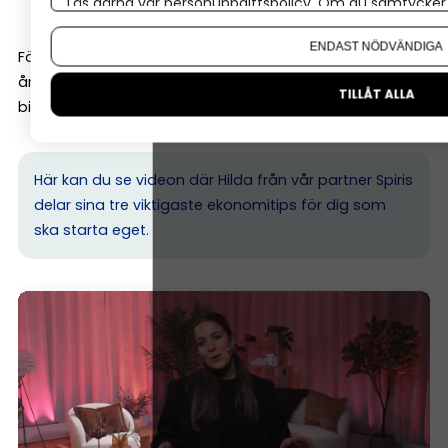
prissättning, budget och investeringar.
Läs gärna vår
personuppgiftspolicy
. Om du samtycker t
Om du vill ändra ditt val i efterhand hittar du den möjl
ENDAST NÖDVÄNDIGA
För aktiebolag är bokföringen dessutom grunden för
årsredovisningen, medan enskilda firmor lämnar NE-
TILLÅT ALLA
bilagan i deklarationen.
Här kan du se videon där Hilda från vår partner Spiris
delar sina tre viktigaste ekonomitips för dig som
ska starta eget.