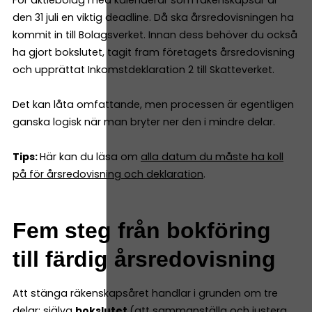
den 31 juli en viktig deadline. Då ska årsredovisningen ha
kommit in till Bolagsverket. Innan dess behöver du också
ha gjort bokslutet, tagit fram företagets årsredovisning
och upprättat Inkomstdeklaration 2 till Skatteverket.
Det kan låta omfattande, men processen är egentligen
ganska logisk när man bryter ner den i mindre delar.
Tips:
Här kan du läsa om
alla datum du måste ha koll
på för årsredovisning och deklaration
.
Fem steg från bokföring
till färdig årsredovisning
Att stänga räkenskapsåret handlar i grunden om tre
delar: själva
bokslutet
(att sammanställa och justera