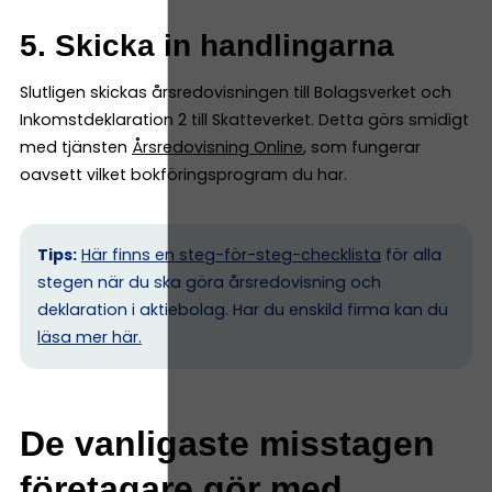
5. Skicka in handlingarna
Slutligen skickas årsredovisningen till Bolagsverket och
Inkomstdeklaration 2 till Skatteverket. Detta görs smidigt
med tjänsten
Årsredovisning Online
, som fungerar
oavsett vilket bokföringsprogram du har.
Tips:
Här finns en steg-för-steg-checklista
för alla
stegen när du ska göra årsredovisning och
deklaration i aktiebolag. Har du enskild firma kan du
l
äsa mer här.
De vanligaste misstagen
företagare gör med