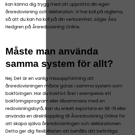
kan känna dig trygg med att upprätta din egen
årsredovisning och deklaration. Vi har koll på reglerna,
så att du kan ha koll på din verksamhet, säger Åsa
Hedgren på Årsredovisning Online.
Måste man använda
samma system för allt?
Nej. Det är en vanlig missuppfattning att
årsredovisningen måste göras i samma system som
bokföringen. Har du bokfört året i exempelvis ett
bokföringsprogram eller tillsammans med en
redovisningsbyrå, kan du enkelt exportera en SIE-fil eller
använda en direktkoppling till Årsredovisning Online för
att skapa själva årsredovisningen och deklarationen.
Detta ger dig flexibiliteten att behålla ditt befintliga