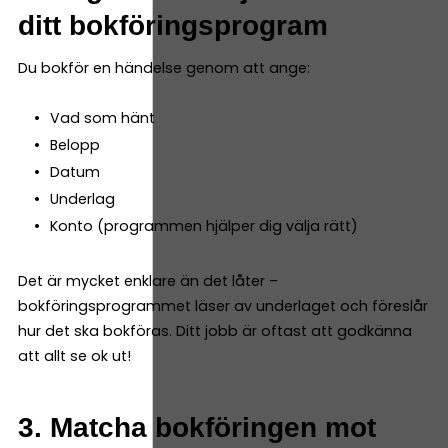
ditt bokföringsprogram
Du bokför en händelse genom att ange:
Vad som hänt
Belopp
Datum
Underlag
Konto (programmen hjälper dig välja rätt)
Det är mycket enklare än det låter –
bokföringsprogrammet läser av underlaget och föreslår
hur det ska bokföras. Ditt jobb är oftast att godkänna
att allt se ok ut!
3. Matcha bokföringen mot