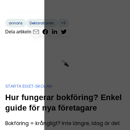
+3
annons
Deklarationen
Dela artikeln
STARTA EGET-SKOLAN
Hur fungerar bokföring? Enkel
guide för nya företagare
Bokföring = krångligt? Inte längre, idag är det