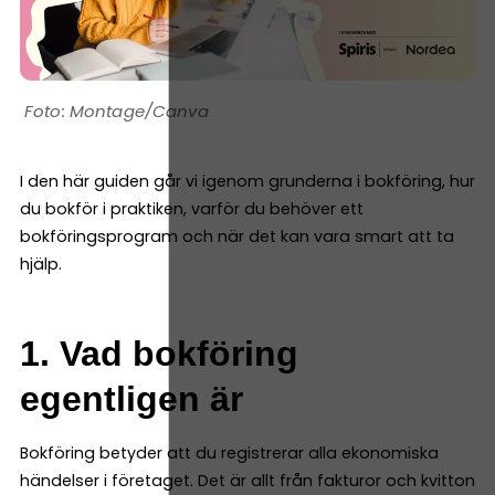
Montage/Canva
I den här guiden går vi igenom grunderna i bokföring, hur
du bokför i praktiken, varför du behöver ett
bokföringsprogram och när det kan vara smart att ta
hjälp.
1. Vad bokföring
egentligen är
Bokföring betyder att du registrerar alla ekonomiska
händelser i företaget. Det är allt från fakturor och kvitton