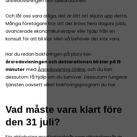
årsredovisningen och deklarationen.
Och låt oss vara ärliga, det är lätt att skjuta upp detta.
Många företagare tror att det krävs flera dagars jobb,
avancerade ekonomikunskaper eller hjälp från en
konsult för att bli klar. Men så behöver det inte vara.
Har du redan bokföringen på plats kan
årsredovisningen och deklarationen bli klar på 15
minuter
med
Årsredovisning Online
, och du kan
dessutom få hjälp om du behöver. Dessutom fungerar
tjänsten oavsett vilket bokföringsprogram du har.
Vad måste vara klart före
den 31 juli?
För aktiebolag med kalenderår som räkenskapsår är