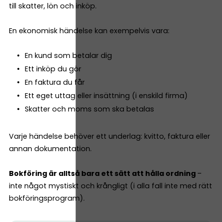
till skatter, lön och inköp.
En ekonomisk händelse kan exempelvis vara:
En kund som betalar dig
Ett inköp du gör
En faktura du får
Ett eget uttag eller insättning (i enskild firma)
Skatter och moms som ska betalas
Varje händelse behöver ett underlag: kvitto, faktura eller
annan dokumentation.
Bokföring är alltså bara ett sätt att hålla ordning
–
inte något mystiskt och krångligt (i alla fall inte med rätt
bokföringsprogram).