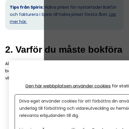
Tips från Spiris:
Halva priset för nystartade! Bokför
och fakturera i Spiris till halva priset första året.
Läs
mer här.
2. Varför du måste bokföra
Alla företagare måste bokföra enligt lag, oavsett
bolagsform. Det finns tre skäl till varför bokföring är
viktigt:
Den här webbplatsen använder cookies
för sta
Lagkrav:
Du måste kunna visa Skatteverket hur du
sköter ekonomin.
Driva eget använder cookies för att förbättra din anvä
Koll:
Du ser om du går med vinst eller förlust och
underlag till förbättring och vidareutveckling av hems
slipper obehagliga överraskningar.
relevanta erbjudanden till dig.
Beslutsunderlag:
Du får bättre underlag för