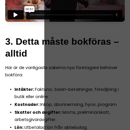
3. Detta måste bokföras –
alltid
Här är de vanligaste sakerna nya företagare behöver
bokföra:
Intäkter:
Fakturor, Swish-betalningar, försäljning i
butik eller online.
Kostnader:
Inköp, abonnemang, hyror, program.
Skatter och avgifter:
Moms, preliminärskatt,
arbetsgivaravgifter.
Lön:
Utbetalad lön från aktiebolag.