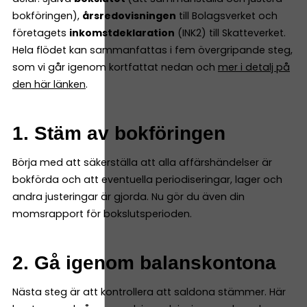
bokföringen),
årsredovisningen
till Bolagsverket och
företagets
inkomstdeklaration
(INK2) till Skatteverket.
Hela flödet kan sammanfattas i fem övergripande steg,
som vi går igenom kortfattat nedan och
mer i detalj på
den här länken
.
1. Stäm av bokföringen
Börja med att säkerställa att alla affärshändelser är
bokförda och att eventuella periodiseringar, lager och
andra justeringar är gjorda. Nu gör du även din
momsrapport för bokslutsperioden.
2. Gå igenom balanskontona
Nästa steg är att kontrollera att saldona stämmer. Här