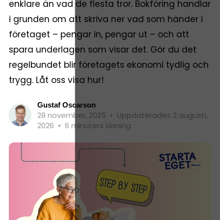
enklare än vad de flesta tror. Bokföring handlar
i grunden om att skriva ner vad som händer i
företaget – pengar in, pengar ut – och att
spara underlagen som visar det. Gör du det
regelbundet blir företagets ekonomi tydlig och
trygg. Låt oss visa hur!
Gustaf Oscarson
28 november, 2025
•
Uppdaterades 2 augusti,
2026
•
6 minuters läsning