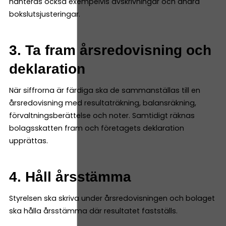
hanteras också exempelvis avskrivningar och andra
bokslutsjusteringar.
3. Ta fram årsredovisning och
deklaration
När siffrorna är färdiga ska de sammanställas till en
årsredovisning med resultaträkning, balansräkning,
förvaltningsberättelse och noter. Samtidigt räknas
bolagsskatten fram och företagets deklaration
upprättas.
4. Håll årsstämma
Styrelsen ska skriva under årsredovisningen och bolaget
ska hålla årsstämma där resultatet fastställs.