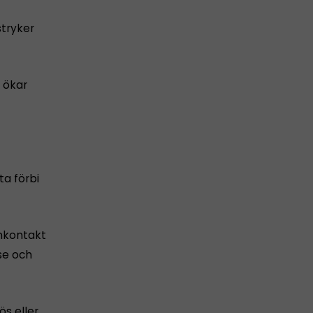
stryker
 ökar
ta förbi
onkontakt
se och
ös eller