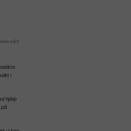
erka vårt
 osäkra
vikt i
ed hjälp
 på
tt vi kan