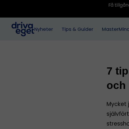
Få tillg
Nyheter
Tips & Guider
MasterMin
7 ti
och
Mycket j
självfö
stressho