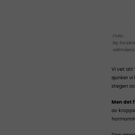
Ny forskn
välmående
Vi vet att
sjunker vi
stegen oc
Men det 
av kropps
hormonni
Den ameri