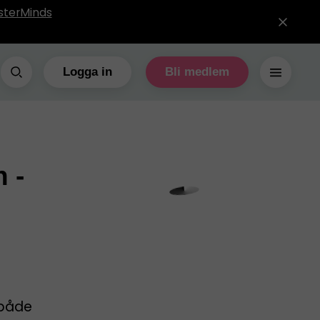
sterMinds
Logga in
Bli medlem
 -
 både