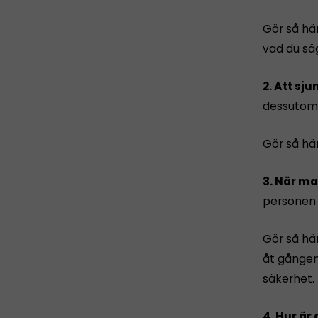
Gör så hä
vad du sä
2. Att sj
dessutom 
Gör så här
3. När ma
personen e
Gör så hä
åt gången
säkerhet.
4. Hur är 