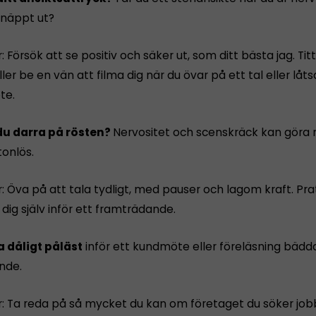
lknäppt ut?
: Försök att se positiv och säker ut, som ditt bästa jag. Titt
ler be en vän att filma dig när du övar på ett tal eller låts
te.
 du darra på rösten?
Nervositet och scenskräck kan göra 
tonlös.
: Öva på att tala tydligt, med pauser och lagom kraft. Pra
 dig själv inför ett framträdande.
a dåligt påläst
inför ett kundmöte eller föreläsning bädda
nde.
r: Ta reda på så mycket du kan om företaget du söker job