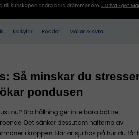
ång till kunskapen andra bara drömmer om.
» Driva Eget Ma
ds
Kalkyler
Poddar
Mallar & Avtal
ps: Så minskar du stressen
 ökar pondusen
ust nu? Bra hållning ger inte bara bättre
rtroende. Det sänker dessutom halterna av
rmoner i kroppen. Här är sju tips på hur du får