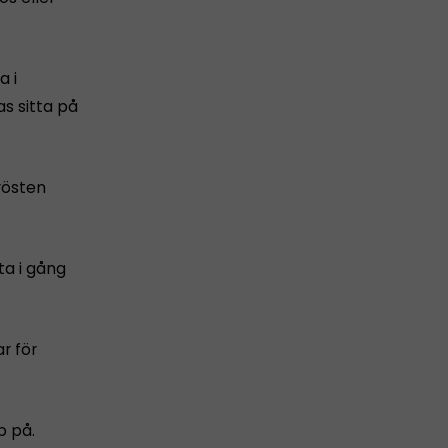
a i
as sitta på
rösten
ta i gång
r för
b på.