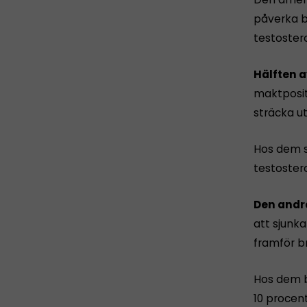
påverka b
testoster
Hälften 
maktposit
sträcka u
Hos dem s
testoster
Den andr
att sjunk
framför b
Hos dem b
10 procen