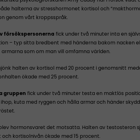
åde halterna av stresshormonet kortisol och ”makthorm
on genom vårt kroppsspråk.
av försökspersonerna
fick under två minuter inta en själ
ion – typ sitta bredbent med händerna bakom nacken el
t armarna som om man vill omfamna världen.
jönk halten av kortisol med 20 procent i genomsnitt me
onhalten ökade med 25 procent.
a gruppen
fick under två minuter testa en maktlös posit
a ihop, kuta med ryggen och hålla armar och händer skyd
röstet.
lev hormonsvaret det motsatta. Halten av testo­steron 
t och kortisolnivån ökade med 15 procent.