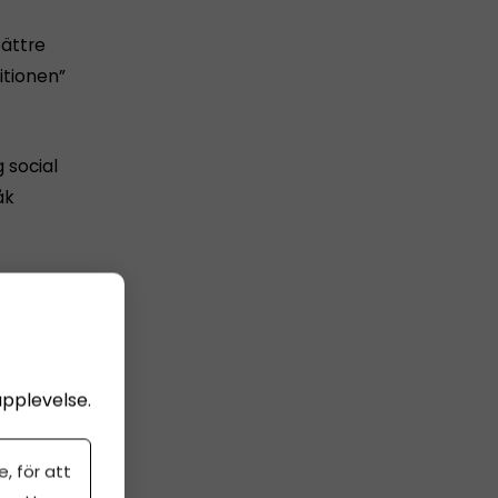
ättre
itionen”
 social
åk
de, till
kt.
s, visar
upplevelse.
kt
, för att