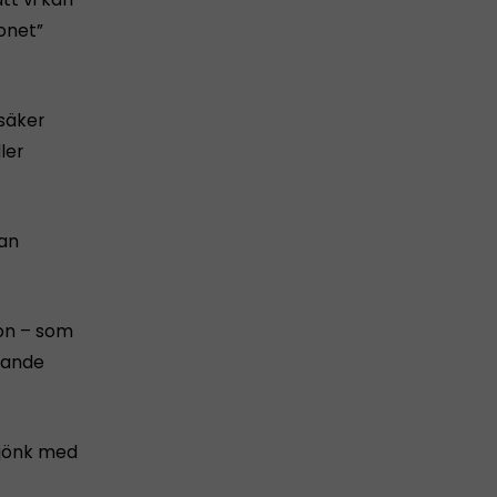
onet”
vsäker
ler
dan
ion – som
dande
sjönk med