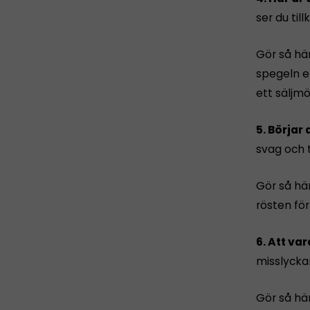
ser du til
Gör så här
spegeln el
ett säljmö
5. Börjar
svag och 
Gör så här
rösten för
6. Att var
misslycka
Gör så hä