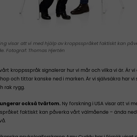
ing visar att vi med hjälp av kroppsspråket faktiskt kan påv
. Fotograf: Thomas Hjertén
 vårt kroppsspråk signalerar hur vi mår och vilka vi är. Är vi
 ihop och tittar kanske ned i marken. Är vi självsäkra har vi s
h rak rygg.
fungerar också tvärtom.
Ny forskning i USA visar att vi m
språket faktiskt kan påverka vårt välmående – ända ned
vå.
kanska psykologiforskaren Amy Cuddy har i försök visat a