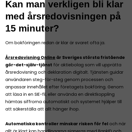
Kan man verkligen bli klar
med årsredovisningen på
15 minuter?
Om bokföringen redan är klar är svaret ofta ja.
Årsredovisning Online
är Sveriges största fristående
gör-det-själv-tjänst
för aktiebolag som vill upprätta
årsredovisning och deklaration digitalt. Tjänsten guidar
användaren steg-för-steg genom processen och
anpassar innehållet efter företagets bokföring. Genom
att läsa in en SIE-fil, eller använda en direktkoppling
hämtas siffrorna automatiskt och systemet hjälper till
att säkerställa att allt hänger ihop.
Automatiska kontroller minskar risken för fel
och när
allt är klart kan handlingarna signeras med BankID och