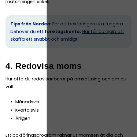
matchningen enkel.
Tips från Nordea:
För att bokföringen ska fungera
behöver du ett
företagskonto.
Här får du hjälp att
skaffa ett snabbt och smidigt.
4. Redovisa moms
Hur ofta du redovisar beror på omsättning och om du
valt:
Månadsvis
Kvartalsvis
Årligen
Ett bokföringsprogram räknar ut momsen åt dig och