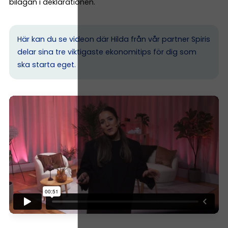
bilagan i deklarationen.
Här kan du se videon där Hilda från vår partner Spiris
delar sina tre viktigaste ekonomitips för dig som
ska starta eget.