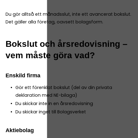
Du gör alltså ett månadsslut, inte ett avancerat bokslut.
Det gäller alla företag, oavsett bolagsform.
Bokslut och årsredovisning –
vem måste göra vad?
Enskild firma
Gör ett förenklat bokslut (del av din privata
deklaration med NE-bilaga)
Du skickar inte in en årsredovisning
Du skickar inget till Bolagsverket
Aktiebolag