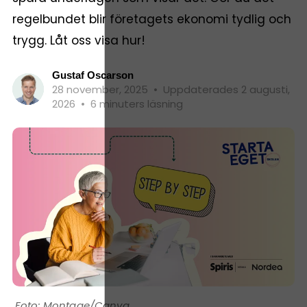
regelbundet blir företagets ekonomi tydlig och
trygg. Låt oss visa hur!
Gustaf Oscarson
28 november, 2025
•
Uppdaterades 2 augusti,
2026
•
6 minuters läsning
Montage/Canva