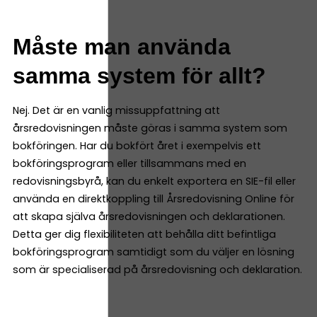
Måste man använda
samma system för allt?
Nej. Det är en vanlig missuppfattning att
årsredovisningen måste göras i samma system som
bokföringen. Har du bokfört året i exempelvis ett
bokföringsprogram eller tillsammans med en
redovisningsbyrå, kan du enkelt exportera en SIE-fil eller
använda en direktkoppling till Årsredovisning Online för
att skapa själva årsredovisningen och deklarationen.
Detta ger dig flexibiliteten att behålla ditt befintliga
bokföringsprogram samtidigt som du väljer en lösning
som är specialiserad på årsredovisning och deklaration.