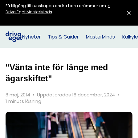
Få tillgång till kunskapen andra bara drömmer om.
»
Driva Eget MasterMinds
Nyheter
Tips & Guider
MasterMinds
Kalkyle
"Vänta inte för länge med
ägarskiftet"
8 maj, 2014
•
Uppdaterades 18 december, 2024
•
1 minuts läsning