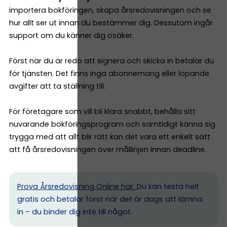
importera bokföringen, skapa årsredovisningen och se
hur allt ser ut innan du bestämmer dig. Dessutom ingår
support om du känner dig osäker.
Först när du är redo att signera och skicka in betalar du
för tjänsten. Det finns inga abonnemang eller löpande
avgifter att ta ställning till.
För företagare som vill bli klara snabbt, behålla sitt
nuvarande bokföringsprogram och samtidigt känna sig
trygga med att allt blir rätt kan det vara ett enkelt sätt
att få årsredovisningen över mållinjen innan deadline.
Prova Årsredovisning Online här.
Du kan testa helt
gratis och betalar först när det är dags att lämna
in – du binder dig inte till något.