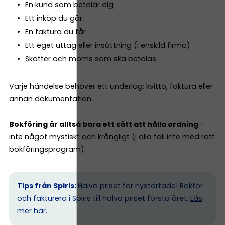
En kund som betalar dig
Ett inköp du gör
En faktura du får
Ett eget uttag eller insättning (i enskild firma)
Skatter och moms som ska betalas
Varje händelse behöver ett underlag: kvitto, faktura eller
annan dokumentation.
Bokföring är alltså bara ett sätt att hålla ordning
–
inte något mystiskt och krångligt (i alla fall inte med rätt
bokföringsprogram).
Tips från Spiris:
Halva priset för nystartade! Bokför
och fakturera i Spiris till halva priset första året.
Läs
mer här.