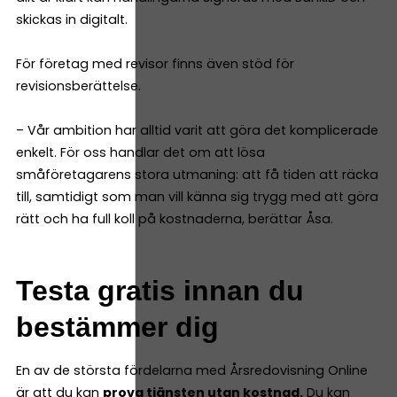
skickas in digitalt.
För företag med revisor finns även stöd för
revisionsberättelse.
– Vår ambition har alltid varit att göra det komplicerade
enkelt. För oss handlar det om att lösa
småföretagarens stora utmaning: att få tiden att räcka
till, samtidigt som man vill känna sig trygg med att göra
rätt och ha full koll på kostnaderna, berättar Åsa.
Testa gratis innan du
bestämmer dig
En av de största fördelarna med Årsredovisning Online
är att du kan
prova tjänsten utan kostnad.
Du kan