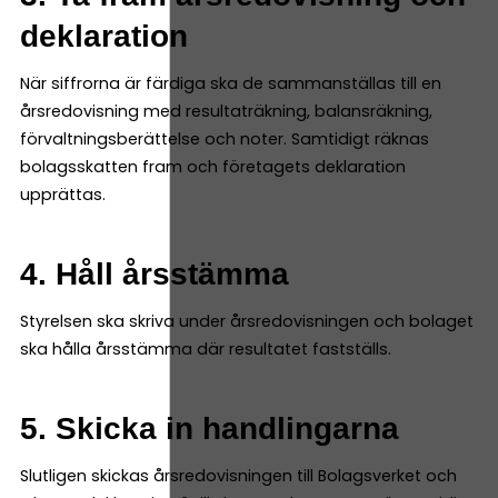
deklaration
När siffrorna är färdiga ska de sammanställas till en
årsredovisning med resultaträkning, balansräkning,
förvaltningsberättelse och noter. Samtidigt räknas
bolagsskatten fram och företagets deklaration
upprättas.
4. Håll årsstämma
Styrelsen ska skriva under årsredovisningen och bolaget
ska hålla årsstämma där resultatet fastställs.
5. Skicka in handlingarna
Slutligen skickas årsredovisningen till Bolagsverket och