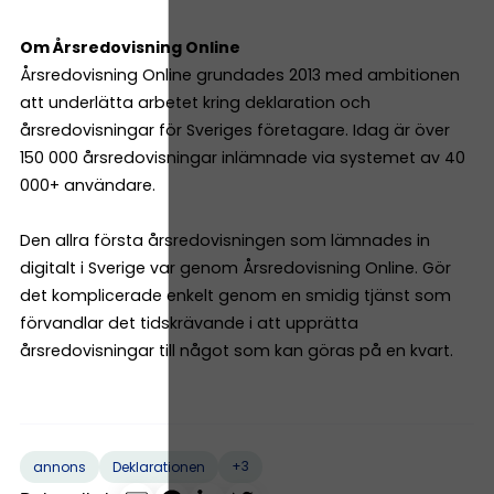
Om Årsredovisning Online
Årsredovisning Online grundades 2013 med ambitionen
att underlätta arbetet kring deklaration och
årsredovisningar för Sveriges företagare. Idag är över
150 000 årsredovisningar inlämnade via systemet av 40
000+ användare.
Den allra första årsredovisningen som lämnades in
digitalt i Sverige var genom Årsredovisning Online. Gör
det komplicerade enkelt genom en smidig tjänst som
förvandlar det tidskrävande i att upprätta
årsredovisningar till något som kan göras på en kvart.
+3
annons
Deklarationen