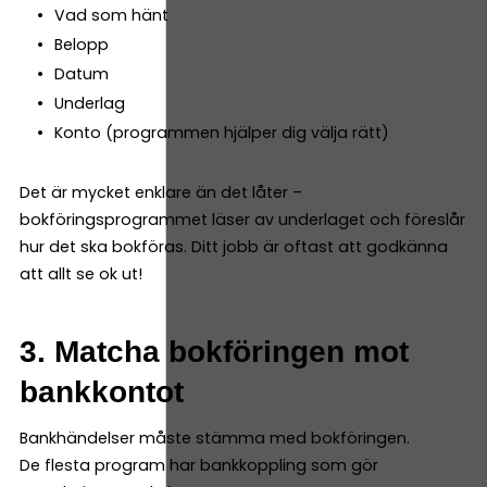
Vad som hänt
Belopp
Datum
Underlag
Konto (programmen hjälper dig välja rätt)
Det är mycket enklare än det låter –
bokföringsprogrammet läser av underlaget och föreslår
hur det ska bokföras. Ditt jobb är oftast att godkänna
att allt se ok ut!
3. Matcha bokföringen mot
bankkontot
Bankhändelser måste stämma med bokföringen.
De flesta program har bankkoppling som gör