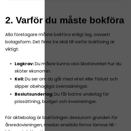
2. Varför du måste bokföra
Alla företagare måste bokföra enligt lag, oavsett
bolagsform. Det finns tre skäl till varför bokföring är
viktigt:
Lagkrav:
Du måste kunna visa Skatteverket hur du
sköter ekonomin.
Koll:
Du ser om du går med vinst eller förlust och
slipper obehagliga överraskningar.
Beslutsunderlag:
Du får bättre underlag för
prissättning, budget och investeringar.
För aktiebolag är bokföringen dessutom grunden för
årsredovisningen, medan enskilda firmor lämnar NE-