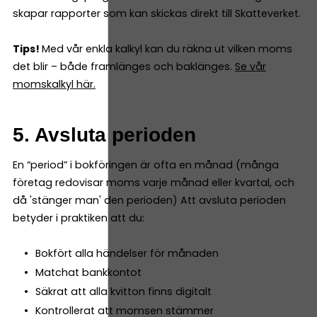
skapar rapporter som kan skickas direkt till Skatteverket.
Tips!
Med vår enkla kalkyl kan du räkna ut vilken moms
det blir – både framlänges och baklänges.
Se vår
momskalkyl här.
5. Avsluta perioden
En “period” i bokföringen är ofta en månad (många
företag redovisar moms varje månad eller kvartal, och
då 'stänger man' den perioden) Att avsluta perioden
betyder i praktiken att du:
Bokfört alla händelser för månaden
Matchat bankkontot
Säkrat att alla kvitton finns digitalt
Kontrollerat att momsen stämmer