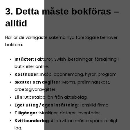
3. Detta måste bokföras –
alltid
Här är de vanligaste sakerna nya företagare behöver
bokföra:
Intäkter:
Fakturor, Swish-betalningar, försäljning i
butik eller online.
Kostnader:
Inköp, abonnemang, hyror, program.
Skatter och avgifter:
Moms, preliminärskatt,
arbetsgivaravgifter.
Lön:
Utbetalad lön från aktiebolag.
Eget uttag / egen insättning:
I enskild firma.
Tillgångar:
Maskiner, datorer, inventarier.
Kvittounderlag:
Alla kvitton måste sparas enligt
lag.