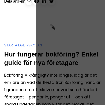
Dela artikeln
STARTA EGET-SKOLAN
Hur fungerar bokföring? Enkel
guide för nya företagare
Bokföring = krångligt? Inte längre, idag är det
enklare än vad de flesta tror. Bokföring handlar
i grunden om att skriva ner vad som händer i
företaget – pengar in, pengar ut – och att
spara underlagen som visar det. Gör du det