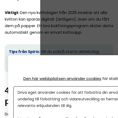
Viktigt:
Den nya kvittolagen från 2025 innebär att alla
kvitton kan sparas digitalt (äntligen!), även om du fått
dem på papper. Ett bra bokföringsprogram sköter detta
automatiskt genom en smart kvittoapp.
Tips från Spiris:
Vill du också starta aktiebolag
snabbt och enkelt? Skaffa ett lagerbolag. När du blir
kund hos oss, får du ett på köpet.
Läs mer här.
Den här webbplatsen använder cookies
för sta
4. Så fungerar bokföring i
Driva eget använder cookies för att förbättra din anvä
underlag till förbättring och vidareutveckling av hems
praktiken (steg för steg)
relevanta erbjudanden till dig.
Det är här många tror att bokföring blir svårt. Men gör