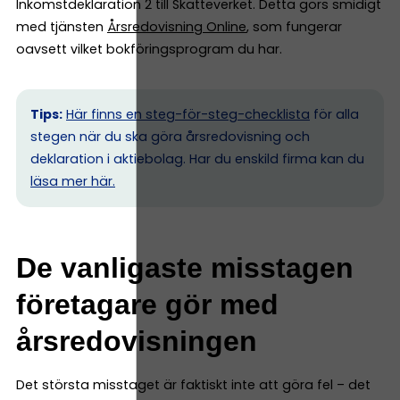
Inkomstdeklaration 2 till Skatteverket. Detta görs smidigt
med tjänsten
Årsredovisning Online
, som fungerar
oavsett vilket bokföringsprogram du har.
Tips:
Här finns en steg-för-steg-checklista
för alla
stegen när du ska göra årsredovisning och
deklaration i aktiebolag. Har du enskild firma kan du
l
äsa mer här.
De vanligaste misstagen
företagare gör med
årsredovisningen
Det största misstaget är faktiskt inte att göra fel – det