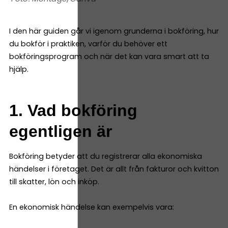
I den här guiden går vi igenom grunderna i bokföring, hur
du bokför i praktiken, varför du behöver ett
bokföringsprogram och när det kan vara smart att ta
hjälp.
1. Vad bokföring
egentligen är
Bokföring betyder att du registrerar alla ekonomiska
händelser i företaget. Det är allt från fakturor och kvitton
till skatter, lön och inköp.
En ekonomisk händelse kan exempelvis vara: