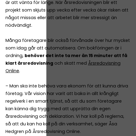
är att vänta för länge. När årsredovisningen blir ett
projekt som skjuts upp vecka efter vecka ökar risken att
något missas eller att arbetet blir mer stressigt än
nödvändigt.
Många företagare blir också förvånade över hur mycket
som idag går att automatisera. Om bokföringen är i
ordning,
behöver det inte ta mer än 15 minuter att få
klart årsredovisning
och skatt med
Årsredovisning
Online
.
– Man ska inte behöva vara ekonom för att kunna driva
företag. Vår vision har varit att baka in allt krångligt
regelverk i en smart tjänst, så att du som företagare
kan känna dig trygg med att upprätta din egen
årsredovisning och deklaration. Vi har koll på reglerna,
så att du kan ha koll på din verksamhet, säger Åsa
Hedgren på Årsredovisning Online.