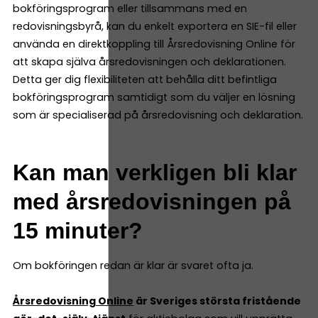
bokföringsprogram eller tillsammans med en
redovisningsbyrå, kan du enkelt exportera en SIE-fil eller
använda en direktkoppling till Årsredovisning Online för
att skapa själva årsredovisningen och deklarationen.
Detta ger dig flexibiliteten att behålla ditt befintliga
bokföringsprogram samtidigt som du väljer en lösning
som är specialiserad på årsredovisning och deklaration.
Kan man verkligen bli klar
med årsredovisningen på
15 minuter?
Om bokföringen redan är klar är svaret ofta ja.
Årsredovisning Online
är Sveriges största fristående