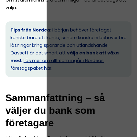
välja.
Tips från Nordea:
I början behöver företaget
kanske bara ett konto, senare kanske ni behöver bra
lösningar kring sparande och utlandshandel.
Oavsett är det smart att
välja en bank att växa
med.
Läs mer om allt som ingår i Nordeas
företagspaket här.
Sammanfattning – så
väljer du bank som
företagare