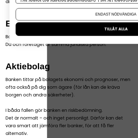
Läs gärna vår
personuppgiftspolicy
. Om du samtycker t
dig.
Om du vill ändra ditt val i efterhand hittar du den möjl
ENDAST NÖDVÄNDIGA
Enskild firma
TILLÅT ALLA
Banken tittar mycket på din privata ekonomi.
Du och företaget är samma juridiska person.
Aktiebolag
Banken tittar på bolagets ekonomi och prognoser, men
ofta också på dig som ägare (för lån kan de kräva
borgen och andra säkerheter).
I båda fallen gör banken en riskbedömning.
Det är normalt – och inget personligt. Därför kan det
vara smart att jämföra fler banker, för att få fler
alternativ.