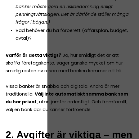
banker måste göra en riskbedömning enligt
penningtvättslagen. Det är därför de ställer många
frågor i början.)
Vad behöver du ha förberett (affärsplan, budget,
avtal)?
Varför är detta viktigt?
Jo, hur smidigt det är att
skaffa företagskonto, säger ganska mycket om hur
smidig resten av resan med banken kommer att bli.
Vissa banker är snabba och digitala. Andra är mer
traditionella.
Välj inte automatiskt samma bank som
du har privat,
utan jämför ordentligt. Och framförallt,
välj en bank där du känner förtroende.
2. Avgifter är viktiga – men