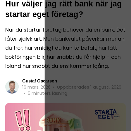
Hur väljer jag rätt bank när jag
startar eget företag?
När du startar företag behöver du en bank. Det
låter självklart. Men bankvalet påverkar mer än
du tror: hur smidigt du kan ta betalt, hur lätt
bokföringen blir, hur snabbt du får hjälp – och
ibland hur snabbt du ens kommer igång.
Gustaf Oscarson
16 mars, 2026
•
Uppdaterades 1 augusti, 2026
•
5 minuters läsning