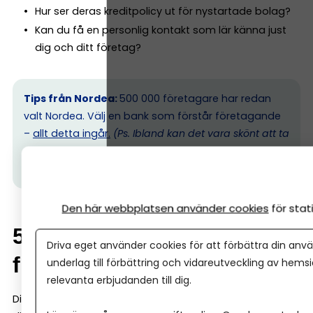
Hur ser deras kreditpolicy ut för nystartade bolag?
Kan du få en personlig kontakt som lär känna just
dig och ditt företag?
Tips från Nordea:
500 000 företagare har redan
valt Nordea. Välj en bank som förstår företagande
–
allt detta ingår.
(Ps. I
bland kan det vara skönt att ta
ett möte med banken, hos Nordea kan alla företag
oavsett storlek boka ett personligt möte.)
Den här webbplatsen använder cookies
för sta
5. Skillnad mellan enskild
Driva eget använder cookies för att förbättra din anvä
firma och aktiebolag
underlag till förbättring och vidareutveckling av hems
relevanta erbjudanden till dig.
Ditt val av företagsform påverkar hur banken bedömer