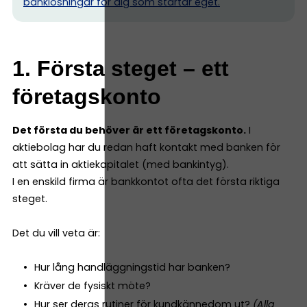
banklösningar för dig som startar eget.
1. Första steget – ett
företagskonto
Det första du behöver är ett företagskonto.
I
aktiebolag har du redan haft kontakt med banken för
att sätta in aktiekapitalet (med bankintyg).
I en enskild firma är bankkontot ofta det första riktiga
steget.
Det du vill veta är:
Hur lång handläggningstid har banken?
Kräver de fysiskt möte?
Hur ser deras rutiner för kundkännedom ut?
(Alla