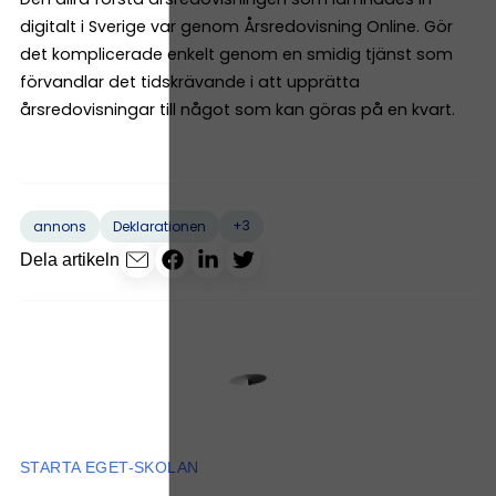
digitalt i Sverige var genom Årsredovisning Online. Gör
det komplicerade enkelt genom en smidig tjänst som
förvandlar det tidskrävande i att upprätta
årsredovisningar till något som kan göras på en kvart.
+3
annons
Deklarationen
Dela artikeln
STARTA EGET-SKOLAN