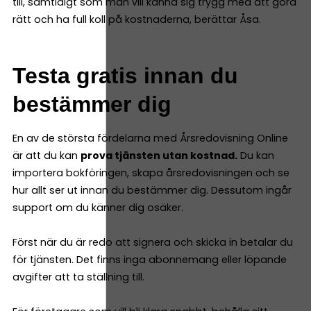
till, samtidigt som man vill känna sig trygg med att göra
rätt och ha full koll på kostnaderna, berättar Åsa.
Testa gratis innan du
bestämmer dig
En av de största fördelarna med Årsredovisning Online
är att du kan
prova tjänsten utan kostnad.
Du kan
importera bokföringen, skapa årsredovisningen och se
hur allt ser ut innan du bestämmer dig. Dessutom ingår
support om du känner dig osäker.
Först när du är redo att signera och skicka in betalar du
för tjänsten. Det finns inga abonnemang eller löpande
avgifter att ta ställning till.