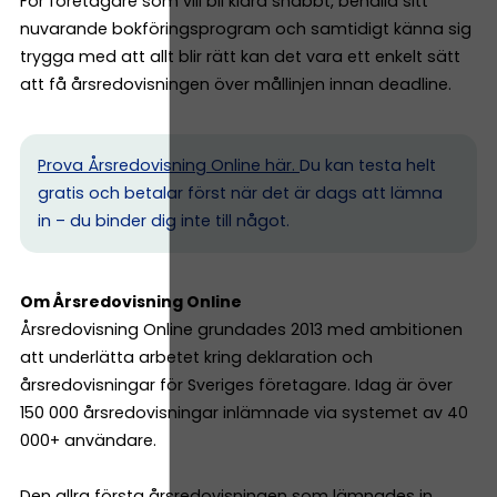
För företagare som vill bli klara snabbt, behålla sitt
nuvarande bokföringsprogram och samtidigt känna sig
trygga med att allt blir rätt kan det vara ett enkelt sätt
att få årsredovisningen över mållinjen innan deadline.
Prova Årsredovisning Online här.
Du kan testa helt
gratis och betalar först när det är dags att lämna
in – du binder dig inte till något.
Om Årsredovisning Online
Årsredovisning Online grundades 2013 med ambitionen
att underlätta arbetet kring deklaration och
årsredovisningar för Sveriges företagare. Idag är över
150 000 årsredovisningar inlämnade via systemet av 40
000+ användare.
Den allra första årsredovisningen som lämnades in