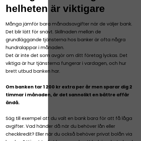
helheten är viktigare
Många jämför bara månadsavgifter när de väljer bank.
Det blir lätt för snävt. Skillnaden mellan de
grundläggande tjänsterna hos banker är ofta några
hundralappar i månaden.
Det är inte det som avgör om ditt företag lyckas. Det
viktiga är hur tjänsterna fungerar i vardagen, och hur
brett utbud banken har.
Om banken tar 1 200 kr extra per år men sparar dig 2
timmar i månaden, är det sannolikt en bättre affär
ändå.
Säg till exempel att du valt en bank bara för att få låga
avgifter. Vad händer då när du behöver lån eller
checkkredit? Eller när du också behöver privat bolån via