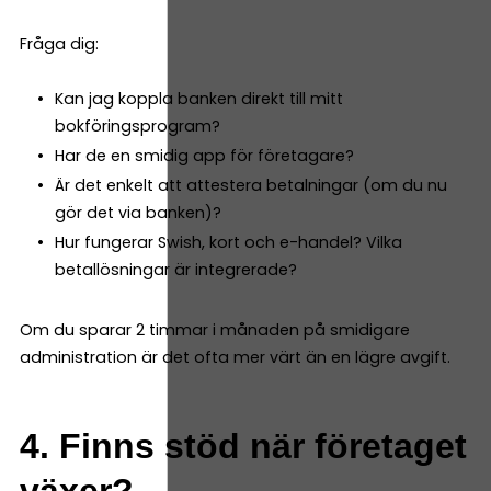
Fråga dig:
Kan jag koppla banken direkt till mitt
bokföringsprogram?
Har de en smidig app för företagare?
Är det enkelt att attestera betalningar (om du nu
gör det via banken)?
Hur fungerar Swish, kort och e-handel? Vilka
betallösningar är integrerade?
Om du sparar 2 timmar i månaden på smidigare
administration är det ofta mer värt än en lägre avgift.
4. Finns stöd när företaget
växer?