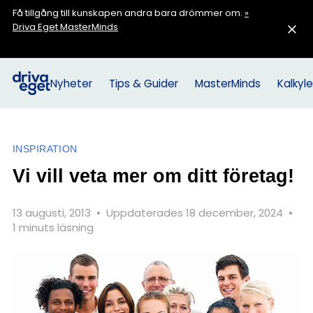
Få tillgång till kunskapen andra bara drömmer om.
»
Driva Eget MasterMinds
Nyheter
Tips & Guider
MasterMinds
Kalkyle
INSPIRATION
Vi vill veta mer om ditt företag!
13 augusti, 2013
•
Uppdaterades 18 december, 2024
•
1 minuts läsning