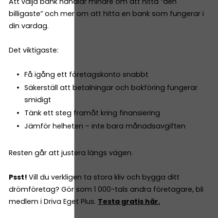
Att välja bank handlar mindre om att hitta “den
billigaste” och mer om att hitta en bank som fungerar i
din vardag.
Det viktigaste:
Få igång ett företagskonto snabbt
Säkerställ att betalningar och bokföring fungerar
smidigt
Tänk ett steg framåt kring finansiering
Jämför helheten – inte bara månadsavgiften
Resten går att justera längs vägen.
Psst!
Vill du verkligen ta stora kliv och bygga ditt
drömföretag? Gör som 1 000-tals andra företagare, bli
medlem i Driva Eget Plus.
Testa gratis här.