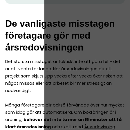
De vanligaste misstagen
företagare gör med
årsredovisningen
Det största misstaget är faktiskt inte att göra fel – det
är att vänta för länge. När årsredovisningen blir ett
projekt som skjuts upp vecka efter vecka ökar risken att
något missas eller att arbetet blir mer stressigt än
nödvändigt.
Många företagare blir också förvånade över hur mycket
som idag går att automatisera. Om bokföringen är i
ordning,
behöver det inte ta mer än 15 minuter att få
klart årsredovisning
och skatt med
Årsredovisning