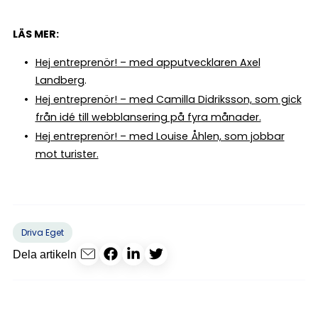
LÄS MER:
Hej entreprenör! – med apputvecklaren Axel
Landberg
.
Hej entreprenör! – med Camilla Didriksson, som gick
från idé till webblansering på fyra månader.
Hej entreprenör! – med Louise Åhlen, som jobbar
mot turister.
Driva Eget
Dela artikeln