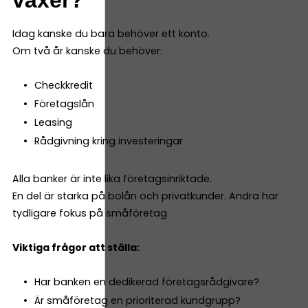
Idag kanske du bara behöver ett konto.
Om två år kanske du behöver:
Checkkredit
Företagslån
Leasing
Rådgivning kring investeringar
Alla banker är inte lika företagsinriktade.
En del är starka på bolån och privatkunder. Andra har
tydligare fokus på småföretag.
Viktiga frågor att ställa:
Har banken en dedikerad företagsrådgivare?
Är småföretag en prioriterad kundgrupp?