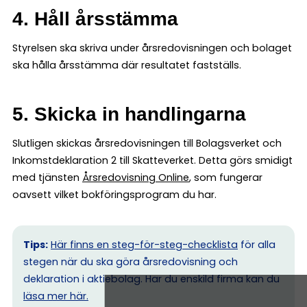
4. Håll årsstämma
Styrelsen ska skriva under årsredovisningen och bolaget
ska hålla årsstämma där resultatet fastställs.
5. Skicka in handlingarna
Slutligen skickas årsredovisningen till Bolagsverket och
Inkomstdeklaration 2 till Skatteverket. Detta görs smidigt
med tjänsten
Årsredovisning Online
, som fungerar
oavsett vilket bokföringsprogram du har.
Tips:
Här finns en steg-för-steg-checklista
för alla
stegen när du ska göra årsredovisning och
deklaration i aktiebolag. Har du enskild firma kan du
l
äsa mer här.