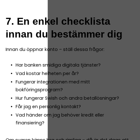
7. En enkel checklista
innan du bestämmer dig
Innan du öppnar konto – ställ dessa frågor:
Har banken smidiga digitala tjänster?
Vad kostar helheten per år?
Fungerar integrationen med mitt
bokföringsprogram?
Hur fungerar Swish och andra betallösningar?
Får jag en personlig kontakt?
Vad händer om jag behöver kredit eller
finansiering?
Om svaren känns bra och rimliga – då är det dags att