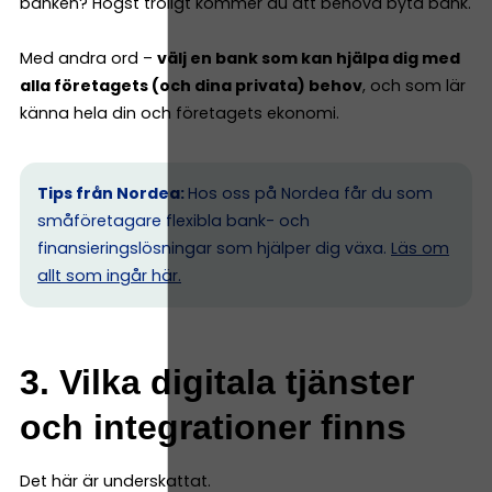
banken? Högst troligt kommer du att behöva byta bank.
Med andra ord –
välj en bank som kan hjälpa dig med
alla företagets (och dina privata) behov
, och som lär
känna hela din och företagets ekonomi.
Tips från Nordea:
Hos oss på Nordea får du som
småföretagare flexibla bank- och
finansieringslösningar som hjälper dig växa.
Läs om
allt som ingår här.
3. Vilka digitala tjänster
och integrationer finns
Det här är underskattat.