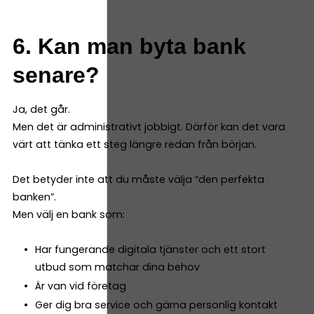
6. Kan man byta bank
senare?
Ja, det går.
Men det är administrativt jobbigt. Därför kan det vara
värt att tänka ett steg längre redan från början.
Det betyder inte att du måste välja “den perfekta
banken”.
Men välj en bank som:
Har fungerande digitala tjänster och ett stort
utbud som matchar dina behov
Är van vid företag
Ger dig bra service och gärna personlig kontakt