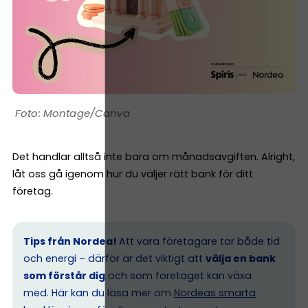
Montage/Canva
Det handlar alltså inte bara om månadsavgiften. Alright,
låt oss gå igenom hur du väljer rätt bank för ditt
företag.
Tips från Nordea!
Att vara företagare tar både tid
och energi – därför är det viktigt att
välja en bank
som förstår dig
och som företaget kan växa
med. Här kan du läsa mer om
Nordeas smarta