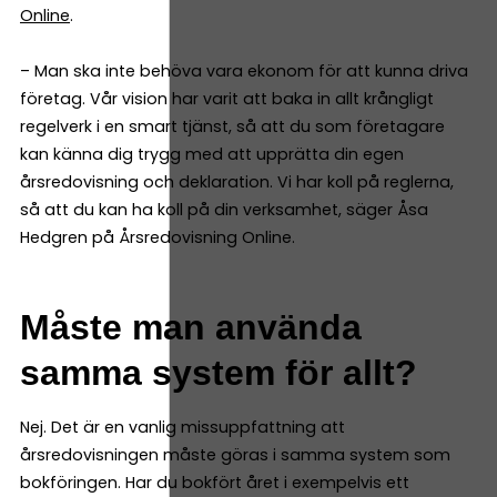
Online
.
– Man ska inte behöva vara ekonom för att kunna driva
företag. Vår vision har varit att baka in allt krångligt
regelverk i en smart tjänst, så att du som företagare
kan känna dig trygg med att upprätta din egen
årsredovisning och deklaration. Vi har koll på reglerna,
så att du kan ha koll på din verksamhet, säger Åsa
Hedgren på Årsredovisning Online.
Måste man använda
samma system för allt?
Nej. Det är en vanlig missuppfattning att
årsredovisningen måste göras i samma system som
bokföringen. Har du bokfört året i exempelvis ett