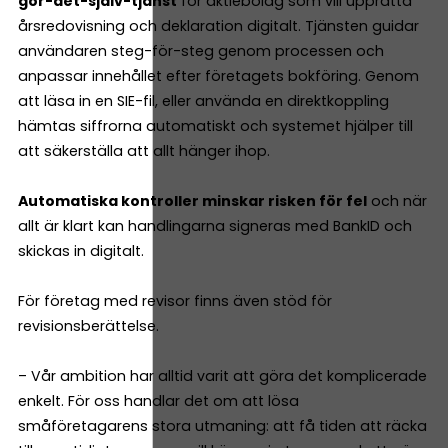
gör-det-själv-tjänst
för aktiebolag som vill upprätta
årsredovisning och deklaration digitalt. Tjänsten guidar
användaren steg-för-steg genom processen och
anpassar innehållet efter företagets bokföring. Genom
att läsa in en SIE-fil, eller använda en direktkoppling
hämtas siffrorna automatiskt och systemet hjälper till
att säkerställa att allt hänger ihop.
Automatiska kontroller minskar risken för fel
och när
allt är klart kan handlingarna signeras med BankID och
skickas in digitalt.
För företag med revisor finns även stöd för
revisionsberättelse.
– Vår ambition har alltid varit att göra det komplicerade
enkelt. För oss handlar det om att lösa
småföretagarens stora utmaning: att få tiden att räcka