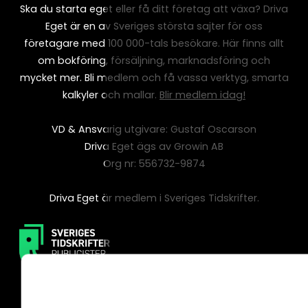
Ska du starta eget eller få ditt företag att växa? Driva
Eget är en av Sveriges största sajter för oss
företagare med 100 000-tals besökare. Här finns allt
om bokföring, försäljning, marknadsföring och
mycket mer. Bli medlem och få vassa verktyg, smarta
kalkyler och mallar.
Blir medlem idag!
VD & Ansvarig utgivare: Gustaf Oscarson
Driva Eget ägs av Growin AB
Org nr: 556732-9874
Driva Eget är medlem i Sveriges Tidskrifter.