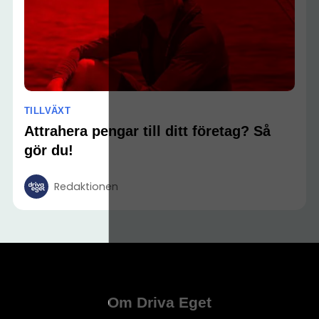
TILLVÄXT
Attrahera pengar till ditt företag? Så
gör du!
Redaktionen
Om Driva Eget