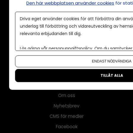
Den här webbplatsen använder cookies
för sta
Driva eget använder cookies för att förbättra din anvä
Annonsera
underlag till förbättring och vidareutveckling av hems
Om cookies
relevanta erbjudanden till dig.
Våra användarvillkor
Läs gärna vår
personuppgiftspolicy
. Om du samtycker t
Policy för AI
Om du vill ändra ditt val i efterhand hittar du den möjl
ENDAST NÖDVÄNDIGA
Annonspolicy
Tillgänglighet
TILLÅT ALLA
Kontakt
Om oss
Nyhetsbrev
CMS för medier
Facebook