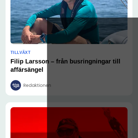
TILLVÄXT
Filip Larsson – från busringningar till
affärsängel
Redaktionen