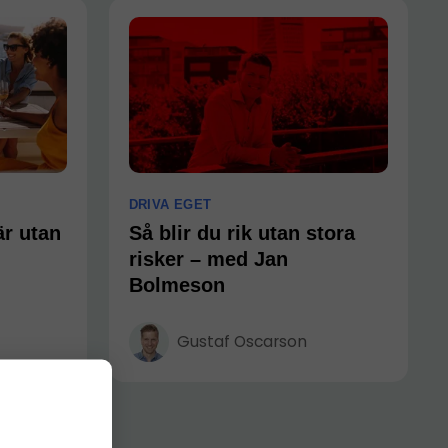
DRIVA EGET
är utan
Så blir du rik utan stora
risker – med Jan
Bolmeson
Gustaf Oscarson