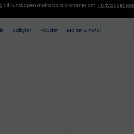
ång till kunskapen andra bara drömmer om.
» Driva Eget Ma
ds
Kalkyler
Poddar
Mallar & Avtal