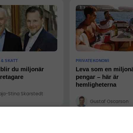
 & SKATT
PRIVATEKONOMI
blir du miljonär
Leva som en miljon
retagare
pengar – här är
hemligheterna
ja-Stina Skarstedt
Gustaf Oscarson