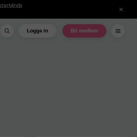
sterMinds
Logga in
Bli medlem