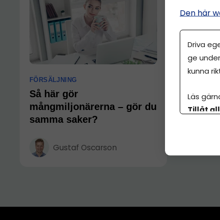
Den här w
Driva eg
ge under
kunna rik
FÖRSÄLJNING
Så här gör
Läs gärn
mångmiljonärerna – gör du
Tillåt al
samma saker?
botten p
Gustaf Oscarson