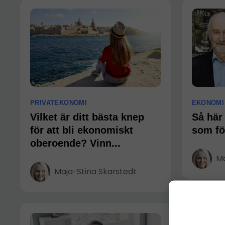
PRIVATEKONOMI
EKONOMI
Vilket är ditt bästa knep
Så här 
för att bli ekonomiskt
som fö
oberoende? Vinn...
Ma
Maja-Stina Skarstedt