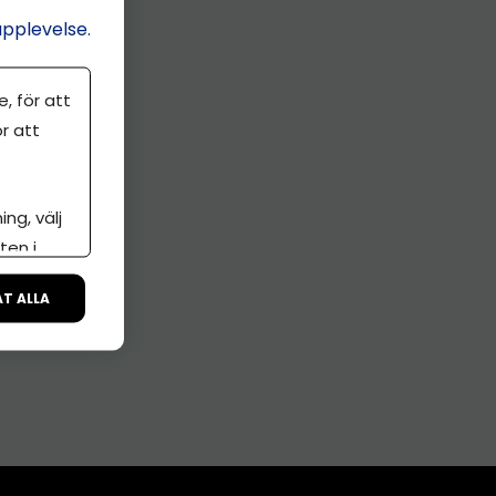
upplevelse.
, för att
r att
ng, välj
ten i
ÅT ALLA