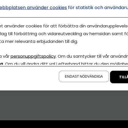
ebbplatsen använder cookies
för statistik och användar
et använder cookies för att förbättra din användarupplevelse
lag till förbättring och vidareutveckling av hemsidan samt fö
ta mer relevanta erbjudanden till dig.
a vår
personuppgiftspolicy
. Om du samtycker till vår användni
la
. Om du vill ändra ditt val i efterhand hittar du den möjlighe
å sidan.
ENDAST NÖDVÄNDIGA
TILL