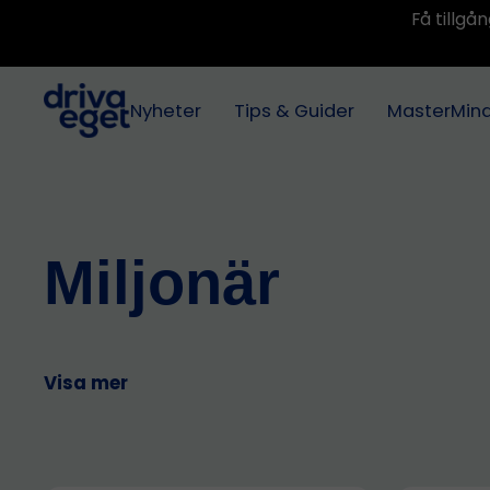
Få tillg
Nyheter
Tips & Guider
MasterMin
Miljonär
Visa mer