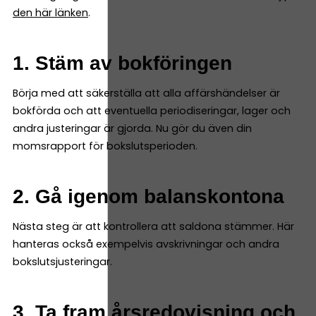
den här länken
.
1. Stäm av bokföringen
Börja med att säkerställa att alla affärshändelser är
bokförda och att eventuella periodiseringar, lager och
andra justeringar är gjorda. Nu gör du även din
momsrapport för bokslutsperioden.
2. Gå igenom balanskontona
Nästa steg är att kontrollera att saldona stämmer. Här
hanteras också exempelvis avskrivningar och andra
bokslutsjusteringar.
3. Ta fram årsredovisning och