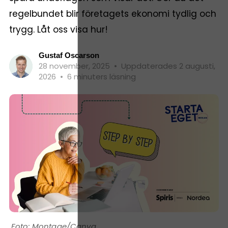
regelbundet blir företagets ekonomi tydlig och
trygg. Låt oss visa hur!
Gustaf Oscarson
28 november, 2025
•
Uppdaterades 2 augusti,
2026
•
6 minuters läsning
Montage/Canva