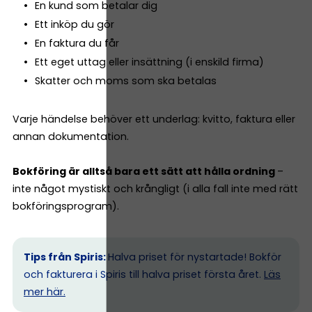
En kund som betalar dig
Ett inköp du gör
En faktura du får
Ett eget uttag eller insättning (i enskild firma)
Skatter och moms som ska betalas
Varje händelse behöver ett underlag: kvitto, faktura eller
annan dokumentation.
Bokföring är alltså bara ett sätt att hålla ordning
–
inte något mystiskt och krångligt (i alla fall inte med rätt
bokföringsprogram).
Tips från Spiris:
Halva priset för nystartade! Bokför
och fakturera i Spiris till halva priset första året.
Läs
mer här.