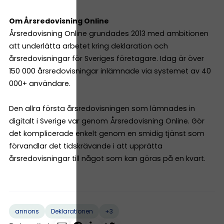
Om Årsredovisning Online
Årsredovisning Online grundades 2013 med ambitionen
att underlätta arbetet kring deklaration och
årsredovisningar för Sveriges företagare. Idag är över
150 000 årsredovisningar inlämnade via systemet av 40
000+ användare.
Den allra första årsredovisningen som lämnades in
digitalt i Sverige var genom Årsredovisning Online. Gör
det komplicerade enkelt genom en smidig tjänst som
förvandlar det tidskrävande i att upprätta
årsredovisningar till något som kan göras på en kvart.
+3
annons
Deklarationen