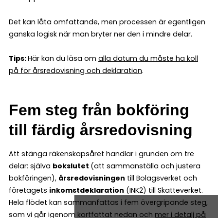
Det kan låta omfattande, men processen är egentligen
ganska logisk när man bryter ner den i mindre delar.
Tips:
Här kan du läsa om
alla datum du måste ha koll
på för årsredovisning och deklaration
.
Fem steg från bokföring
till färdig årsredovisning
Att stänga räkenskapsåret handlar i grunden om tre
delar: själva
bokslutet
(att sammanställa och justera
bokföringen),
årsredovisningen
till Bolagsverket och
företagets
inkomstdeklaration
(INK2) till Skatteverket.
Hela flödet kan sammanfattas i fem övergripande steg,
som vi går igenom kortfattat nedan och
mer i detalj på