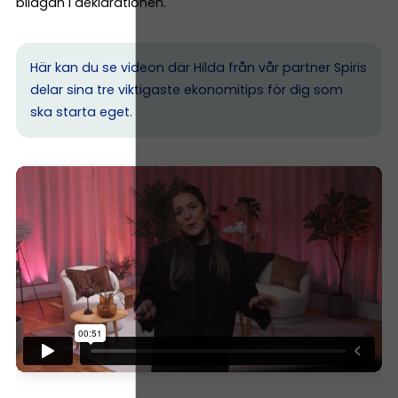
bilagan i deklarationen.
Här kan du se videon där Hilda från vår partner Spiris
delar sina tre viktigaste ekonomitips för dig som
ska starta eget.