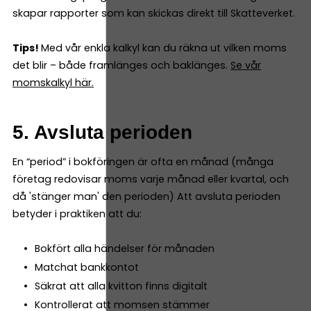
skapar rapporter som kan skickas direkt till Skatteverket.
Tips!
Med vår enkla kalkyl kan du räkna ut vilken moms
det blir – både framlänges och baklänges.
Se vår
momskalkyl här.
5. Avsluta perioden
En “period” i bokföringen är ofta en månad (många
företag redovisar moms varje månad eller kvartal, och
då 'stänger man' den perioden) Att avsluta perioden
betyder i praktiken att du:
Bokfört alla händelser för månaden
Matchat bankkontot
Säkrat att alla kvitton finns digitalt
Kontrollerat att momsen stämmer