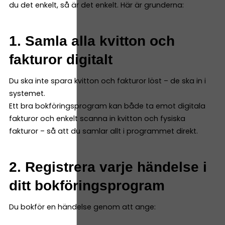
du det enkelt, så är det enkelt. Här är grunderna:
1. Samla alla kvitton och
fakturor digitalt
Du ska inte spara kvitton och fakturor löst – de ska in i
systemet.
Ett bra bokföringsprogram kan både ta emot digitala
fakturor och enkelt scanna in kvitton och fysiska
fakturor – så att du samlar allt i programmet direkt.
2. Registrera varje händelse i
ditt bokföringsprogram
Du bokför en händelse genom att ange: