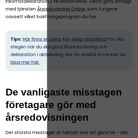
Inkomstdeklaration 2 till Skatteverket. Detta görs smidigt
med tjänsten
Årsredovisning Online
, som fungerar
oavsett vilket bokföringsprogram du har.
Tips:
Här finns en steg-för-steg-checklista
för alla
stegen när du ska göra årsredovisning och
deklaration i aktiebolag. Har du enskild firma kan du
l
äsa mer här.
De vanligaste misstagen
företagare gör med
årsredovisningen
Det största misstaget är faktiskt inte att göra fel – det