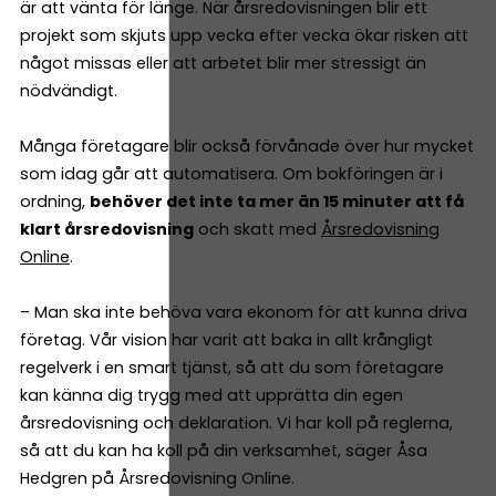
är att vänta för länge. När årsredovisningen blir ett
projekt som skjuts upp vecka efter vecka ökar risken att
något missas eller att arbetet blir mer stressigt än
nödvändigt.
Många företagare blir också förvånade över hur mycket
som idag går att automatisera. Om bokföringen är i
ordning,
behöver det inte ta mer än 15 minuter att få
klart årsredovisning
och skatt med
Årsredovisning
Online
.
– Man ska inte behöva vara ekonom för att kunna driva
företag. Vår vision har varit att baka in allt krångligt
regelverk i en smart tjänst, så att du som företagare
kan känna dig trygg med att upprätta din egen
årsredovisning och deklaration. Vi har koll på reglerna,
så att du kan ha koll på din verksamhet, säger Åsa
Hedgren på Årsredovisning Online.