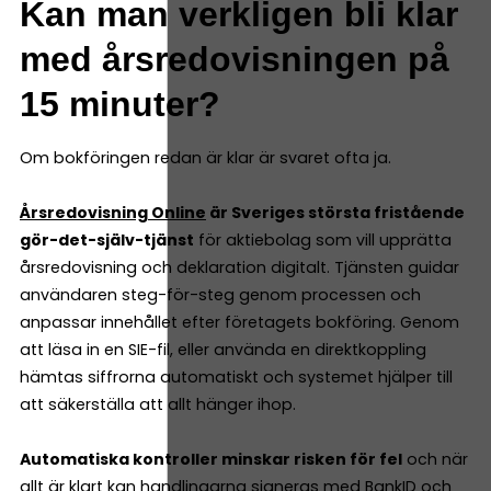
Kan man verkligen bli klar
med årsredovisningen på
15 minuter?
Om bokföringen redan är klar är svaret ofta ja.
Årsredovisning Online
är Sveriges största fristående
gör-det-själv-tjänst
för aktiebolag som vill upprätta
årsredovisning och deklaration digitalt. Tjänsten guidar
användaren steg-för-steg genom processen och
anpassar innehållet efter företagets bokföring. Genom
att läsa in en SIE-fil, eller använda en direktkoppling
hämtas siffrorna automatiskt och systemet hjälper till
att säkerställa att allt hänger ihop.
Automatiska kontroller minskar risken för fel
och när
allt är klart kan handlingarna signeras med BankID och