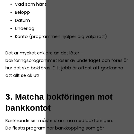
Vad som hänt
Belopp
Datum
Underlag
Konto (programmen hjälper dig välja rätt)
Det är mycket enklare än det låter –
bokföringsprogrammet läser av underlaget och föreslår
hur det ska bokföras. Ditt jobb är oftast att godkänna
att allt se ok ut!
3. Matcha bokföringen mot
bankkontot
Bankhändelser måste stämma med bokföringen.
De flesta program har bankkoppling som gör