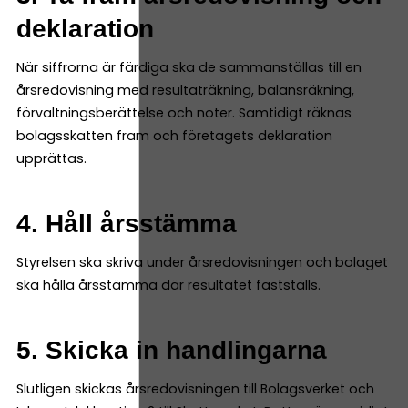
deklaration
När siffrorna är färdiga ska de sammanställas till en
årsredovisning med resultaträkning, balansräkning,
förvaltningsberättelse och noter. Samtidigt räknas
bolagsskatten fram och företagets deklaration
upprättas.
4. Håll årsstämma
Styrelsen ska skriva under årsredovisningen och bolaget
ska hålla årsstämma där resultatet fastställs.
5. Skicka in handlingarna
Slutligen skickas årsredovisningen till Bolagsverket och