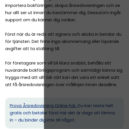
importera bokföringen, skapa årsredovisningen och se
hur allt ser ut innan du bestämmer dig. Dessutom ingår
support om du känner dig osäker.
Först när du är redo att signera och skicka in betalar du
för tjänsten. Det finns inga abonnemang eller löpande
avgifter att ta ställning till.
För företagare som vill bli klara snabbt, behålla sitt
nuvarande bokföringsprogram och samtidigt känna sig
trygga med att allt blir rätt kan det vara ett enkelt sätt
att få årsredovisningen över mållinjen innan deadline.
Prova Årsredovisning Online här.
Du kan testa helt
gratis och betalar först när det är dags att lämna
in – du binder dig inte till något.