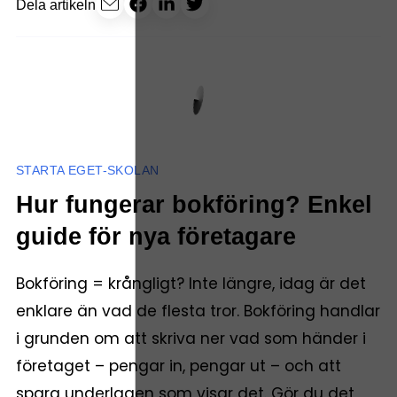
Dela artikeln
STARTA EGET-SKOLAN
Hur fungerar bokföring? Enkel
guide för nya företagare
Bokföring = krångligt? Inte längre, idag är det
enklare än vad de flesta tror. Bokföring handlar
i grunden om att skriva ner vad som händer i
företaget – pengar in, pengar ut – och att
spara underlagen som visar det. Gör du det