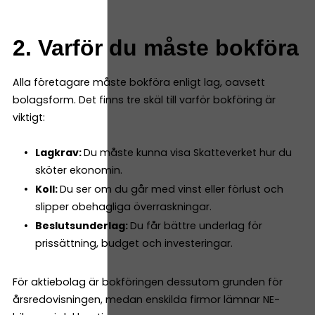
2. Varför du måste bokföra
Alla företagare måste bokföra enligt lag, oavsett
bolagsform. Det finns tre skäl till varför bokföring är
viktigt:
Lagkrav:
Du måste kunna visa Skatteverket hur du
sköter ekonomin.
Koll:
Du ser om du går med vinst eller förlust och
slipper obehagliga överraskningar.
Beslutsunderlag:
Du får bättre underlag för
prissättning, budget och investeringar.
För aktiebolag är bokföringen dessutom grunden för
årsredovisningen, medan enskilda firmor lämnar NE-