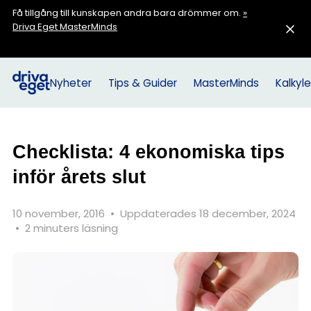
Få tillgång till kunskapen andra bara drömmer om.
»
Driva Eget MasterMinds
Nyheter
Tips & Guider
MasterMinds
Kalkyle
Checklista: 4 ekonomiska tips
inför årets slut
10 november, 2016
•
Uppdaterades 18 december, 2024
•
2 minuters läsning