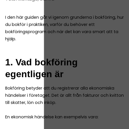
I den här guiden går vi igenom grunderna i bokföring, hur
du bokför i praktiken, varför du behöver ett
bokföringsprogram och när det kan vara smart att ta
hjälp.
1. Vad bokföring
egentligen är
Bokföring betyder att du registrerar alla ekonomiska
händelser i företaget. Det är allt från fakturor och kvitton
till skatter, lön och inköp.
En ekonomisk händelse kan exempelvis vara: