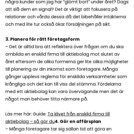
några kunder som jag har ”glömt bort” under året? Dags
att slå dem en signal? Det är viktigt att fokusera på
relationer och vårda dessa då det bibehåller intäkterna
och med lite tur också ökar försäljningen på sikt.
3. Planera för rätt företagsform
– Det är alltid bra att reflektera över frågan om du ska
ombilda en enskild firma till aktiebolag mot slutet av
året eftersom de olika formerna ger lite olika möjligheter
till planering av din inkomst som företagare. Många
gånger upplevs reglerna för enskilda verksamheter som
krångliga och det kan till viss del stämma. Fördelarna
med ett aktiebolag kan vara övervägande men det är
något man behöver titta närmare på.
Läs mer här: Guide:
Ta klivet från enskild firma till
aktiebolag – så gör du
4. Gör en affärsplan
– Många företagare tar sig sällan tid att göra en