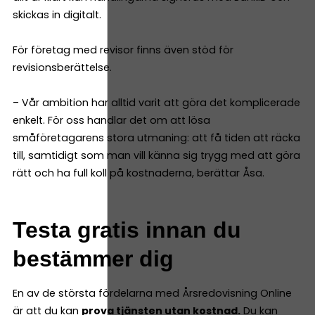
skickas in digitalt.
För företag med revisor finns även stöd för
revisionsberättelse.
– Vår ambition har alltid varit att göra det komplicerade
enkelt. För oss handlar det om att lösa
småföretagarens stora utmaning: att få tiden att räcka
till, samtidigt som man vill känna sig trygg med att göra
rätt och ha full koll på kostnaderna, berättar Åsa.
Testa gratis innan du
bestämmer dig
En av de största fördelarna med Årsredovisning Online
är att du kan
prova tjänsten utan kostnad.
Du kan