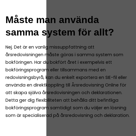
Måste man använda
samma system för allt?
Nej. Det är en vanlig missuppfattning att
årsredovisningen måste göras i samma system som
bokföringen. Har du bokfört året i exempelvis ett
bokföringsprogram eller tillsammans med en
redovisningsbyrå, kan du enkelt exportera en SIE-fil eller
använda en direktkoppling till Årsredovisning Online för
att skapa själva årsredovisningen och deklarationen.
Detta ger dig flexibiliteten att behålla ditt befintliga
bokföringsprogram samtidigt som du väljer en lösning
som är specialiserad på årsredovisning och deklaration.