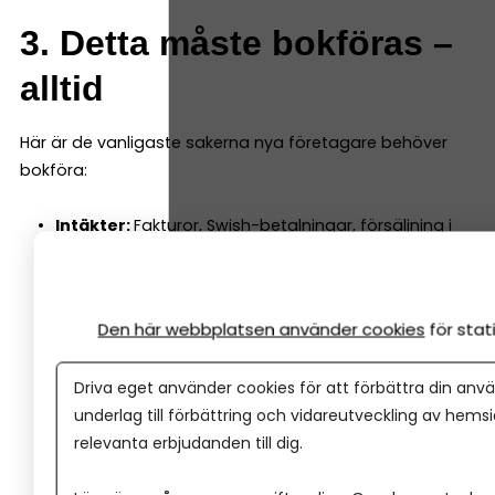
3. Detta måste bokföras –
alltid
Här är de vanligaste sakerna nya företagare behöver
bokföra:
Intäkter:
Fakturor, Swish-betalningar, försäljning i
butik eller online.
Kostnader:
Inköp, abonnemang, hyror, program.
Skatter och avgifter:
Moms, preliminärskatt,
Den här webbplatsen använder cookies
för sta
arbetsgivaravgifter.
Lön:
Utbetalad lön från aktiebolag.
Driva eget använder cookies för att förbättra din anvä
Eget uttag / egen insättning:
I enskild firma.
underlag till förbättring och vidareutveckling av hems
Tillgångar:
Maskiner, datorer, inventarier.
relevanta erbjudanden till dig.
Kvittounderlag:
Alla kvitton måste sparas enligt
lag.