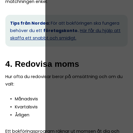
matchningen enkel.
Tips från Nordea:
För att bokföringen ska fungera
behöver du ett
företagskonto.
Här får du hjälp att
skaffa ett snabbt och smidigt.
4. Redovisa moms
Hur ofta du redovisar beror på omsättning och om du
valt:
Månadsvis
Kvartalsvis
Årligen
Ett bokföringsprogram räknar ut momsen åt dig och