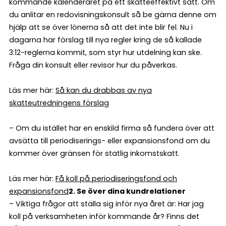
kommande kalenderåret på ett skatteeffektivt sätt. Om
du anlitar en redovisningskonsult så be gärna denne om
hjälp att se över lönerna så att det inte blir fel. Nu i
dagarna har förslag till nya regler kring de så kallade
3:12-reglerna kommit, som styr hur utdelning kan ske.
Fråga din konsult eller revisor hur du påverkas.
Läs mer här:
Så kan du drabbas av nya
skatteutredningens förslag
– Om du istället har en enskild firma så fundera över att
avsätta till periodiserings- eller expansionsfond om du
kommer över gränsen för statlig inkomstskatt.
Läs mer här:
Få koll på periodiseringsfond och
expansionsfond
2. Se över dina kundrelationer
– Viktiga frågor att ställa sig inför nya året är: Har jag
koll på verksamheten inför kommande år? Finns det