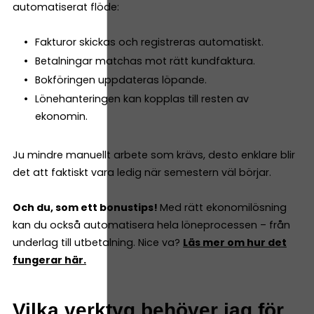
automatiserat flöde:
Fakturor skickas och registreras automatiskt.
Betalningar matchas mot rätt kundfaktura.
Bokföringen uppdateras löpande.
Lönehanteringen kan kopplas till resten av
ekonomin.
Ju mindre manuellt arbete som krävs, desto enklare blir
det att faktiskt vara ledig när semestern väl börjar.
Och du, som ett bonustips!
Med rätt ekonomilösning
kan du också automatisera hela löneprocessen – från
underlag till utbetalning. Nice va?
Läs mer om hur det
fungerar här.
Vilka verktyg behöver jag för