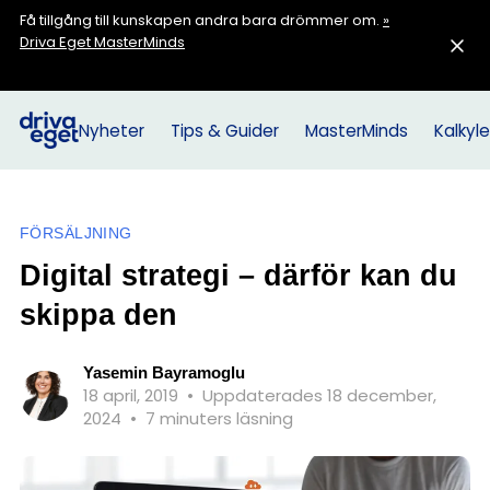
Få tillgång till kunskapen andra bara drömmer om.
»
Driva Eget MasterMinds
Nyheter
Tips & Guider
MasterMinds
Kalkyle
FÖRSÄLJNING
Digital strategi – därför kan du
skippa den
Yasemin Bayramoglu
18 april, 2019
•
Uppdaterades 18 december,
2024
•
7 minuters läsning