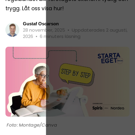
trygg. Låt oss visa hur!
Gustaf Oscarson
28 november, 2025
•
Uppdaterades 2 augusti,
2026
•
6 minuters läsning
Montage/Canva