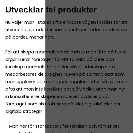
Utvecklar fel produkter
Nu väljer man i stället ofta enklaste vägen i stället för att
utveckla de produkter som egentligen redan borde vara
på bordet, menar han.
För att skapa maximalt värde måste man titta på hur vi
organiserar företagen för att ta vara på idéer och
kunskap maximalt. Här spelar såväl ledarskap som
medarbetares delaktighet in. Men på samma sätt som
man upplever att man ligger hopplöst efter, så tror man
ofta att man inte kan lösa det själv heller, utan man hyr
in konsulter eller skapar en speciell avdelning på
företaget som ska fokusera på ”det digitala” eller den
digitala strategin.
– Man har för stor respekt för tekniken och tänker att