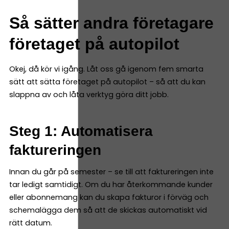
Så sätter andra företagare
företaget på autopilot
Okej, då kör vi igång. Låt oss gå igenom fem smarta
sätt att sätta företaget på autopilot – så att du kan
slappna av och låta verktyg göra ditt jobb.
Steg 1: Automatisera
faktureringen
Innan du går på semester – se till att faktureringen inte
tar ledigt samtidigt. Om du har återkommande kunder
eller abonnemang kan du skapa fakturor i förväg och
schemalägga dem så att de skickas automatiskt vid
rätt datum.