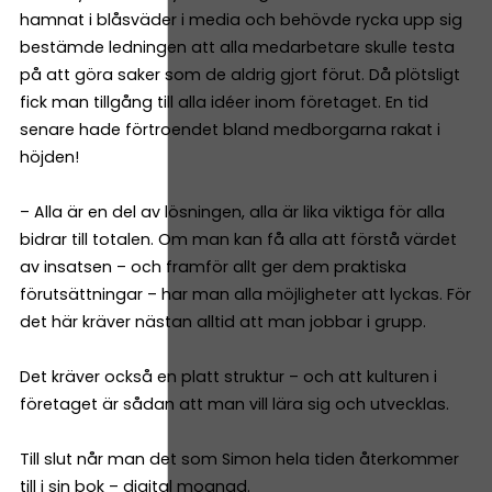
hamnat i blåsväder i media och behövde rycka upp sig
bestämde ledningen att alla medarbetare skulle testa
på att göra saker som de aldrig gjort förut. Då plötsligt
fick man tillgång till alla idéer inom företaget. En tid
senare hade förtroendet bland medborgarna rakat i
höjden!
– Alla är en del av lösningen, alla är lika viktiga för alla
bidrar till totalen. Om man kan få alla att förstå värdet
av insatsen – och framför allt ger dem praktiska
förutsättningar – har man alla möjligheter att lyckas. För
det här kräver nästan alltid att man jobbar i grupp.
Det kräver också en platt struktur – och att kulturen i
företaget är sådan att man vill lära sig och utvecklas.
Till slut når man det som Simon hela tiden återkommer
till i sin bok – digital mognad.