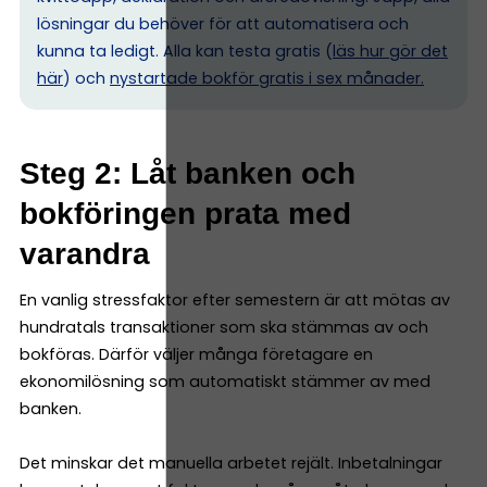
lösningar du behöver för att automatisera och
kunna ta ledigt. Alla kan testa gratis (
läs hur gör det
här
) och
nystartade bokför gratis i sex månader.
Steg 2: Låt banken och
bokföringen prata med
varandra
En vanlig stressfaktor efter semestern är att mötas av
hundratals transaktioner som ska stämmas av och
bokföras. Därför väljer många företagare en
ekonomilösning som automatiskt stämmer av med
banken.
Det minskar det manuella arbetet rejält. Inbetalningar