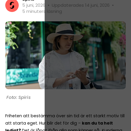
5 juni, 2026
•
Uppdaterades 14 juni, 2026
•
5 minuters läsning
Spiris
Friheten att bestämma över sin tid är ett starkt motiv till
att starta eget. Hur blir det för dig –
kan du ta helt
ledigt?
Det är långt ifrån alla som känner så…Kunderna