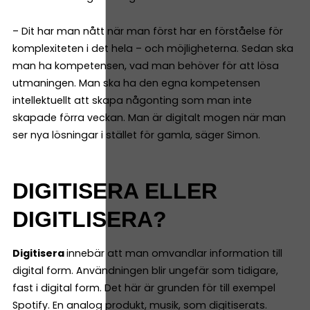
– Dit har man nått när man först har en förståelse för
komplexiteten i det hela – och möjligheterna. Sedan ska
man ha kompetensen, vad man behöver för att lösa
utmaningen. Man ska ha den egna kompetensen
intellektuellt att skapa någonting som man inte
skapade förra veckan. Man är digitalt mogen när man
ser nya lösningar i stället för gamla, säger Simon.
DIGITISERA ELLER
DIGITLISERA?
Digitisera
innebär att man omvandlar information till
digital form. Användningen blir ungefär som tidigare,
fast i digital form. Det här är grunden för till exempel
Spotify. En analog produkt, musik, som digitiserats.