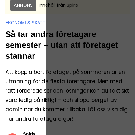
ANNONS
Innehåll från
Spiris
EKONOMI & SKATT
Så tar andra företagare
semester – utan att företaget
stannar
Att koppla bort företaget på sommaren är en
utmaning för de flesta företagare. Men med
rätt förberedelser och lösningar kan du faktiskt
vara ledig på riktigt – och slippa berget av
admin när du kommer tillbaka. Låt oss visa dig
hur andra företagare gör!
Spiris