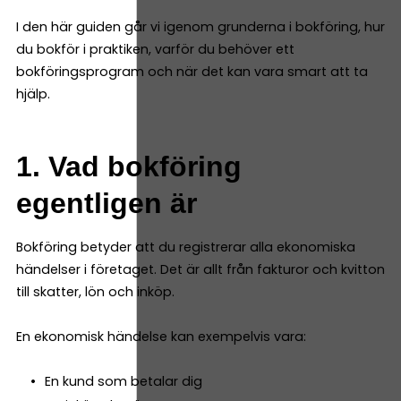
I den här guiden går vi igenom grunderna i bokföring, hur
du bokför i praktiken, varför du behöver ett
bokföringsprogram och när det kan vara smart att ta
hjälp.
1. Vad bokföring
egentligen är
Bokföring betyder att du registrerar alla ekonomiska
händelser i företaget. Det är allt från fakturor och kvitton
till skatter, lön och inköp.
En ekonomisk händelse kan exempelvis vara:
En kund som betalar dig