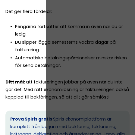
Det ger flera fördelar:
Pengarna fortsätter att komma in även när du är
ledig.
Du slipper lägga semesterns vackra dagar på
fakturering.
Automatiska betalningspåminnelser minskar risken
för sena betalningar.
Ditt mål:
att faktureringen jobbar på även när du inte
gör det. Med rätt ekonomilösning är faktureringen också
kopplad till bokföringen, så att allt går sömlöst!
Prova Spiris gratis
Spiris ekonomiplattform är
komplett från början med bokföring, fakturering,
kvittoapp, deklaration och årsredovisning. Japp, alla