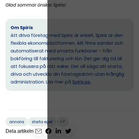
Glad sommar önskar Spiris!
Om Spiris
Att driva företag med Spiris är enkelt. Spiris är den
flexibla ekonomiplattformen. Allt finns samlat och
automatiserat med smarta funktioner – från
bokföring till fakturering och lön. Det ger dig tid till
att fokusera på rätt saker. Det vill säga att starta,
driva och utveckla din företagsdröm utan krånglig
administration. Läs mer på
Spiris.se
.
+7
annons
starta eget
Dela artikeln