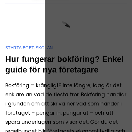
STARTA EGET-SKOLAN
Hur fungerar bokföring? Enkel
guide för nya företagare
Bokföring = krångligt? Inte längre, idag är det
enklare än vad de flesta tror. Bokföring handlar
i grunden om att skriva ner vad som händer i
företaget – pengar in, pengar ut – och att
spara underlagen som visar det. Gör du det
regelbundet blir företagets ekonomi tydlig och