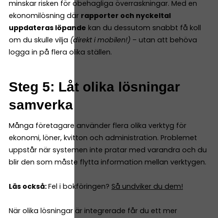
minskar risken för obehagliga överraskningar. Med en
ekonomilösning där
rapporter och nyckeltal
uppdateras löpande
kan du dessutom snabbt få koll
om du skulle vilja
(direkt i mobilen!)
– utan att behöva
logga in på flera olika ställen.
Steg 5: Låt olika lösningar
samverka
Många företagare använder flera olika verktyg för
ekonomi, löner, kvitton och administration. Problemet
uppstår när systemen inte pratar med varandra och du
blir den som måste flytta information mellan verktygen.
Läs också:
Fel i bokföringen?
Så undviker du dem!
När olika lösningar är integrerade får du ett mer