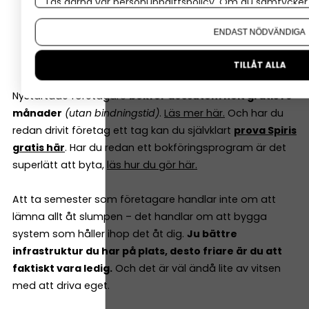
Läs gärna vår
personuppgiftspolicy
. Om du samtycker t
Återkommande fakturor som skickas automatiskt
Om du vill ändra ditt val i efterhand hittar du den möjl
AI-assistent tillgänglig dygnet runt för
ENDAST NÖDVÄNDIGA
ekonomifrågor
Fri telefonsupport i världsklass
TILLÅT ALLA
Nystartade företagare
bokför dessutom helt gratis i 6
månader
(utan bindningstid)
.
Läs mer här.
Och har du
redan drivit företag ett tag kan du självklart
prova Spiris
gratis här
. Har du redan ett bokföringsprogram är det
superlätt att byta,
läs hur du gör här.
Att ta semester som företagare handlar inte om att
lämna allt åt slumpen – det handlar om att bygga
system som håller ihop det åt dig.
Ju bättre
infrastruktur du har på plats, desto friare är du att
faktiskt vara ledig.
Och det är väl ändå lite av vitsen
med att driva eget.