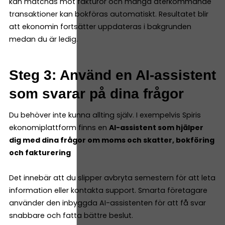
kan matchas mot fakturor och många återkommande
transaktioner kan bokföras automatiskt. Resultatet blir
att ekonomin fortsätter uppdateras i bakgrunden
medan du är ledig.
Steg 3: Använd en AI-assistent
som svarar på dina frågor
Du behöver inte kunna allting själv. I exempelvis Spiris
ekonomiplattform finns en
AI-assistent som hjälper
dig med dina frågor om moms och skatter, bokföring
och fakturering
Det innebär att du slipper avbryta semestern för att leta
information eller kontakta support. Smarta företagare
använder den inbyggda AI-assistenten för att få svar
snabbare och fatta bättre beslut.