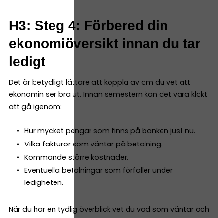
H3: Steg 4: Förbered din
ekonomiöversikt innan du tar
ledigt
Det är betydligt lättare att koppla av om du vet att
ekonomin ser bra ut. Innan semestern kan det vara klokt
att gå igenom:
Hur mycket pengar som finns på banken just nu.
Vilka fakturor som väntar på betalning.
Kommande större kostnader.
Eventuella betalningar som förfaller under
ledigheten.
När du har en tydlig överblick vet du vad som väntar och