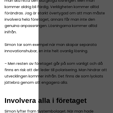
man ska hitta den slutgiltiga lösningen. Men man
kommer aldrig bli färdig. Verkligheten kommer alltid
förändras. Jag är starkt övertygad om att man måste
involvera hela företaget, annars får man inte den
genuina anpassningen. Lösningarna kommer alltid
inifrån.
Simon tar som exempel när man skapar separata
innovationshubar, en inte helt ovanlig lösning.
– Men resten av företaget går på som vanligt och då
finns en risk att det leder till polarisering. Man hindrar att
utvecklingen kommer inifrån. Det finns de som lyckats
jättebra genom att engagera alla.
Involvera alla i företaget
Simon lyfter fram Systembolaget. När man hade