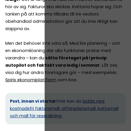
hör av sig. Fakturor ska skickas. Kvittona hopar sig. Och
tanken på att komma tillbaka till tre veckors
obehandlad administration gör att du inte riktigt kan
slappna av.
Men det behöver inte vara så. Med lite planering – och
en ekonomilösning där alla funktioner pratar med
varandra – kan du
sätta företaget på i princip
autopilot och faktiskt vara ledig i sommar.
Låt oss
visa dig hur andra företagare gör – med exempelvis
Spiris ekonomiplattform
som bas.
Psst, innan vi startar!
Här kan du
ladda ned
kostnadsfri fakturamall, affärsplansmall, kvittomall
och mall för reseräkning.