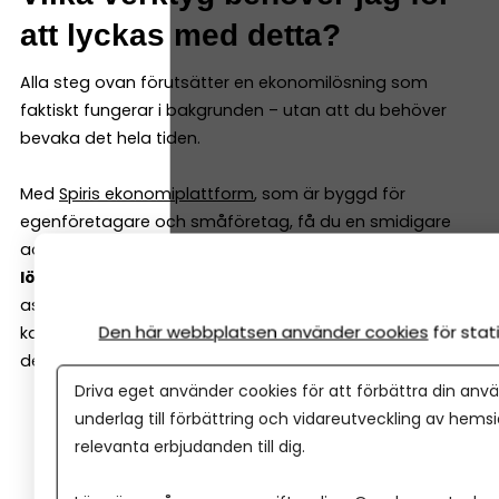
att lyckas med detta?
Alla steg ovan förutsätter en ekonomilösning som
faktiskt fungerar i bakgrunden – utan att du behöver
bevaka det hela tiden.
Med
Spiris ekonomiplattform
, som är byggd för
egenföretagare och småföretag, få du en smidigare
administration.
Du samlar bokföring, fakturering och
lönehantering på ett ställe
, med bankintegration, AI-
assistent och smarta automatiseringar som gör att du
Den här webbplatsen använder cookies
för sta
kan fokusera på det du faktiskt vill göra – oavsett om
det är ditt arbete eller din semester.
Driva eget använder cookies för att förbättra din anvä
Bokför och fakturera utan att kunna bokföring
underlag till förbättring och vidareutveckling av hems
relevanta erbjudanden till dig.
Automatisk bankimport – transaktioner bokförs
utan manuellt arbete