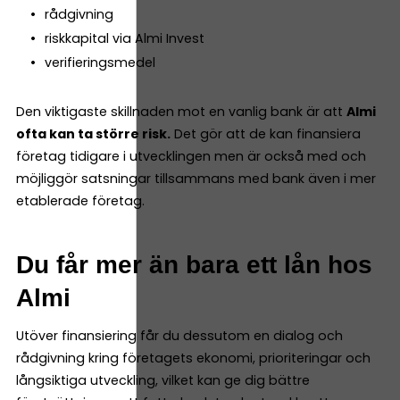
rådgivning
riskkapital via Almi Invest
verifieringsmedel
Den viktigaste skillnaden mot en vanlig bank är att
Almi
ofta kan ta större risk.
Det gör att de kan finansiera
företag tidigare i utvecklingen men är också med och
möjliggör satsningar tillsammans med bank även i mer
etablerade företag.
Du får mer än bara ett lån hos
Almi
Utöver finansiering får du dessutom en dialog och
rådgivning kring företagets ekonomi, prioriteringar och
långsiktiga utveckling, vilket kan ge dig bättre