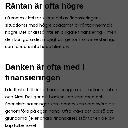
Räntan är ofta högre
Eftersom Almi tar större del av finansieringen i
situationer med högre osäkerhet är räntan normalt
högre. Det är alltså inte en billigare finansiering – men
den kan göra det möjligt att genomföra investeringar
som annars inte hade blivit av.
Banken är ofta med i
finansieringen
I de flesta fall delas finansieringen upp mellan banken
och Almi. Det gör att banken kan vara med och
finansiera satsningar som annars kan vara svåra att
genomföra på egen hand. Ofta krävs det också att
grundarna (eller andra finansiärer) står för en del av
kapitalbehovet.