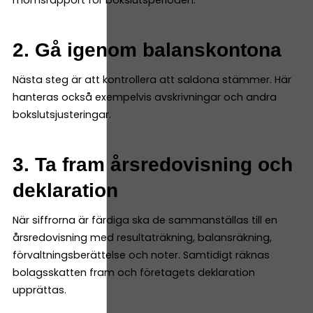
momsrapport för bokslutsperioden.
2. Gå igenom balanskontona
Nästa steg är att kontrollera att saldona stämmer. Här
hanteras också exempelvis avskrivningar och andra
bokslutsjusteringar.
3. Ta fram årsredovisning och
deklaration
När siffrorna är färdiga ska de sammanställas till en
årsredovisning med resultaträkning, balansräkning,
förvaltningsberättelse och noter. Samtidigt räknas
bolagsskatten fram och företagets deklaration
upprättas.