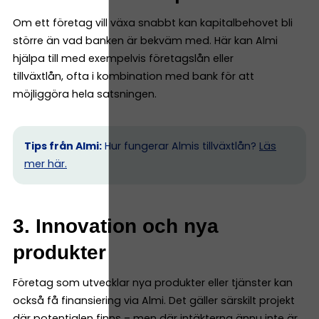
Om ett företag vill växa snabbt kan kapitalbehovet bli
större än vad banken är bekväm med. Här kan Almi
hjälpa till med exempelvis företagslån eller
tillväxtlån, ofta i kombination med bank för att
möjliggöra hela satsningen.
Tips från Almi:
Hur fungerar Almis tillväxtlån?
Läs
mer här.
3. Innovation och nya
produkter
Företag som utvecklar nya produkter eller tjänster kan
också få finansiering via Almi. Det gäller särskilt projekt
där potentialen finns – men där intäkterna ännu inte är