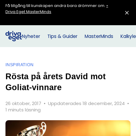
Få tillgång till kunskapen andra bara drömmer om.
»
Driva Eget MasterMinds
Nyheter
Tips & Guider
MasterMinds
Kalkyle
INSPIRATION
Rösta på årets David mot
Goliat-vinnare
26 oktober, 2017
•
Uppdaterades 18 december, 2024
•
1 minuts läsning