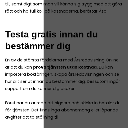
till, samtidigt som man vill känna sig trygg med att göra
rätt och ha full koll på kostnaderna, berättar Åsa.
Testa gratis innan du
bestämmer dig
En av de största fördelarna med Årsredovisning Online
är att du kan
prova tjänsten utan kostnad.
Du kan
importera bokföringen, skapa årsredovisningen och se
hur allt ser ut innan du bestämmer dig. Dessutom ingår
support om du känner dig osäker.
Först när du är redo att signera och skicka in betalar du
för tjänsten. Det finns inga abonnemang eller löpande
avgifter att ta ställning till.