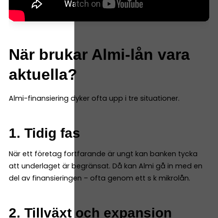
När brukar Almi-lån vara
aktuella?
Almi-finansiering dyker ofta upp i tre situationer.
1. Tidig fas
När ett företag fortfarande är ungt kan banken tycka
att underlaget är begränsat. Då kan Almi gå in med en
del av finansieringen – ofta genom ett s k mikrolån.
2. Tillväxt och expansion