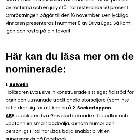
av rösterna och en jury står för resterande 50 procent.
Omröstningen pågår till den 16 november. Den lyckliga
vinnaren presenteras i nummer 8 av Driva Eget. Så kom
igen och rösta på din favorit.
Här kan du läsa mer om de
nominerade:
1.
Belvelin
Fiolläraren Eva Belvelin konstruerade sitt eget fiolstöd för
barn och utmanade traditionella storsäljare (som inte
alltid drar sig för att kopiera).
2.
Sockerloppan
AB
Badälskaren Liza Grevblad saknade sitt badkar och
uppfann en smart badbalja. Genom humor och
personligt tilltal har Lizas balja snabbt blivit en
supersnackis på Facebook.