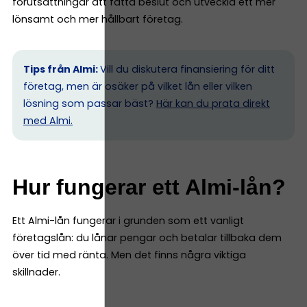
förutsättningar att fatta beslut och utveckla ett mer
lönsamt och mer hållbart företag.
Tips från Almi:
Vill du diskutera finansiering för ditt
företag, men är osäker på vilket lån eller vilken
lösning som passar bäst?
Här kan du prata direkt
med Almi.
Hur fungerar ett Almi-lån?
Ett Almi-lån fungerar i grunden som ett vanligt
företagslån: du lånar pengar och betalar tillbaka dem
över tid med ränta. Men det finns några viktiga
skillnader.