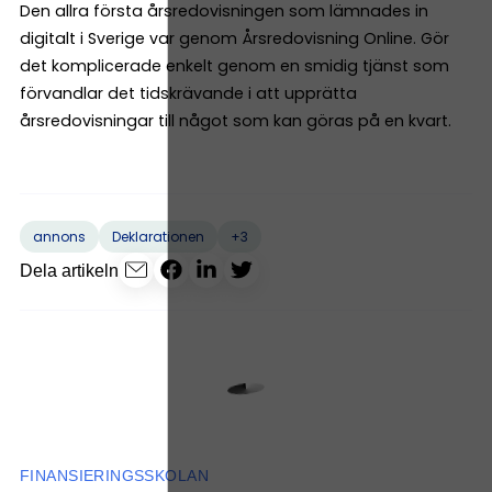
Den allra första årsredovisningen som lämnades in
digitalt i Sverige var genom Årsredovisning Online. Gör
det komplicerade enkelt genom en smidig tjänst som
förvandlar det tidskrävande i att upprätta
årsredovisningar till något som kan göras på en kvart.
+3
annons
Deklarationen
Dela artikeln
FINANSIERINGSSKOLAN