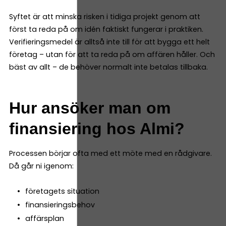
Syftet är att minska risken i tidiga projekt genom att
först ta reda på om idén faktiskt fungerar i praktiken.
Verifieringsmedel är alltså inte till för att bygga ett helt
företag – utan för att ta reda på om affären håller. Och
bäst av allt – de behöver normalt inte betalas tillbaka.
Hur ansöker man om
finansiering hos Almi?
Processen börjar ofta med ett möte med en rådgivare.
Då går ni igenom:
företagets situation
finansieringsbehov
affärsplan