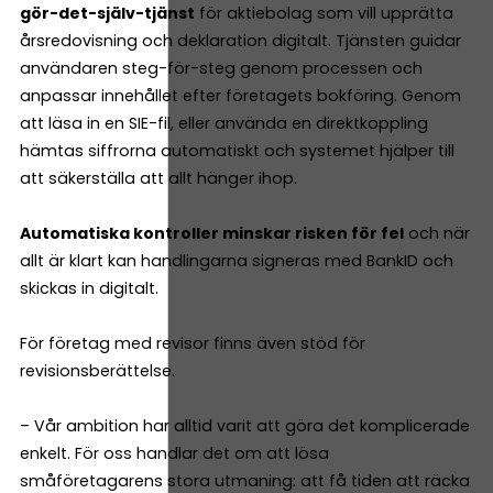
gör-det-själv-tjänst
för aktiebolag som vill upprätta
årsredovisning och deklaration digitalt. Tjänsten guidar
användaren steg-för-steg genom processen och
anpassar innehållet efter företagets bokföring. Genom
att läsa in en SIE-fil, eller använda en direktkoppling
hämtas siffrorna automatiskt och systemet hjälper till
att säkerställa att allt hänger ihop.
Automatiska kontroller minskar risken för fel
och när
allt är klart kan handlingarna signeras med BankID och
skickas in digitalt.
För företag med revisor finns även stöd för
revisionsberättelse.
– Vår ambition har alltid varit att göra det komplicerade
enkelt. För oss handlar det om att lösa
småföretagarens stora utmaning: att få tiden att räcka