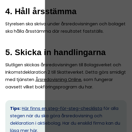
4. Håll årsstämma
Styrelsen ska skriva under årsredovisningen och bolaget
ska hålla årsstämma där resultatet fastställs.
5. Skicka in handlingarna
Slutligen skickas årsredovisningen till Bolagsverket och
Inkomstdeklaration 2 till Skatteverket. Detta görs smidigt
med tjänsten
Årsredovisning Online
, som fungerar
oavsett vilket bokföringsprogram du har.
Tips:
Här finns en steg-för-steg-checklista
för alla
stegen när du ska göra årsredovisning och
deklaration i aktiebolag. Har du enskild firma kan du
l
äsa mer här.