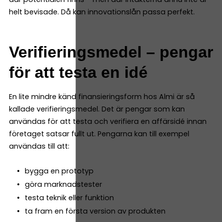
helt bevisade. Då kan innovationslån passa perfekt.
Verifieringsmedel – pengar
för att testa en idé
En lite mindre känd finansieringsform hos Almi är så
kallade verifieringsmedel. Det är pengar som kan
användas för att testa och verifiera en affärsidé innan
företaget satsar fullt ut. Pengarna kan till exempel
användas till att:
bygga en prototyp
göra marknadstester
testa teknik eller funktion
ta fram en första version av produkten