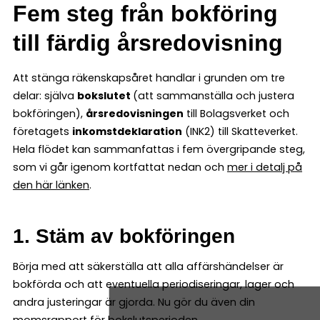
Fem steg från bokföring
till färdig årsredovisning
Att stänga räkenskapsåret handlar i grunden om tre
delar: själva
bokslutet
(att sammanställa och justera
bokföringen),
årsredovisningen
till Bolagsverket och
företagets
inkomstdeklaration
(INK2) till Skatteverket.
Hela flödet kan sammanfattas i fem övergripande steg,
som vi går igenom kortfattat nedan och
mer i detalj på
den här länken
.
1. Stäm av bokföringen
Börja med att säkerställa att alla affärshändelser är
bokförda och att eventuella periodiseringar, lager och
andra justeringar är gjorda. Nu gör du även din