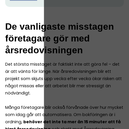
De vanligaste misstagen
företagare gör med
årsredovisningen
Det största misstaget är faktiskt inte att göra fel – det
är att vänta för länge. När årsredovisningen blir ett
projekt som skjuts upp vecka efter vecka ökar risken att
något missas eller att arbetet blir mer stressigt än
nödvändigt.
Många företagare blir också förvånade över hur mycket
som idag går att automatisera. Om bokföringen är i
ordning,
behöver det inte ta mer än 15 minuter att få