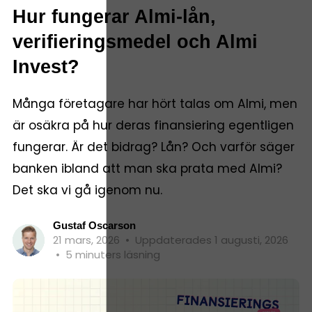
Hur fungerar Almi-lån,
verifieringsmedel och Almi
Invest?
Många företagare har hört talas om Almi, men
är osäkra på hur deras finansiering egentligen
fungerar. Är det bidrag? Lån? Och varför säger
banken ibland att man ska prata med Almi?
Det ska vi gå igenom nu.
Gustaf Oscarson
21 mars, 2026
•
Uppdaterades 1 augusti, 2026
•
5 minuters läsning