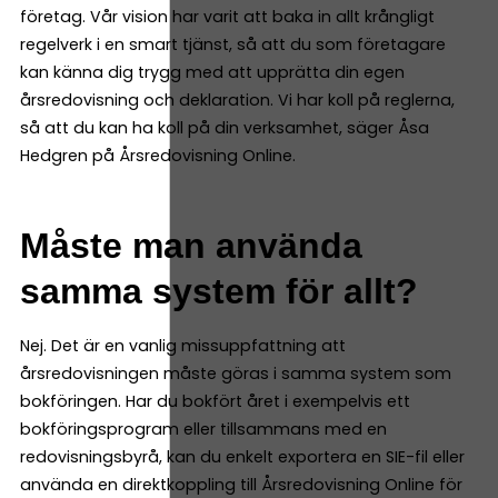
företag. Vår vision har varit att baka in allt krångligt
regelverk i en smart tjänst, så att du som företagare
kan känna dig trygg med att upprätta din egen
årsredovisning och deklaration. Vi har koll på reglerna,
så att du kan ha koll på din verksamhet, säger Åsa
Hedgren på Årsredovisning Online.
Måste man använda
samma system för allt?
Nej. Det är en vanlig missuppfattning att
årsredovisningen måste göras i samma system som
bokföringen. Har du bokfört året i exempelvis ett
bokföringsprogram eller tillsammans med en
redovisningsbyrå, kan du enkelt exportera en SIE-fil eller
använda en direktkoppling till Årsredovisning Online för