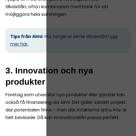
tillväxtlån, ofta i kombination med bank för att
möjliggöra hela satsningen.
Tips från Almi:
Hur fungerar Almis tillväxtlån?
Läs
mer här.
3. Innovation och nya
produkter
Företag som utvecklar nya produkter eller tjänster kan
också få finansiering via Almi. Det gäller särskilt projekt
där potentialen finns – men där intäkterna ännu inte är
helt bevisade. Då kan innovationslån passa perfekt.