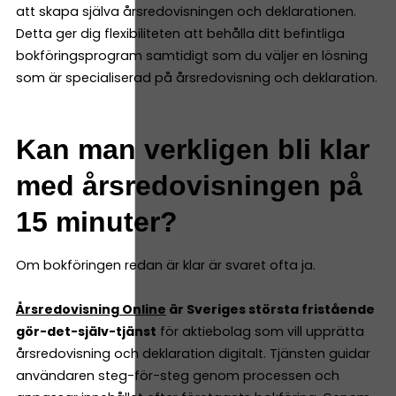
att skapa själva årsredovisningen och deklarationen.
Detta ger dig flexibiliteten att behålla ditt befintliga
bokföringsprogram samtidigt som du väljer en lösning
som är specialiserad på årsredovisning och deklaration.
Kan man verkligen bli klar
med årsredovisningen på
15 minuter?
Om bokföringen redan är klar är svaret ofta ja.
Årsredovisning Online
är Sveriges största fristående
gör-det-själv-tjänst
för aktiebolag som vill upprätta
årsredovisning och deklaration digitalt. Tjänsten guidar
användaren steg-för-steg genom processen och