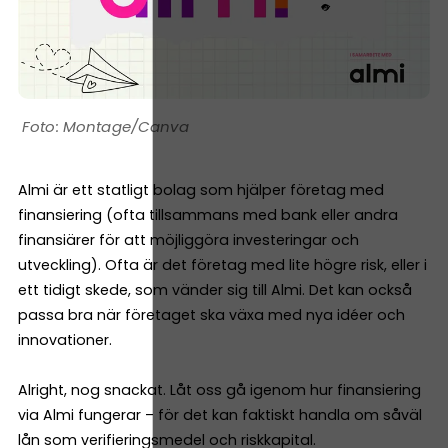
Montage/Canva
Almi är ett statligt bolag som hjälper företag med
finansiering (ofta tillsammans med bank eller andra
finansiärer för att möjliggöra investeringar och
utveckling). Ofta är det företag med lite högre risk, eller i
ett tidigt skede, som vänder sig till Almi. Det kan också
passa bra när företaget ska växa med nya idéer och
innovationer.
Alright, nog snackat. Låt oss gå igenom hur finansiering
via Almi fungerar – för det kan faktiskt handla om såväl
lån som verifieringsmedel och riskkapital.