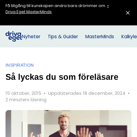
Få tillgång till kunskapen andra bara drömmer om.
»
Driva Eget MasterMinds
Nyheter
Tips & Guider
MasterMinds
Kalkyle
INSPIRATION
Så lyckas du som föreläsare
15 oktober, 2015
•
Uppdaterades 18 december, 2024
•
2 minuters läsning