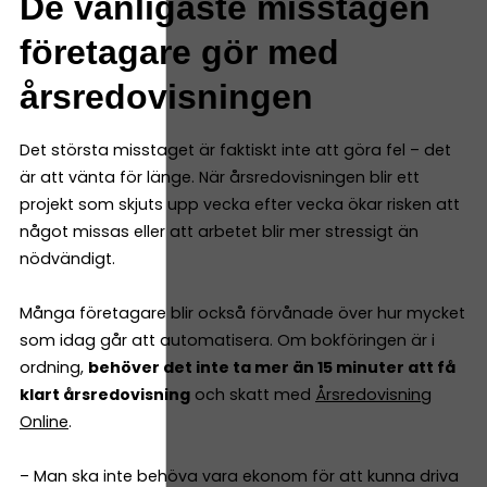
De vanligaste misstagen
företagare gör med
årsredovisningen
Det största misstaget är faktiskt inte att göra fel – det
är att vänta för länge. När årsredovisningen blir ett
projekt som skjuts upp vecka efter vecka ökar risken att
något missas eller att arbetet blir mer stressigt än
nödvändigt.
Många företagare blir också förvånade över hur mycket
som idag går att automatisera. Om bokföringen är i
ordning,
behöver det inte ta mer än 15 minuter att få
klart årsredovisning
och skatt med
Årsredovisning
Online
.
– Man ska inte behöva vara ekonom för att kunna driva