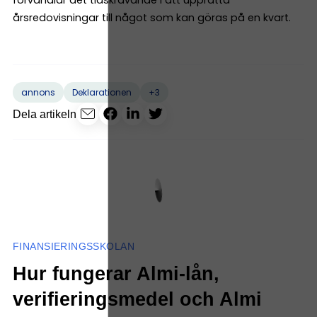
förvandlar det tidskrävande i att upprätta
årsredovisningar till något som kan göras på en kvart.
+3
annons
Deklarationen
Dela artikeln
FINANSIERINGSSKOLAN
Hur fungerar Almi-lån,
verifieringsmedel och Almi