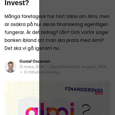
Invest?
Många företagare har hört talas om Almi, men
är osäkra på hur deras finansiering egentligen
fungerar. Är det bidrag? Lån? Och varför säger
banken ibland att man ska prata med Almi?
Det ska vi gå igenom nu.
Gustaf Oscarson
21 mars, 2026
•
Uppdaterades 1 augusti, 2026
•
5 minuters läsning