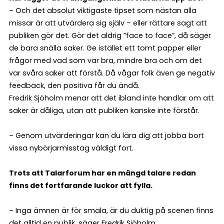
– Och det absolut viktigaste tipset som nästan alla
missar är att utvärdera sig själv – eller rättare sagt att
publiken gör det. Gör det aldrig ”face to face”, då säger
de bara snälla saker. Ge istället ett tomt papper eller
frågor med vad som var bra, mindre bra och om det
var svåra saker att förstå. Då vågar folk även ge negativ
feedback, den positiva får du ändå.
Fredrik Sjöholm menar att det ibland inte handlar om att
saker är dåliga, utan att publiken kanske inte förstår.
– Genom utvärderingar kan du lära dig att jobba bort
vissa nybörjarmisstag väldigt fort.
Trots att Talarforum har en mängd talare redan
finns det fortfarande luckor att fylla.
– Inga ämnen är för smala, är du duktig på scenen finns
det alltid en publik, säger Fredrik Sjöholm.