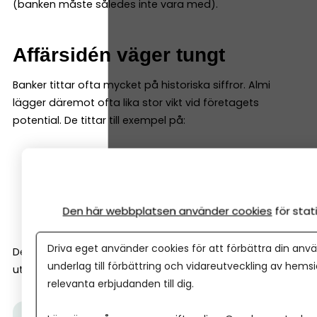
(banken måste således inte vara med).
Affärsidén väger tungt
Banker tittar ofta mycket på historiska siffror. Almi
lägger däremot ofta lika stor vikt vid företagets
potential. De tittar till exempel på:
affärsmodell
marknad
tillväxtmöjligheter
Den här webbplatsen använder cookies
för sta
entreprenörens erfarenhet
Driva eget använder cookies för att förbättra din anvä
Det gör att Almi ofta kan finansiera företag tidigare i
underlag till förbättring och vidareutveckling av hems
utvecklingen än vad banker gör.
relevanta erbjudanden till dig.