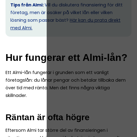
Tips från Almi:
Vill du diskutera finansiering för ditt
företag, men är osäker på vilket lån eller vilken
lösning som passar bäst?
Här kan du prata direkt
med Almi.
Hur fungerar ett Almi-lån?
Ett Almi-lån fungerar i grunden som ett vanligt
företagslån: du lånar pengar och betalar tillbaka dem
över tid med ränta. Men det finns några viktiga
skillnader.
Räntan är ofta högre
Eftersom Almi tar större del av finansieringen i