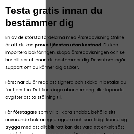
Testa gratis innan du
bestämmer dig
En av de största fördelarna med Årsredovisning Online
är att du kan
prova tjänsten utan kostnad.
Du kan
importera bokföringen, skapa årsredovisningen och se
hur allt ser ut innan du bestämmer dig. Dessutom ingår
support om du känner dig osäker.
Först när du är redo att signera och skicka in betalar du
för tjänsten. Det finns inga abonnemang eller löpande
avgifter att ta ställning till.
För företagare som vill bli klara snabbt, behålla sitt
nuvarande bokföringsprogram och samtidigt känna sig
trygga med att allt blir rätt kan det vara ett enkelt sätt