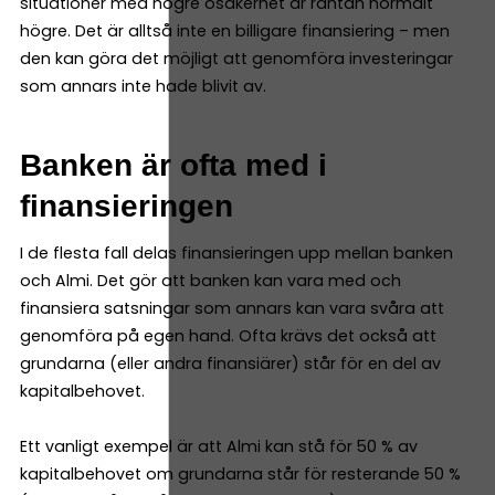
situationer med högre osäkerhet är räntan normalt
högre. Det är alltså inte en billigare finansiering – men
den kan göra det möjligt att genomföra investeringar
som annars inte hade blivit av.
Banken är ofta med i
finansieringen
I de flesta fall delas finansieringen upp mellan banken
och Almi. Det gör att banken kan vara med och
finansiera satsningar som annars kan vara svåra att
genomföra på egen hand. Ofta krävs det också att
grundarna (eller andra finansiärer) står för en del av
kapitalbehovet.
Ett vanligt exempel är att Almi kan stå för 50 % av
kapitalbehovet om grundarna står för resterande 50 %