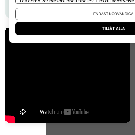
Läs gärna vår
personuppgiftspolicy
. Om du samtycker t
Tips från Almi:
I den här videon får du veta hur ett
Om du vill ändra ditt val i efterhand hittar du den möjl
Almilån fungerar.
ENDAST NÖDVÄNDIGA
TILLÅT ALLA