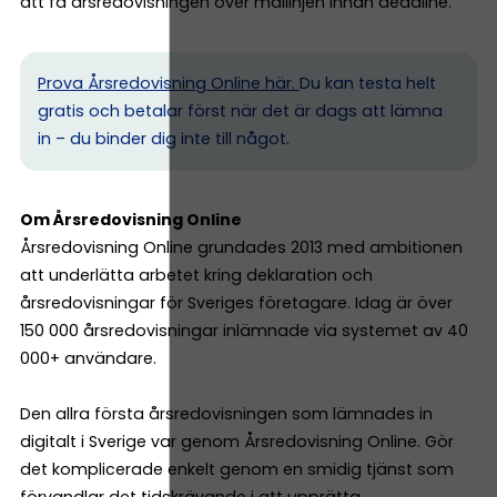
att få årsredovisningen över mållinjen innan deadline.
Prova Årsredovisning Online här.
Du kan testa helt
gratis och betalar först när det är dags att lämna
in – du binder dig inte till något.
Om Årsredovisning Online
Årsredovisning Online grundades 2013 med ambitionen
att underlätta arbetet kring deklaration och
årsredovisningar för Sveriges företagare. Idag är över
150 000 årsredovisningar inlämnade via systemet av 40
000+ användare.
Den allra första årsredovisningen som lämnades in
digitalt i Sverige var genom Årsredovisning Online. Gör
det komplicerade enkelt genom en smidig tjänst som