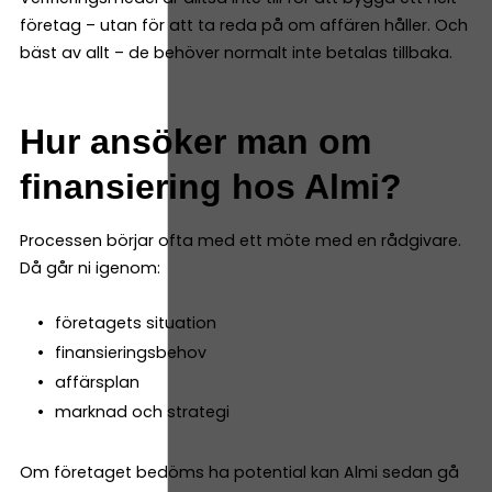
företag – utan för att ta reda på om affären håller. Och
bäst av allt – de behöver normalt inte betalas tillbaka.
Hur ansöker man om
finansiering hos Almi?
Processen börjar ofta med ett möte med en rådgivare.
Då går ni igenom:
företagets situation
finansieringsbehov
affärsplan
marknad och strategi
Om företaget bedöms ha potential kan Almi sedan gå