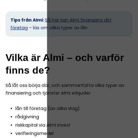
Tips från Almi:
Så här kan Almi finansiera ditt
företag
– läs om olika typer av lån
Vilka är Almi – och varför
finns de?
Så låt oss börja där, och sammanfatta vilka typer av
finansiering och tjänster Almi erbjuder:
lån till företag (av olika slag)
rådgivning
riskkapital via Almi Invest
verifieringsmedel