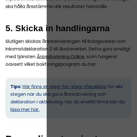
ska hålla årsstämma där resultatet fastställs.
5. Skicka in handlingarna
Slutligen skickas årsredovisningen till Bolagsverket och
Inkomstdeklaration 2 till Skatteverket. Detta görs smidigt
med tjänsten
Årsredovisning Online
, som fungerar
oavsett vilket bokföringsprogram du har.
Tips:
Här finns en steg-för-steg-checklista
för alla
stegen när du ska göra årsredovisning och
deklaration i aktiebolag. Har du enskild firma kan du
l
äsa mer här.