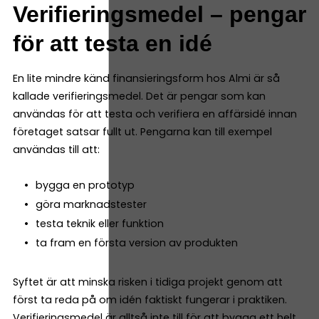
Verifieringsmedel – pengar
för att testa en idé
En lite mindre känd finansieringsform hos Almi är så
kallade verifieringsmedel. Det är pengar som kan
användas för att testa och verifiera en affärsidé innan
företaget satsar fullt ut. Pengarna kan till exempel
användas till att:
bygga en prototyp
göra marknadstester
testa teknik eller funktion
ta fram en första version av produkten
Syftet är att minska risken i tidiga projekt genom att
först ta reda på om idén faktiskt fungerar i praktiken.
Verifieringsmedel är alltså inte till för att bygga ett helt