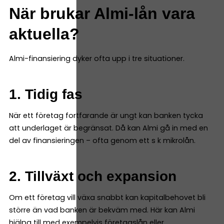
När brukar Almi-lån vara
aktuella?
Almi-finansiering dyker ofta upp i tre situationer.
1. Tidig fas
När ett företag fortfarande är ungt kan banken tycka
att underlaget är begränsat. Då kan Almi gå in med en
del av finansieringen – ofta genom ett s k mikrolån.
2. Tillväxt och expansion
Om ett företag vill växa snabbt kan kapitalbehovet bli
större än vad banken är bekväm med. Här kan Almi
hjälpa till med exempelvis företagslån eller