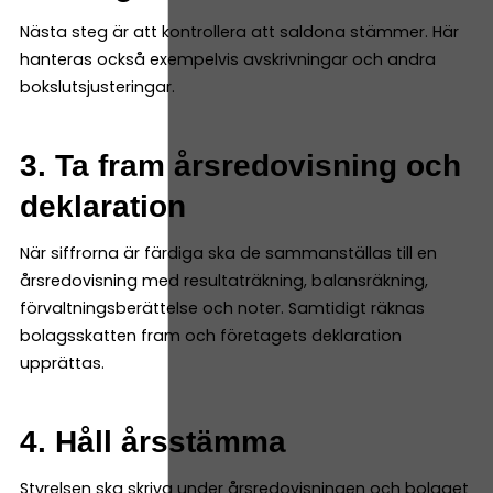
Nästa steg är att kontrollera att saldona stämmer. Här
hanteras också exempelvis avskrivningar och andra
bokslutsjusteringar.
3. Ta fram årsredovisning och
deklaration
När siffrorna är färdiga ska de sammanställas till en
årsredovisning med resultaträkning, balansräkning,
förvaltningsberättelse och noter. Samtidigt räknas
bolagsskatten fram och företagets deklaration
upprättas.
4. Håll årsstämma
Styrelsen ska skriva under årsredovisningen och bolaget