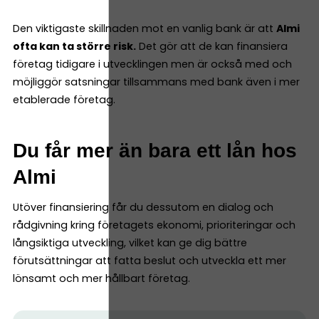
Den viktigaste skillnaden mot en vanlig bank är att
Almi
ofta kan ta större risk.
Det gör att de kan finansiera
företag tidigare i utvecklingen men är också med och
möjliggör satsningar tillsammans med bank även i mer
etablerade företag.
Du får mer än bara ett lån hos
Almi
Utöver finansiering får du dessutom en dialog och
rådgivning kring företagets ekonomi, prioriteringar och
långsiktiga utveckling, vilket kan ge dig bättre
förutsättningar att fatta beslut och utveckla ett mer
lönsamt och mer hållbart företag.