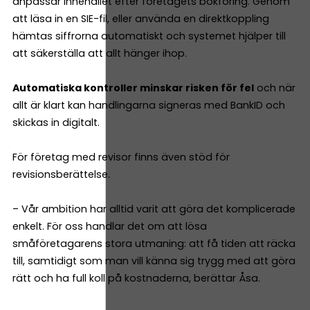
anpassar innehållet efter företagets bokföring. Genom
att läsa in en SIE-fil, eller använda en direktkoppling
hämtas siffrorna automatiskt och systemet hjälper till
att säkerställa att allt hänger ihop.
Automatiska kontroller minskar risken för fel
och när
allt är klart kan handlingarna signeras med BankID och
skickas in digitalt.
För företag med revisor finns även stöd för
revisionsberättelse.
– Vår ambition har alltid varit att göra det komplicerade
enkelt. För oss handlar det om att lösa
småföretagarens stora utmaning: att få tiden att räcka
till, samtidigt som man vill känna sig trygg med att göra
rätt och ha full koll på kostnaderna, berättar Åsa.