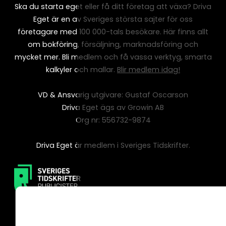
Ska du starta eget eller få ditt företag att växa? Driva
Eget är en av Sveriges största sajter för oss
företagare med 100 000-tals besökare. Här finns allt
om bokföring, försäljning, marknadsföring och
mycket mer. Bli medlem och få vassa verktyg, smarta
kalkyler och mallar.
Blir medlem idag!
VD & Ansvarig utgivare: Gustaf Oscarson
Driva Eget ägs av Growin AB
Org nr: 556732-9874
Driva Eget är medlem i Sveriges Tidskrifter.