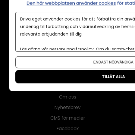
Den här webbplatsen använder cookies
för sta
Driva eget använder cookies för att förbättra din anvä
Annonsera
underlag till förbättring och vidareutveckling av hems
Om cookies
relevanta erbjudanden till dig.
Våra användarvillkor
Läs gärna vår
personuppgiftspolicy
. Om du samtycker t
Policy för AI
Om du vill ändra ditt val i efterhand hittar du den möjl
ENDAST NÖDVÄNDIGA
Annonspolicy
Tillgänglighet
TILLÅT ALLA
Kontakt
Om oss
Nyhetsbrev
CMS för medier
Facebook