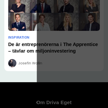
INSPIRATION
De är entreprenörerna i The Apprentice
– tävlar om miljoninvestering
Josefin Wallin
Om Driva Eget