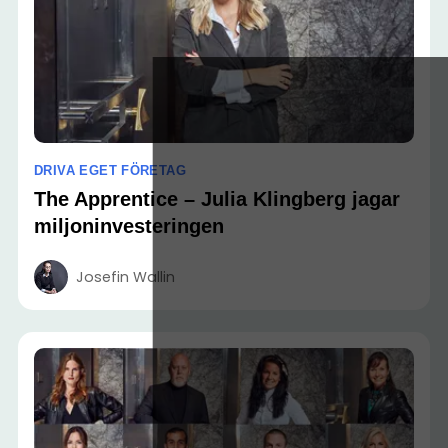
DRIVA EGET FÖRETAG
The Apprentice – Julia Klingberg jagar
miljoninvesteringen
Josefin Wallin