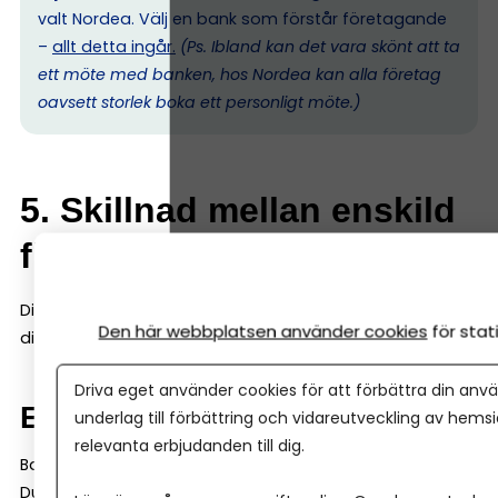
valt Nordea. Välj en bank som förstår företagande
–
allt detta ingår.
(Ps. I
bland kan det vara skönt att ta
ett möte med banken, hos Nordea kan alla företag
oavsett storlek boka ett personligt möte.)
5. Skillnad mellan enskild
firma och aktiebolag
Ditt val av företagsform påverkar hur banken bedömer
Den här webbplatsen använder cookies
för sta
dig.
Driva eget använder cookies för att förbättra din anvä
Enskild firma
underlag till förbättring och vidareutveckling av hems
relevanta erbjudanden till dig.
Banken tittar mycket på din privata ekonomi.
Du och företaget är samma juridiska person.