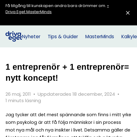
Få tillgång till kunskapen andra bara drömmer om.
»
Driva Eget MasterMinds
Nyheter
Tips & Guider
MasterMinds
Kalkyle
1 entreprenör + 1 entreprenör=
nytt koncept!
26 maj, 2011
•
Uppdaterades 18 december, 2024
•
1 minuts läsning
Jag tycker att det mest spännande som finns i mitt yrke
som psykolog är att få följa människor i sin process
mot nya mål och nya insikter i livet. Detsamma gäller de