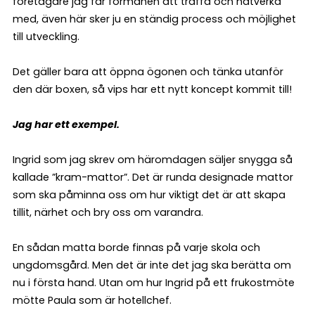
företagare jag får förmånen att träffa och nätverka
med, även här sker ju en ständig process och möjlighet
till utveckling.
Det gäller bara att öppna ögonen och tänka utanför
den där boxen, så vips har ett nytt koncept kommit till!
Jag har ett exempel.
Ingrid som jag skrev om häromdagen säljer snygga så
kallade ”kram-mattor”. Det är runda designade mattor
som ska påminna oss om hur viktigt det är att skapa
tillit, närhet och bry oss om varandra.
En sådan matta borde finnas på varje skola och
ungdomsgård. Men det är inte det jag ska berätta om
nu i första hand. Utan om hur Ingrid på ett frukostmöte
mötte Paula som är hotellchef.