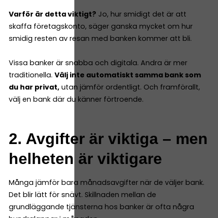
Varför är detta viktigt?
Jo, hur smidigt det är att
skaffa företagskonto, säger ganska mycket om hur
smidig resten av resan med banken kommer att bli.
Vissa banker är snabba och digitala. Andra är mer
traditionella.
Välj inte automatiskt samma bank som
du har privat,
utan jämför ordentligt. Och framförallt,
välj en bank där du känner förtroende.
2. Avgifter är viktiga – men
helheten är viktigare
Många jämför bara månadsavgifter när de väljer bank.
Det blir lätt för snävt. Skillnaden mellan de
grundläggande tjänsterna hos banker är ofta några