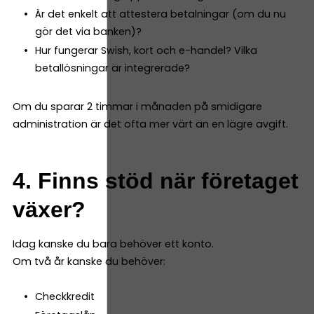
Är det enkelt att attestera betalningar (om du nu
gör det via banken)?
Hur fungerar Swish, kort och e-handel? Vilka
betallösningar är integrerade?
Om du sparar 2 timmar i månaden på smidigare
administration är det ofta mer värt än en lägre avgift.
4. Finns stöd när företaget
växer?
Idag kanske du bara behöver ett konto.
Om två år kanske du behöver:
Checkkredit