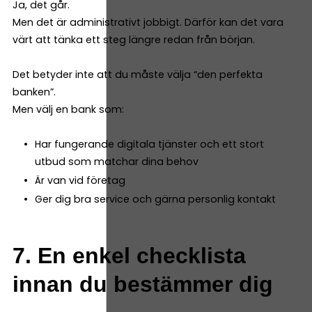
Ja, det går.
Men det är administrativt jobbigt. Därför kan det vara
värt att tänka ett steg längre redan från början.
Det betyder inte att du måste välja “den perfekta
banken”.
Men välj en bank som:
Har fungerande digitala tjänster och ett stort
utbud som matchar dina behov
Är van vid företag
Ger dig bra service och gärna personlig kontakt
7. En enkel checklista
innan du bestämmer dig