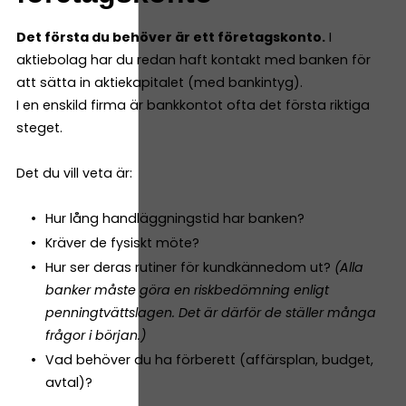
Det första du behöver är ett företagskonto.
I
aktiebolag har du redan haft kontakt med banken för
att sätta in aktiekapitalet (med bankintyg).
I en enskild firma är bankkontot ofta det första riktiga
steget.
Det du vill veta är:
Hur lång handläggningstid har banken?
Kräver de fysiskt möte?
Hur ser deras rutiner för kundkännedom ut?
(Alla
banker måste göra en riskbedömning enligt
penningtvättslagen. Det är därför de ställer många
frågor i början.)
Vad behöver du ha förberett (affärsplan, budget,
avtal)?