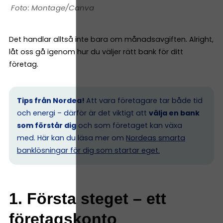
Montage/Canva
Det handlar alltså inte bara om månadsavgiften. Alright,
låt oss gå igenom hur du väljer rätt bank för ditt
företag.
Tips från Nordea!
Att vara företagare tar både tid
och energi – därför är det viktigt att
välja en bank
som förstår dig
och som företaget kan växa
med. Här kan du läsa mer om
Nordeas smarta
banklösningar för dig som startar eget.
1. Första steget – ett
företagskonto