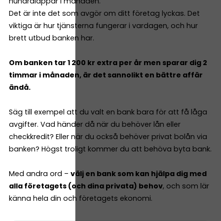
hundralappar i månaden.
Det är inte det som avgör om ditt företag lyckas. Det
viktiga är hur tjänsterna fungerar i vardagen, och hur
brett utbud banken har.
Om banken tar 1 200 kr extra per år men sparar dig 2
timmar i månaden, är det sannolikt en bättre affär
ändå.
Säg till exempel att du valt en bank bara för att få låga
avgifter. Vad händer då när du behöver lån eller
checkkredit? Eller när du också behöver privat bolån via
banken? Högst troligt kommer du att behöva byta bank.
Med andra ord –
välj en bank som kan hjälpa dig med
alla företagets (och dina privata) behov
, och som lär
känna hela din och företagets ekonomi.