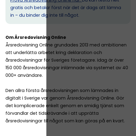
gratis och betalar först när det är dags att lämna
in – du binder dig inte till något.
Om Årsredovisning Online
Årsredovisning Online grundades 2013 med ambitionen
att underlätta arbetet kring deklaration och
årsredovisningar för Sveriges företagare. Idag är över
150 000 årsredovisningar inlämnade via systemet av 40
000+ användare.
Den allra första årsredovisningen som lämnades in
digitalt i Sverige var genom Årsredovisning Online. Gör
det komplicerade enkelt genom en smidig tjänst som
förvandlar det tidskrävande i att upprätta
årsredovisningar till något som kan göras på en kvart.