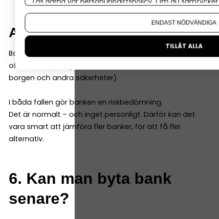
Läs gärna vår
personuppgiftspolicy
. Om du samtycker t
Om du vill ändra ditt val i efterhand hittar du den möjl
ENDAST NÖDVÄNDIGA
Aktiebolag
TILLÅT ALLA
Banken tittar på bolagets ekonomi och prognoser, men
ofta också på dig som ägare (för lån kan de kräva
borgen och andra säkerheter).
I båda fallen gör banken en riskbedömning.
Det är normalt – och inget personligt. Därför kan det
vara smart att jämföra fler banker, för att få fler
alternativ.
6. Kan man byta bank
senare?