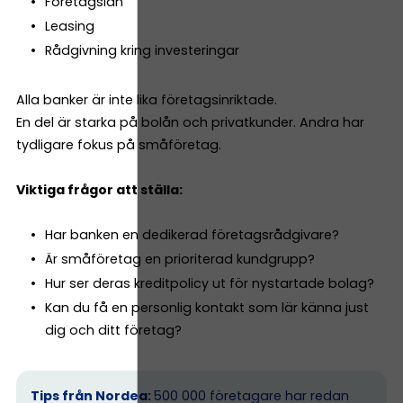
Företagslån
Leasing
Rådgivning kring investeringar
Alla banker är inte lika företagsinriktade.
En del är starka på bolån och privatkunder. Andra har
tydligare fokus på småföretag.
Viktiga frågor att ställa:
Har banken en dedikerad företagsrådgivare?
Är småföretag en prioriterad kundgrupp?
Hur ser deras kreditpolicy ut för nystartade bolag?
Kan du få en personlig kontakt som lär känna just
dig och ditt företag?
Tips från Nordea:
500 000 företagare har redan