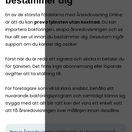
bestämmer dig
En av de största fördelarna med Årsredovisning Online
är att du kan
prova tjänsten utan kostnad.
Du kan
importera bokföringen, skapa årsredovisningen och se
hur allt ser ut innan du bestämmer dig. Dessutom ingår
support om du känner dig osäker.
Först när du är redo att signera och skicka in betalar du
för tjänsten. Det finns inga abonnemang eller löpande
avgifter att ta ställning till.
För företagare som vill bli klara snabbt, behålla sitt
nuvarande bokföringsprogram och samtidigt känna sig
trygga med att allt blir rätt kan det vara ett enkelt sätt
att få årsredovisningen över mållinjen innan deadline.
Prova Årsredovisning Online här.
Du kan testa helt