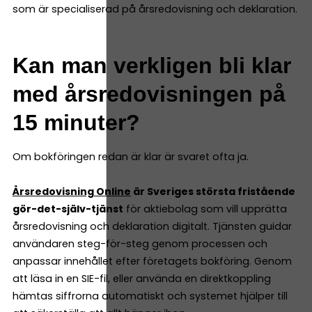
som är specialiserad på årsredovisning och deklaration.
Kan man verkligen bli klar
med årsredovisningen på
15 minuter?
Om bokföringen redan är klar är svaret ofta ja.
Årsredovisning Online
är Sveriges största fristående
gör-det-själv-tjänst
för aktiebolag som vill upprätta
årsredovisning och deklaration digitalt. Tjänsten guidar
användaren steg-för-steg genom processen och
anpassar innehållet efter företagets bokföring. Genom
att läsa in en SIE-fil, eller använda en direktkoppling
hämtas siffrorna automatiskt och systemet hjälper till