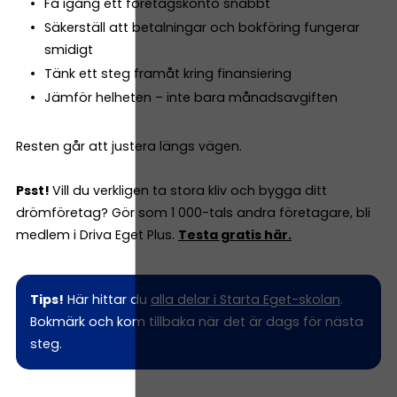
Få igång ett företagskonto snabbt
Säkerställ att betalningar och bokföring fungerar
smidigt
Tänk ett steg framåt kring finansiering
Jämför helheten – inte bara månadsavgiften
Resten går att justera längs vägen.
Psst!
Vill du verkligen ta stora kliv och bygga ditt
drömföretag? Gör som 1 000-tals andra företagare, bli
medlem i Driva Eget Plus.
Testa gratis här.
Tips!
Här hittar du
alla delar i Starta Eget-skolan
.
Bokmärk och kom tillbaka när det är dags för nästa
steg.