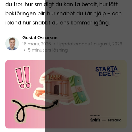
du tror: hur smidigt du kan ta betalt, hur lätt
bokföringen blir, hur snabbt du får hjälp – och
ibland hur snabbt du ens kommer igång.
Gustaf Oscarson
16 mars, 2026
•
Uppdaterades 1 augusti, 2026
•
5 minuters läsning