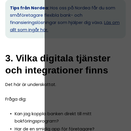
Tips från Nordea:
Hos oss på Nordea får du som
småföretagare flexibla bank- och
finansieringslösningar som hjälper dig växa.
Läs om
allt som ingår här.
3. Vilka digitala tjänster
och integrationer finns
Det här är underskattat.
Fråga dig:
Kan jag koppla banken direkt till mitt
bokföringsprogram?
Har de en smidig app för företagare?