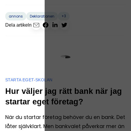
+3
annons
Deklarationen
Dela artikeln
STARTA EGET-SKOLAN
Hur väljer jag rätt bank när jag
startar eget företag?
När du startar företag behöver du en bank. Det
låter självklart. Men bankvalet påverkar mer än