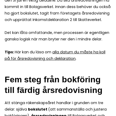
den 31 juli en viktig deadline. Då ska årsredovisningen ha
kommit in till Bolagsverket. Innan dess behöver du också
ha gjort bokslutet, tagit fram företagets årsredovisning
och upprättat Inkomstdeklaration 2 till Skatteverket.
Det kan låta omfattande, men processen är egentligen
ganska logisk när man bryter ner den i mindre delar.
Tips:
Här kan du läsa om
alla datum du måste ha koll
på för årsredovisning och deklaration
.
Fem steg från bokföring
till färdig årsredovisning
Att stänga räkenskapsåret handlar i grunden om tre
delar: själva
bokslutet
(att sammanställa och justera
bokföringen),
årsredovisningen
till Bolagsverket och