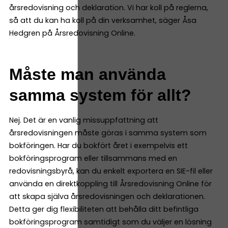
årsredovisning och deklaration. Vi har koll på reglerna,
så att du kan ha koll på din verksamhet, säger Åsa
Hedgren på Årsredovisning Online.
Måste man använda
samma system för allt?
Nej. Det är en vanlig missuppfattning att
årsredovisningen måste göras i samma system som
bokföringen. Har du bokfört året i exempelvis ett
bokföringsprogram eller tillsammans med en
redovisningsbyrå, kan du enkelt exportera en SIE-fil eller
använda en direktkoppling till Årsredovisning Online för
att skapa själva årsredovisningen och deklarationen.
Detta ger dig flexibiliteten att behålla ditt befintliga
bokföringsprogram samtidigt som du väljer en lösning