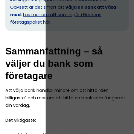
Oavsett är det smart att
välja en bank att växa
med.
Läs mer om allt som ingår i Nordeas
företagspaket här.
Sammanfattning – så
väljer du bank som
företagare
Att välja bank handlar mindre om att hitta “den
billigaste” och mer om att hitta en bank som fungerar i
din vardag.
Det viktigaste: