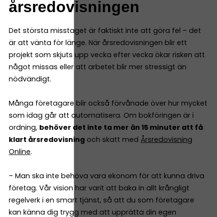
årsredovisningen
Det största misstaget är faktiskt inte att göra fel – det
är att vänta för länge. När årsredovisningen blir ett
projekt som skjuts upp vecka efter vecka ökar risken att
något missas eller att arbetet blir mer stressigt än
nödvändigt.
Många företagare blir också förvånade över hur mycket
som idag går att automatisera. Om bokföringen är i
ordning,
behöver det inte ta mer än 15 minuter att få
klart årsredovisning
och skatt med
Årsredovisning
Online
.
– Man ska inte behöva vara ekonom för att kunna driva
företag. Vår vision har varit att baka in allt krångligt
regelverk i en smart tjänst, så att du som företagare
kan känna dig trygg med att upprätta din egen