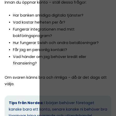
Innan du öppnar konto – ställ dessa frågor:
Har banken smidiga digitala tjänster?
Vad kostar helheten per år?
Fungerar integrationen med mitt
bokföringsprogram?
Hur fungerar Swish och andra betallösningar?
Får jag en personlig kontakt?
Vad händer om jag behöver kredit eller
finansiering?
Om svaren känns bra och rimliga – då är det dags att
välja.
Tips från Nordea:
I början behöver företaget
kanske bara ett konto, senare kanske ni behöver bra
lösningar kring sparande och utlandshandel.